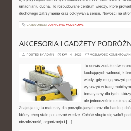
umacnianiu ducha. To rozbudowane centrum wiedzy, które prowad
duchowego zatrzymania oraz odkrywania sensu. Nowości na stron
CATEGORIES:
LOTNICTWO WOJSKOWE
AKCESORIA I GADŻETY PODRÓŻN
POSTED BY ADMIN
KWI - 4 - 2026
MOŻLIWOŚĆ KOMENTOWAN
To serwis zostało stworzon
kochających wolność, które
wtedy, gdy mogą ruszyć prz
wyruszyć w trasę mobilnym
tematyczny dla tych, którzy
ale jednocześnie szukają u
Znajdują się tu materiały dla początkujących oraz dla bardziej d
którzy chcą stale poszerzać wiedzę. Całość skupia się wokół podr
niezależność, organizacja i […]