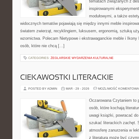
tematach związanych z des
inspirowanymi eksperyment
modułowymi, a także estet
widocznych tematów pojawiają się między innymi meble inspirow
światem zwierząt, recyklingiem, luksusem, ergonomią, sztuką uży
wzornictwa. Polecam Nietypowe i ekstrawaganckie meble i Ikony K
osób, które nie chcą […]
CATEGORIES:
ŻEGLARSKIE WYDARZENIA KULTURALNE
CIEKAWOSTKI LITERACKIE
POSTED BY ADMIN
MAR - 29 - 2026
MOŻLIWOŚĆ KOMENTOWA
Oczarowana Czytaniem to p
osób, które kochają literat
uwagi książki, powracać d
szukać literackich zachęt.
atmosferę zanurzenia w lekt
z literaturą może być czym