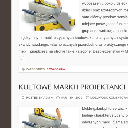
wyposażeniu pokoju dziecka
dzieci oraz użytecznych r
sam główny przekaz serwisu
miejsce poświęcone funkcj
grup domowników, a publik
między innymi mebli przyjaznych środowisku, elastycznych syst
skandynawskiego, własnoręcznych przeróbek oraz praktycznego 
mebli. Znajdziesz na stronie takie kategorie: Bezpieczeństwo w 
[…]
CATEGORIES:
SZWAJCARIA
KULTOWE MARKI I PROJEKTANCI
POSTED BY ADMIN
MAR - 30 - 2026
MOŻLIWOŚĆ KOMENTOWA
Meble-galant.pl to serwis, 
buduje charakterystyczny o
odważnych mebli. Sama str