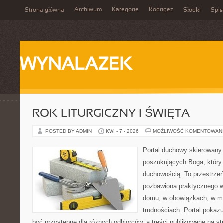
Archiwum
Kategorie
Rodrigez
Strona główna
Słodki
Spis
WYNALAZEK
ROK LITURGICZNY I ŚWIĘTA
POSTED BY ADMIN
KWI - 7 - 2026
MOŻLIWOŚĆ KOMENTOWAN
Portal duchowy skierowany
poszukujących Boga, który
duchowością. To przestrzeń,
pozbawiona praktycznego w
domu, w obowiązkach, w m
trudnościach. Portal pokaz
być przystępne dla różnych odbiorców, a treści publikowane na s