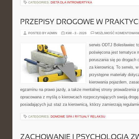
CATEGORIES:
DIETA DLA INTROWERTYKA
PRZEPISY DROGOWE W PRAKTYC
POSTED BY ADMIN
KWI - 3 - 2026
MOŻLIWOŚĆ KOMENTOWAN
serwis ODTJ Bolesławiec to
poświęcona jest tematyce 
poruszania się po drogach o
za kierownicą. To serwis, w
przystępne materiały dotyc
kierowania pojazdem, zasa
egzaminu na prawo jazdy, a także mentalnej strony prowadzenia p
opracowana z myślą o kierowcach rozpoczynających swoją drogę,
posiadających już staż za kierownicą, którzy zamierzają regularni
CATEGORIES:
DOMOWE SPA I RYTUAŁY RELAKSU
ZACHOWANIE I PSYCHOLOGIA Z