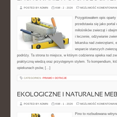
POSTED BY ADMIN
KWI - 2 - 2026
MOŻLIWOŚĆ KOMENTOWAN
Przygotowałem opis oparty 
przedstawia się jako portal 
miłośników zwierząt i obejm
i leczenie, odżywianie zwie
lekarska nad zwierzętami, 
wsparcie starszych zwierzą
podróży. Ta strona to miejsce, w którym codzienna opieka nad zw
praktyczną wiedzą oraz przystępnym stylem. To kompendium, któ
opiekunach psów, […]
CATEGORIES:
PRAWO I DOTACJE
EKOLOGICZNE I NATURALNE ME
POSTED BY ADMIN
KWI - 1 - 2026
MOŻLIWOŚĆ KOMENTOWAN
Pino to rozbudowana witryna