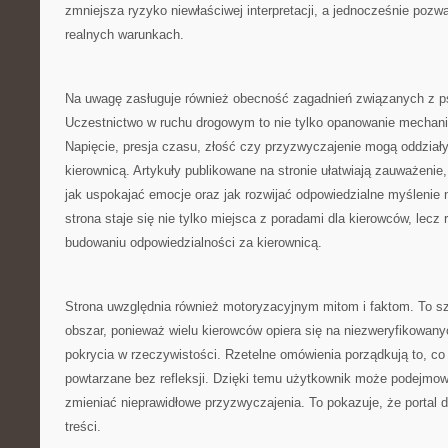
zmniejsza ryzyko niewłaściwej interpretacji, a jednocześnie pozwa
realnych warunkach.
Na uwagę zasługuje również obecność zagadnień związanych z ps
Uczestnictwo w ruchu drogowym to nie tylko opanowanie mechanik
Napięcie, presja czasu, złość czy przyzwyczajenie mogą oddzia
kierownicą. Artykuły publikowane na stronie ułatwiają zauważenie
jak uspokajać emocje oraz jak rozwijać odpowiedzialne myślenie 
strona staje się nie tylko miejsca z poradami dla kierowców, lec
budowaniu odpowiedzialności za kierownicą.
Strona uwzględnia również motoryzacyjnym mitom i faktom. To s
obszar, ponieważ wielu kierowców opiera się na niezweryfikowanyc
pokrycia w rzeczywistości. Rzetelne omówienia porządkują to, co
powtarzane bez refleksji. Dzięki temu użytkownik może podejmow
zmieniać nieprawidłowe przyzwyczajenia. To pokazuje, że portal
treści.