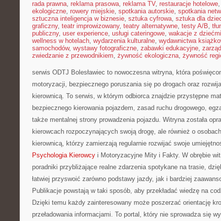
rada prawna
,
reklama prasowa
,
reklama TV
,
restauracje hotelowe
ekologiczne
,
rowery miejskie
,
spotkania autorskie
,
spotkania net
sztuczna inteligencja w biznesie
,
sztuka cyfrowa
,
sztuka dla dzie
graficzny
,
teatr improwizowany
,
teatry alternatywne
,
testy A/B
,
tł
publiczny
,
user experience
,
usługi cateringowe
,
wakacje z dziećm
wellness w hotelach
,
wydarzenia kulturalne
,
wydawnictwa książk
samochodów
,
wystawy fotograficzne
,
zabawki edukacyjne
,
zarzą
zwiedzanie z przewodnikiem
,
żywność ekologiczna
,
żywność regi
serwis ODTJ Bolesławiec to nowoczesna witryna, która poświęco
motoryzacji, bezpiecznego poruszania się po drogach oraz rozwij
kierownicą. To serwis, w którym odbiorca znajdzie przystępne mat
bezpiecznego kierowania pojazdem, zasad ruchu drogowego, egza
także mentalnej strony prowadzenia pojazdu. Witryna została op
kierowcach rozpoczynających swoją drogę, ale również o osobach
kierownicą, którzy zamierzają regularnie rozwijać swoje umiejętnoś
Psychologia Kierowcy
i Motoryzacyjne Mity i Fakty. W obrębie wi
poradniki przybliżające realne zdarzenia spotykane na trasie, d
łatwiej przyswoić zarówno podstawy jazdy, jak i bardziej zaawan
Publikacje powstają w taki sposób, aby przekładać wiedzę na co
Dzięki temu każdy zainteresowany może poszerzać orientację kro
przeładowania informacjami. To portal, który nie sprowadza się wył