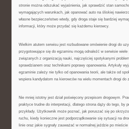
stronie można odszukać wyjaśnienia, jak sprawdzić stan samoch
wymagających warunkach, jak opanować auto na śliskiej nawierzc
własne bezpieczeństwo wtedy, gdy droga staje się bardziej wyma
informacji, który może przydać się każdemu kierowcy.
Wielkim atutem serwisu jest rozbudowane omówienie drogi do uz
przygotowujące się do egzaminu mogą odnaleźć w serwisie wiele 
związanych z organizacją nauki, najczęściej spotykanymi proble
sprawdzianem oraz technikami poprawy opanowania. Artykuły wyj
egzaminie zależy nie tylko od opanowania teorii, ale także od spo
wspiera kandydatom na kierowców na wielu momentach drogi do z
Nie mniej istotny jest dział poświęcony przepisom drogowym. Pr
praktyce trudne do interpretacji, dlatego strona dąży do tego, by 
przykłady. Użytkownik może poznać, jak poruszać się po skrzyżow
ruchu, kiedy konieczne jest podporządkowanie się sytuacji na dro
linie oraz jakie sygnały zauważać w normalnej jeździe po mieście i