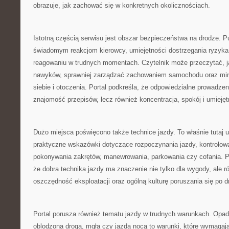
obrazuje, jak zachować się w konkretnych okolicznościach.
Istotną częścią serwisu jest obszar bezpieczeństwa na drodze. P
świadomym reakcjom kierowcy, umiejętności dostrzegania ryzyk
reagowaniu w trudnych momentach. Czytelnik może przeczytać, ja
nawyków, sprawniej zarządzać zachowaniem samochodu oraz min
siebie i otoczenia. Portal podkreśla, że odpowiedzialne prowadzeni
znajomość przepisów, lecz również koncentracja, spokój i umieję
Dużo miejsca poświęcono także technice jazdy. To właśnie tutaj 
praktyczne wskazówki dotyczące rozpoczynania jazdy, kontrolow
pokonywania zakrętów, manewrowania, parkowania czy cofania. P
że dobra technika jazdy ma znaczenie nie tylko dla wygody, ale r
oszczędność eksploatacji oraz ogólną kulturę poruszania się po d
Portal porusza również tematu jazdy w trudnych warunkach. Opa
oblodzona droga, mgła czy jazda nocą to warunki, które wymagają