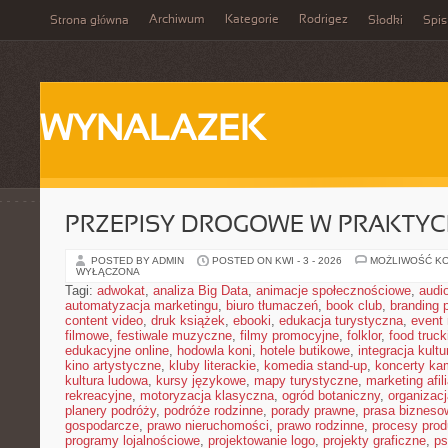
Archiwum
Kategorie
Rodrigez
Strona główna
Słodki
Spis
WYNALAZEK
PRZEPISY DROGOWE W PRAKTYC
POSTED BY ADMIN
POSTED ON KWI - 3 - 2026
MOŻLIWOŚĆ K
WYŁĄCZONA
Tagi:
adwokat
,
analiza Big Data
,
animacje społecznościowe
,
audi
automatyzacja marketingu
,
biuro tłumaczeń
,
book club
,
branding 
content video
,
druk książek
,
ebooki
,
edukacja turystyczna
,
event
filmowe
,
festiwale muzyczne
,
filmy promocyjne
,
folklor
,
food truck
edukacyjne online
,
hodowla koni
,
hotele butikowe
,
integracja kult
kino artystyczne
,
kluby literackie
,
komedia stand-up
,
koncerty ka
kultura ludowa
,
kursy językowe
,
mapy turystyczne
,
marketing afil
rekreacyjne
,
motoryzacja klasyczna
,
ogród botaniczny
,
organizac
planery podróży
,
podróże rodzinne
,
porady prawne
,
prasa bizneso
gospodarcze
,
prawo nieruchomości
,
prawo rodzinne
,
procesy prod
programy lojalnościowe
,
projektowanie logo
,
projekty graficzne
,
ps