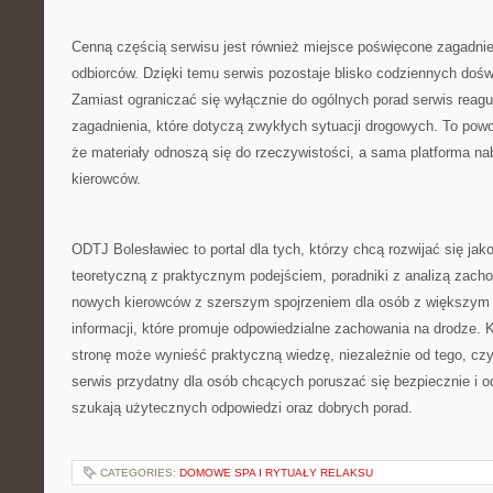
Cenną częścią serwisu jest również miejsce poświęcone zagadn
odbiorców. Dzięki temu serwis pozostaje blisko codziennych doś
Zamiast ograniczać się wyłącznie do ogólnych porad serwis reag
zagadnienia, które dotyczą zwykłych sytuacji drogowych. To powo
że materiały odnoszą się do rzeczywistości, a sama platforma nab
kierowców.
ODTJ Bolesławiec to portal dla tych, którzy chcą rozwijać się jak
teoretyczną z praktycznym podejściem, poradniki z analizą zacho
nowych kierowców z szerszym spojrzeniem dla osób z większy
informacji, które promuje odpowiedzialne zachowania na drodze. 
stronę może wynieść praktyczną wiedzę, niezależnie od tego, cz
serwis przydatny dla osób chcących poruszać się bezpiecznie i od
szukają użytecznych odpowiedzi oraz dobrych porad.
CATEGORIES:
DOMOWE SPA I RYTUAŁY RELAKSU