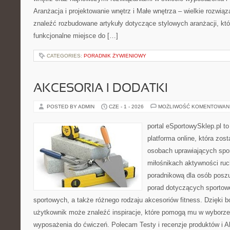
Aranżacja i projektowanie wnętrz i Małe wnętrza – wielkie rozwią
znaleźć rozbudowane artykuły dotyczące stylowych aranżacji, kt
funkcjonalne miejsce do […]
CATEGORIES:
PORADNIK ŻYWIENIOWY
AKCESORIA I DODATKI
POSTED BY ADMIN
CZE - 1 - 2026
MOŻLIWOŚĆ KOMENTOWAN
portal eSportowySklep.pl to
platforma online, która zos
osobach uprawiających spor
miłośnikach aktywności ruch
poradnikową dla osób posz
porad dotyczących sportowe
sportowych, a także różnego rodzaju akcesoriów fitness. Dzięki b
użytkownik może znaleźć inspiracje, które pomogą mu w wyborz
wyposażenia do ćwiczeń. Polecam Testy i recenzje produktów i Akc