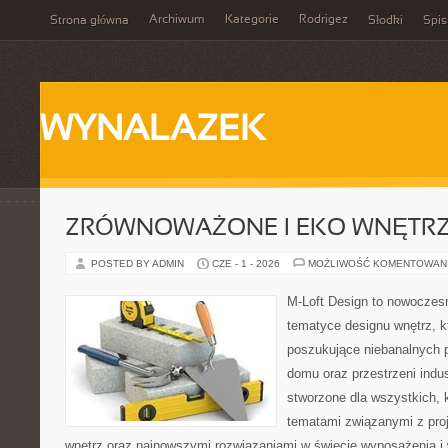
Archiwum
Kategorie
Rodrigez
Strona główna
Słodki
Spis
WYNALAZEK
ZRÓWNOWAŻONE I EKO WNĘTR
POSTED BY ADMIN
CZE - 1 - 2026
MOŻLIWOŚĆ KOMENTOWAN
M-Loft Design to nowoczes
tematyce designu wnętrz, kt
poszukujące niebanalnych 
domu oraz przestrzeni indus
stworzone dla wszystkich, k
tematami związanymi z pro
wnętrz oraz najnowszymi rozwiązaniami w świecie wyposażenia i 