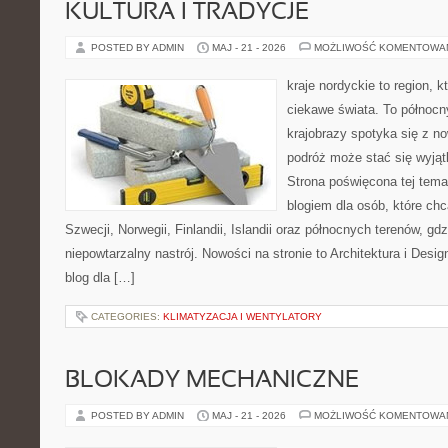
KULTURA I TRADYCJE
POSTED BY ADMIN
MAJ - 21 - 2026
MOŻLIWOŚĆ KOMENTOWA
kraje nordyckie to region, k
ciekawe świata. To północn
krajobrazy spotyka się z n
podróż może stać się wyj
Strona poświęcona tej tema
blogiem dla osób, które chc
Szwecji, Norwegii, Finlandii, Islandii oraz północnych terenów, gd
niepowtarzalny nastrój. Nowości na stronie to Architektura i Design
blog dla […]
CATEGORIES:
KLIMATYZACJA I WENTYLATORY
BLOKADY MECHANICZNE
POSTED BY ADMIN
MAJ - 21 - 2026
MOŻLIWOŚĆ KOMENTOWA