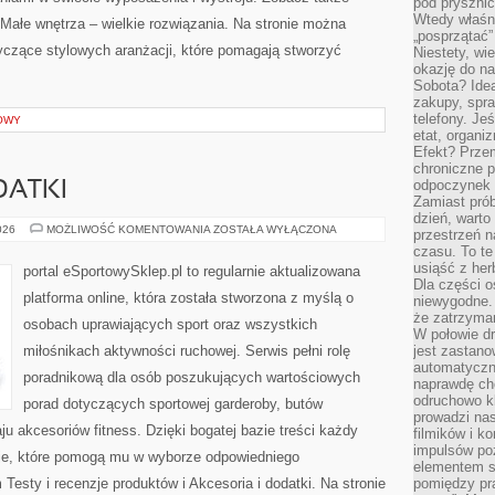
pod pryszni
Wtedy właśn
 Małe wnętrza – wielkie rozwiązania. Na stronie można
„posprzątać”
yczące stylowych aranżacji, które pomagają stworzyć
Niestety, wi
okazję do na
Sobota? Ide
zakupy, spr
telefony. Je
OWY
etat, organi
Efekt? Przem
chroniczne 
odpoczynek 
DATKI
Zamiast pró
dzień, warto
AKCESORIA
026
MOŻLIWOŚĆ KOMENTOWANIA
ZOSTAŁA WYŁĄCZONA
przestrzeń 
I
czasu. To te
DODATKI
usiąść z her
portal eSportowySklep.pl to regularnie aktualizowana
Dla części o
platforma online, która została stworzona z myślą o
niewygodne. 
że zatrzyma
osobach uprawiających sport oraz wszystkich
W połowie dr
miłośnikach aktywności ruchowej. Serwis pełni rolę
jest zastano
automatyczn
poradnikową dla osób poszukujących wartościowych
naprawdę ch
odruchowo 
porad dotyczących sportowej garderoby, butów
prowadzi na
u akcesoriów fitness. Dzięki bogatej bazie treści każdy
filmików i 
impulsów po
cje, które pomogą mu w wyborze odpowiedniego
elementem sz
esty i recenzje produktów i Akcesoria i dodatki. Na stronie
pomiędzy pr