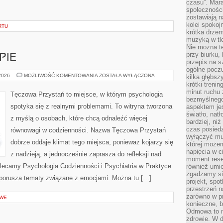
czasu”. Mara
społeczności
zostawiają 
kolei spokoj
RTU
krótka drzem
muzyką w tle
Nie można te
przy biurku,
PIE
przepis na s
ogólne poczu
PORADNIE
 2026
MOŻLIWOŚĆ KOMENTOWANIA
ZOSTAŁA WYŁĄCZONA
kilka głębs
I
krótki treni
TERAPIE
minut ruchu 
Tęczowa Przystań to miejsce, w którym psychologia
bezmyślnego
spotyka się z realnymi problemami. To witryna tworzona
aspektem je
światło, nat
z myślą o osobach, które chcą odnaleźć więcej
bardziej, ni
czas posiedz
równowagi w codzienności. Nazwa Tęczowa Przystań
wyłączyć mu
dobrze oddaje klimat tego miejsca, ponieważ kojarzy się
której może
napięcia w ci
z nadzieją, a jednocześnie zaprasza do refleksji nad
moment rese
olecamy Psychologia Codzienności i Psychiatria w Praktyce.
również umie
zgadzamy si
 porusza tematy związane z emocjami. Można tu […]
projekt, spo
przestrzeń n
zarówno w pr
OWE
konieczne, 
Odmowa to n
zdrowie. W 