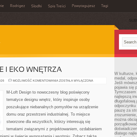
rie
Rodrigez
Powytagujesz
Tagi
Słodki
Spis Treści
SUB
 I EKO WNĘTRZA
W kulturze, 
medal, odpoc
ZRÓWNOWAŻONE
026
MOŻLIWOŚĆ KOMENTOWANIA
ZOSTAŁA WYŁĄCZONA
Jeśli mówis
I
pojawia się 
EKO
WNĘTRZA
Tymczasem w
M-Loft Design to nowoczesny blog poświęcony
najlepszą in
tematyce designu wnętrz, który inspiruje osoby
długofalową
odpoczynku 
poszukujące niebanalnych pomysłów na urządzenie
pauzę za str
domu oraz przestrzeni industrialnej. To miejsce
zrozumienie,
można obcią
stworzone dla wszystkich, którzy interesują się
porządkować
doświadczen
tematami związanymi z projektowaniem, ozdabianiem
dlatego naj
niami w świecie wyposażenia i wystroju. Zobacz także