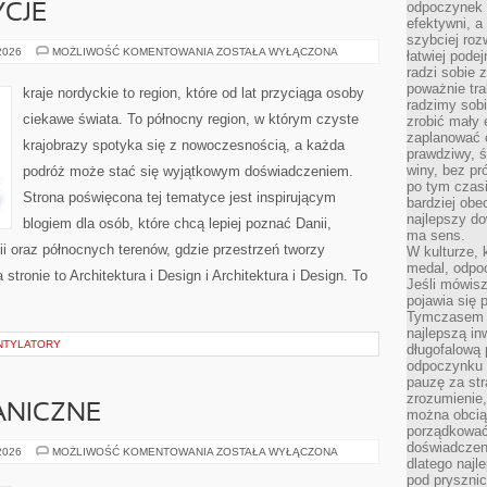
odpoczynek s
YCJE
efektywni, a
szybciej roz
KULTURA
 2026
MOŻLIWOŚĆ KOMENTOWANIA
ZOSTAŁA WYŁĄCZONA
łatwiej pode
I
radzi sobie 
TRADYCJE
poważnie tra
kraje nordyckie to region, które od lat przyciąga osoby
radzimy sob
ciekawe świata. To północny region, w którym czyste
zrobić mały 
zaplanować 
krajobrazy spotyka się z nowoczesnością, a każda
prawdziwy, 
winy, bez pr
podróż może stać się wyjątkowym doświadczeniem.
po tym czasi
Strona poświęcona tej tematyce jest inspirującym
bardziej obe
najlepszy d
blogiem dla osób, które chcą lepiej poznać Danii,
ma sens.
ndii oraz północnych terenów, gdzie przestrzeń tworzy
W kulturze, 
medal, odpoc
stronie to Architektura i Design i Architektura i Design. To
Jeśli mówis
pojawia się 
Tymczasem w
najlepszą in
ENTYLATORY
długofalową
odpoczynku 
pauzę za str
zrozumienie,
ANICZNE
można obcią
porządkować
doświadczen
BLOKADY
 2026
MOŻLIWOŚĆ KOMENTOWANIA
ZOSTAŁA WYŁĄCZONA
dlatego naj
MECHANICZNE
pod pryszni