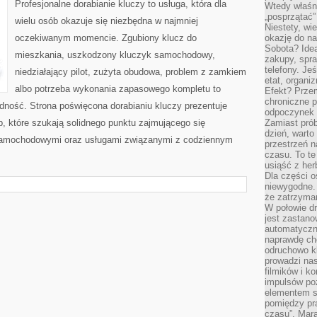
Profesjonalne dorabianie kluczy to usługa, która dla
Wtedy właśn
„posprzątać”
wielu osób okazuje się niezbędna w najmniej
Niestety, wi
oczekiwanym momencie. Zgubiony klucz do
okazję do na
Sobota? Ide
mieszkania, uszkodzony kluczyk samochodowy,
zakupy, spr
telefony. Je
niedziałający pilot, zużyta obudowa, problem z zamkiem
etat, organi
albo potrzeba wykonania zapasowego kompletu to
Efekt? Przem
chroniczne 
ładność. Strona poświęcona dorabianiu kluczy prezentuje
odpoczynek 
b, które szukają solidnego punktu zajmującego się
Zamiast pró
dzień, warto
samochodowymi oraz usługami związanymi z codziennym
przestrzeń 
czasu. To te
usiąść z her
Dla części o
niewygodne. 
że zatrzyma
W połowie dr
jest zastano
automatyczn
naprawdę ch
odruchowo 
prowadzi na
filmików i 
impulsów po
elementem sz
pomiędzy pr
czasu”. Mara