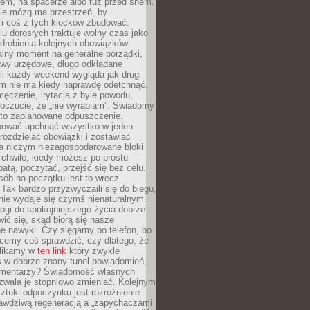
cem, na spacerze albo tuż przed snem.
ie mózg ma przestrzeń, by
 i coś z tych klocków zbudować.
elu dorosłych traktuje wolny czas jako
drobienia kolejnych obowiązków.
alny moment na generalne porządki,
awy urzędowe, długo odkładane
śli każdy weekend wygląda jak drugi
zm nie ma kiedy naprawdę odetchnąć.
ęczenie, irytacja z byle powodu,
poczucie, że „nie wyrabiam”. Świadomy
to zaplanowane odpuszczenie.
bować upchnąć wszystko w jeden
 rozdzielać obowiązki i zostawiać
na niczym niezagospodarowane bloki
 chwile, kiedy możesz po prostu
batą, poczytać, przejść się bez celu.
sób na początku jest to wręcz…
Tak bardzo przyzwyczaili się do biegu,
nie wydaje się czymś nienaturalnym.
ogi do spokojniejszego życia dobrze
wić się, skąd biorą się nasze
e nawyki. Czy sięgamy po telefon, bo
cemy coś sprawdzić, czy dlatego, że
klikamy w
ten link
który zwykle
s w dobrze znany tunel powiadomień,
komentarzy? Świadomość własnych
zwala je stopniowo zmieniać. Kolejnym
tuki odpoczynku jest rozróżnienie
awdziwą regeneracją a „zapychaczami