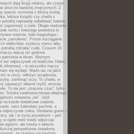
owych dają iluzję relaksu, ale często
nas jeszcze bardziej zmęczonych. Z
ny spacer, rozmowa z bliską osobą,
ka, lektura książki czy chwila z
 potrafią naprawdę naładować baterie.
ż zapominać o ciele. Długie siedzenie
 brak ruchu i świeżego powietrza to
ztywne mięśnie, bóle kręgosłupa i
cie „zamulenia”. Proste rozciąganie,
zych oddechów, szybszy marsz albo
ng potrafią zdziałać cuda. Czasem 15
znaczy więcej niż godzina
 patrzenia w ekran. Ważnym
st też odpoczynek od bodźców. Hałas,
łok informacji – to wszystko męczy
ż nam się wydaje. Warto raz na jakiś
ieć w ciszy, odłożyć urządzenia,
zykę, zamknąć oczy. To chwila, w
my zauważyć własne myśli, emocje,
ele. To nie jest „stracony czas”, tylko
tu. Sztuka zwalniania tempa obejmuje
jętność mówienia „nie”. Jeśli
ę na każde dodatkowe zadanie,
tkanie, nasz kalendarz puchnie, a
a odpoczynek znika. Ustalanie granic –
acy, jak i w życiu prywatnym – jest
by w ogóle mieć kiedy odpocząć.
ie egoizm, ale troska o własne
dłuższej perspektywie świadomy
prawia, że stajemy się bardziej