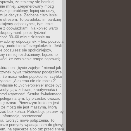
prawia, że stajemy się bardziej
 nie mniej. Zregenerowany mózg
wiązuje problemy, lepiej się uczy,
jmuje decyzje. Zadbane ciało lepiej
ze stresem. To paradoks: im bardziej
ktujemy odpoczynek, tym lepiej
ie z obowiązkami. Na koniec warto
eksperyment: przez tydzień
choć 30–60 minut dziennie na
świadomy odpoczynek – bez poczucia
óby „nadrobienia” czegokolwiek. Jeśli
e poczujesz się spokojniejszy,
cny i mniej rozdrażniony, będzie to
owód, że zwolnienie tempa naprawdę
która ceni „bycie zajętym” niemal jak
zynek bywa traktowany podejrzliwie.
z, że masz wolne popołudnie, szybko
pytanie: „A czemu nic nie robisz?”.
łaśnie to „nicnierobienie” może być
westycją w zdrowie, kreatywność i
 produktywność. Sztuka świadomego
polega na tym, by przestać uważać
atę czasu. Pierwszym krokiem jest
 że mózg nie jest maszyną, którą
żać bez końca. Potrzebuje przerw, by
 informacje, przetwarzać
ia, tworzyć nowe połączenia. To
lepsze pomysły wpadają nam do głowy
cem, na spacerze albo tuż przed snem.