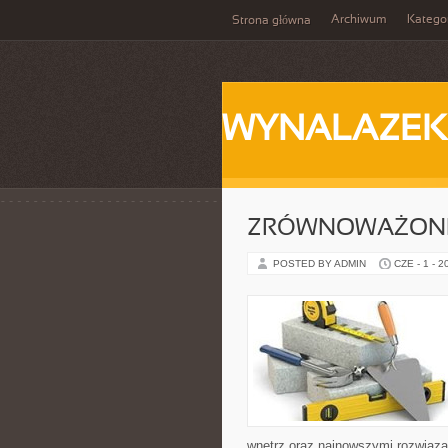
Archiwum
Katego
Strona główna
WYNALAZEK
ZRÓWNOWAŻONE
POSTED BY ADMIN
CZE - 1 - 2
wnętrz oraz najnowszymi rozwiąza