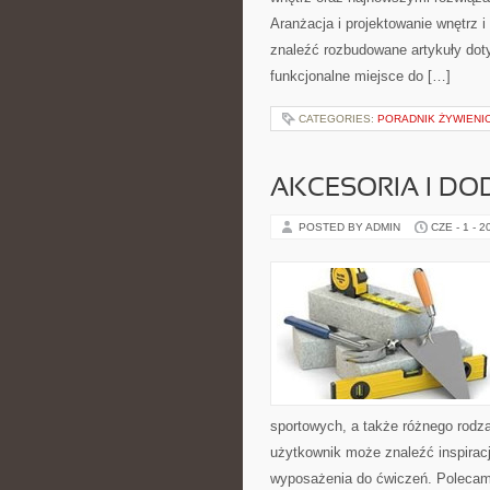
Aranżacja i projektowanie wnętrz i
znaleźć rozbudowane artykuły dot
funkcjonalne miejsce do […]
CATEGORIES:
PORADNIK ŻYWIENI
AKCESORIA I DO
POSTED BY ADMIN
CZE - 1 - 2
sportowych, a także różnego rodzaj
użytkownik może znaleźć inspira
wyposażenia do ćwiczeń. Polecam T