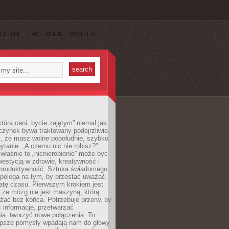
SCRIBE
FACEBOOK
TWITTER
która ceni „bycie zajętym” niemal jak
zynek bywa traktowany podejrzliwie.
z, że masz wolne popołudnie, szybko
pytanie: „A czemu nic nie robisz?”.
łaśnie to „nicnierobienie” może być
westycją w zdrowie, kreatywność i
 produktywność. Sztuka świadomego
polega na tym, by przestać uważać
atę czasu. Pierwszym krokiem jest
 że mózg nie jest maszyną, którą
żać bez końca. Potrzebuje przerw, by
 informacje, przetwarzać
ia, tworzyć nowe połączenia. To
lepsze pomysły wpadają nam do głowy