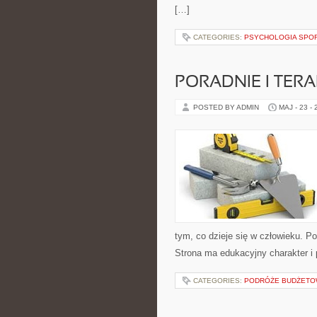
[…]
CATEGORIES:
PSYCHOLOGIA SPO
PORADNIE I TERA
POSTED BY ADMIN
MAJ - 23 -
tym, co dzieje się w człowieku. P
Strona ma edukacyjny charakter i
CATEGORIES:
PODRÓŻE BUDŻET