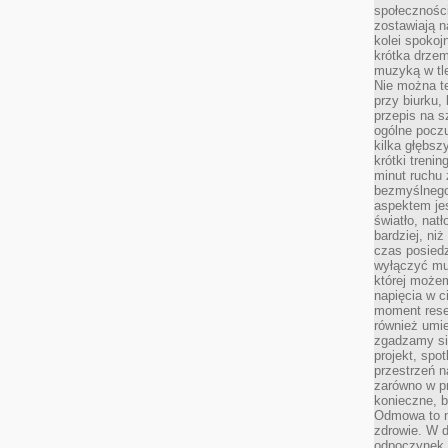
społeczności
zostawiają 
kolei spokoj
krótka drzem
muzyką w tle
Nie można te
przy biurku,
przepis na s
ogólne poczu
kilka głębs
krótki treni
minut ruchu 
bezmyślnego
aspektem je
światło, nat
bardziej, ni
czas posiedz
wyłączyć mu
której może
napięcia w ci
moment rese
również umie
zgadzamy si
projekt, spo
przestrzeń n
zarówno w pr
konieczne, 
Odmowa to n
zdrowie. W 
odpoczynek s