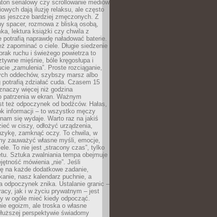
ton serialowy czy scrollowanie mediów
owych dają iluzję relaksu, ale często
nas jeszcze bardziej zmęczonych. Z
ny spacer, rozmowa z bliską osobą,
ka, lektura książki czy chwila z
 potrafią naprawdę naładować baterie.
ż zapominać o ciele. Długie siedzenie
 brak ruchu i świeżego powietrza to
ztywne mięśnie, bóle kręgosłupa i
cie „zamulenia”. Proste rozciąganie,
zych oddechów, szybszy marsz albo
ng potrafią zdziałać cuda. Czasem 15
znaczy więcej niż godzina
 patrzenia w ekran. Ważnym
st też odpoczynek od bodźców. Hałas,
łok informacji – to wszystko męczy
ż nam się wydaje. Warto raz na jakiś
ieć w ciszy, odłożyć urządzenia,
zykę, zamknąć oczy. To chwila, w
my zauważyć własne myśli, emocje,
ele. To nie jest „stracony czas”, tylko
tu. Sztuka zwalniania tempa obejmuje
jętność mówienia „nie”. Jeśli
ę na każde dodatkowe zadanie,
tkanie, nasz kalendarz puchnie, a
a odpoczynek znika. Ustalanie granic –
acy, jak i w życiu prywatnym – jest
by w ogóle mieć kiedy odpocząć.
ie egoizm, ale troska o własne
dłuższej perspektywie świadomy