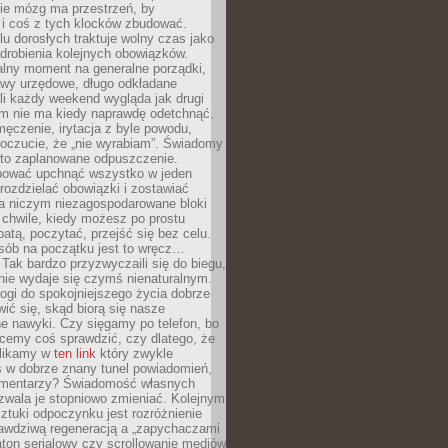
ie mózg ma przestrzeń, by
 i coś z tych klocków zbudować.
elu dorosłych traktuje wolny czas jako
drobienia kolejnych obowiązków.
alny moment na generalne porządki,
awy urzędowe, długo odkładane
śli każdy weekend wygląda jak drugi
zm nie ma kiedy naprawdę odetchnąć.
ęczenie, irytacja z byle powodu,
poczucie, że „nie wyrabiam”. Świadomy
to zaplanowane odpuszczenie.
bować upchnąć wszystko w jeden
 rozdzielać obowiązki i zostawiać
na niczym niezagospodarowane bloki
 chwile, kiedy możesz po prostu
batą, poczytać, przejść się bez celu.
sób na początku jest to wręcz…
Tak bardzo przyzwyczaili się do biegu,
nie wydaje się czymś nienaturalnym.
ogi do spokojniejszego życia dobrze
wić się, skąd biorą się nasze
e nawyki. Czy sięgamy po telefon, bo
cemy coś sprawdzić, czy dlatego, że
klikamy w
ten link
który zwykle
s w dobrze znany tunel powiadomień,
komentarzy? Świadomość własnych
zwala je stopniowo zmieniać. Kolejnym
tuki odpoczynku jest rozróżnienie
awdziwą regeneracją a „zapychaczami
ton serialowy czy scrollowanie mediów