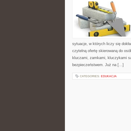
sytuacje, w których liczy się dok
czytelną ofertę skierowaną do osó
kluczami, zamkami, kluczykami 
bezpieczeństwem. Już na […]
CATEGORIES:
EDUKACJA