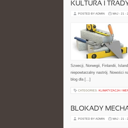
KULTURA I TRAD
POSTED BY ADMIN
MAJ - 21 -
Szwecji, Norwegii, Finlandii, Isla
niepowtarzalny nastrój. Nowości na 
blog dla […]
CATEGORIES:
KLIMATYZACJA I W
BLOKADY MECH
POSTED BY ADMIN
MAJ - 21 -