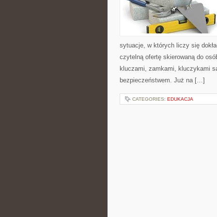
sytuacje, w których liczy się dok
czytelną ofertę skierowaną do osó
kluczami, zamkami, kluczykami 
bezpieczeństwem. Już na […]
CATEGORIES:
EDUKACJA