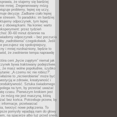
prawia, że stajemy się bardziej
 nie mniej. Zregenerowany mózg
wiązuje problemy, lepiej się uczy,
jmuje decyzje. Zadbane ciało lepiej
ze stresem. To paradoks: im bardziej
ktujemy odpoczynek, tym lepiej
ie z obowiązkami. Na koniec warto
eksperyment: przez tydzień
choć 30–60 minut dziennie na
świadomy odpoczynek – bez poczucia
óby „nadrobienia” czegokolwiek. Jeśli
e poczujesz się spokojniejszy,
cny i mniej rozdrażniony, będzie to
owód, że zwolnienie tempa naprawdę
która ceni „bycie zajętym” niemal jak
zynek bywa traktowany podejrzliwie.
z, że masz wolne popołudnie, szybko
pytanie: „A czemu nic nie robisz?”.
łaśnie to „nicnierobienie” może być
westycją w zdrowie, kreatywność i
 produktywność. Sztuka świadomego
polega na tym, by przestać uważać
atę czasu. Pierwszym krokiem jest
 że mózg nie jest maszyną, którą
żać bez końca. Potrzebuje przerw, by
 informacje, przetwarzać
ia, tworzyć nowe połączenia. To
lepsze pomysły wpadają nam do głowy
cem, na spacerze albo tuż przed snem.