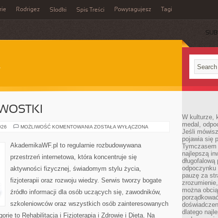
rie
Rodrigez
Powytagujesz
Tagi
Słodki
Spis Treści
SUB
AWOSTKI
W kulturze, 
medal, odpoc
HISTORIA
026
MOŻLIWOŚĆ KOMENTOWANIA
ZOSTAŁA WYŁĄCZONA
Jeśli mówis
I
CIEKAWOSTKI
pojawia się 
AkademikaWF.pl to regularnie rozbudowywana
Tymczasem w
najlepszą in
przestrzeń internetowa, która koncentruje się
długofalową
odpoczynku 
aktywności fizycznej, świadomym stylu życia,
pauzę za str
fizjoterapii oraz rozwoju wiedzy. Serwis tworzy bogate
zrozumienie,
można obcią
źródło informacji dla osób uczących się, zawodników,
porządkować
szkoleniowców oraz wszystkich osób zainteresowanych
doświadczen
dlatego naj
ie to Rehabilitacja i Fizjoterapia i Zdrowie i Dieta. Na