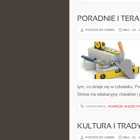
PORADNIE I TERA
POSTED BY ADMIN
MAJ - 23 -
tym, co dzieje się w człowieku. P
Strona ma edukacyjny charakter i
CATEGORIES:
PODRÓŻE BUDŻET
KULTURA I TRAD
POSTED BY ADMIN
MAJ - 21 -