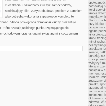
społeczności
mieszkania, uszkodzony kluczyk samochodowy,
zostawiają 
kolei spokoj
niedziałający pilot, zużyta obudowa, problem z zamkiem
krótka drzem
albo potrzeba wykonania zapasowego kompletu to
muzyką w tle
Nie można te
ładność. Strona poświęcona dorabianiu kluczy prezentuje
przy biurku,
przepis na s
b, które szukają solidnego punktu zajmującego się
ogólne poczu
samochodowymi oraz usługami związanymi z codziennym
kilka głębs
krótki treni
minut ruchu 
bezmyślnego
aspektem je
światło, nat
bardziej, ni
czas posiedz
wyłączyć mu
której może
napięcia w ci
moment rese
również umie
zgadzamy si
projekt, spo
przestrzeń n
zarówno w pr
konieczne, 
Odmowa to n
zdrowie. W 
odpoczynek s