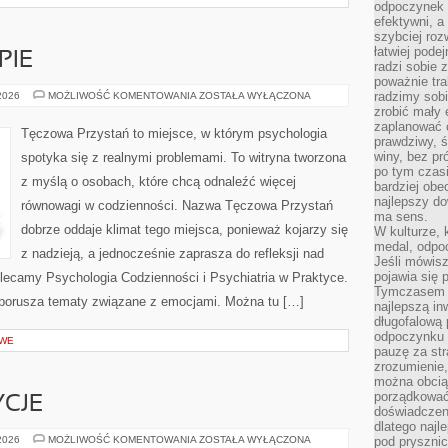
odpoczynek s
efektywni, a
szybciej roz
łatwiej pode
PIE
radzi sobie 
poważnie tra
PORADNIE
radzimy sob
 2026
MOŻLIWOŚĆ KOMENTOWANIA
ZOSTAŁA WYŁĄCZONA
I
zrobić mały 
TERAPIE
zaplanować 
Tęczowa Przystań to miejsce, w którym psychologia
prawdziwy, 
winy, bez pr
spotyka się z realnymi problemami. To witryna tworzona
po tym czasi
z myślą o osobach, które chcą odnaleźć więcej
bardziej obe
najlepszy d
równowagi w codzienności. Nazwa Tęczowa Przystań
ma sens.
dobrze oddaje klimat tego miejsca, ponieważ kojarzy się
W kulturze, 
medal, odpoc
z nadzieją, a jednocześnie zaprasza do refleksji nad
Jeśli mówis
pojawia się 
olecamy Psychologia Codzienności i Psychiatria w Praktyce.
Tymczasem w
 porusza tematy związane z emocjami. Można tu […]
najlepszą in
długofalową
odpoczynku 
OWE
pauzę za str
zrozumienie,
można obcią
porządkować
YCJE
doświadczen
dlatego naj
KULTURA
 2026
MOŻLIWOŚĆ KOMENTOWANIA
ZOSTAŁA WYŁĄCZONA
pod pryszni