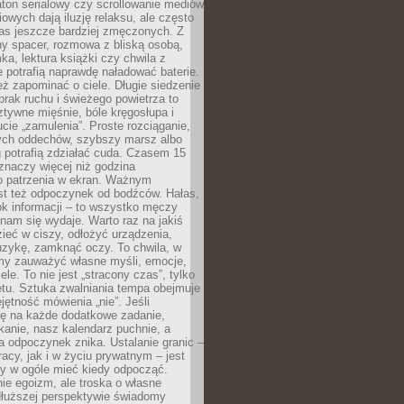
ton serialowy czy scrollowanie mediów
owych dają iluzję relaksu, ale często
nas jeszcze bardziej zmęczonych. Z
ny spacer, rozmowa z bliską osobą,
ka, lektura książki czy chwila z
 potrafią naprawdę naładować baterie.
ż zapominać o ciele. Długie siedzenie
 brak ruchu i świeżego powietrza to
ztywne mięśnie, bóle kręgosłupa i
cie „zamulenia”. Proste rozciąganie,
zych oddechów, szybszy marsz albo
ng potrafią zdziałać cuda. Czasem 15
znaczy więcej niż godzina
 patrzenia w ekran. Ważnym
st też odpoczynek od bodźców. Hałas,
łok informacji – to wszystko męczy
ż nam się wydaje. Warto raz na jakiś
ieć w ciszy, odłożyć urządzenia,
zykę, zamknąć oczy. To chwila, w
my zauważyć własne myśli, emocje,
ele. To nie jest „stracony czas”, tylko
tu. Sztuka zwalniania tempa obejmuje
jętność mówienia „nie”. Jeśli
ę na każde dodatkowe zadanie,
tkanie, nasz kalendarz puchnie, a
a odpoczynek znika. Ustalanie granic –
acy, jak i w życiu prywatnym – jest
by w ogóle mieć kiedy odpocząć.
ie egoizm, ale troska o własne
dłuższej perspektywie świadomy