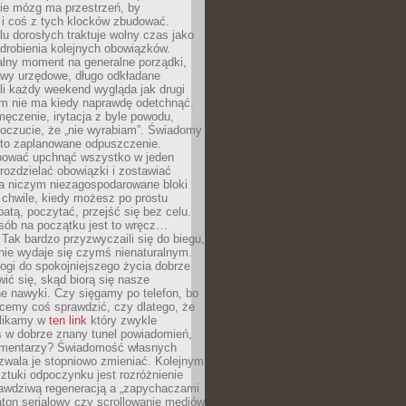
ie mózg ma przestrzeń, by
 i coś z tych klocków zbudować.
elu dorosłych traktuje wolny czas jako
drobienia kolejnych obowiązków.
alny moment na generalne porządki,
awy urzędowe, długo odkładane
śli każdy weekend wygląda jak drugi
zm nie ma kiedy naprawdę odetchnąć.
ęczenie, irytacja z byle powodu,
poczucie, że „nie wyrabiam”. Świadomy
to zaplanowane odpuszczenie.
bować upchnąć wszystko w jeden
 rozdzielać obowiązki i zostawiać
na niczym niezagospodarowane bloki
 chwile, kiedy możesz po prostu
batą, poczytać, przejść się bez celu.
sób na początku jest to wręcz…
Tak bardzo przyzwyczaili się do biegu,
nie wydaje się czymś nienaturalnym.
ogi do spokojniejszego życia dobrze
wić się, skąd biorą się nasze
e nawyki. Czy sięgamy po telefon, bo
cemy coś sprawdzić, czy dlatego, że
klikamy w
ten link
który zwykle
s w dobrze znany tunel powiadomień,
komentarzy? Świadomość własnych
zwala je stopniowo zmieniać. Kolejnym
tuki odpoczynku jest rozróżnienie
awdziwą regeneracją a „zapychaczami
ton serialowy czy scrollowanie mediów