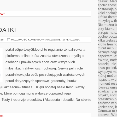
czasu”. Mara
społeczności
zostawiają 
kolei spokoj
OWY
krótka drzem
muzyką w tle
Nie można te
przy biurku,
DATKI
przepis na s
ogólne poczu
AKCESORIA
026
MOŻLIWOŚĆ KOMENTOWANIA
ZOSTAŁA WYŁĄCZONA
kilka głębs
I
krótki treni
DODATKI
minut ruchu 
portal eSportowySklep.pl to regularnie aktualizowana
bezmyślnego
platforma online, która została stworzona z myślą o
aspektem je
światło, nat
osobach uprawiających sport oraz wszystkich
bardziej, ni
czas posiedz
miłośnikach aktywności ruchowej. Serwis pełni rolę
wyłączyć mu
poradnikową dla osób poszukujących wartościowych
której może
napięcia w ci
porad dotyczących sportowej garderoby, butów
moment rese
u akcesoriów fitness. Dzięki bogatej bazie treści każdy
również umie
zgadzamy si
cje, które pomogą mu w wyborze odpowiedniego
projekt, spo
przestrzeń n
esty i recenzje produktów i Akcesoria i dodatki. Na stronie
zarówno w pr
konieczne, 
Odmowa to n
zdrowie. W 
RTU