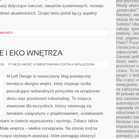
pod pryszni
Wtedy właśn
ikacji dotyczące ćwiczeń, nawyków żywieniowych, rozwoju
„posprzątać”
adnień akademickich. Dzięki temu portal łączy aspekty
Niestety, wi
okazję do na
Sobota? Ide
zakupy, spr
ÓWKARZY
telefony. Je
etat, organi
Efekt? Przem
chroniczne 
odpoczynek 
 I EKO WNĘTRZA
Zamiast pró
dzień, warto
ZRÓWNOWAŻONE
026
MOŻLIWOŚĆ KOMENTOWANIA
ZOSTAŁA WYŁĄCZONA
przestrzeń 
I
czasu. To te
EKO
WNĘTRZA
usiąść z her
M-Loft Design to nowoczesny blog poświęcony
Dla części o
tematyce designu wnętrz, który inspiruje osoby
niewygodne. 
że zatrzyma
poszukujące niebanalnych pomysłów na urządzenie
W połowie dr
domu oraz przestrzeni industrialnej. To miejsce
jest zastano
automatyczn
stworzone dla wszystkich, którzy interesują się
naprawdę ch
odruchowo 
tematami związanymi z projektowaniem, ozdabianiem
prowadzi na
niami w świecie wyposażenia i wystroju. Zobacz także
filmików i 
impulsów po
 Małe wnętrza – wielkie rozwiązania. Na stronie można
elementem sz
yczące stylowych aranżacji, które pomagają stworzyć
pomiędzy pr