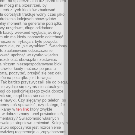
cem, na spacerze albo tuż przed snem.
ie mózg ma przestrzeń, by
 i coś z tych klocków zbudować.
elu dorosłych traktuje wolny czas jako
drobienia kolejnych obowiązków.
alny moment na generalne porządki,
awy urzędowe, długo odkładane
śli każdy weekend wygląda jak drugi
zm nie ma kiedy naprawdę odetchnąć.
ęczenie, irytacja z byle powodu,
poczucie, że „nie wyrabiam”. Świadomy
to zaplanowane odpuszczenie.
bować upchnąć wszystko w jeden
 rozdzielać obowiązki i zostawiać
na niczym niezagospodarowane bloki
 chwile, kiedy możesz po prostu
batą, poczytać, przejść się bez celu.
sób na początku jest to wręcz…
Tak bardzo przyzwyczaili się do biegu,
nie wydaje się czymś nienaturalnym.
ogi do spokojniejszego życia dobrze
wić się, skąd biorą się nasze
e nawyki. Czy sięgamy po telefon, bo
cemy coś sprawdzić, czy dlatego, że
klikamy w
ten link
który zwykle
s w dobrze znany tunel powiadomień,
komentarzy? Świadomość własnych
zwala je stopniowo zmieniać. Kolejnym
tuki odpoczynku jest rozróżnienie
awdziwą regeneracją a „zapychaczami