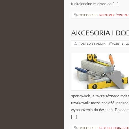
funkcjonalne miejsce do […]
CATEGORIES:
PORADNIK ŻYWIENI
AKCESORIA I DO
POSTED BY ADMIN
CZE - 1 - 2
sportowych, a także różnego rodzaj
użytkownik może znaleźć inspira
wyposażenia do ćwiczeń. Polecam T
[…]
CATEGORIES:
PSYCHOLOGIA SPO