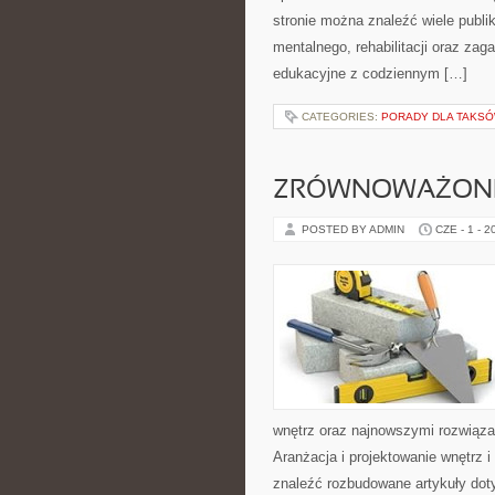
stronie można znaleźć wiele publ
mentalnego, rehabilitacji oraz zag
edukacyjne z codziennym […]
CATEGORIES:
PORADY DLA TAKS
ZRÓWNOWAŻONE
POSTED BY ADMIN
CZE - 1 - 2
wnętrz oraz najnowszymi rozwiąza
Aranżacja i projektowanie wnętrz i
znaleźć rozbudowane artykuły dot