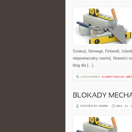
Szwecji, Norwegii, Finlandii, Isla
niepowtarzalny nastrój. Nowości na 
blog dla […]
CATEGORIES:
KLIMATYZACJA I W
BLOKADY MECH
POSTED BY ADMIN
MAJ - 21 -