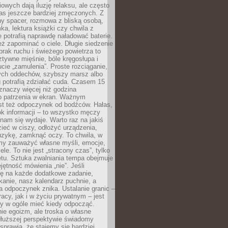
owych dają iluzję relaksu, ale często
nas jeszcze bardziej zmęczonych. Z
ny spacer, rozmowa z bliską osobą,
ka, lektura książki czy chwila z
 potrafią naprawdę naładować baterie.
ż zapominać o ciele. Długie siedzenie
 brak ruchu i świeżego powietrza to
ztywne mięśnie, bóle kręgosłupa i
cie „zamulenia”. Proste rozciąganie,
zych oddechów, szybszy marsz albo
ng potrafią zdziałać cuda. Czasem 15
znaczy więcej niż godzina
 patrzenia w ekran. Ważnym
st też odpoczynek od bodźców. Hałas,
łok informacji – to wszystko męczy
ż nam się wydaje. Warto raz na jakiś
ieć w ciszy, odłożyć urządzenia,
zykę, zamknąć oczy. To chwila, w
my zauważyć własne myśli, emocje,
ele. To nie jest „stracony czas”, tylko
tu. Sztuka zwalniania tempa obejmuje
jętność mówienia „nie”. Jeśli
ę na każde dodatkowe zadanie,
tkanie, nasz kalendarz puchnie, a
a odpoczynek znika. Ustalanie granic –
acy, jak i w życiu prywatnym – jest
by w ogóle mieć kiedy odpocząć.
ie egoizm, ale troska o własne
dłuższej perspektywie świadomy
prawia, że stajemy się bardziej