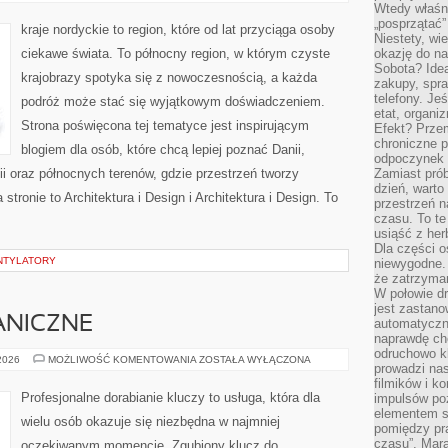
I
Wtedy właśn
TRADYCJE
„posprzątać”
kraje nordyckie to region, które od lat przyciąga osoby
Niestety, wi
ciekawe świata. To północny region, w którym czyste
okazję do na
Sobota? Ide
krajobrazy spotyka się z nowoczesnością, a każda
zakupy, spr
telefony. Je
podróż może stać się wyjątkowym doświadczeniem.
etat, organi
Strona poświęcona tej tematyce jest inspirującym
Efekt? Przem
chroniczne 
blogiem dla osób, które chcą lepiej poznać Danii,
odpoczynek 
ndii oraz północnych terenów, gdzie przestrzeń tworzy
Zamiast pró
dzień, warto
stronie to Architektura i Design i Architektura i Design. To
przestrzeń 
czasu. To te
usiąść z her
Dla części o
ENTYLATORY
niewygodne. 
że zatrzyma
W połowie dr
jest zastano
ANICZNE
automatyczn
naprawdę ch
odruchowo 
BLOKADY
 2026
MOŻLIWOŚĆ KOMENTOWANIA
ZOSTAŁA WYŁĄCZONA
prowadzi na
MECHANICZNE
filmików i 
Profesjonalne dorabianie kluczy to usługa, która dla
impulsów po
elementem sz
wielu osób okazuje się niezbędna w najmniej
pomiędzy pr
czasu”. Mara
oczekiwanym momencie. Zgubiony klucz do