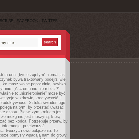
SCRIBE
FACEBOOK
TWITTER
która ceni „bycie zajętym” niemal jak
zynek bywa traktowany podejrzliwie.
z, że masz wolne popołudnie, szybko
pytanie: „A czemu nic nie robisz?”.
łaśnie to „nicnierobienie” może być
westycją w zdrowie, kreatywność i
 produktywność. Sztuka świadomego
polega na tym, by przestać uważać
atę czasu. Pierwszym krokiem jest
 że mózg nie jest maszyną, którą
żać bez końca. Potrzebuje przerw, by
 informacje, przetwarzać
ia, tworzyć nowe połączenia. To
lepsze pomysły wpadają nam do głowy