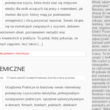
Wtedy właśn
poświęcona szyciu, która może stać się miejscem
„posprzątać”
wiedzy dla osób uczących się pracy z materiałami, jak
Niestety, wi
okazję do na
również dla tych, którzy mają już podstawowe
Sobota? Ide
umiejętności i chcą poszerzać warsztat. Serwis skupia
zakupy, spr
telefony. Je
się na instrukcjach związanych z szyciem, doborem
etat, organi
Efekt? Przem
tworzeniem ubrań, poznawaniem narzędzi oraz
chroniczne 
krawieckich w praktyce. To portal, który pokazuje, że
odpoczynek 
Zamiast pró
nnym zajęciem, lecz także […]
dzień, warto
przestrzeń 
czasu. To te
 REZERWATY PRZYRODY
usiąść z her
Dla części o
niewygodne. 
że zatrzyma
HEMICZNE
W połowie dr
jest zastano
CZYSZCZENIE
026
MOŻLIWOŚĆ KOMENTOWANIA
ZOSTAŁA WYŁĄCZONA
automatyczn
CHEMICZNE
naprawdę ch
odruchowo 
Urządzenia Pralnicze to branżowy serwis internetowy
prowadzi na
poświęcony czyszczeniu tekstyliów, profesjonalnym
filmików i 
impulsów po
rozwiązaniom pralniczym, sprzętowi wykorzystywanym
elementem sz
w domach, firmach, hotelach, pralniach, obiektach
pomiędzy pr
czasu”. Mara