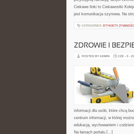
Ciekawe linki to Ciekawostki Kol
jest komunikacja szynowa. Na str
CATEGORIES:
ETYKIETY ŻYWNOŚC
ZDROWIE I BEZP
POSTED BY ADMIN
CZE - 3 - 2
informacji dla osób, które chcą b
centrum informacji, w której możn
edukacją, wychowaniem i codzien
Na łamach portalu […]