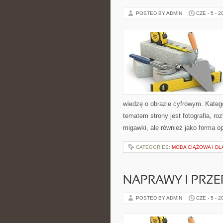
POSTED BY ADMIN
CZE - 5 - 2
wiedzę o obrazie cyfrowym. Kateg
tematem strony jest fotografia, r
migawki, ale również jako forma o
CATEGORIES:
MODA CIĄŻOWA I D
NAPRAWY I PRZE
POSTED BY ADMIN
CZE - 5 - 2