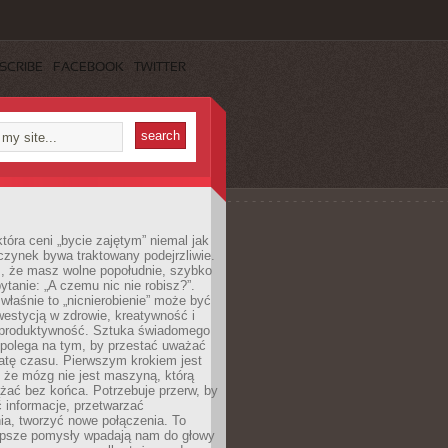
SCRIBE
FACEBOOK
TWITTER
która ceni „bycie zajętym” niemal jak
zynek bywa traktowany podejrzliwie.
z, że masz wolne popołudnie, szybko
pytanie: „A czemu nic nie robisz?”.
łaśnie to „nicnierobienie” może być
westycją w zdrowie, kreatywność i
 produktywność. Sztuka świadomego
polega na tym, by przestać uważać
atę czasu. Pierwszym krokiem jest
 że mózg nie jest maszyną, którą
żać bez końca. Potrzebuje przerw, by
 informacje, przetwarzać
ia, tworzyć nowe połączenia. To
lepsze pomysły wpadają nam do głowy