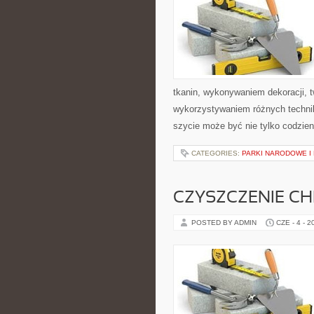
tkanin, wykonywaniem dekoracji, 
wykorzystywaniem różnych technik 
szycie może być nie tylko codzie
CATEGORIES:
PARKI NARODOWE I
CZYSZCZENIE C
POSTED BY ADMIN
CZE - 4 - 2