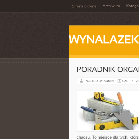
Archiwum
Katego
Strona główna
WYNALAZEK
PORADNIK ORGA
POSTED BY ADMIN
CZE - 7 - 2
chaosu. To miejsce dla tych, któr