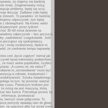
prawia, że stajemy się bardziej
 nie mniej. Zregenerowany mózg
wiązuje problemy, lepiej się uczy,
jmuje decyzje. Zadbane ciało lepiej
ze stresem. To paradoks: im bardziej
ktujemy odpoczynek, tym lepiej
ie z obowiązkami. Na koniec warto
eksperyment: przez tydzień
choć 30–60 minut dziennie na
świadomy odpoczynek – bez poczucia
óby „nadrobienia” czegokolwiek. Jeśli
e poczujesz się spokojniejszy,
cny i mniej rozdrażniony, będzie to
owód, że zwolnienie tempa naprawdę
która ceni „bycie zajętym” niemal jak
zynek bywa traktowany podejrzliwie.
z, że masz wolne popołudnie, szybko
pytanie: „A czemu nic nie robisz?”.
łaśnie to „nicnierobienie” może być
westycją w zdrowie, kreatywność i
 produktywność. Sztuka świadomego
polega na tym, by przestać uważać
atę czasu. Pierwszym krokiem jest
 że mózg nie jest maszyną, którą
żać bez końca. Potrzebuje przerw, by
 informacje, przetwarzać
ia, tworzyć nowe połączenia. To
lepsze pomysły wpadają nam do głowy
cem, na spacerze albo tuż przed snem.