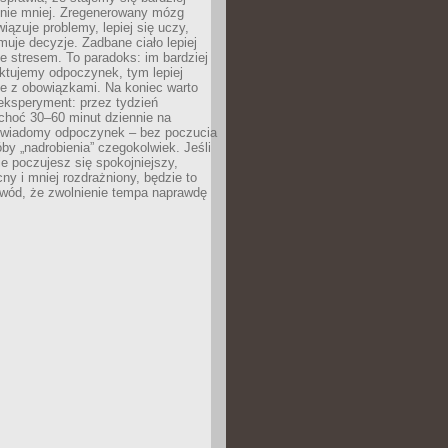
 nie mniej. Zregenerowany mózg
wiązuje problemy, lepiej się uczy,
jmuje decyzje. Zadbane ciało lepiej
ze stresem. To paradoks: im bardziej
ktujemy odpoczynek, tym lepiej
ie z obowiązkami. Na koniec warto
eksperyment: przez tydzień
choć 30–60 minut dziennie na
świadomy odpoczynek – bez poczucia
óby „nadrobienia” czegokolwiek. Jeśli
e poczujesz się spokojniejszy,
cny i mniej rozdrażniony, będzie to
owód, że zwolnienie tempa naprawdę