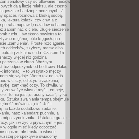
ton serialowy czy scrollowanie mediów
owych dają iluzję relaksu, ale często
nas jeszcze bardziej zmęczonych. Z
ny spacer, rozmowa z bliską osobą,
ka, lektura książki czy chwila z
 potrafią naprawdę naładować baterie.
ż zapominać o ciele. Długie siedzenie
 brak ruchu i świeżego powietrza to
ztywne mięśnie, bóle kręgosłupa i
cie „zamulenia”. Proste rozciąganie,
zych oddechów, szybszy marsz albo
ng potrafią zdziałać cuda. Czasem 15
znaczy więcej niż godzina
 patrzenia w ekran. Ważnym
st też odpoczynek od bodźców. Hałas,
łok informacji – to wszystko męczy
ż nam się wydaje. Warto raz na jakiś
ieć w ciszy, odłożyć urządzenia,
zykę, zamknąć oczy. To chwila, w
my zauważyć własne myśli, emocje,
ele. To nie jest „stracony czas”, tylko
tu. Sztuka zwalniania tempa obejmuje
jętność mówienia „nie”. Jeśli
ę na każde dodatkowe zadanie,
tkanie, nasz kalendarz puchnie, a
a odpoczynek znika. Ustalanie granic –
acy, jak i w życiu prywatnym – jest
by w ogóle mieć kiedy odpocząć.
ie egoizm, ale troska o własne
dłuższej perspektywie świadomy