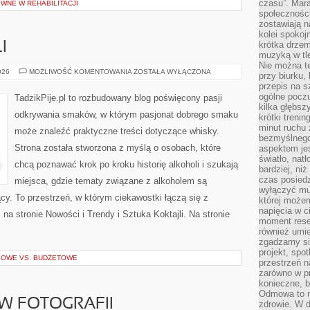
czasu”. Mara
WNE W REHABILITACJI
społeczności
zostawiają 
kolei spokoj
krótka drzem
I
muzyką w tle
Nie można te
SZTUKA
026
MOŻLIWOŚĆ KOMENTOWANIA
ZOSTAŁA WYŁĄCZONA
przy biurku,
KOKTAJLI
przepis na s
ogólne poczu
TadzikPije.pl to rozbudowany blog poświęcony pasji
kilka głębs
odkrywania smaków, w którym pasjonat dobrego smaku
krótki treni
minut ruchu 
może znaleźć praktyczne treści dotyczące whisky.
bezmyślnego
Strona została stworzona z myślą o osobach, które
aspektem je
światło, nat
chcą poznawać krok po kroku historię alkoholi i szukają
bardziej, ni
czas posiedz
miejsca, gdzie tematy związane z alkoholem są
wyłączyć mu
cy. To przestrzeń, w którym ciekawostki łączą się z
której może
napięcia w ci
a stronie Nowości i Trendy i Sztuka Koktajli. Na stronie
moment rese
również umie
zgadzamy si
projekt, spo
SOWE VS. BUDŻETOWE
przestrzeń n
zarówno w pr
konieczne, 
Odmowa to n
 W FOTOGRAFII
zdrowie. W 