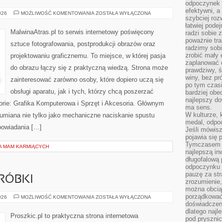
odpoczynek s
efektywni, a
ZAWÓD
026
MOŻLIWOŚĆ KOMENTOWANIA
ZOSTAŁA WYŁĄCZONA
szybciej roz
I
BIZNES
łatwiej pode
W
MalwinaAtras.pl to serwis internetowy poświęcony
radzi sobie 
FOTOGRAFII
poważnie tra
sztuce fotografowania, postprodukcji obrazów oraz
radzimy sob
zrobić mały 
projektowaniu graficznemu. To miejsce, w której pasja
zaplanować 
do obrazu łączy się z praktyczną wiedzą. Strona może
prawdziwy, 
winy, bez pr
zainteresować zarówno osoby, które dopiero uczą się
po tym czasi
obsługi aparatu, jak i tych, którzy chcą poszerzać
bardziej obe
najlepszy d
orie: Grafika Komputerowa i Sprzęt i Akcesoria. Głównym
ma sens.
W kulturze, 
ozumiana nie tylko jako mechaniczne naciskanie spustu
medal, odpoc
powiadania […]
Jeśli mówis
pojawia się 
Tymczasem w
LA MAM KARMIĄCYCH
najlepszą in
długofalową
odpoczynku 
pauzę za str
RÓBKI
zrozumienie,
można obcią
porządkować
NAPRAWY
026
MOŻLIWOŚĆ KOMENTOWANIA
ZOSTAŁA WYŁĄCZONA
I
doświadczen
PRZERÓBKI
dlatego naj
Proszkic.pl to praktyczna strona internetowa
pod pryszni