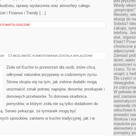
pod pryszni
Wtedy właśn
, budżetu, oprawy wydarzenia oraz atmosfery całego
„posprzątać”
żet i Finanse i Trendy […]
Niestety, wi
okazję do na
Sobota? Ide
A STOMATOLOGICZNE
zakupy, spr
telefony. Je
etat, organi
Efekt? Przem
chroniczne 
odpoczynek 
Zamiast pró
ZIOŁA
026
MOŻLIWOŚĆ KOMENTOWANIA
ZOSTAŁA WYŁĄCZONA
W
dzień, warto
KUCHNI
przestrzeń 
Zioła od Kuchni to przestrzeń dla osób, które chcą
czasu. To te
usiąść z her
odkrywać naturalne przyprawy w codziennym życiu.
Dla części o
Strona skupia się na tym, jak zielone dodatki mogą
niewygodne. 
że zatrzyma
urozmaicić smak potraw, napojów, deserów, przekąsek i
W połowie dr
domowych przetworów. To domowa skarbnica
jest zastano
automatyczn
pomysłów, w którym zioła nie są tylko dodatkiem do
naprawdę ch
odruchowo 
acją. Serwis pokazuje, że tymianek mogą być
prowadzi na
nych sposobów, zarówno w kuchni tradycyjnej, jak i w
filmików i 
impulsów po
elementem sz
pomiędzy pr