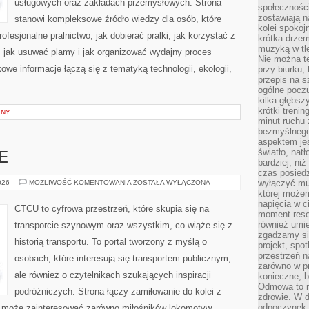
usługowych oraz zakładach przemysłowych. Strona
społeczności
zostawiają 
stanowi kompleksowe źródło wiedzy dla osób, które
kolei spokoj
rofesjonalne pralnictwo, jak dobierać pralki, jak korzystać z
krótka drzem
muzyką w tle
, jak usuwać plamy i jak organizować wydajny proces
Nie można te
owe informacje łączą się z tematyką technologii, ekologii,
przy biurku,
przepis na s
ogólne poczu
kilka głębs
krótki treni
LNY
minut ruchu 
bezmyślnego
aspektem je
światło, nat
E
bardziej, ni
czas posiedz
KOLEJ
wyłączyć mu
026
MOŻLIWOŚĆ KOMENTOWANIA
ZOSTAŁA WYŁĄCZONA
NA
której może
ŚWIECIE
napięcia w ci
CTCU to cyfrowa przestrzeń, które skupia się na
moment rese
również umie
transporcie szynowym oraz wszystkim, co wiąże się z
zgadzamy si
historią transportu. To portal tworzony z myślą o
projekt, spo
przestrzeń n
osobach, które interesują się transportem publicznym,
zarówno w pr
ale również o czytelnikach szukających inspiracji
konieczne, 
Odmowa to n
podróżniczych. Strona łączy zamiłowanie do kolei z
zdrowie. W 
odpoczynek s
u może zainteresować zarówno miłośników lokomotyw.