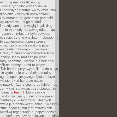
ie mózg ma przestrzeń, by
 i coś z tych klocków zbudować.
elu dorosłych traktuje wolny czas jako
drobienia kolejnych obowiązków.
alny moment na generalne porządki,
awy urzędowe, długo odkładane
śli każdy weekend wygląda jak drugi
zm nie ma kiedy naprawdę odetchnąć.
ęczenie, irytacja z byle powodu,
poczucie, że „nie wyrabiam”. Świadomy
to zaplanowane odpuszczenie.
bować upchnąć wszystko w jeden
 rozdzielać obowiązki i zostawiać
na niczym niezagospodarowane bloki
 chwile, kiedy możesz po prostu
batą, poczytać, przejść się bez celu.
sób na początku jest to wręcz…
Tak bardzo przyzwyczaili się do biegu,
nie wydaje się czymś nienaturalnym.
ogi do spokojniejszego życia dobrze
wić się, skąd biorą się nasze
e nawyki. Czy sięgamy po telefon, bo
cemy coś sprawdzić, czy dlatego, że
klikamy w
ten link
który zwykle
s w dobrze znany tunel powiadomień,
komentarzy? Świadomość własnych
zwala je stopniowo zmieniać. Kolejnym
tuki odpoczynku jest rozróżnienie
awdziwą regeneracją a „zapychaczami
ton serialowy czy scrollowanie mediów