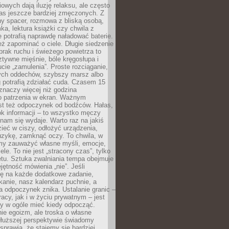
owych dają iluzję relaksu, ale często
nas jeszcze bardziej zmęczonych. Z
ny spacer, rozmowa z bliską osobą,
ka, lektura książki czy chwila z
 potrafią naprawdę naładować baterie.
ż zapominać o ciele. Długie siedzenie
 brak ruchu i świeżego powietrza to
ztywne mięśnie, bóle kręgosłupa i
cie „zamulenia”. Proste rozciąganie,
zych oddechów, szybszy marsz albo
ng potrafią zdziałać cuda. Czasem 15
znaczy więcej niż godzina
 patrzenia w ekran. Ważnym
st też odpoczynek od bodźców. Hałas,
łok informacji – to wszystko męczy
ż nam się wydaje. Warto raz na jakiś
ieć w ciszy, odłożyć urządzenia,
zykę, zamknąć oczy. To chwila, w
my zauważyć własne myśli, emocje,
ele. To nie jest „stracony czas”, tylko
tu. Sztuka zwalniania tempa obejmuje
jętność mówienia „nie”. Jeśli
ę na każde dodatkowe zadanie,
tkanie, nasz kalendarz puchnie, a
a odpoczynek znika. Ustalanie granic –
acy, jak i w życiu prywatnym – jest
by w ogóle mieć kiedy odpocząć.
ie egoizm, ale troska o własne
dłuższej perspektywie świadomy
prawia, że stajemy się bardziej