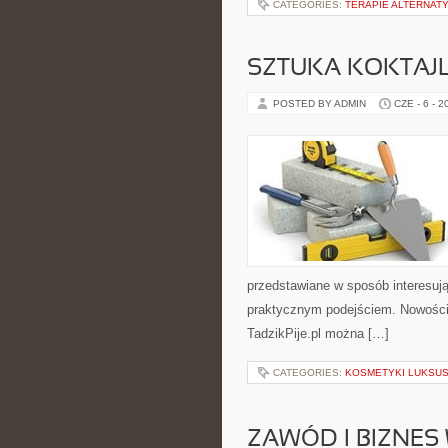
CATEGORIES:
TERAPIE ALTERNATY
SZTUKA KOKTAJL
POSTED BY ADMIN
CZE - 6 - 2
przedstawiane w sposób interesują
praktycznym podejściem. Nowości n
TadzikPije.pl można […]
CATEGORIES:
KOSMETYKI LUKSU
ZAWÓD I BIZNES