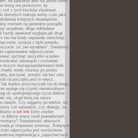
cem, na spacerze albo tuż przed snem.
ie mózg ma przestrzeń, by
 i coś z tych klocków zbudować.
elu dorosłych traktuje wolny czas jako
drobienia kolejnych obowiązków.
alny moment na generalne porządki,
awy urzędowe, długo odkładane
śli każdy weekend wygląda jak drugi
zm nie ma kiedy naprawdę odetchnąć.
ęczenie, irytacja z byle powodu,
poczucie, że „nie wyrabiam”. Świadomy
to zaplanowane odpuszczenie.
bować upchnąć wszystko w jeden
 rozdzielać obowiązki i zostawiać
na niczym niezagospodarowane bloki
 chwile, kiedy możesz po prostu
batą, poczytać, przejść się bez celu.
sób na początku jest to wręcz…
Tak bardzo przyzwyczaili się do biegu,
nie wydaje się czymś nienaturalnym.
ogi do spokojniejszego życia dobrze
wić się, skąd biorą się nasze
e nawyki. Czy sięgamy po telefon, bo
cemy coś sprawdzić, czy dlatego, że
klikamy w
ten link
który zwykle
s w dobrze znany tunel powiadomień,
komentarzy? Świadomość własnych
zwala je stopniowo zmieniać. Kolejnym
tuki odpoczynku jest rozróżnienie
awdziwą regeneracją a „zapychaczami