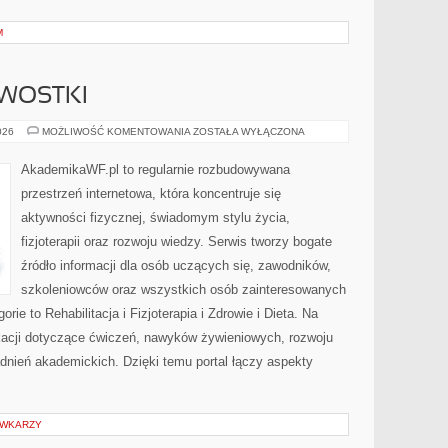
M
AWOSTKI
HISTORIA
026
MOŻLIWOŚĆ KOMENTOWANIA
ZOSTAŁA WYŁĄCZONA
I
CIEKAWOSTKI
AkademikaWF.pl to regularnie rozbudowywana
przestrzeń internetowa, która koncentruje się
aktywności fizycznej, świadomym stylu życia,
fizjoterapii oraz rozwoju wiedzy. Serwis tworzy bogate
źródło informacji dla osób uczących się, zawodników,
szkoleniowców oraz wszystkich osób zainteresowanych
ie to Rehabilitacja i Fizjoterapia i Zdrowie i Dieta. Na
ikacji dotyczące ćwiczeń, nawyków żywieniowych, rozwoju
adnień akademickich. Dzięki temu portal łączy aspekty
ÓWKARZY