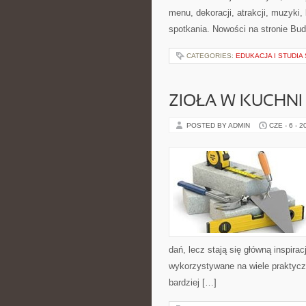
menu, dekoracji, atrakcji, muzyki
spotkania. Nowości na stronie Bud
CATEGORIES:
EDUKACJA I STUDI
ZIOŁA W KUCHNI
POSTED BY ADMIN
CZE - 6 - 2
dań, lecz stają się główną inspir
wykorzystywane na wiele praktycz
bardziej […]