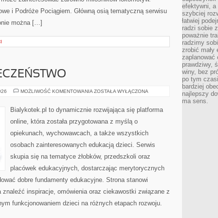
efektywni, a
ejowe i Podróże Pociągiem. Główną osią tematyczną serwisu
szybciej roz
łatwiej pode
onie można […]
radzi sobie 
poważnie tra
I
radzimy sob
zrobić mały 
zaplanować 
prawdziwy, 
winy, bez pr
IECZEŃSTWO
po tym czasi
bardziej obe
ZDROWIE
026
MOŻLIWOŚĆ KOMENTOWANIA
ZOSTAŁA WYŁĄCZONA
najlepszy d
I
ma sens.
BEZPIECZEŃSTWO
Bialykotek.pl to dynamicznie rozwijająca się platforma
online, która została przygotowana z myślą o
opiekunach, wychowawcach, a także wszystkich
osobach zainteresowanych edukacją dzieci. Serwis
skupia się na tematyce żłobków, przedszkoli oraz
placówek edukacyjnych, dostarczając merytorycznych
udować dobre fundamenty edukacyjne. Strona stanowi
a znaleźć inspiracje, omówienia oraz ciekawostki związane z
nym funkcjonowaniem dzieci na różnych etapach rozwoju.