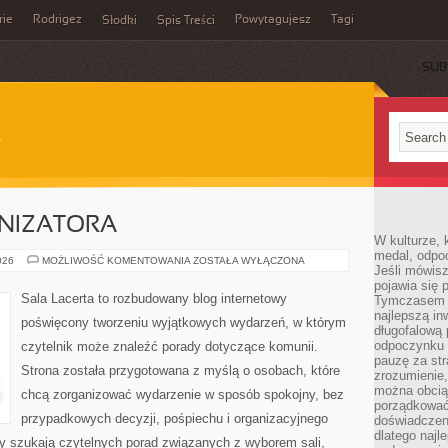
rie
Rodrigez
Powytagujesz
Tagi
Słodki
Spis Treści
SUB
NIZATORA
W kulturze, 
medal, odpoc
PORADNIK
026
MOŻLIWOŚĆ KOMENTOWANIA
ZOSTAŁA WYŁĄCZONA
Jeśli mówis
ORGANIZATORA
pojawia się 
Sala Lacerta to rozbudowany blog internetowy
Tymczasem w
najlepszą in
poświęcony tworzeniu wyjątkowych wydarzeń, w którym
długofalową
odpoczynku 
czytelnik może znaleźć porady dotyczące komunii.
pauzę za str
Strona została przygotowana z myślą o osobach, które
zrozumienie,
można obcią
chcą zorganizować wydarzenie w sposób spokojny, bez
porządkować
przypadkowych decyzji, pośpiechu i organizacyjnego
doświadczen
dlatego naj
zy szukają czytelnych porad związanych z wyborem sali,