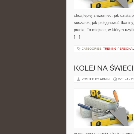
chcą lepiej zrozumieć, jak działa p
suszarek, jak pielęgnować tkaniny
prania. To miejsce, w którym użytk
[…]
CATEGORIES:
TRENING PERSONA
KOLEJ NA ŚWIECI
POSTED BY ADMIN
CZE - 4 - 2
przystępną narracją, dzięki czem