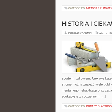
CATEGORIES:
MIEJSCA Z KLIMATE
HISTORIA I CIEK
POSTED BY ADMIN
CZE - 2 - 2
sportem i zdrowiem. Ciekawe kategor
stronie można znaleźć wiele publ
mentalnego, rehabilitacji oraz zag
edukacyjne z codziennym […]
CATEGORIES:
PORADY DLA TAKS