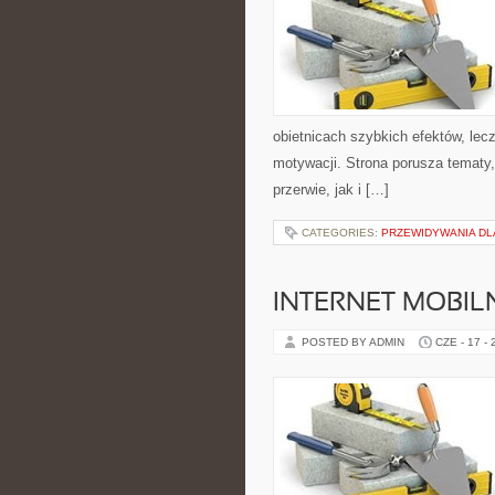
obietnicach szybkich efektów, lec
motywacji. Strona porusza tematy
przerwie, jak i […]
CATEGORIES:
PRZEWIDYWANIA DL
INTERNET MOBILN
POSTED BY ADMIN
CZE - 17 -