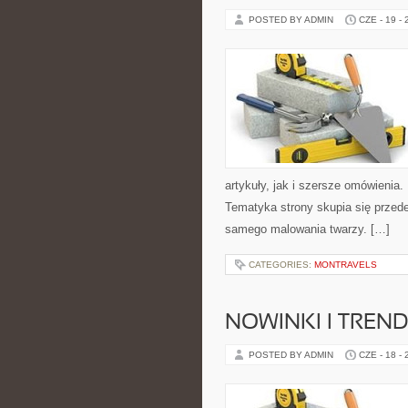
POSTED BY ADMIN
CZE - 19 -
artykuły, jak i szersze omówienia. 
Tematyka strony skupia się przede
samego malowania twarzy. […]
CATEGORIES:
MONTRAVELS
NOWINKI I TREN
POSTED BY ADMIN
CZE - 18 -