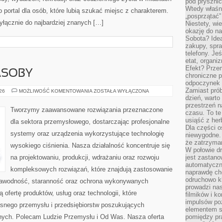
pod pryszni
Wtedy właśn
 portal dla osób, które lubią szukać miejsc z charakterem.
„posprzątać”
yłącznie do najbardziej znanych […]
Niestety, wi
okazję do na
Sobota? Ide
zakupy, spr
telefony. Je
etat, organi
Efekt? Przem
ASOBY
chroniczne 
odpoczynek 
Zamiast pró
ENERGETYKA
026
MOŻLIWOŚĆ KOMENTOWANIA
ZOSTAŁA WYŁĄCZONA
I
dzień, warto
ZASOBY
przestrzeń 
Tworzymy zaawansowane rozwiązania przeznaczone
czasu. To te
usiąść z her
dla sektora przemysłowego, dostarczając profesjonalne
Dla części o
systemy oraz urządzenia wykorzystujące technologię
niewygodne. 
że zatrzyma
wysokiego ciśnienia. Nasza działalność koncentruje się
W połowie dr
na projektowaniu, produkcji, wdrażaniu oraz rozwoju
jest zastano
automatyczn
kompleksowych rozwiązań, które znajdują zastosowanie
naprawdę ch
odruchowo 
ezawodność, staranność oraz ochrona wykonywanych
prowadzi na
 ofertę produktów, usług oraz technologii, które
filmików i 
impulsów po
snego przemysłu i przedsiębiorstw poszukujących
elementem sz
nych. Polecam Ludzie Przemysłu i Od Was. Nasza oferta
pomiędzy pr