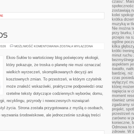
czasu”. Mara
społeczności
zostawiają 
kolei spokoj
IE
krótka drzem
muzyką w tle
Nie można te
przy biurku,
OS
przepis na s
ogólne poczu
kilka głębs
CZYTELNICZY
 2026
MOŻLIWOŚĆ KOMENTOWANIA
ZOSTAŁA WYŁĄCZONA
GŁOS
krótki treni
minut ruchu 
Ekos-Sułów to wartościowy blog poświęcony ekologii,
bezmyślnego
aspektem je
który pokazuje, że troska o planetę nie musi oznaczać
światło, nat
wielkich wyrzeczeń, skomplikowanych decyzji ani
bardziej, ni
czas posiedz
kosztownych zmian. To przestrzeń, w którym czytelnik
wyłączyć mu
może znaleźć wskazówki, praktyczne podpowiedzi oraz
której może
napięcia w ci
rzetelne teksty dotyczące codziennych wyborów, domu,
moment rese
również umie
gii, recyklingu, przyrody i nowoczesnych rozwiązań
zgadzamy si
tyl życia. Strona została przygotowana z myślą o osobach,
projekt, spo
przestrzeń n
wyzwania środowiskowe, ale jednocześnie szukają treści
zarówno w pr
konieczne, 
Odmowa to n
zdrowie. W 