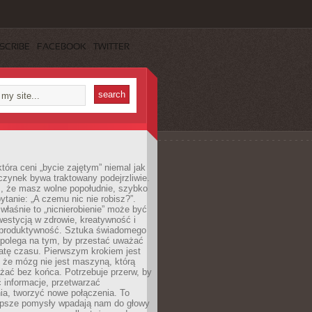
SCRIBE
FACEBOOK
TWITTER
która ceni „bycie zajętym” niemal jak
zynek bywa traktowany podejrzliwie.
z, że masz wolne popołudnie, szybko
pytanie: „A czemu nic nie robisz?”.
łaśnie to „nicnierobienie” może być
westycją w zdrowie, kreatywność i
 produktywność. Sztuka świadomego
polega na tym, by przestać uważać
atę czasu. Pierwszym krokiem jest
 że mózg nie jest maszyną, którą
żać bez końca. Potrzebuje przerw, by
 informacje, przetwarzać
ia, tworzyć nowe połączenia. To
lepsze pomysły wpadają nam do głowy