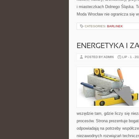
i miasteczkach Dolnego Śląska. To
Moda Wrocław nie ogranicza się w
CATEGORIES:
BARLINEK
ENERGETYKA I Z
POSTED BY ADMIN
LIP - 1 - 2
wszędzie tam, gdzie liczy się ni
procesów. Strona prezentuje bogatą
odpowiadają na potrzeby współcze
niezawodnych rozwiązań technicz