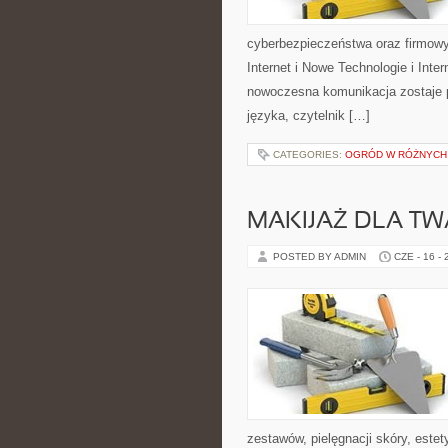
cyberbezpieczeństwa oraz firmowy
Internet i Nowe Technologie i Inte
nowoczesna komunikacja zostaje 
języka, czytelnik […]
CATEGORIES:
OGRÓD W RÓŻNYCH
MAKIJAŻ DLA TW
POSTED BY ADMIN
CZE - 16 -
zestawów, pielęgnacji skóry, este