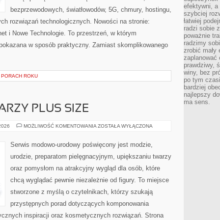
efektywni, a
bezprzewodowych, światłowodów, 5G, chmury, hostingu,
szybciej roz
łatwiej pode
ch rozwiązań technologicznych. Nowości na stronie:
radzi sobie 
rnet i Nowe Technologie. To przestrzeń, w którym
poważnie tra
radzimy sob
pokazana w sposób praktyczny. Zamiast skomplikowanego
zrobić mały 
zaplanować 
prawdziwy, 
winy, bez pr
 PORACH ROKU
po tym czasi
bardziej obe
najlepszy d
ma sens.
ARZY PLUS SIZE
MAKIJAŻ
 2026
MOŻLIWOŚĆ KOMENTOWANIA
ZOSTAŁA WYŁĄCZONA
DLA
TWARZY
PLUS
Serwis modowo-urodowy poświęcony jest modzie,
SIZE
urodzie, preparatom pielęgnacyjnym, upiększaniu twarzy
oraz pomysłom na atrakcyjny wygląd dla osób, które
chcą wyglądać pewnie niezależnie od figury. To miejsce
stworzone z myślą o czytelnikach, którzy szukają
przystępnych porad dotyczących komponowania
tycznych inspiracji oraz kosmetycznych rozwiązań. Strona