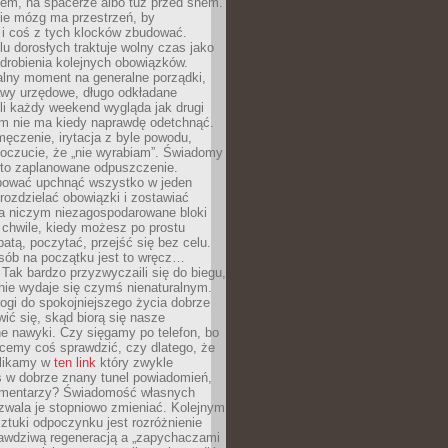
cem, na spacerze albo tuż przed snem.
ie mózg ma przestrzeń, by
 i coś z tych klocków zbudować.
elu dorosłych traktuje wolny czas jako
drobienia kolejnych obowiązków.
alny moment na generalne porządki,
awy urzędowe, długo odkładane
śli każdy weekend wygląda jak drugi
zm nie ma kiedy naprawdę odetchnąć.
ęczenie, irytacja z byle powodu,
poczucie, że „nie wyrabiam”. Świadomy
to zaplanowane odpuszczenie.
bować upchnąć wszystko w jeden
 rozdzielać obowiązki i zostawiać
na niczym niezagospodarowane bloki
 chwile, kiedy możesz po prostu
batą, poczytać, przejść się bez celu.
sób na początku jest to wręcz…
Tak bardzo przyzwyczaili się do biegu,
nie wydaje się czymś nienaturalnym.
ogi do spokojniejszego życia dobrze
wić się, skąd biorą się nasze
e nawyki. Czy sięgamy po telefon, bo
cemy coś sprawdzić, czy dlatego, że
klikamy w
ten link
który zwykle
s w dobrze znany tunel powiadomień,
komentarzy? Świadomość własnych
zwala je stopniowo zmieniać. Kolejnym
tuki odpoczynku jest rozróżnienie
awdziwą regeneracją a „zapychaczami