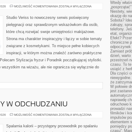
Wtedy właśn
MODA
 2026
MOŻLIWOŚĆ KOMENTOWANIA
ZOSTAŁA WYŁĄCZONA
„posprzątać”
I
Niestety, wi
URODA
okazję do na
Studio Veriss to nowoczesny serwis poświęcony
Sobota? Ide
pielęgnacji oraz sprawdzonym wskazówkom dla osób,
zakupy, spr
telefony. Je
które chcą rozwijać swoje umiejętności makijażowe.
etat, organi
Efekt? Przem
Strona ma charakter inspiracyjny i łączy w sobie tematy
chroniczne 
związane z kosmetykami. To miejsce pełne kobiecych
odpoczynek 
Zamiast pró
inspiracji, w którym można znaleźć zarówno praktyczne
dzień, warto
Polecam Stylizacja fryzur i Poradnik początkującej stylistki.
przestrzeń 
czasu. To te
 wszystkim na wizażu, ale nie ogranicza się wyłącznie do
usiąść z her
Dla części o
niewygodne. 
że zatrzyma
W połowie dr
jest zastano
automatyczn
naprawdę ch
DY W ODCHUDZANIU
odruchowo 
prowadzi na
filmików i 
NOWINKI
 2026
MOŻLIWOŚĆ KOMENTOWANIA
ZOSTAŁA WYŁĄCZONA
impulsów po
I
TRENDY
elementem sz
W
Spalarnia kalorii – przystępny przewodnik po spalaniu
pomiędzy pr
ODCHUDZANIU
czasu”. Mara