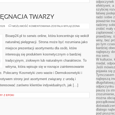
odpoczynek s
efektywni, a
szybciej roz
łatwiej pode
LĘGNACJA TWARZY
radzi sobie 
poważnie tra
radzimy sob
NATURALNA
 2026
MOŻLIWOŚĆ KOMENTOWANIA
ZOSTAŁA WYŁĄCZONA
zrobić mały 
PIELĘGNACJA
TWARZY
zaplanować 
Bioarp24.pl to serwis online, która koncentruje się wokół
prawdziwy, 
winy, bez pr
naturalnej pielęgnacji. Strona może być rozumiana jako
po tym czasi
bardziej obe
miejsce prezentacji asortymentu dla osób, które
najlepszy d
interesują się produktem kosmetycznym o bardziej
ma sens.
W kulturze, 
tradycyjnym, ziołowym lub naturalnym charakterze. To
medal, odpoc
witryna, która wpisuje się w rosnące zainteresowanie
Jeśli mówis
pojawia się 
e. Polecamy Kosmetyki zero waste i Dermokosmetyki i
Tymczasem w
najlepszą in
tywem strony jest asortyment związany z urodą i
długofalową
nteresować zarówno klientów indywidualnych, jak […]
odpoczynku 
pauzę za str
zrozumienie,
RY Z EPOKI
można obcią
porządkować
doświadczen
dlatego naj
pod pryszni