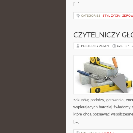
[…]
CATEGORIES:
STYL ŻYCIA I ZDROW
CZYTELNICZY GŁ
POSTED BY ADMIN
CZE - 27 -
zakupów, podróży, gotowania, ener
wspierających bardziej świadomy s
które chcą poznawać współczesne 
[…]
CATEGORIES:
HANDEL