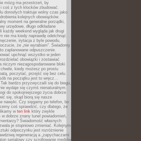
ie mózg ma przestrzeń, by
 i coś z tych klocków zbudować.
elu dorosłych traktuje wolny czas jako
drobienia kolejnych obowiązków.
alny moment na generalne porządki,
awy urzędowe, długo odkładane
śli każdy weekend wygląda jak drugi
zm nie ma kiedy naprawdę odetchnąć.
ęczenie, irytacja z byle powodu,
poczucie, że „nie wyrabiam”. Świadomy
to zaplanowane odpuszczenie.
bować upchnąć wszystko w jeden
 rozdzielać obowiązki i zostawiać
na niczym niezagospodarowane bloki
 chwile, kiedy możesz po prostu
batą, poczytać, przejść się bez celu.
sób na początku jest to wręcz…
Tak bardzo przyzwyczaili się do biegu,
nie wydaje się czymś nienaturalnym.
ogi do spokojniejszego życia dobrze
wić się, skąd biorą się nasze
e nawyki. Czy sięgamy po telefon, bo
cemy coś sprawdzić, czy dlatego, że
klikamy w
ten link
który zwykle
s w dobrze znany tunel powiadomień,
komentarzy? Świadomość własnych
zwala je stopniowo zmieniać. Kolejnym
tuki odpoczynku jest rozróżnienie
awdziwą regeneracją a „zapychaczami
ton serialowy czy scrollowanie mediów