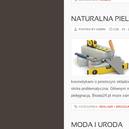
NATURALNA PIE
POSTED BY ADMIN
CZE - 20 -
kosmetykami o prostszym składzi
skóra problematyczna. Głównym mo
pielęgnacją. Bioarp24.pl może zai
CATEGORIES:
REKLAMY I BROSZU
MODA I URODA