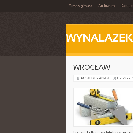
Archiwum
Katego
Strona główna
WYNALAZEK
WROCŁAW
POSTED BY ADMIN
LIP - 2 - 2
historii, kultury, architektury, pr