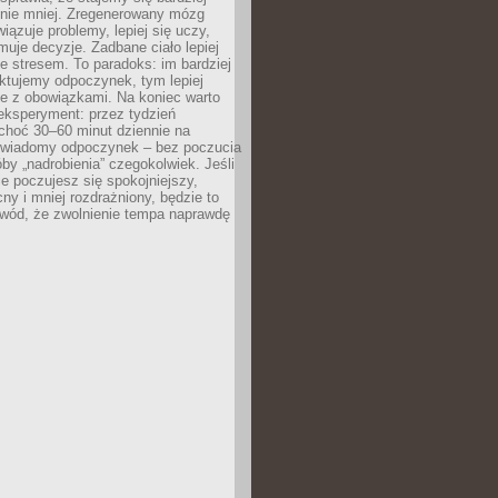
 nie mniej. Zregenerowany mózg
wiązuje problemy, lepiej się uczy,
jmuje decyzje. Zadbane ciało lepiej
ze stresem. To paradoks: im bardziej
ktujemy odpoczynek, tym lepiej
ie z obowiązkami. Na koniec warto
eksperyment: przez tydzień
choć 30–60 minut dziennie na
świadomy odpoczynek – bez poczucia
óby „nadrobienia” czegokolwiek. Jeśli
e poczujesz się spokojniejszy,
cny i mniej rozdrażniony, będzie to
owód, że zwolnienie tempa naprawdę