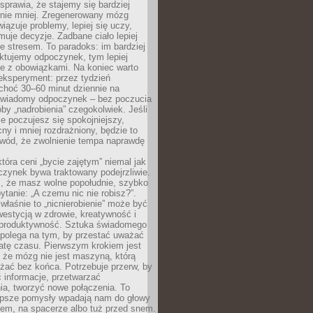
prawia, że stajemy się bardziej
 nie mniej. Zregenerowany mózg
wiązuje problemy, lepiej się uczy,
jmuje decyzje. Zadbane ciało lepiej
ze stresem. To paradoks: im bardziej
ktujemy odpoczynek, tym lepiej
ie z obowiązkami. Na koniec warto
eksperyment: przez tydzień
choć 30–60 minut dziennie na
świadomy odpoczynek – bez poczucia
óby „nadrobienia” czegokolwiek. Jeśli
e poczujesz się spokojniejszy,
cny i mniej rozdrażniony, będzie to
owód, że zwolnienie tempa naprawdę
która ceni „bycie zajętym” niemal jak
zynek bywa traktowany podejrzliwie.
z, że masz wolne popołudnie, szybko
pytanie: „A czemu nic nie robisz?”.
łaśnie to „nicnierobienie” może być
westycją w zdrowie, kreatywność i
 produktywność. Sztuka świadomego
polega na tym, by przestać uważać
atę czasu. Pierwszym krokiem jest
 że mózg nie jest maszyną, którą
żać bez końca. Potrzebuje przerw, by
 informacje, przetwarzać
ia, tworzyć nowe połączenia. To
lepsze pomysły wpadają nam do głowy
cem, na spacerze albo tuż przed snem.