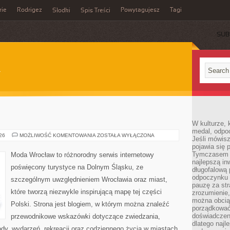
rie
Rodrigez
Powytagujesz
Tagi
Słodki
Spis Treści
SUB
W kulturze, 
medal, odpoc
WROCŁAW
026
MOŻLIWOŚĆ KOMENTOWANIA
ZOSTAŁA WYŁĄCZONA
Jeśli mówis
pojawia się 
Tymczasem w
Moda Wrocław to różnorodny serwis internetowy
najlepszą in
poświęcony turystyce na Dolnym Śląsku, ze
długofalową
odpoczynku 
szczególnym uwzględnieniem Wrocławia oraz miast,
pauzę za str
które tworzą niezwykle inspirującą mapę tej części
zrozumienie,
można obcią
Polski. Strona jest blogiem, w którym można znaleźć
porządkować
doświadczen
przewodnikowe wskazówki dotyczące zwiedzania,
dlatego naj
zyrody, wydarzeń, rekreacji oraz codziennego życia w miastach