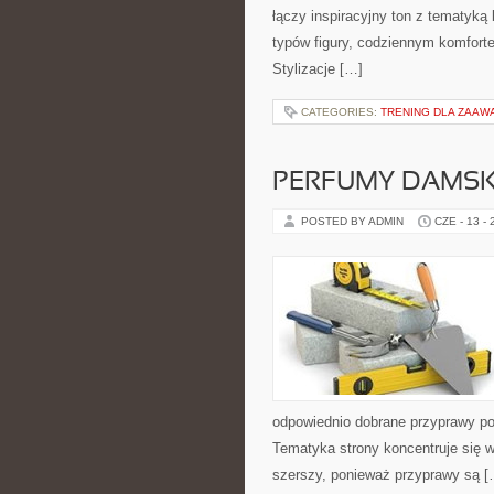
łączy inspiracyjny ton z tematyką 
typów figury, codziennym komfort
Stylizacje […]
CATEGORIES:
TRENING DLA ZAA
PERFUMY DAMSK
POSTED BY ADMIN
CZE - 13 -
odpowiednio dobrane przyprawy pot
Tematyka strony koncentruje się wo
szerszy, ponieważ przyprawy są [