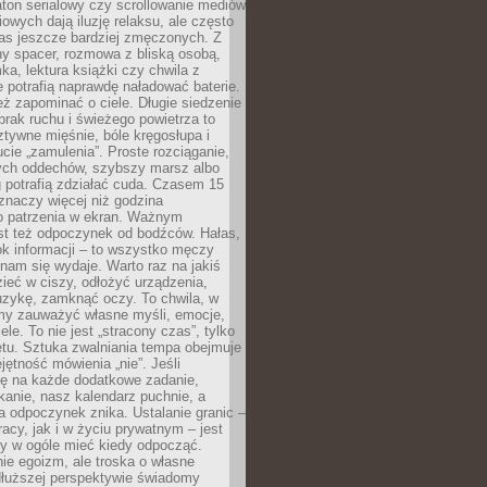
ton serialowy czy scrollowanie mediów
owych dają iluzję relaksu, ale często
nas jeszcze bardziej zmęczonych. Z
ny spacer, rozmowa z bliską osobą,
ka, lektura książki czy chwila z
 potrafią naprawdę naładować baterie.
ż zapominać o ciele. Długie siedzenie
 brak ruchu i świeżego powietrza to
ztywne mięśnie, bóle kręgosłupa i
cie „zamulenia”. Proste rozciąganie,
zych oddechów, szybszy marsz albo
ng potrafią zdziałać cuda. Czasem 15
znaczy więcej niż godzina
 patrzenia w ekran. Ważnym
st też odpoczynek od bodźców. Hałas,
łok informacji – to wszystko męczy
ż nam się wydaje. Warto raz na jakiś
ieć w ciszy, odłożyć urządzenia,
zykę, zamknąć oczy. To chwila, w
my zauważyć własne myśli, emocje,
ele. To nie jest „stracony czas”, tylko
tu. Sztuka zwalniania tempa obejmuje
jętność mówienia „nie”. Jeśli
ę na każde dodatkowe zadanie,
tkanie, nasz kalendarz puchnie, a
a odpoczynek znika. Ustalanie granic –
acy, jak i w życiu prywatnym – jest
by w ogóle mieć kiedy odpocząć.
ie egoizm, ale troska o własne
dłuższej perspektywie świadomy