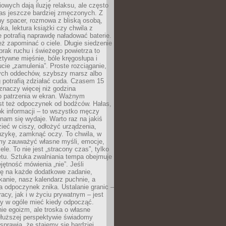
owych dają iluzję relaksu, ale często
nas jeszcze bardziej zmęczonych. Z
ny spacer, rozmowa z bliską osobą,
ka, lektura książki czy chwila z
 potrafią naprawdę naładować baterie.
ż zapominać o ciele. Długie siedzenie
 brak ruchu i świeżego powietrza to
ztywne mięśnie, bóle kręgosłupa i
cie „zamulenia”. Proste rozciąganie,
zych oddechów, szybszy marsz albo
ng potrafią zdziałać cuda. Czasem 15
znaczy więcej niż godzina
 patrzenia w ekran. Ważnym
st też odpoczynek od bodźców. Hałas,
łok informacji – to wszystko męczy
ż nam się wydaje. Warto raz na jakiś
ieć w ciszy, odłożyć urządzenia,
zykę, zamknąć oczy. To chwila, w
my zauważyć własne myśli, emocje,
ele. To nie jest „stracony czas”, tylko
tu. Sztuka zwalniania tempa obejmuje
jętność mówienia „nie”. Jeśli
ę na każde dodatkowe zadanie,
tkanie, nasz kalendarz puchnie, a
a odpoczynek znika. Ustalanie granic –
acy, jak i w życiu prywatnym – jest
by w ogóle mieć kiedy odpocząć.
ie egoizm, ale troska o własne
dłuższej perspektywie świadomy
prawia, że stajemy się bardziej