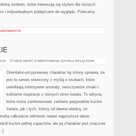
bliską osobom, które interesują się stylem dla różnych
em i indywidualnym podejściem do wyglądu. Polecamy
WANSOWANYCH
IE
PERFUMY
 2026
MOŻLIWOŚĆ KOMENTOWANIA
ZOSTAŁA WYŁĄCZONA
DAMSKIE
Orientalno-przyprawowy charakter tej strony sprawia, że
jest to serwis stworzony z myślą o osobach, które
uwielbiają intensywne aromaty, nieoczywiste smaki i
kulinarne inspiracje z różnych stron świata. To witryna,
która może zainteresować zarówno pasjonatów kuchni
świata, jak i tych, którzy od dawna wiedzą, że
rafią całkowicie odmienić nawet najprostsze danie.
kół kuchni pełnej zapachów, ale jej charakter jest znacznie
…]