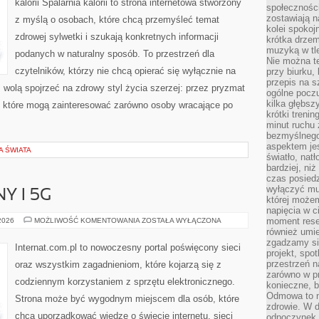
kalorii Spalarnia kalorii to strona internetowa stworzony
społeczności
zostawiają 
z myślą o osobach, które chcą przemyśleć temat
kolei spokoj
zdrowej sylwetki i szukają konkretnych informacji
krótka drzem
muzyką w tle
podanych w naturalny sposób. To przestrzeń dla
Nie można te
czytelników, którzy nie chcą opierać się wyłącznie na
przy biurku,
przepis na s
z wolą spojrzeć na zdrowy styl życia szerzej: przez pryzmat
ogólne poczu
kilka głębs
, które mogą zainteresować zarówno osoby wracające po
krótki treni
minut ruchu 
bezmyślnego
aspektem je
A ŚWIATA
światło, nat
bardziej, ni
czas posiedz
wyłączyć mu
Y I 5G
której może
napięcia w ci
INTERNET
moment rese
 2026
MOŻLIWOŚĆ KOMENTOWANIA
ZOSTAŁA WYŁĄCZONA
MOBILNY
również umie
I
zgadzamy si
5G
Internat.com.pl to nowoczesny portal poświęcony sieci
projekt, spo
przestrzeń n
oraz wszystkim zagadnieniom, które kojarzą się z
zarówno w pr
codziennym korzystaniem z sprzętu elektronicznego.
konieczne, 
Odmowa to n
Strona może być wygodnym miejscem dla osób, które
zdrowie. W 
chcą uporządkować wiedzę o świecie internetu, sieci
odpoczynek s