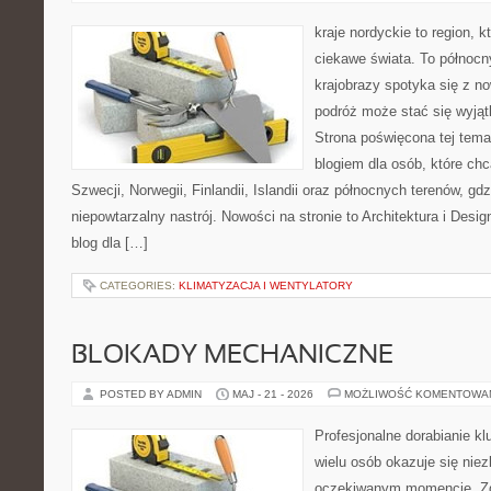
kraje nordyckie to region, k
ciekawe świata. To północn
krajobrazy spotyka się z n
podróż może stać się wyj
Strona poświęcona tej tema
blogiem dla osób, które chc
Szwecji, Norwegii, Finlandii, Islandii oraz północnych terenów, gd
niepowtarzalny nastrój. Nowości na stronie to Architektura i Design
blog dla […]
CATEGORIES:
KLIMATYZACJA I WENTYLATORY
BLOKADY MECHANICZNE
POSTED BY ADMIN
MAJ - 21 - 2026
MOŻLIWOŚĆ KOMENTOWA
Profesjonalne dorabianie klu
wielu osób okazuje się nie
oczekiwanym momencie. Zg