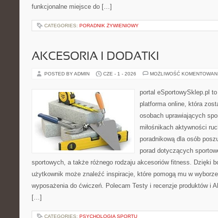
funkcjonalne miejsce do […]
CATEGORIES:
PORADNIK ŻYWIENIOWY
AKCESORIA I DODATKI
POSTED BY ADMIN
CZE - 1 - 2026
MOŻLIWOŚĆ KOMENTOWAN
portal eSportowySklep.pl to
platforma online, która zos
osobach uprawiających spor
miłośnikach aktywności ruch
poradnikową dla osób posz
porad dotyczących sportowe
sportowych, a także różnego rodzaju akcesoriów fitness. Dzięki b
użytkownik może znaleźć inspiracje, które pomogą mu w wyborz
wyposażenia do ćwiczeń. Polecam Testy i recenzje produktów i Akc
[…]
CATEGORIES:
PSYCHOLOGIA SPORTU