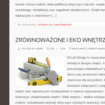
stronie można znaleźć wiele publikacji dotyczące ćwiczeń, nawy
mentalnego, rehabilitacji oraz zagadnień akademickich. Dzięki te
edukacyjne z codziennym […]
CATEGORIES:
PORADY DLA TAKSÓWKARZY
ZRÓWNOWAŻONE I EKO WNĘTR
POSTED BY ADMIN
CZE - 1 - 2026
MOŻLIWOŚĆ KOMENTOWAN
M-Loft Design to nowoczes
tematyce designu wnętrz, kt
poszukujące niebanalnych 
domu oraz przestrzeni indus
stworzone dla wszystkich, k
tematami związanymi z pro
wnętrz oraz najnowszymi rozwiązaniami w świecie wyposażenia i 
Aranżacja i projektowanie wnętrz i Małe wnętrza – wielkie rozwią
znaleźć rozbudowane artykuły dotyczące stylowych aranżacji, kt