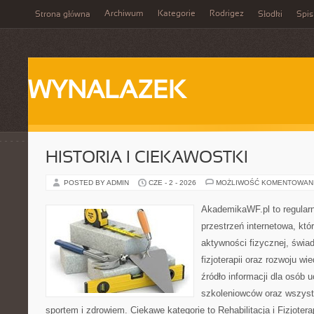
Archiwum
Kategorie
Rodrigez
Strona główna
Słodki
Spis
WYNALAZEK
HISTORIA I CIEKAWOSTKI
POSTED BY ADMIN
CZE - 2 - 2026
MOŻLIWOŚĆ KOMENTOWAN
AkademikaWF.pl to regular
przestrzeń internetowa, któ
aktywności fizycznej, świa
fizjoterapii oraz rozwoju w
źródło informacji dla osób 
szkoleniowców oraz wszyst
sportem i zdrowiem. Ciekawe kategorie to Rehabilitacja i Fizjoterap