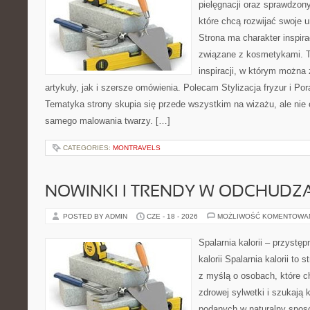
pielęgnacji oraz sprawdzo
które chcą rozwijać swoje 
Strona ma charakter inspira
związane z kosmetykami. T
inspiracji, w którym można
artykuły, jak i szersze omówienia. Polecam Stylizacja fryzur i Pora
Tematyka strony skupia się przede wszystkim na wizażu, ale nie 
samego malowania twarzy. […]
CATEGORIES:
MONTRAVELS
NOWINKI I TRENDY W ODCHUDZ
POSTED BY ADMIN
CZE - 18 - 2026
MOŻLIWOŚĆ KOMENTOWA
Spalarnia kalorii – przystę
kalorii Spalarnia kalorii to
z myślą o osobach, które 
zdrowej sylwetki i szukają 
podanych w naturalny sposó