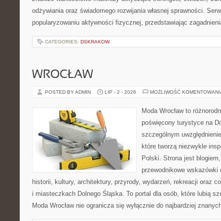
odżywiania oraz świadomego rozwijania własnej sprawności. Serwi
popularyzowaniu aktywności fizycznej, przedstawiając zagadnien
CATEGORIES:
DSKRAKOW
WROCŁAW
POSTED BY ADMIN
LIP - 2 - 2026
MOŻLIWOŚĆ KOMENTOWAN
Moda Wrocław to różnorodn
poświęcony turystyce na D
szczególnym uwzględnienie
które tworzą niezwykle insp
Polski. Strona jest blogie
przewodnikowe wskazówki 
historii, kultury, architektury, przyrody, wydarzeń, rekreacji oraz
i miasteczkach Dolnego Śląska. To portal dla osób, które lubią s
Moda Wrocław nie ogranicza się wyłącznie do najbardziej znanyc