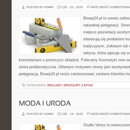
POSTED BY ADMIN
CZE - 20 - 2026
MOŻLIWOŚĆ KOMENTOWA
Bioarp24.pl to serwis online
naturalnej pielęgnacji. Str
miejsce prezentacji asortym
interesują się produktem k
tradycyjnym, ziołowym lub 
witryna, która wpisuje się 
kosmetykami o prostszym składzie. Polecamy Kosmetyki zero wa
skóra problematyczna. Głównym motywem strony jest asortyment 
pielęgnacją. Bioarp24.pl może zainteresować zarówno klientów in
CATEGORIES:
REKLAMY I BROSZURY Z EPOKI
MODA I URODA
POSTED BY ADMIN
CZE - 19 - 2026
MOŻLIWOŚĆ KOMENTOWA
Studio Veriss to nowoczes