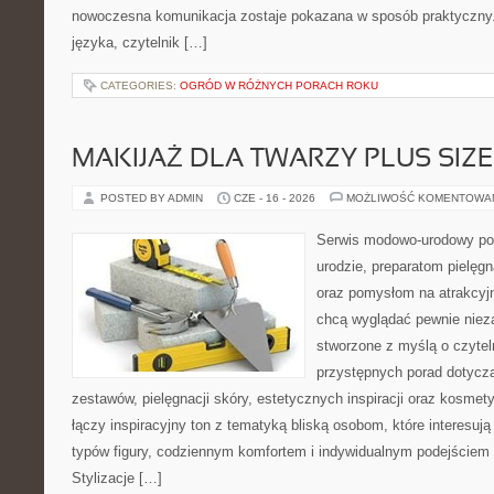
nowoczesna komunikacja zostaje pokazana w sposób praktyczny
języka, czytelnik […]
CATEGORIES:
OGRÓD W RÓŻNYCH PORACH ROKU
MAKIJAŻ DLA TWARZY PLUS SIZE
POSTED BY ADMIN
CZE - 16 - 2026
MOŻLIWOŚĆ KOMENTOWA
Serwis modowo-urodowy po
urodzie, preparatom pielęg
oraz pomysłom na atrakcyjn
chcą wyglądać pewnie nieza
stworzone z myślą o czytel
przystępnych porad dotyc
zestawów, pielęgnacji skóry, estetycznych inspiracji oraz kosme
łączy inspiracyjny ton z tematyką bliską osobom, które interesują
typów figury, codziennym komfortem i indywidualnym podejściem
Stylizacje […]