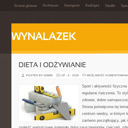
Archiwum
Kategorie
Rodrigez
Strona główna
Słodki
Spis
WYNALAZEK
DIETA I ODŻYWIANIE
POSTED BY ADMIN
LIP - 4 - 2026
MOŻLIWOŚĆ KOMENTOWAN
Sport i aktywność fizyczna 
regularne ćwiczenia. To sty
zdrowie, dobre samopoczuci
Strona poświęcona tej tem
centrum wiedzy, w którym k
zarówno początkujący, jak
znaleźć wartościowe materiały dotyczące treningów, ćwiczeń, zdr