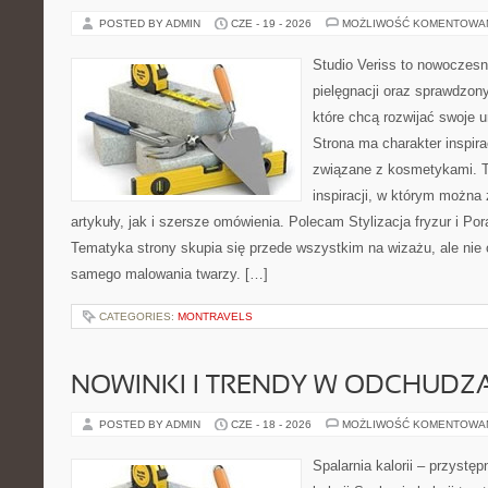
POSTED BY ADMIN
CZE - 19 - 2026
MOŻLIWOŚĆ KOMENTOWA
Studio Veriss to nowoczes
pielęgnacji oraz sprawdzo
które chcą rozwijać swoje 
Strona ma charakter inspira
związane z kosmetykami. T
inspiracji, w którym można
artykuły, jak i szersze omówienia. Polecam Stylizacja fryzur i Pora
Tematyka strony skupia się przede wszystkim na wizażu, ale nie 
samego malowania twarzy. […]
CATEGORIES:
MONTRAVELS
NOWINKI I TRENDY W ODCHUDZ
POSTED BY ADMIN
CZE - 18 - 2026
MOŻLIWOŚĆ KOMENTOWA
Spalarnia kalorii – przystę