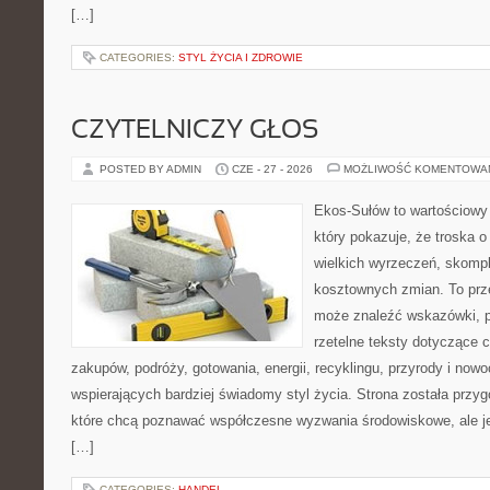
[…]
CATEGORIES:
STYL ŻYCIA I ZDROWIE
CZYTELNICZY GŁOS
POSTED BY ADMIN
CZE - 27 - 2026
MOŻLIWOŚĆ KOMENTOWA
Ekos-Sułów to wartościowy 
który pokazuje, że troska 
wielkich wyrzeczeń, skompl
kosztownych zmian. To prze
może znaleźć wskazówki, p
rzetelne teksty dotyczące
zakupów, podróży, gotowania, energii, recyklingu, przyrody i no
wspierających bardziej świadomy styl życia. Strona została przy
które chcą poznawać współczesne wyzwania środowiskowe, ale je
[…]
CATEGORIES:
HANDEL