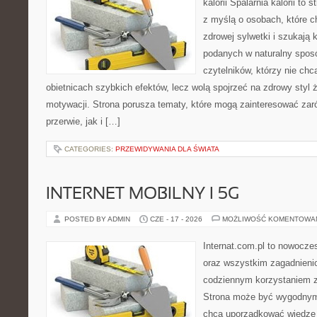
kalorii Spalarnia kalorii to
z myślą o osobach, które 
zdrowej sylwetki i szukają 
podanych w naturalny sposó
czytelników, którzy nie chc
obietnicach szybkich efektów, lecz wolą spojrzeć na zdrowy styl 
motywacji. Strona porusza tematy, które mogą zainteresować za
przerwie, jak i […]
CATEGORIES:
PRZEWIDYWANIA DLA ŚWIATA
INTERNET MOBILNY I 5G
POSTED BY ADMIN
CZE - 17 - 2026
MOŻLIWOŚĆ KOMENTOWA
Internat.com.pl to nowocze
oraz wszystkim zagadnienio
codziennym korzystaniem z 
Strona może być wygodnym 
chcą uporządkować wiedzę o