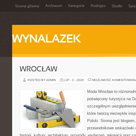
Archiwum
Kategorie
Rodrigez
Strona główna
Słodki
Spis
WYNALAZEK
WROCŁAW
POSTED BY ADMIN
LIP - 2 - 2026
MOŻLIWOŚĆ KOMENTOWAN
Moda Wrocław to różnorodn
poświęcony turystyce na D
szczególnym uwzględnienie
które tworzą niezwykle insp
Polski. Strona jest blogie
przewodnikowe wskazówki 
historii, kultury, architektury, przyrody, wydarzeń, rekreacji oraz