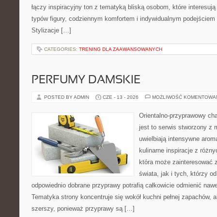
łączy inspiracyjny ton z tematyką bliską osobom, które interesują
typów figury, codziennym komfortem i indywidualnym podejściem
Stylizacje […]
CATEGORIES:
TRENING DLA ZAAWANSOWANYCH
PERFUMY DAMSKIE
POSTED BY ADMIN
CZE - 13 - 2026
MOŻLIWOŚĆ KOMENTOWA
Orientalno-przyprawowy char
jest to serwis stworzony z 
uwielbiają intensywne aroma
kulinarne inspiracje z różny
która może zainteresować 
świata, jak i tych, którzy 
odpowiednio dobrane przyprawy potrafią całkowicie odmienić nawe
Tematyka strony koncentruje się wokół kuchni pełnej zapachów, al
szerszy, ponieważ przyprawy są […]