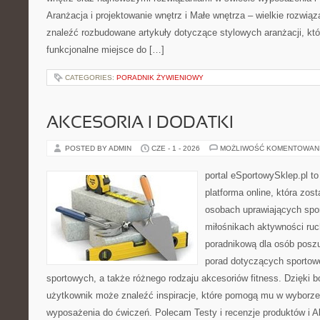
Aranżacja i projektowanie wnętrz i Małe wnętrza – wielkie rozwią
znaleźć rozbudowane artykuły dotyczące stylowych aranżacji, kt
funkcjonalne miejsce do […]
CATEGORIES:
PORADNIK ŻYWIENIOWY
AKCESORIA I DODATKI
POSTED BY ADMIN
CZE - 1 - 2026
MOŻLIWOŚĆ KOMENTOWAN
portal eSportowySklep.pl to
platforma online, która zos
osobach uprawiających spor
miłośnikach aktywności ruch
poradnikową dla osób posz
porad dotyczących sportowe
sportowych, a także różnego rodzaju akcesoriów fitness. Dzięki b
użytkownik może znaleźć inspiracje, które pomogą mu w wyborz
wyposażenia do ćwiczeń. Polecam Testy i recenzje produktów i Akc