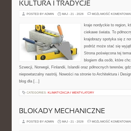
KULTURA I TRADYCJE
POSTED BY ADMIN
MAJ - 21 - 2026
MOŻLIWOŚĆ KOMENTOWA
kraje nordyckie to region, k
ciekawe świata. To północn
krajobrazy spotyka się z n
podróż może stać się wyj
Strona poświęcona tej tema
blogiem dla osób, które chc
Szwecji, Norwegii, Finlandii, Islandii oraz północnych terenów, gd
niepowtarzalny nastrój. Nowości na stronie to Architektura i Design
blog dla […]
CATEGORIES:
KLIMATYZACJA I WENTYLATORY
BLOKADY MECHANICZNE
POSTED BY ADMIN
MAJ - 21 - 2026
MOŻLIWOŚĆ KOMENTOWA