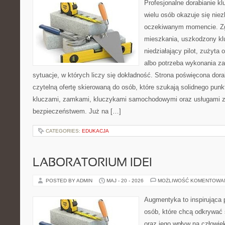
Profesjonalne dorabianie klu
wielu osób okazuje się nie
oczekiwanym momencie. Zg
mieszkania, uszkodzony k
niedziałający pilot, zużyt
albo potrzeba wykonania z
sytuacje, w których liczy się dokładność. Strona poświęcona dora
czytelną ofertę skierowaną do osób, które szukają solidnego pun
kluczami, zamkami, kluczykami samochodowymi oraz usługami 
bezpieczeństwem. Już na […]
CATEGORIES:
EDUKACJA
LABORATORIUM IDEI
POSTED BY ADMIN
MAJ - 20 - 2026
MOŻLIWOŚĆ KOMENTOWA
Augmentyka to inspirująca p
osób, które chcą odkrywać 
oraz jego wpływ na człowie