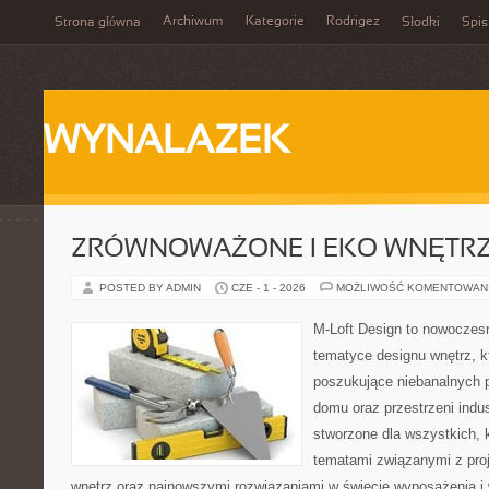
Archiwum
Kategorie
Rodrigez
Strona główna
Słodki
Spis
WYNALAZEK
ZRÓWNOWAŻONE I EKO WNĘTR
POSTED BY ADMIN
CZE - 1 - 2026
MOŻLIWOŚĆ KOMENTOWAN
M-Loft Design to nowoczes
tematyce designu wnętrz, kt
poszukujące niebanalnych 
domu oraz przestrzeni indus
stworzone dla wszystkich, k
tematami związanymi z pro
wnętrz oraz najnowszymi rozwiązaniami w świecie wyposażenia i 