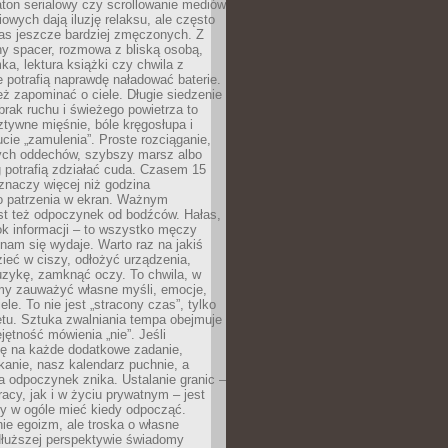
ton serialowy czy scrollowanie mediów
owych dają iluzję relaksu, ale często
nas jeszcze bardziej zmęczonych. Z
ny spacer, rozmowa z bliską osobą,
ka, lektura książki czy chwila z
 potrafią naprawdę naładować baterie.
ż zapominać o ciele. Długie siedzenie
 brak ruchu i świeżego powietrza to
ztywne mięśnie, bóle kręgosłupa i
cie „zamulenia”. Proste rozciąganie,
zych oddechów, szybszy marsz albo
ng potrafią zdziałać cuda. Czasem 15
znaczy więcej niż godzina
 patrzenia w ekran. Ważnym
st też odpoczynek od bodźców. Hałas,
łok informacji – to wszystko męczy
ż nam się wydaje. Warto raz na jakiś
ieć w ciszy, odłożyć urządzenia,
zykę, zamknąć oczy. To chwila, w
my zauważyć własne myśli, emocje,
ele. To nie jest „stracony czas”, tylko
tu. Sztuka zwalniania tempa obejmuje
jętność mówienia „nie”. Jeśli
ę na każde dodatkowe zadanie,
tkanie, nasz kalendarz puchnie, a
a odpoczynek znika. Ustalanie granic –
acy, jak i w życiu prywatnym – jest
by w ogóle mieć kiedy odpocząć.
ie egoizm, ale troska o własne
dłuższej perspektywie świadomy