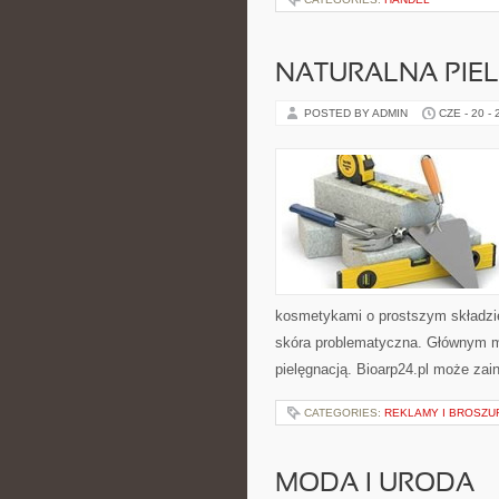
NATURALNA PIE
POSTED BY ADMIN
CZE - 20 -
kosmetykami o prostszym składzi
skóra problematyczna. Głównym mo
pielęgnacją. Bioarp24.pl może zai
CATEGORIES:
REKLAMY I BROSZU
MODA I URODA