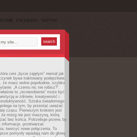
SCRIBE
FACEBOOK
TWITTER
która ceni „bycie zajętym” niemal jak
zynek bywa traktowany podejrzliwie.
z, że masz wolne popołudnie, szybko
pytanie: „A czemu nic nie robisz?”.
łaśnie to „nicnierobienie” może być
westycją w zdrowie, kreatywność i
 produktywność. Sztuka świadomego
polega na tym, by przestać uważać
atę czasu. Pierwszym krokiem jest
 że mózg nie jest maszyną, którą
żać bez końca. Potrzebuje przerw, by
 informacje, przetwarzać
ia, tworzyć nowe połączenia. To
lepsze pomysły wpadają nam do głowy