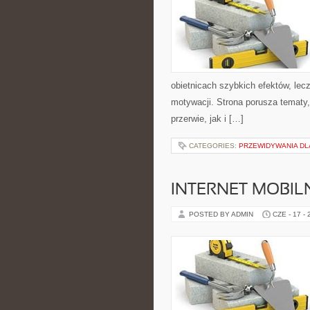
obietnicach szybkich efektów, lec
motywacji. Strona porusza tematy
przerwie, jak i […]
CATEGORIES:
PRZEWIDYWANIA DL
INTERNET MOBILN
POSTED BY ADMIN
CZE - 17 -