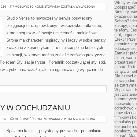
Wtedy właśn
MODA
 2026
MOŻLIWOŚĆ KOMENTOWANIA
ZOSTAŁA WYŁĄCZONA
„posprzątać”
I
Niestety, wi
URODA
okazję do na
Studio Veriss to nowoczesny serwis poświęcony
Sobota? Ide
pielęgnacji oraz sprawdzonym wskazówkom dla osób,
zakupy, spr
telefony. Je
które chcą rozwijać swoje umiejętności makijażowe.
etat, organi
Efekt? Przem
Strona ma charakter inspiracyjny i łączy w sobie tematy
chroniczne 
związane z kosmetykami. To miejsce pełne kobiecych
odpoczynek 
Zamiast pró
inspiracji, w którym można znaleźć zarówno praktyczne
dzień, warto
Polecam Stylizacja fryzur i Poradnik początkującej stylistki.
przestrzeń 
czasu. To te
 wszystkim na wizażu, ale nie ogranicza się wyłącznie do
usiąść z her
Dla części o
niewygodne. 
że zatrzyma
W połowie dr
jest zastano
automatyczn
naprawdę ch
DY W ODCHUDZANIU
odruchowo 
prowadzi na
filmików i 
NOWINKI
 2026
MOŻLIWOŚĆ KOMENTOWANIA
ZOSTAŁA WYŁĄCZONA
impulsów po
I
TRENDY
elementem sz
W
Spalarnia kalorii – przystępny przewodnik po spalaniu
pomiędzy pr
ODCHUDZANIU
czasu”. Mara