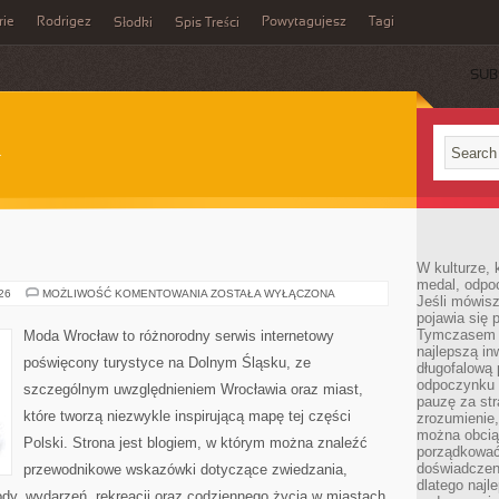
rie
Rodrigez
Powytagujesz
Tagi
Słodki
Spis Treści
SUB
W kulturze, 
medal, odpoc
WROCŁAW
026
MOŻLIWOŚĆ KOMENTOWANIA
ZOSTAŁA WYŁĄCZONA
Jeśli mówis
pojawia się 
Tymczasem w
Moda Wrocław to różnorodny serwis internetowy
najlepszą in
poświęcony turystyce na Dolnym Śląsku, ze
długofalową
odpoczynku 
szczególnym uwzględnieniem Wrocławia oraz miast,
pauzę za str
które tworzą niezwykle inspirującą mapę tej części
zrozumienie,
można obcią
Polski. Strona jest blogiem, w którym można znaleźć
porządkować
doświadczen
przewodnikowe wskazówki dotyczące zwiedzania,
dlatego naj
zyrody, wydarzeń, rekreacji oraz codziennego życia w miastach