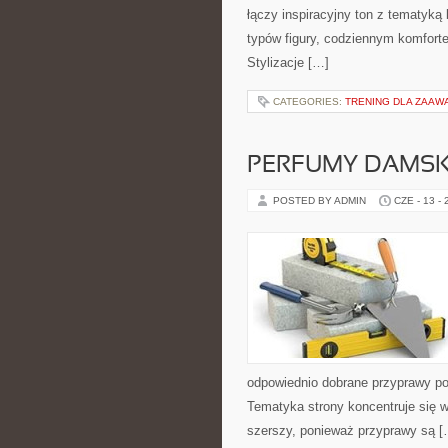
łączy inspiracyjny ton z tematyką 
typów figury, codziennym komfort
Stylizacje […]
CATEGORIES:
TRENING DLA ZAA
PERFUMY DAMSK
POSTED BY ADMIN
CZE - 13 -
odpowiednio dobrane przyprawy pot
Tematyka strony koncentruje się wo
szerszy, ponieważ przyprawy są [