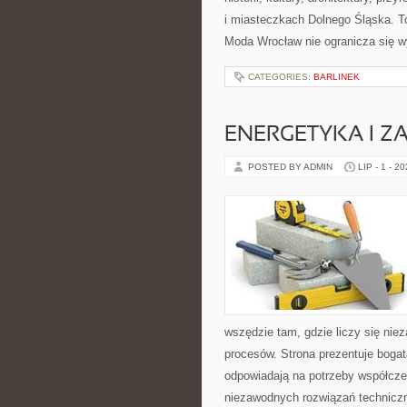
i miasteczkach Dolnego Śląska. To
Moda Wrocław nie ogranicza się w
CATEGORIES:
BARLINEK
ENERGETYKA I Z
POSTED BY ADMIN
LIP - 1 - 2
wszędzie tam, gdzie liczy się ni
procesów. Strona prezentuje bogatą
odpowiadają na potrzeby współcze
niezawodnych rozwiązań technicz