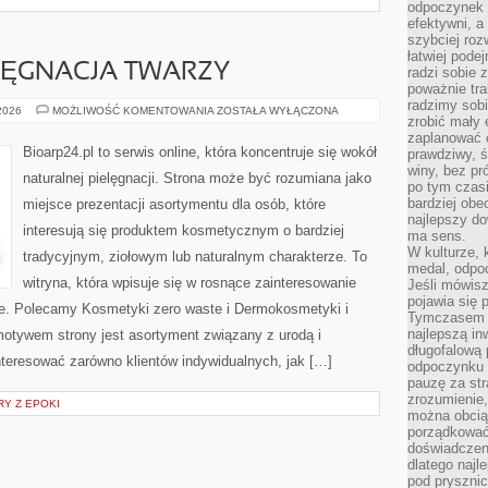
odpoczynek s
efektywni, a
szybciej roz
łatwiej pode
LĘGNACJA TWARZY
radzi sobie 
poważnie tra
radzimy sob
NATURALNA
 2026
MOŻLIWOŚĆ KOMENTOWANIA
ZOSTAŁA WYŁĄCZONA
zrobić mały 
PIELĘGNACJA
TWARZY
zaplanować 
Bioarp24.pl to serwis online, która koncentruje się wokół
prawdziwy, 
winy, bez pr
naturalnej pielęgnacji. Strona może być rozumiana jako
po tym czasi
bardziej obe
miejsce prezentacji asortymentu dla osób, które
najlepszy d
interesują się produktem kosmetycznym o bardziej
ma sens.
W kulturze, 
tradycyjnym, ziołowym lub naturalnym charakterze. To
medal, odpoc
witryna, która wpisuje się w rosnące zainteresowanie
Jeśli mówis
pojawia się 
e. Polecamy Kosmetyki zero waste i Dermokosmetyki i
Tymczasem w
najlepszą in
tywem strony jest asortyment związany z urodą i
długofalową
nteresować zarówno klientów indywidualnych, jak […]
odpoczynku 
pauzę za str
zrozumienie,
RY Z EPOKI
można obcią
porządkować
doświadczen
dlatego naj
pod pryszni