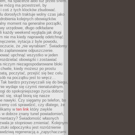
cem, na spacerze albo tuż przed snem.
ie mózg ma przestrzeń, by
 i coś z tych klocków zbudować.
elu dorosłych traktuje wolny czas jako
drobienia kolejnych obowiązków.
alny moment na generalne porządki,
awy urzędowe, długo odkładane
śli każdy weekend wygląda jak drugi
zm nie ma kiedy naprawdę odetchnąć.
ęczenie, irytacja z byle powodu,
poczucie, że „nie wyrabiam”. Świadomy
to zaplanowane odpuszczenie.
bować upchnąć wszystko w jeden
 rozdzielać obowiązki i zostawiać
na niczym niezagospodarowane bloki
 chwile, kiedy możesz po prostu
batą, poczytać, przejść się bez celu.
sób na początku jest to wręcz…
Tak bardzo przyzwyczaili się do biegu,
nie wydaje się czymś nienaturalnym.
ogi do spokojniejszego życia dobrze
wić się, skąd biorą się nasze
e nawyki. Czy sięgamy po telefon, bo
cemy coś sprawdzić, czy dlatego, że
klikamy w
ten link
który zwykle
s w dobrze znany tunel powiadomień,
komentarzy? Świadomość własnych
zwala je stopniowo zmieniać. Kolejnym
tuki odpoczynku jest rozróżnienie
awdziwą regeneracją a „zapychaczami