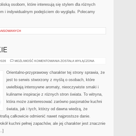
bliską osobom, które interesują się stylem dla różnych
em i indywidualnym podejściem do wyglądu. Polecamy
WANSOWANYCH
IE
PERFUMY
 2026
MOŻLIWOŚĆ KOMENTOWANIA
ZOSTAŁA WYŁĄCZONA
DAMSKIE
Orientalno-przyprawowy charakter tej strony sprawia, że
jest to serwis stworzony z myślą o osobach, które
uwielbiają intensywne aromaty, nieoczywiste smaki i
kulinarne inspiracje z różnych stron świata. To witryna,
która może zainteresować zarówno pasjonatów kuchni
świata, jak i tych, którzy od dawna wiedzą, że
rafią całkowicie odmienić nawet najprostsze danie.
kół kuchni pełnej zapachów, ale jej charakter jest znacznie
…]