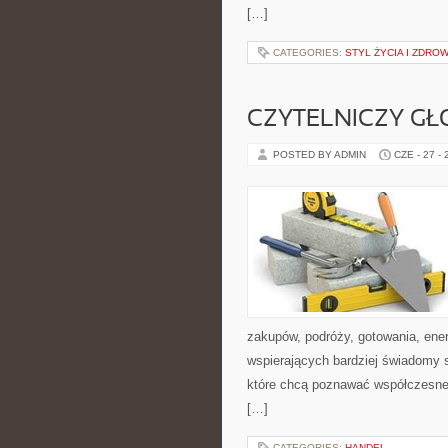
[…]
CATEGORIES:
STYL ŻYCIA I ZDROW
CZYTELNICZY GŁ
POSTED BY ADMIN
CZE - 27 -
zakupów, podróży, gotowania, ener
wspierających bardziej świadomy s
które chcą poznawać współczesne 
[…]
CATEGORIES:
HANDEL