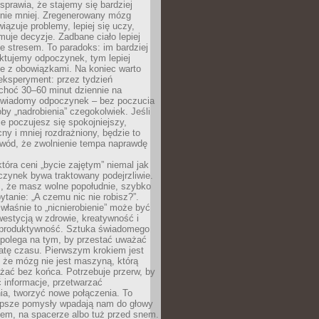
prawia, że stajemy się bardziej
 nie mniej. Zregenerowany mózg
wiązuje problemy, lepiej się uczy,
jmuje decyzje. Zadbane ciało lepiej
ze stresem. To paradoks: im bardziej
ktujemy odpoczynek, tym lepiej
ie z obowiązkami. Na koniec warto
eksperyment: przez tydzień
choć 30–60 minut dziennie na
świadomy odpoczynek – bez poczucia
óby „nadrobienia” czegokolwiek. Jeśli
e poczujesz się spokojniejszy,
cny i mniej rozdrażniony, będzie to
owód, że zwolnienie tempa naprawdę
która ceni „bycie zajętym” niemal jak
zynek bywa traktowany podejrzliwie.
z, że masz wolne popołudnie, szybko
pytanie: „A czemu nic nie robisz?”.
łaśnie to „nicnierobienie” może być
westycją w zdrowie, kreatywność i
 produktywność. Sztuka świadomego
polega na tym, by przestać uważać
atę czasu. Pierwszym krokiem jest
 że mózg nie jest maszyną, którą
żać bez końca. Potrzebuje przerw, by
 informacje, przetwarzać
ia, tworzyć nowe połączenia. To
lepsze pomysły wpadają nam do głowy
cem, na spacerze albo tuż przed snem.