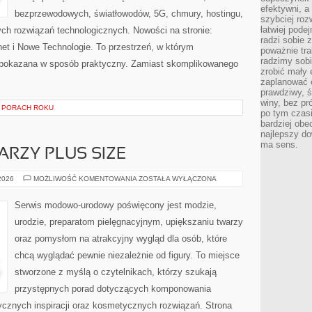
efektywni, a
bezprzewodowych, światłowodów, 5G, chmury, hostingu,
szybciej roz
łatwiej pode
ch rozwiązań technologicznych. Nowości na stronie:
radzi sobie 
rnet i Nowe Technologie. To przestrzeń, w którym
poważnie tra
radzimy sob
pokazana w sposób praktyczny. Zamiast skomplikowanego
zrobić mały 
zaplanować 
prawdziwy, 
winy, bez pr
 PORACH ROKU
po tym czasi
bardziej obe
najlepszy d
ma sens.
ARZY PLUS SIZE
MAKIJAŻ
 2026
MOŻLIWOŚĆ KOMENTOWANIA
ZOSTAŁA WYŁĄCZONA
DLA
TWARZY
PLUS
Serwis modowo-urodowy poświęcony jest modzie,
SIZE
urodzie, preparatom pielęgnacyjnym, upiększaniu twarzy
oraz pomysłom na atrakcyjny wygląd dla osób, które
chcą wyglądać pewnie niezależnie od figury. To miejsce
stworzone z myślą o czytelnikach, którzy szukają
przystępnych porad dotyczących komponowania
tycznych inspiracji oraz kosmetycznych rozwiązań. Strona