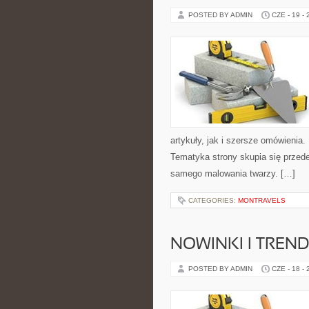
POSTED BY ADMIN
CZE - 19 -
artykuły, jak i szersze omówienia. 
Tematyka strony skupia się przede
samego malowania twarzy. […]
CATEGORIES:
MONTRAVELS
NOWINKI I TREN
POSTED BY ADMIN
CZE - 18 -