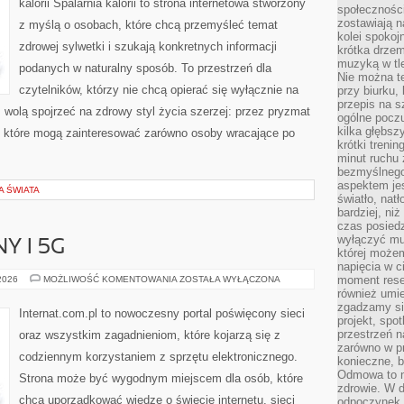
kalorii Spalarnia kalorii to strona internetowa stworzony
społeczności
zostawiają 
z myślą o osobach, które chcą przemyśleć temat
kolei spokoj
zdrowej sylwetki i szukają konkretnych informacji
krótka drzem
muzyką w tle
podanych w naturalny sposób. To przestrzeń dla
Nie można te
czytelników, którzy nie chcą opierać się wyłącznie na
przy biurku,
przepis na s
z wolą spojrzeć na zdrowy styl życia szerzej: przez pryzmat
ogólne poczu
kilka głębs
, które mogą zainteresować zarówno osoby wracające po
krótki treni
minut ruchu 
bezmyślnego
aspektem je
A ŚWIATA
światło, nat
bardziej, ni
czas posiedz
wyłączyć mu
Y I 5G
której może
napięcia w ci
INTERNET
moment rese
 2026
MOŻLIWOŚĆ KOMENTOWANIA
ZOSTAŁA WYŁĄCZONA
MOBILNY
również umie
I
zgadzamy si
5G
Internat.com.pl to nowoczesny portal poświęcony sieci
projekt, spo
przestrzeń n
oraz wszystkim zagadnieniom, które kojarzą się z
zarówno w pr
codziennym korzystaniem z sprzętu elektronicznego.
konieczne, 
Odmowa to n
Strona może być wygodnym miejscem dla osób, które
zdrowie. W 
chcą uporządkować wiedzę o świecie internetu, sieci
odpoczynek s