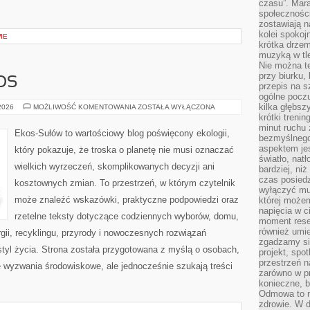
czasu”. Mara
społeczności
zostawiają 
kolei spokoj
IE
krótka drzem
muzyką w tle
Nie można te
przy biurku,
OS
przepis na s
ogólne poczu
kilka głębs
CZYTELNICZY
 2026
MOŻLIWOŚĆ KOMENTOWANIA
ZOSTAŁA WYŁĄCZONA
GŁOS
krótki treni
minut ruchu 
Ekos-Sułów to wartościowy blog poświęcony ekologii,
bezmyślnego
aspektem je
który pokazuje, że troska o planetę nie musi oznaczać
światło, nat
wielkich wyrzeczeń, skomplikowanych decyzji ani
bardziej, ni
czas posiedz
kosztownych zmian. To przestrzeń, w którym czytelnik
wyłączyć mu
może znaleźć wskazówki, praktyczne podpowiedzi oraz
której może
napięcia w ci
rzetelne teksty dotyczące codziennych wyborów, domu,
moment rese
również umie
gii, recyklingu, przyrody i nowoczesnych rozwiązań
zgadzamy si
tyl życia. Strona została przygotowana z myślą o osobach,
projekt, spo
przestrzeń n
wyzwania środowiskowe, ale jednocześnie szukają treści
zarówno w pr
konieczne, 
Odmowa to n
zdrowie. W 