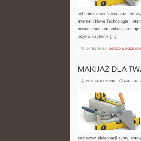
cyberbezpieczeństwa oraz firmowy
Internet i Nowe Technologie i Inte
nowoczesna komunikacja zostaje 
języka, czytelnik […]
CATEGORIES:
OGRÓD W RÓŻNYCH
MAKIJAŻ DLA TW
POSTED BY ADMIN
CZE - 16 -
zestawów, pielęgnacji skóry, este