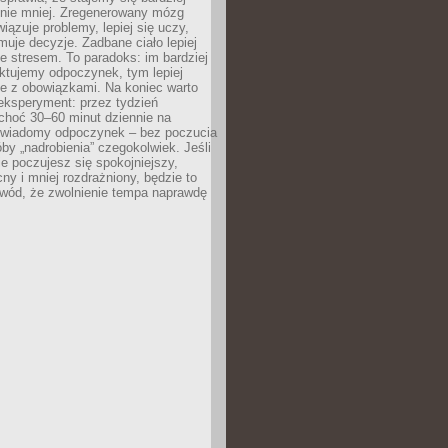
 nie mniej. Zregenerowany mózg
wiązuje problemy, lepiej się uczy,
jmuje decyzje. Zadbane ciało lepiej
ze stresem. To paradoks: im bardziej
ktujemy odpoczynek, tym lepiej
ie z obowiązkami. Na koniec warto
eksperyment: przez tydzień
choć 30–60 minut dziennie na
świadomy odpoczynek – bez poczucia
óby „nadrobienia” czegokolwiek. Jeśli
e poczujesz się spokojniejszy,
cny i mniej rozdrażniony, będzie to
owód, że zwolnienie tempa naprawdę