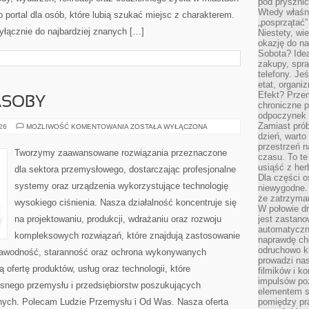
pod pryszni
Wtedy właśn
 portal dla osób, które lubią szukać miejsc z charakterem.
„posprzątać”
yłącznie do najbardziej znanych […]
Niestety, wi
okazję do na
Sobota? Ide
zakupy, spr
telefony. Je
etat, organi
Efekt? Przem
ASOBY
chroniczne 
odpoczynek 
Zamiast pró
ENERGETYKA
026
MOŻLIWOŚĆ KOMENTOWANIA
ZOSTAŁA WYŁĄCZONA
I
dzień, warto
ZASOBY
przestrzeń 
Tworzymy zaawansowane rozwiązania przeznaczone
czasu. To te
usiąść z her
dla sektora przemysłowego, dostarczając profesjonalne
Dla części o
systemy oraz urządzenia wykorzystujące technologię
niewygodne. 
że zatrzyma
wysokiego ciśnienia. Nasza działalność koncentruje się
W połowie dr
na projektowaniu, produkcji, wdrażaniu oraz rozwoju
jest zastano
automatyczn
kompleksowych rozwiązań, które znajdują zastosowanie
naprawdę ch
odruchowo 
ezawodność, staranność oraz ochrona wykonywanych
prowadzi na
 ofertę produktów, usług oraz technologii, które
filmików i 
impulsów po
snego przemysłu i przedsiębiorstw poszukujących
elementem sz
nych. Polecam Ludzie Przemysłu i Od Was. Nasza oferta
pomiędzy pr