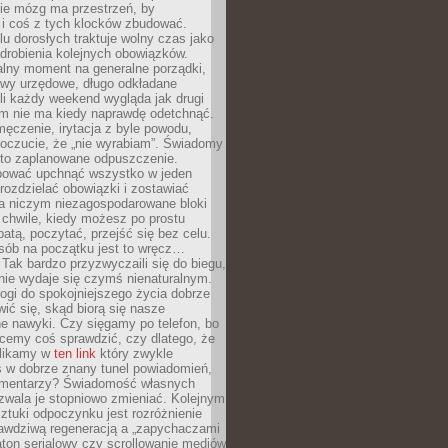
ie mózg ma przestrzeń, by
 i coś z tych klocków zbudować.
elu dorosłych traktuje wolny czas jako
drobienia kolejnych obowiązków.
alny moment na generalne porządki,
awy urzędowe, długo odkładane
śli każdy weekend wygląda jak drugi
zm nie ma kiedy naprawdę odetchnąć.
ęczenie, irytacja z byle powodu,
poczucie, że „nie wyrabiam”. Świadomy
to zaplanowane odpuszczenie.
bować upchnąć wszystko w jeden
 rozdzielać obowiązki i zostawiać
na niczym niezagospodarowane bloki
 chwile, kiedy możesz po prostu
batą, poczytać, przejść się bez celu.
sób na początku jest to wręcz…
Tak bardzo przyzwyczaili się do biegu,
nie wydaje się czymś nienaturalnym.
ogi do spokojniejszego życia dobrze
wić się, skąd biorą się nasze
e nawyki. Czy sięgamy po telefon, bo
cemy coś sprawdzić, czy dlatego, że
klikamy w
ten link
który zwykle
s w dobrze znany tunel powiadomień,
komentarzy? Świadomość własnych
zwala je stopniowo zmieniać. Kolejnym
tuki odpoczynku jest rozróżnienie
awdziwą regeneracją a „zapychaczami
ton serialowy czy scrollowanie mediów