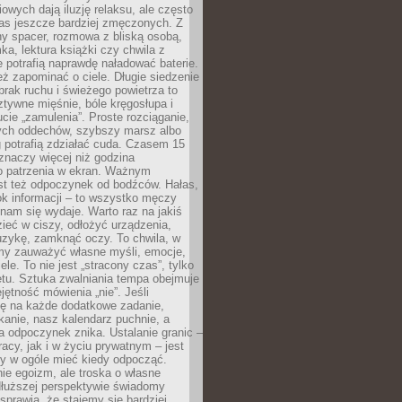
owych dają iluzję relaksu, ale często
nas jeszcze bardziej zmęczonych. Z
ny spacer, rozmowa z bliską osobą,
ka, lektura książki czy chwila z
 potrafią naprawdę naładować baterie.
ż zapominać o ciele. Długie siedzenie
 brak ruchu i świeżego powietrza to
ztywne mięśnie, bóle kręgosłupa i
cie „zamulenia”. Proste rozciąganie,
zych oddechów, szybszy marsz albo
ng potrafią zdziałać cuda. Czasem 15
znaczy więcej niż godzina
 patrzenia w ekran. Ważnym
st też odpoczynek od bodźców. Hałas,
łok informacji – to wszystko męczy
ż nam się wydaje. Warto raz na jakiś
ieć w ciszy, odłożyć urządzenia,
zykę, zamknąć oczy. To chwila, w
my zauważyć własne myśli, emocje,
ele. To nie jest „stracony czas”, tylko
tu. Sztuka zwalniania tempa obejmuje
jętność mówienia „nie”. Jeśli
ę na każde dodatkowe zadanie,
tkanie, nasz kalendarz puchnie, a
a odpoczynek znika. Ustalanie granic –
acy, jak i w życiu prywatnym – jest
by w ogóle mieć kiedy odpocząć.
ie egoizm, ale troska o własne
dłuższej perspektywie świadomy
prawia, że stajemy się bardziej