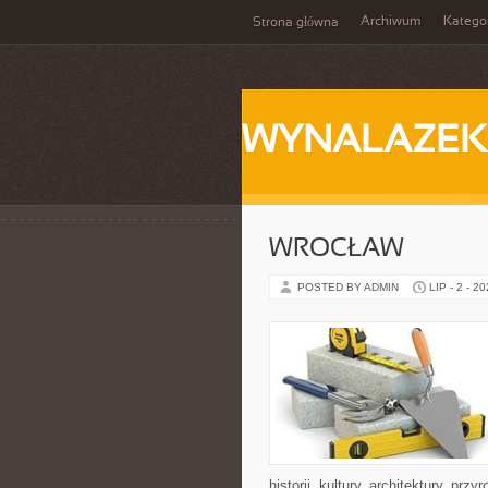
Archiwum
Katego
Strona główna
WYNALAZEK
WROCŁAW
POSTED BY ADMIN
LIP - 2 - 2
historii, kultury, architektury, pr