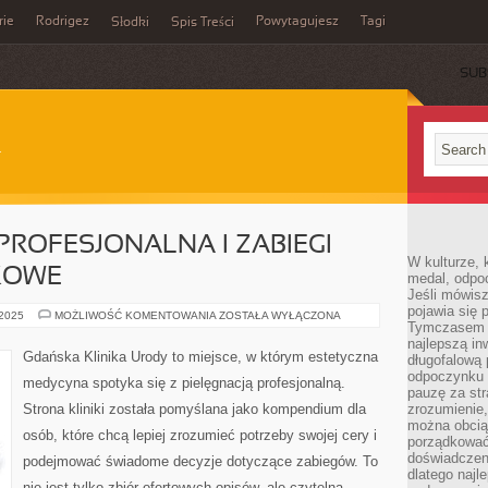
rie
Rodrigez
Powytagujesz
Tagi
Słodki
Spis Treści
SUB
ROFESJONALNA I ZABIEGI
W kulturze, 
KOWE
medal, odpoc
Jeśli mówis
pojawia się 
KOSMETOLOGIA
 2025
MOŻLIWOŚĆ KOMENTOWANIA
ZOSTAŁA WYŁĄCZONA
Tymczasem w
PROFESJONALNA
I
najlepszą in
ZABIEGI
Gdańska Klinika Urody to miejsce, w którym estetyczna
długofalową
PRZECIWTRĄDZIKOWE
odpoczynku 
medycyna spotyka się z pielęgnacją profesjonalną.
pauzę za str
Strona kliniki została pomyślana jako kompendium dla
zrozumienie,
można obcią
osób, które chcą lepiej zrozumieć potrzeby swojej cery i
porządkować
doświadczen
podejmować świadome decyzje dotyczące zabiegów. To
dlatego naj
nie jest tylko zbiór ofertowych opisów, ale czytelna