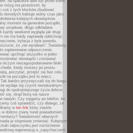
cem, na spacerze albo tuż przed snem.
ie mózg ma przestrzeń, by
 i coś z tych klocków zbudować.
elu dorosłych traktuje wolny czas jako
drobienia kolejnych obowiązków.
alny moment na generalne porządki,
awy urzędowe, długo odkładane
śli każdy weekend wygląda jak drugi
zm nie ma kiedy naprawdę odetchnąć.
ęczenie, irytacja z byle powodu,
poczucie, że „nie wyrabiam”. Świadomy
to zaplanowane odpuszczenie.
bować upchnąć wszystko w jeden
 rozdzielać obowiązki i zostawiać
na niczym niezagospodarowane bloki
 chwile, kiedy możesz po prostu
batą, poczytać, przejść się bez celu.
sób na początku jest to wręcz…
Tak bardzo przyzwyczaili się do biegu,
nie wydaje się czymś nienaturalnym.
ogi do spokojniejszego życia dobrze
wić się, skąd biorą się nasze
e nawyki. Czy sięgamy po telefon, bo
cemy coś sprawdzić, czy dlatego, że
klikamy w
ten link
który zwykle
s w dobrze znany tunel powiadomień,
komentarzy? Świadomość własnych
zwala je stopniowo zmieniać. Kolejnym
tuki odpoczynku jest rozróżnienie
awdziwą regeneracją a „zapychaczami