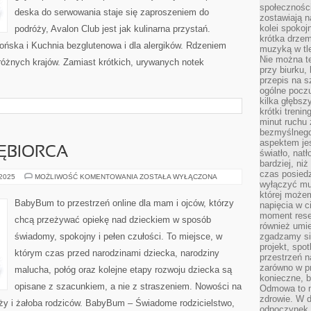
społeczności
deska do serwowania staje się zaproszeniem do
zostawiają 
kolei spokoj
podróży, Avalon Club jest jak kulinarna przystań.
krótka drzem
ońska i Kuchnia bezglutenowa i dla alergików. Rdzeniem
muzyką w tle
Nie można te
 różnych krajów. Zamiast krótkich, urywanych notek
przy biurku,
przepis na s
ogólne poczu
kilka głębs
krótki treni
minut ruchu 
bezmyślnego
aspektem je
ĘBIORCA
światło, nat
bardziej, ni
czas posiedz
RODZIC-
 2025
MOŻLIWOŚĆ KOMENTOWANIA
ZOSTAŁA WYŁĄCZONA
wyłączyć mu
PRZEDSIĘBIORCA
której może
BabyBum to przestrzeń online dla mam i ojców, którzy
napięcia w ci
moment rese
chcą przeżywać opiekę nad dzieckiem w sposób
również umie
świadomy, spokojny i pełen czułości. To miejsce, w
zgadzamy si
projekt, spo
którym czas przed narodzinami dziecka, narodziny
przestrzeń n
zarówno w pr
malucha, połóg oraz kolejne etapy rozwoju dziecka są
konieczne, 
opisane z szacunkiem, a nie z straszeniem. Nowości na
Odmowa to n
zdrowie. W 
ciąży i żałoba rodziców. BabyBum – Świadome rodzicielstwo,
odpoczynek s