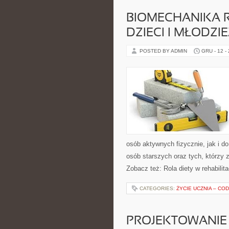
BIOMECHANIKA 
DZIECI I MŁODZI
POSTED BY ADMIN
GRU - 12 -
osób aktywnych fizycznie, jak i d
osób starszych oraz tych, którzy 
Zobacz też: Rola diety w rehabilitac
CATEGORIES:
ŻYCIE UCZNIA – C
PROJEKTOWANIE 