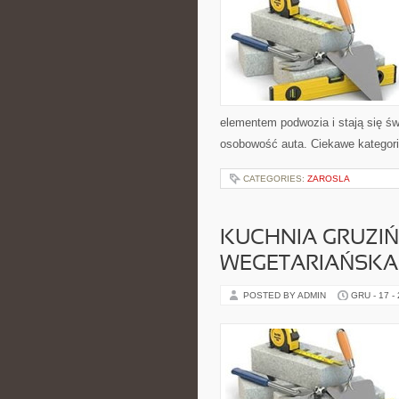
elementem podwozia i stają się 
osobowość auta. Ciekawe kategor
CATEGORIES:
ZAROSLA
KUCHNIA GRUZIŃ
WEGETARIAŃSKA
POSTED BY ADMIN
GRU - 17 -