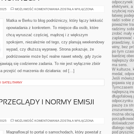
odpoczynek s
efektywni, a
KUALA
 2025
MOŻLIWOŚĆ KOMENTOWANIA
ZOSTAŁA WYŁĄCZONA
szybciej roz
LUMPUR
łatwiej pode
I
NORWEGIA
radzi sobie 
Matka w Berku to blog podróżniczy, który łączy lekkość
poważnie tra
opowiadania z konkretem. To miejsce dla osób, które
radzimy sob
zrobić mały 
chcą wyruszać częściej, mądrzej i z większym
zaplanować 
spokojem, niezależnie od tego, czy planują weekendowy
prawdziwy, 
winy, bez pr
wypad, czy dłuższą wyprawę. Strona pokazuje, że
po tym czasi
bardziej obe
podróżowanie może być realne nawet wtedy, gdy życie
najlepszy d
jawiają się codzienne zadania. To nie jest wyłącznie zbiór
ma sens.
W kulturze, 
ca przejść od marzenia do działania: od […]
medal, odpoc
Jeśli mówis
pojawia się 
I SATELITARNY
Tymczasem w
najlepszą in
długofalową
odpoczynku 
RZEGLĄDY I NORMY EMISJI
pauzę za str
zrozumienie,
można obcią
porządkować
HOMOLOGACJA,
 2025
MOŻLIWOŚĆ KOMENTOWANIA
ZOSTAŁA WYŁĄCZONA
doświadczen
PRZEGLĄDY
I
dlatego naj
NORMY
Magnaflow.pl to portal o samochodach, który powstał z
pod pryszni
EMISJI