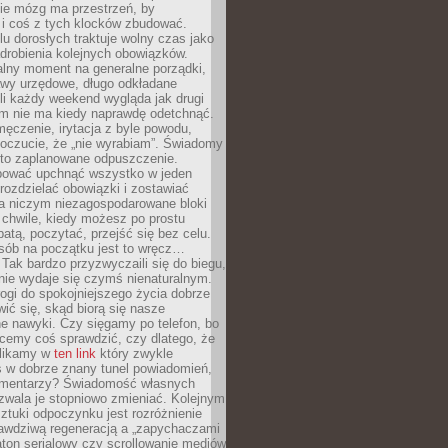
ie mózg ma przestrzeń, by
 i coś z tych klocków zbudować.
elu dorosłych traktuje wolny czas jako
drobienia kolejnych obowiązków.
alny moment na generalne porządki,
awy urzędowe, długo odkładane
śli każdy weekend wygląda jak drugi
zm nie ma kiedy naprawdę odetchnąć.
ęczenie, irytacja z byle powodu,
poczucie, że „nie wyrabiam”. Świadomy
to zaplanowane odpuszczenie.
bować upchnąć wszystko w jeden
 rozdzielać obowiązki i zostawiać
na niczym niezagospodarowane bloki
 chwile, kiedy możesz po prostu
batą, poczytać, przejść się bez celu.
sób na początku jest to wręcz…
Tak bardzo przyzwyczaili się do biegu,
nie wydaje się czymś nienaturalnym.
ogi do spokojniejszego życia dobrze
wić się, skąd biorą się nasze
e nawyki. Czy sięgamy po telefon, bo
cemy coś sprawdzić, czy dlatego, że
klikamy w
ten link
który zwykle
s w dobrze znany tunel powiadomień,
komentarzy? Świadomość własnych
zwala je stopniowo zmieniać. Kolejnym
tuki odpoczynku jest rozróżnienie
awdziwą regeneracją a „zapychaczami
ton serialowy czy scrollowanie mediów