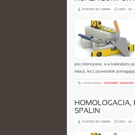
POSTED BY ADMIN
GRU - 19 -
jest intensywne, a w kalendarzu po
relacji, lecz przewodnik pomagają
CATEGORIES:
INTERNET RADIOWY 
HOMOLOGACJA, P
SPALIN
POSTED BY ADMIN
GRU - 18 -