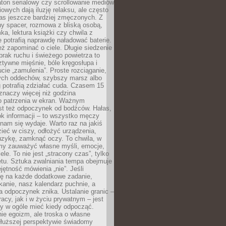
ton serialowy czy scrollowanie mediów
owych dają iluzję relaksu, ale często
nas jeszcze bardziej zmęczonych. Z
ny spacer, rozmowa z bliską osobą,
ka, lektura książki czy chwila z
 potrafią naprawdę naładować baterie.
ż zapominać o ciele. Długie siedzenie
 brak ruchu i świeżego powietrza to
ztywne mięśnie, bóle kręgosłupa i
cie „zamulenia”. Proste rozciąganie,
zych oddechów, szybszy marsz albo
ng potrafią zdziałać cuda. Czasem 15
znaczy więcej niż godzina
 patrzenia w ekran. Ważnym
st też odpoczynek od bodźców. Hałas,
łok informacji – to wszystko męczy
ż nam się wydaje. Warto raz na jakiś
ieć w ciszy, odłożyć urządzenia,
zykę, zamknąć oczy. To chwila, w
my zauważyć własne myśli, emocje,
ele. To nie jest „stracony czas”, tylko
tu. Sztuka zwalniania tempa obejmuje
jętność mówienia „nie”. Jeśli
ę na każde dodatkowe zadanie,
tkanie, nasz kalendarz puchnie, a
a odpoczynek znika. Ustalanie granic –
acy, jak i w życiu prywatnym – jest
by w ogóle mieć kiedy odpocząć.
ie egoizm, ale troska o własne
dłuższej perspektywie świadomy