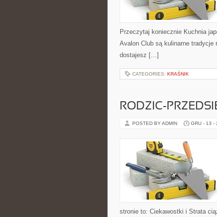
Przeczytaj koniecznie Kuchnia jap
Avalon Club są kulinarne tradycje
dostajesz […]
CATEGORIES:
KRAŚNIK
RODZIC-PRZEDSI
POSTED BY ADMIN
GRU - 13 -
stronie to: Ciekawostki i Strata 