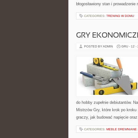
błogosławiony stan i prowadzenie 
CATEGORIES:
TRENING W DOMU
GRY EKONOMICZ
POSTED BY ADMIN
GRU - 12 -
do hobby zupełnie debiutantów. Na
Mistrzów Gry, które krok po kroku
graczy, jak budować napięcie oraz
CATEGORIES:
MEBLE DREWNIANE