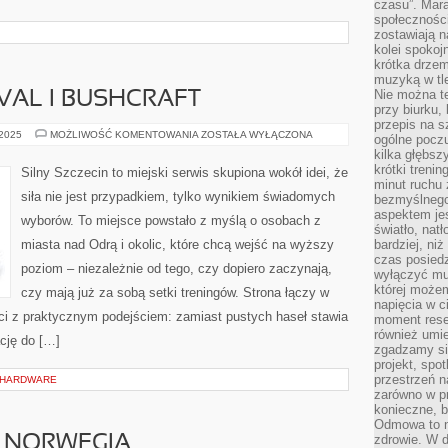
czasu”. Mara
społeczności
zostawiają 
kolei spokoj
krótka drzem
muzyką w tle
Nie można te
VAL I BUSHCRAFT
przy biurku,
przepis na s
ŚWIDWIN
 2025
MOŻLIWOŚĆ KOMENTOWANIA
ZOSTAŁA WYŁĄCZONA
ogólne poczu
I
kilka głębs
SURVIVAL
I
krótki treni
Silny Szczecin to miejski serwis skupiona wokół idei, że
BUSHCRAFT
minut ruchu 
siła nie jest przypadkiem, tylko wynikiem świadomych
bezmyślnego
aspektem je
wyborów. To miejsce powstało z myślą o osobach z
światło, nat
miasta nad Odrą i okolic, które chcą wejść na wyższy
bardziej, ni
czas posiedz
poziom – niezależnie od tego, czy dopiero zaczynają,
wyłączyć mu
której może
czy mają już za sobą setki treningów. Strona łączy w
napięcia w ci
ści z praktycznym podejściem: zamiast pustych haseł stawia
moment rese
również umie
ację do […]
zgadzamy si
projekt, spo
przestrzeń n
 HARDWARE
zarówno w pr
konieczne, 
Odmowa to n
zdrowie. W 
I NORWEGIA