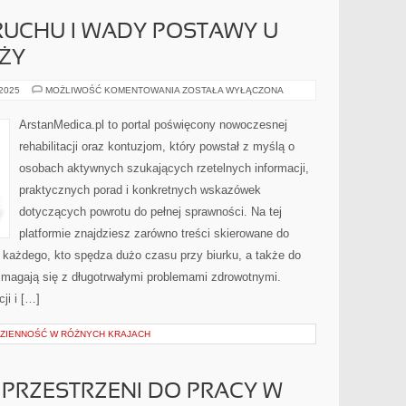
RUCHU I WADY POSTAWY U
EŻY
BIOMECHANIKA
 2025
MOŻLIWOŚĆ KOMENTOWANIA
ZOSTAŁA WYŁĄCZONA
RUCHU
I
WADY
ArstanMedica.pl to portal poświęcony nowoczesnej
POSTAWY
U
rehabilitacji oraz kontuzjom, który powstał z myślą o
DZIECI
I
osobach aktywnych szukających rzetelnych informacji,
MŁODZIEŻY
praktycznych porad i konkretnych wskazówek
dotyczących powrotu do pełnej sprawności. Na tej
platformie znajdziesz zarówno treści skierowane do
o każdego, kto spędza dużo czasu przy biurku, a także do
zmagają się z długotrwałymi problemami zdrowotnymi.
ji i […]
ODZIENNOŚĆ W RÓŻNYCH KRAJACH
PRZESTRZENI DO PRACY W