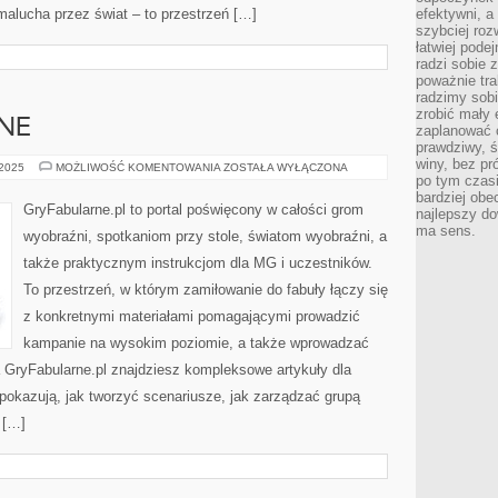
malucha przez świat – to przestrzeń […]
efektywni, a
szybciej roz
łatwiej pode
radzi sobie 
poważnie tra
radzimy sob
zrobić mały 
NE
zaplanować 
prawdziwy, 
winy, bez pr
GRY
 2025
MOŻLIWOŚĆ KOMENTOWANIA
ZOSTAŁA WYŁĄCZONA
EKONOMICZNE
po tym czasi
bardziej obe
GryFabularne.pl to portal poświęcony w całości grom
najlepszy d
ma sens.
wyobraźni, spotkaniom przy stole, światom wyobraźni, a
także praktycznym instrukcjom dla MG i uczestników.
To przestrzeń, w którym zamiłowanie do fabuły łączy się
z konkretnymi materiałami pomagającymi prowadzić
kampanie na wysokim poziomie, a także wprowadzać
 GryFabularne.pl znajdziesz kompleksowe artykuły dla
 pokazują, jak tworzyć scenariusze, jak zarządzać grupą
 […]