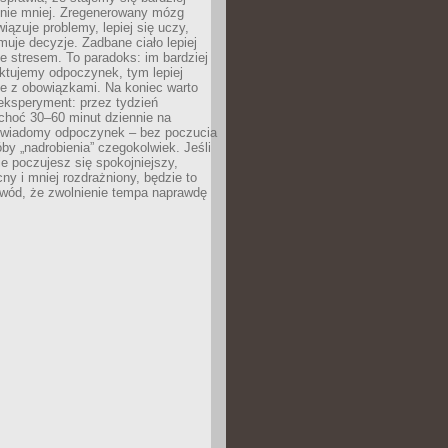
 nie mniej. Zregenerowany mózg
wiązuje problemy, lepiej się uczy,
jmuje decyzje. Zadbane ciało lepiej
ze stresem. To paradoks: im bardziej
ktujemy odpoczynek, tym lepiej
ie z obowiązkami. Na koniec warto
eksperyment: przez tydzień
choć 30–60 minut dziennie na
świadomy odpoczynek – bez poczucia
óby „nadrobienia” czegokolwiek. Jeśli
e poczujesz się spokojniejszy,
cny i mniej rozdrażniony, będzie to
owód, że zwolnienie tempa naprawdę