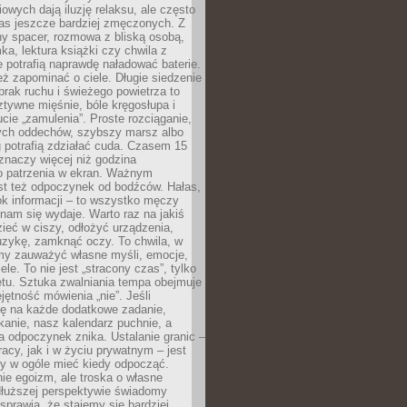
owych dają iluzję relaksu, ale często
nas jeszcze bardziej zmęczonych. Z
ny spacer, rozmowa z bliską osobą,
ka, lektura książki czy chwila z
 potrafią naprawdę naładować baterie.
ż zapominać o ciele. Długie siedzenie
 brak ruchu i świeżego powietrza to
ztywne mięśnie, bóle kręgosłupa i
cie „zamulenia”. Proste rozciąganie,
zych oddechów, szybszy marsz albo
ng potrafią zdziałać cuda. Czasem 15
znaczy więcej niż godzina
 patrzenia w ekran. Ważnym
st też odpoczynek od bodźców. Hałas,
łok informacji – to wszystko męczy
ż nam się wydaje. Warto raz na jakiś
ieć w ciszy, odłożyć urządzenia,
zykę, zamknąć oczy. To chwila, w
my zauważyć własne myśli, emocje,
ele. To nie jest „stracony czas”, tylko
tu. Sztuka zwalniania tempa obejmuje
jętność mówienia „nie”. Jeśli
ę na każde dodatkowe zadanie,
tkanie, nasz kalendarz puchnie, a
a odpoczynek znika. Ustalanie granic –
acy, jak i w życiu prywatnym – jest
by w ogóle mieć kiedy odpocząć.
ie egoizm, ale troska o własne
dłuższej perspektywie świadomy
prawia, że stajemy się bardziej