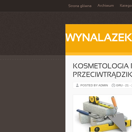
Archiwum
Katego
Strona główna
WYNALAZEK
KOSMETOLOGIA P
PRZECIWTRĄDZI
POSTED BY ADMIN
GRU - 21 -