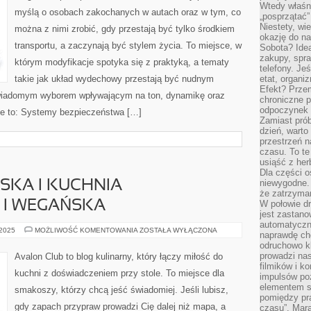
Wtedy właśn
SPALIN
myślą o osobach zakochanych w autach oraz w tym, co
„posprzątać”
Niestety, wi
można z nimi zrobić, gdy przestają być tylko środkiem
okazję do na
transportu, a zaczynają być stylem życia. To miejsce, w
Sobota? Ide
zakupy, spr
którym modyfikacje spotyka się z praktyką, a tematy
telefony. Je
takie jak układ wydechowy przestają być nudnym
etat, organi
Efekt? Przem
świadomym wyborem wpływającym na ton, dynamikę oraz
chroniczne 
odpoczynek 
ie to: Systemy bezpieczeństwa […]
Zamiast pró
dzień, warto
przestrzeń 
czasu. To te
usiąść z her
Dla części o
niewygodne. 
SKA I KUCHNIA
że zatrzyma
 I WEGAŃSKA
W połowie dr
jest zastano
automatyczn
KUCHNIA
 2025
MOŻLIWOŚĆ KOMENTOWANIA
ZOSTAŁA WYŁĄCZONA
naprawdę ch
GRUZIŃSKA
odruchowo 
I
KUCHNIA
prowadzi na
Avalon Club to blog kulinarny, który łączy miłość do
WEGETARIAŃSKA
filmików i 
I
kuchni z doświadczeniem przy stole. To miejsce dla
WEGAŃSKA
impulsów po
elementem sz
smakoszy, którzy chcą jeść świadomiej. Jeśli lubisz,
pomiędzy pr
gdy zapach przypraw prowadzi Cię dalej niż mapa, a
czasu”. Mara