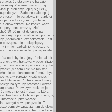
prawia, że stajemy się bardziej
 nie mniej. Zregenerowany mózg
wiązuje problemy, lepiej się uczy,
jmuje decyzje. Zadbane ciało lepiej
ze stresem. To paradoks: im bardziej
ktujemy odpoczynek, tym lepiej
ie z obowiązkami. Na koniec warto
eksperyment: przez tydzień
choć 30–60 minut dziennie na
świadomy odpoczynek – bez poczucia
óby „nadrobienia” czegokolwiek. Jeśli
e poczujesz się spokojniejszy,
cny i mniej rozdrażniony, będzie to
owód, że zwolnienie tempa naprawdę
która ceni „bycie zajętym” niemal jak
zynek bywa traktowany podejrzliwie.
z, że masz wolne popołudnie, szybko
pytanie: „A czemu nic nie robisz?”.
łaśnie to „nicnierobienie” może być
westycją w zdrowie, kreatywność i
 produktywność. Sztuka świadomego
polega na tym, by przestać uważać
atę czasu. Pierwszym krokiem jest
 że mózg nie jest maszyną, którą
żać bez końca. Potrzebuje przerw, by
 informacje, przetwarzać
ia, tworzyć nowe połączenia. To
lepsze pomysły wpadają nam do głowy
cem, na spacerze albo tuż przed snem.