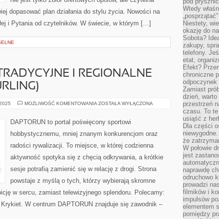
pod pryszni
Wtedy właśn
twiej dopasować plan działania do stylu życia. Nowości na
„posprzątać”
ałej i Pytania od czytelników. W świecie, w którym […]
Niestety, wi
okazję do na
Sobota? Ide
SELNE
zakupy, spr
telefony. Je
etat, organi
Efekt? Przem
 TRADYCYJNE I REGIONALNE
chroniczne 
odpoczynek 
URLING)
Zamiast pró
dzień, warto
RUGBY
przestrzeń 
 2025
MOŻLIWOŚĆ KOMENTOWANIA
ZOSTAŁA WYŁĄCZONA
I
czasu. To te
SPORTY
usiąść z her
TRADYCYJNE
DAPTORUN to portal poświęcony sportowi
I
Dla części o
REGIONALNE
niewygodne. 
hobbystycznemu, mniej znanym konkurencjom oraz
(NP.
że zatrzyma
KABADDI,
radości rywalizacji. To miejsce, w której codzienna
HURLING)
W połowie dr
jest zastano
aktywność spotyka się z chęcią odkrywania, a krótkie
automatyczn
sesje potrafią zamienić się w relację z drogi. Strona
naprawdę ch
odruchowo 
powstaje z myślą o tych, którzy wybierają skromne
prowadzi na
filmików i 
mbicję w sercu, zamiast telewizyjnego splendoru. Polecamy:
impulsów po
a i Krykiet. W centrum DAPTORUN znajduje się zawodnik –
elementem sz
pomiędzy pr