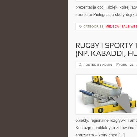
prezentacja opcji, dzięki której ła
stronie to Pielęgnacja skóry dojrz
CATEGORIES:
MIEJSCA I SALE WE
RUGBY I SPORTY
(NP. KABADDI, H
POSTED BY ADMIN
GRU - 21 -
obiekty, regionalne rozgrywki i a
Kontuzje i profilaktyka zdrowotn
entuzjasta – który chce […]