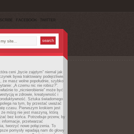
SCRIBE
FACEBOOK
TWITTER
która ceni „bycie zajętym” niemal jak
zynek bywa traktowany podejrzliwie.
z, że masz wolne popołudnie, szybko
pytanie: „A czemu nic nie robisz?”.
łaśnie to „nicnierobienie” może być
westycją w zdrowie, kreatywność i
 produktywność. Sztuka świadomego
polega na tym, by przestać uważać
atę czasu. Pierwszym krokiem jest
 że mózg nie jest maszyną, którą
żać bez końca. Potrzebuje przerw, by
 informacje, przetwarzać
ia, tworzyć nowe połączenia. To
lepsze pomysły wpadają nam do głowy