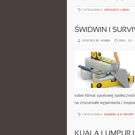
CATEGORIES:
CROSSFIT I WOD
ŚWIDWIN I SURVI
POSTED BY ADMIN
GRU - 20 -
sobie klimat sportowej społeczno
na zrozumiałe wyjaśnienia i inspir
CATEGORIES:
GAMING & E-SPORT
KUALA LUMPUR 