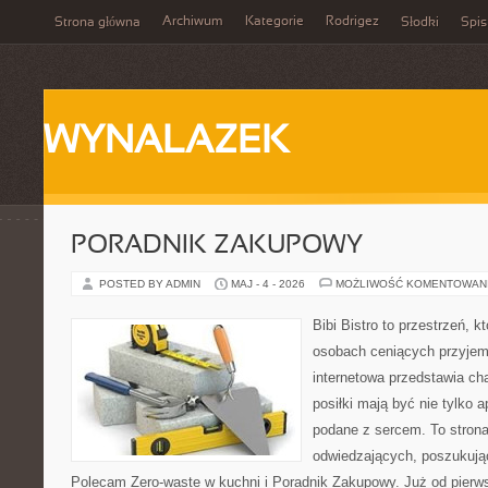
Archiwum
Kategorie
Rodrigez
Strona główna
Słodki
Spis
WYNALAZEK
PORADNIK ZAKUPOWY
POSTED BY ADMIN
MAJ - 4 - 2026
MOŻLIWOŚĆ KOMENTOWAN
Bibi Bistro to przestrzeń, 
osobach ceniących przyjem
internetowa przedstawia ch
posiłki mają być nie tylko 
podane z sercem. To strona
odwiedzających, poszukują
Polecam Zero-waste w kuchni i Poradnik Zakupowy. Już od pierw