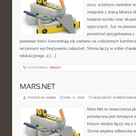
oczu, w którym centralne m
związane z pracą lekarza ok
badania wzroku oraz eksper
optycznych. Już na pierwszy
przestrzeń przygotowana z 
ponieważ treści koncentrują się zarówno na codziennym komforcie
wczesnym wychwytywaniu zaburzeń. Strona łączy w sobie charakt
edukacyjnego, a […]
CATEGORIES:
OBIADY
MARS.NET
POSTED BY ADMIN
KWI - 9 - 2026
MOŻLIWOŚĆ KOMENTOWAN
Mars-Net to nowoczesna pla
poświęcona jest tematyce wn
którym wiedza łączy się z
Strona wspiera odbiorców 