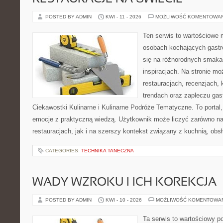
POSTED BY ADMIN
KWI - 11 - 2026
MOŻLIWOŚĆ KOMENTOWA
Ten serwis to wartościowe 
osobach kochających gastro
się na różnorodnych smakac
inspiracjach. Na stronie mo
restauracjach, recenzjach, 
trendach oraz zapleczu gas
Ciekawostki Kulinarne i Kulinarne Podróże Tematyczne. To portal, 
emocje z praktyczną wiedzą. Użytkownik może liczyć zarówno na 
restauracjach, jak i na szerszy kontekst związany z kuchnią, obs
CATEGORIES:
TECHNIKA TANECZNA
WADY WZROKU I ICH KOREKCJA
POSTED BY ADMIN
KWI - 10 - 2026
MOŻLIWOŚĆ KOMENTOWA
Ta serwis to wartościowy p