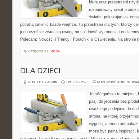
biura oraz przestrzeni użyt
rozbudowany świat produkt
światła, pokazując jak odp
potrafią zmienić każde wnętrze. To przestrzeń dla tych, którzy cen
jednocześnie zwracają uwagę na solidność wykonania i codzienny
Polecam: Nowości i Trendy i Poradniki o Oświetleniu. Na stronie
CATEGORIES:
MODA
DLA DZIECI
POSTED BY ADMIN
KWI - 23 - 2026
MOŻLIWOŚĆ KOMENTOWA
JemWegańsko to miejsce, k
pasji do jedzenia bez prod
uważnego podejścia do cod
strona, na której przyjemno
wygodą, a receptury pokaz
może być pełna inspiracji, 
pożywna. To źródło inspiracji dla osób, które szukają codziennyc