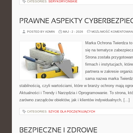
CATEGORIES:
SERYKORYCINSKIE
PRAWNE ASPEKTY CYBERBEZPI
POSTED BY ADMIN
MAJ - 2 - 2026
MOŻLIWOŚĆ KOMENTOWAN
Marka Ochrona Twierdza to 
się na tematyce zabezpiec
Strona została przygotowa
firmach i instytucjach, któr
partnera w zakresie organi
sama nazwa marka Twierdz
stabilnością, czyli wartościami, które w branży ochrony mają og
Aktualności i Trendy i Narzędzia i Oprogramowanie. To strona, k
zarówno zarządców obiektów, jak i klientów indywidualnych, […]
CATEGORIES:
SZYCIE DLA POCZĄTKUJĄCYCH
BEZPIECZNE I ZDROWE