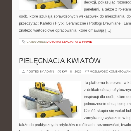
decyzji, pokazując różnoro
panelami, a także z roletam
osób, które szukają sprawdzonych wskazówek do mieszkania, dom
przeczytać: Kafelki i Płytki Ceramiczne i Podłogi Drewniane i L
znaleźć wartościowe opracowania, które omawiają […]
CATEGORIES:
AUTOMATYZACJA I AI W FIRMIE
PIELĘGNACJA KWIATÓW
POSTED BY ADMIN
KWI - 8 - 2026
MOŻLIWOŚĆ KOMENTOWAN
Ta platforma to serwis, w k
z delikatnością i użyteczn
inspiracji dla osób, które ce
jednocześnie chcą lepiej z
Całość skupia się wokół buk
zamyka się wyłącznie w tej
także do praktycznych artykułów o roślinach, sezonowości, trwał