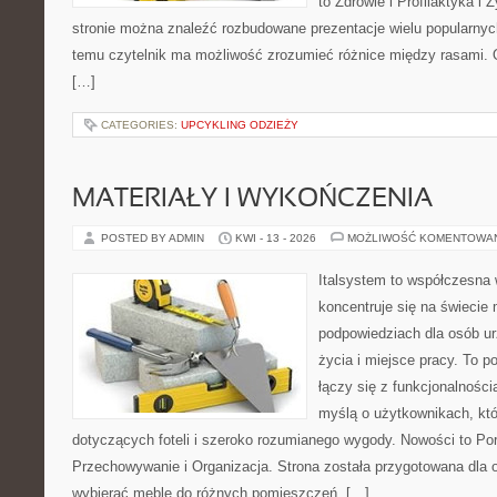
to Zdrowie i Profilaktyka i 
stronie można znaleźć rozbudowane prezentacje wielu popularnych
temu czytelnik ma możliwość zrozumieć różnice między rasami. 
[…]
CATEGORIES:
UPCYKLING ODZIEŻY
MATERIAŁY I WYKOŃCZENIA
POSTED BY ADMIN
KWI - 13 - 2026
MOŻLIWOŚĆ KOMENTOWA
Italsystem to współczesna w
koncentruje się na świecie
podpowiedziach dla osób u
życia i miejsce pracy. To p
łączy się z funkcjonalności
myślą o użytkownikach, któr
dotyczących foteli i szeroko rozumianego wygody. Nowości to Po
Przechowywanie i Organizacja. Strona została przygotowana dla 
wybierać meble do różnych pomieszczeń. […]