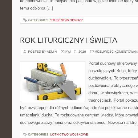
komponowania. To miejsce dla pasjonatów, gdzie lekkość łączy s
temu odbiorca […]
CATEGORIES:
STUDENTWPODROZY
ROK LITURGICZNY I ŚWIĘTA
POSTED BY ADMIN
KWI - 7 - 2026
MOŻLIWOŚĆ KOMENTOWAN
Portal duchowy skierowany
poszukujących Boga, który
duchowością. To przestrzeń,
pozbawiona praktycznego w
domu, w obowiązkach, w m
trudnościach. Portal pokaz
być przystępne dla różnych odbiorców, a treści publikowane na s
umacnianiu ducha. To rozbudowane centrum wiedzy, które prowad
duchowego zatrzymania oraz odkrywania sensu. Nowości na stron
CATEGORIES:
LOTNICTWO WOJSKOWE