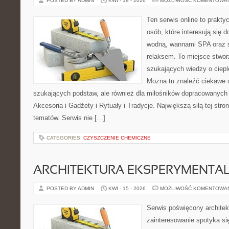
POSTED BY ADMIN
KWI - 19 - 2026
MOŻLIWOŚĆ KOMENTOWA
Ten serwis online to prakty
osób, które interesują się
wodną, wannami SPA oraz 
relaksem. To miejsce stwo
szukających wiedzy o cieple
Można tu znaleźć ciekawe 
szukających podstaw, ale również dla miłośników dopracowanych
Akcesoria i Gadżety i Rytuały i Tradycje. Największą siłą tej stro
tematów. Serwis nie […]
CATEGORIES:
CZYSZCZENIE CHEMICZNE
ARCHITEKTURA EKSPERYMENTA
POSTED BY ADMIN
KWI - 15 - 2026
MOŻLIWOŚĆ KOMENTOWA
Serwis poświęcony architek
zainteresowanie spotyka s