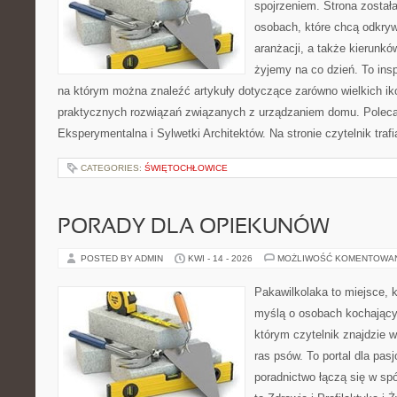
spojrzeniem. Strona został
osobach, które chcą odkry
aranżacji, a także kierunkó
żyjemy na co dzień. To ins
na którym można znaleźć artykuły dotyczące zarówno wielkich ikon
praktycznych rozwiązań związanych z urządzaniem domu. Poleca
Eksperymentalna i Sylwetki Architektów. Na stronie czytelnik traf
CATEGORIES:
ŚWIĘTOCHŁOWICE
PORADY DLA OPIEKUNÓW
POSTED BY ADMIN
KWI - 14 - 2026
MOŻLIWOŚĆ KOMENTOWA
Pakawilkolaka to miejsce, k
myślą o osobach kochający
którym czytelnik znajdzie 
ras psów. To portal dla pas
poradnictwo łączą się w spó