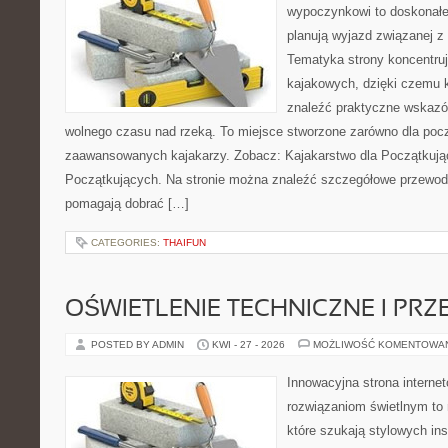
wypoczynkowi to doskonałe 
planują wyjazd związanej z
Tematyka strony koncentru
kajakowych, dzięki czemu
znaleźć praktyczne wskazó
wolnego czasu nad rzeką. To miejsce stworzone zarówno dla począ
zaawansowanych kajakarzy. Zobacz: Kajakarstwo dla Początkując
Początkujących. Na stronie można znaleźć szczegółowe przewodn
pomagają dobrać […]
CATEGORIES:
THAIFUN
OŚWIETLENIE TECHNICZNE I PR
POSTED BY ADMIN
KWI - 27 - 2026
MOŻLIWOŚĆ KOMENTOWA
Innowacyjna strona intern
rozwiązaniom świetlnym to 
które szukają stylowych ins