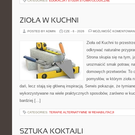
CATEGORIES:
EDUKACJA I STUDIA STOMATOLOGICZNE
ZIOŁA W KUCHNI
POSTED BY ADMIN
CZE - 6 - 2026
MOŻLIWOŚĆ KOMENTOWAN
Zioła od Kuchni to przestrz
odkrywać naturalne przypr
Strona skupia się na tym, j
urozmaicić smak potraw, na
domowych przetworów. To 
pomysłów, w którym zioła n
dań, lecz stają się główną inspiracją. Serwis pokazuje, że tymia
wykorzystywane na wiele praktycznych sposobów, zarówno w kuchn
bardziej […]
CATEGORIES:
TERAPIE ALTERNATYWNE W REHABILITACJI
SZTUKA KOKTAJLI