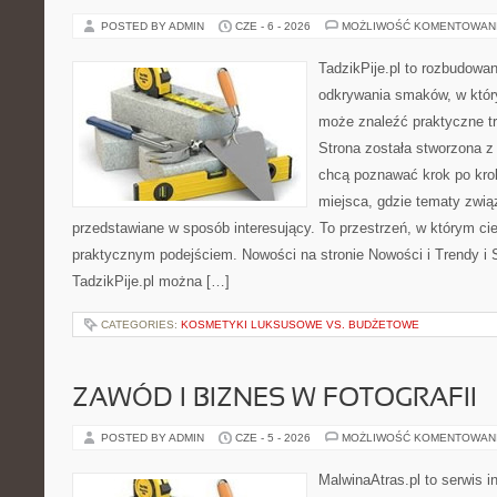
POSTED BY ADMIN
CZE - 6 - 2026
MOŻLIWOŚĆ KOMENTOWAN
TadzikPije.pl to rozbudowa
odkrywania smaków, w któ
może znaleźć praktyczne tr
Strona została stworzona z
chcą poznawać krok po kroku
miejsca, gdzie tematy zwią
przedstawiane w sposób interesujący. To przestrzeń, w którym cie
praktycznym podejściem. Nowości na stronie Nowości i Trendy i S
TadzikPije.pl można […]
CATEGORIES:
KOSMETYKI LUKSUSOWE VS. BUDŻETOWE
ZAWÓD I BIZNES W FOTOGRAFII
POSTED BY ADMIN
CZE - 5 - 2026
MOŻLIWOŚĆ KOMENTOWAN
MalwinaAtras.pl to serwis 