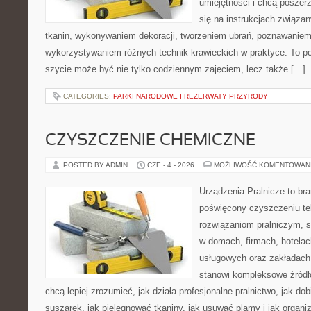
umiejętności i chcą poszer
się na instrukcjach związa
tkanin, wykonywaniem dekoracji, tworzeniem ubrań, poznawaniem
wykorzystywaniem różnych technik krawieckich w praktyce. To por
szycie może być nie tylko codziennym zajęciem, lecz także […]
CATEGORIES:
PARKI NARODOWE I REZERWATY PRZYRODY
CZYSZCZENIE CHEMICZNE
POSTED BY ADMIN
CZE - 4 - 2026
MOŻLIWOŚĆ KOMENTOWAN
Urządzenia Pralnicze to br
poświęcony czyszczeniu tek
rozwiązaniom pralniczym, 
w domach, firmach, hotelach
usługowych oraz zakładach
stanowi kompleksowe źródło
chcą lepiej zrozumieć, jak działa profesjonalne pralnictwo, jak dob
suszarek, jak pielęgnować tkaniny, jak usuwać plamy i jak organ