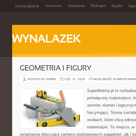
Archiwum
Kategorie
Rodrigez
Strona główna
Słodki
Spis
WYNALAZEK
GEOMETRIA I FIGURY
POSTED BY ADMIN
CZE - 8 - 2026
MOŻLIWOŚĆ KOMENTOWAN
SuperMatma.pl to rozbudow
poświęcony matematyce, któ
wzorów, równań i logicznyc
fascynujący. Strona został
osobach, które chcą odkry
matematyki. To miejsce, w
wyjaśnienia dotyczące zarówno podstawowych zagadnień, jak i 