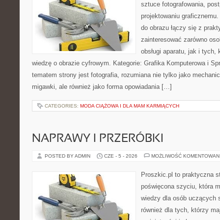
sztuce fotografowania, pos
projektowaniu graficznemu. 
do obrazu łączy się z prak
zainteresować zarówno osob
obsługi aparatu, jak i tych
wiedzę o obrazie cyfrowym. Kategorie: Grafika Komputerowa i Sp
tematem strony jest fotografia, rozumiana nie tylko jako mechani
migawki, ale również jako forma opowiadania […]
CATEGORIES:
MODA CIĄŻOWA I DLA MAM KARMIĄCYCH
NAPRAWY I PRZERÓBKI
POSTED BY ADMIN
CZE - 5 - 2026
MOŻLIWOŚĆ KOMENTOWAN
Proszkic.pl to praktyczna s
poświęcona szyciu, która 
wiedzy dla osób uczących s
również dla tych, którzy m