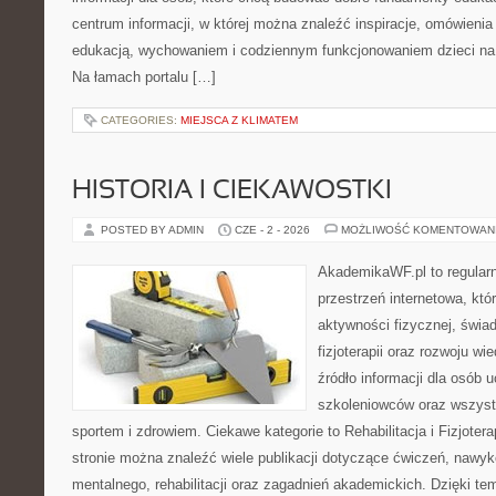
centrum informacji, w której można znaleźć inspiracje, omówienia
edukacją, wychowaniem i codziennym funkcjonowaniem dzieci na
Na łamach portalu […]
CATEGORIES:
MIEJSCA Z KLIMATEM
HISTORIA I CIEKAWOSTKI
POSTED BY ADMIN
CZE - 2 - 2026
MOŻLIWOŚĆ KOMENTOWAN
AkademikaWF.pl to regular
przestrzeń internetowa, któ
aktywności fizycznej, świa
fizjoterapii oraz rozwoju w
źródło informacji dla osób 
szkoleniowców oraz wszyst
sportem i zdrowiem. Ciekawe kategorie to Rehabilitacja i Fizjoterap
stronie można znaleźć wiele publikacji dotyczące ćwiczeń, nawy
mentalnego, rehabilitacji oraz zagadnień akademickich. Dzięki te