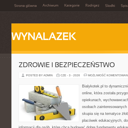
Archiwum
Kategorie
Rodrigez
Strona główna
Słodki
Spis
WYNALAZEK
ZDROWIE I BEZPIECZEŃSTWO
POSTED BY ADMIN
CZE - 3 - 2026
MOŻLIWOŚĆ KOMENTOWAN
Bialykotek.pl to dynamiczni
online, która została przyg
opiekunach, wychowawcach
osobach zainteresowanych 
skupia się na tematyce żło
placówek edukacyjnych, do
informacji dla osób, które chcą budować dobre fundamenty eduka