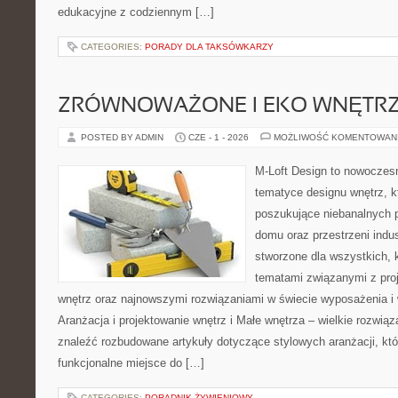
edukacyjne z codziennym […]
CATEGORIES:
PORADY DLA TAKSÓWKARZY
ZRÓWNOWAŻONE I EKO WNĘTR
POSTED BY ADMIN
CZE - 1 - 2026
MOŻLIWOŚĆ KOMENTOWAN
M-Loft Design to nowoczes
tematyce designu wnętrz, kt
poszukujące niebanalnych 
domu oraz przestrzeni indus
stworzone dla wszystkich, k
tematami związanymi z pro
wnętrz oraz najnowszymi rozwiązaniami w świecie wyposażenia i 
Aranżacja i projektowanie wnętrz i Małe wnętrza – wielkie rozwią
znaleźć rozbudowane artykuły dotyczące stylowych aranżacji, kt
funkcjonalne miejsce do […]
CATEGORIES:
PORADNIK ŻYWIENIOWY