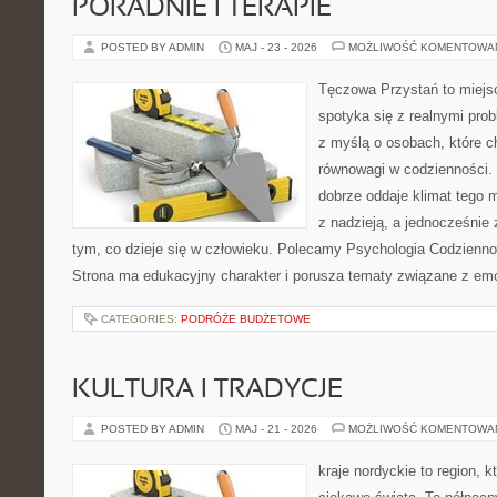
PORADNIE I TERAPIE
POSTED BY ADMIN
MAJ - 23 - 2026
MOŻLIWOŚĆ KOMENTOWA
Tęczowa Przystań to miejs
spotyka się z realnymi pro
z myślą o osobach, które c
równowagi w codzienności
dobrze oddaje klimat tego m
z nadzieją, a jednocześnie 
tym, co dzieje się w człowieku. Polecamy Psychologia Codziennoś
Strona ma edukacyjny charakter i porusza tematy związane z em
CATEGORIES:
PODRÓŻE BUDŻETOWE
KULTURA I TRADYCJE
POSTED BY ADMIN
MAJ - 21 - 2026
MOŻLIWOŚĆ KOMENTOWA
kraje nordyckie to region, k