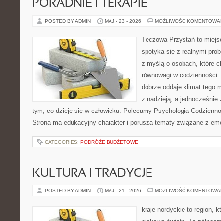
PORADNIE I TERAPIE
POSTED BY ADMIN
MAJ - 23 - 2026
MOŻLIWOŚĆ KOMENTOWA
Tęczowa Przystań to miejs
spotyka się z realnymi pro
z myślą o osobach, które c
równowagi w codzienności
dobrze oddaje klimat tego m
z nadzieją, a jednocześnie 
tym, co dzieje się w człowieku. Polecamy Psychologia Codziennoś
Strona ma edukacyjny charakter i porusza tematy związane z em
CATEGORIES:
PODRÓŻE BUDŻETOWE
KULTURA I TRADYCJE
POSTED BY ADMIN
MAJ - 21 - 2026
MOŻLIWOŚĆ KOMENTOWA
kraje nordyckie to region, k