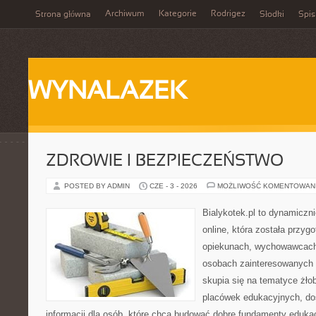
Archiwum
Kategorie
Rodrigez
Strona główna
Słodki
Spis
WYNALAZEK
ZDROWIE I BEZPIECZEŃSTWO
POSTED BY ADMIN
CZE - 3 - 2026
MOŻLIWOŚĆ KOMENTOWAN
Bialykotek.pl to dynamiczni
online, która została przyg
opiekunach, wychowawcach
osobach zainteresowanych 
skupia się na tematyce żło
placówek edukacyjnych, do
informacji dla osób, które chcą budować dobre fundamenty eduka