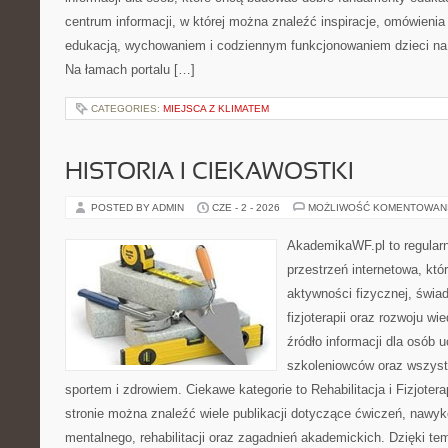
centrum informacji, w której można znaleźć inspiracje, omówienia
edukacją, wychowaniem i codziennym funkcjonowaniem dzieci na
Na łamach portalu […]
CATEGORIES:
MIEJSCA Z KLIMATEM
HISTORIA I CIEKAWOSTKI
POSTED BY ADMIN
CZE - 2 - 2026
MOŻLIWOŚĆ KOMENTOWAN
AkademikaWF.pl to regular
przestrzeń internetowa, któ
aktywności fizycznej, świa
fizjoterapii oraz rozwoju w
źródło informacji dla osób 
szkoleniowców oraz wszyst
sportem i zdrowiem. Ciekawe kategorie to Rehabilitacja i Fizjoterap
stronie można znaleźć wiele publikacji dotyczące ćwiczeń, nawy
mentalnego, rehabilitacji oraz zagadnień akademickich. Dzięki te