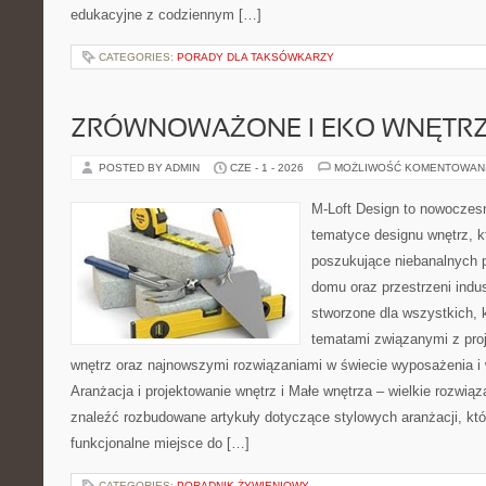
edukacyjne z codziennym […]
CATEGORIES:
PORADY DLA TAKSÓWKARZY
ZRÓWNOWAŻONE I EKO WNĘTR
POSTED BY ADMIN
CZE - 1 - 2026
MOŻLIWOŚĆ KOMENTOWAN
M-Loft Design to nowoczes
tematyce designu wnętrz, kt
poszukujące niebanalnych 
domu oraz przestrzeni indus
stworzone dla wszystkich, k
tematami związanymi z pro
wnętrz oraz najnowszymi rozwiązaniami w świecie wyposażenia i 
Aranżacja i projektowanie wnętrz i Małe wnętrza – wielkie rozwią
znaleźć rozbudowane artykuły dotyczące stylowych aranżacji, kt
funkcjonalne miejsce do […]
CATEGORIES:
PORADNIK ŻYWIENIOWY