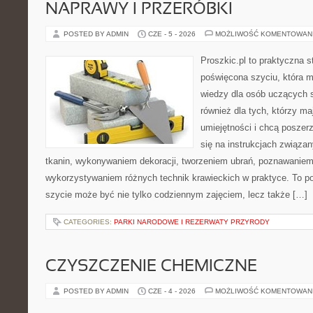
NAPRAWY I PRZERÓBKI
POSTED BY ADMIN
CZE - 5 - 2026
MOŻLIWOŚĆ KOMENTOWAN
Proszkic.pl to praktyczna s
poświęcona szyciu, która 
wiedzy dla osób uczących s
również dla tych, którzy m
umiejętności i chcą poszer
się na instrukcjach związa
tkanin, wykonywaniem dekoracji, tworzeniem ubrań, poznawaniem
wykorzystywaniem różnych technik krawieckich w praktyce. To por
szycie może być nie tylko codziennym zajęciem, lecz także […]
CATEGORIES:
PARKI NARODOWE I REZERWATY PRZYRODY
CZYSZCZENIE CHEMICZNE
POSTED BY ADMIN
CZE - 4 - 2026
MOŻLIWOŚĆ KOMENTOWAN