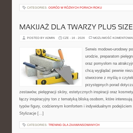
CATEGORIES:
OGRÓD W RÓŻNYCH PORACH ROKU
MAKIJAŻ DLA TWARZY PLUS SIZE
POSTED BY ADMIN
CZE - 16 - 2026
MOŻLIWOŚĆ KOMENTOWA
Serwis modowo-urodowy po
urodzie, preparatom pielęg
oraz pomysłom na atrakcyjn
chcą wyglądać pewnie nieza
stworzone z myślą o czytel
przystępnych porad dotyc
zestawów, pielęgnacji skóry, estetycznych inspiracji oraz kosme
łączy inspiracyjny ton z tematyką bliską osobom, które interesują
typów figury, codziennym komfortem i indywidualnym podejściem
Stylizacje […]
CATEGORIES:
TRENING DLA ZAAWANSOWANYCH