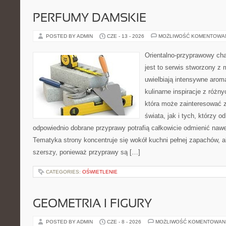
PERFUMY DAMSKIE
POSTED BY ADMIN
CZE - 13 - 2026
MOŻLIWOŚĆ KOMENTOWA
Orientalno-przyprawowy char
jest to serwis stworzony z 
uwielbiają intensywne aroma
kulinarne inspiracje z różny
która może zainteresować 
świata, jak i tych, którzy 
odpowiednio dobrane przyprawy potrafią całkowicie odmienić nawe
Tematyka strony koncentruje się wokół kuchni pełnej zapachów, al
szerszy, ponieważ przyprawy są […]
CATEGORIES:
OŚWIETLENIE
GEOMETRIA I FIGURY
POSTED BY ADMIN
CZE - 8 - 2026
MOŻLIWOŚĆ KOMENTOWAN