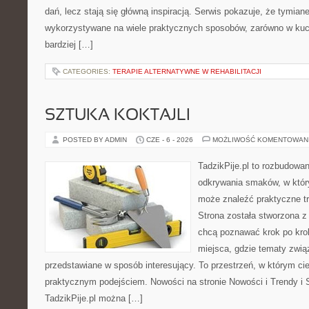
dań, lecz stają się główną inspiracją. Serwis pokazuje, że tymia
wykorzystywane na wiele praktycznych sposobów, zarówno w kuchn
bardziej […]
CATEGORIES:
TERAPIE ALTERNATYWNE W REHABILITACJI
SZTUKA KOKTAJLI
POSTED BY ADMIN
CZE - 6 - 2026
MOŻLIWOŚĆ KOMENTOWAN
TadzikPije.pl to rozbudowa
odkrywania smaków, w któ
może znaleźć praktyczne tr
Strona została stworzona z
chcą poznawać krok po kroku
miejsca, gdzie tematy zwią
przedstawiane w sposób interesujący. To przestrzeń, w którym cie
praktycznym podejściem. Nowości na stronie Nowości i Trendy i S
TadzikPije.pl można […]