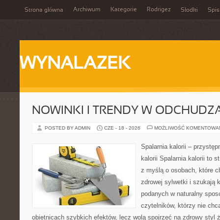
Archiwum
Kategorie
Rodrigez
Strona główna
Słodki
Spis
WYNALAZEK
NOWINKI I TRENDY W ODCHUDZ
POSTED BY ADMIN
CZE - 18 - 2026
MOŻLIWOŚĆ KOMENTOWA
Spalarnia kalorii – przystę
kalorii Spalarnia kalorii to
z myślą o osobach, które 
zdrowej sylwetki i szukają 
podanych w naturalny sposó
czytelników, którzy nie chc
obietnicach szybkich efektów, lecz wolą spojrzeć na zdrowy styl 