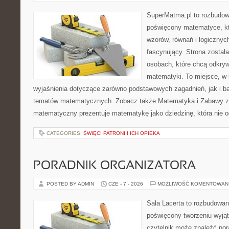
SuperMatma.pl to rozbudow
poświęcony matematyce, któ
wzorów, równań i logicznyc
fascynujący. Strona został
osobach, które chcą odkry
matematyki. To miejsce, w
wyjaśnienia dotyczące zarówno podstawowych zagadnień, jak i 
tematów matematycznych. Zobacz także Matematyka i Zabawy z L
matematyczny prezentuje matematykę jako dziedzinę, która nie o
CATEGORIES:
ŚWIĘCI PATRONI I ICH OPIEKA
PORADNIK ORGANIZATORA
POSTED BY ADMIN
CZE - 7 - 2026
MOŻLIWOŚĆ KOMENTOWAN
Sala Lacerta to rozbudowan
poświęcony tworzeniu wyją
czytelnik może znaleźć por