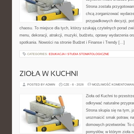
Strona została przygotowan
chcą zorganizować wydarze
przypadkowych decyzji, poś
chaosu. To miejsce dla tych, którzy szukają czytelnych porad zw
menu, dekoracji, atrakcji, muzyki, budżetu, oprawy wydarzenia o
spotkania. Nowości na stronie Budżet i Finanse i Trendy […]
CATEGORIES:
EDUKACJA I STUDIA STOMATOLOGICZNE
ZIOŁA W KUCHNI
POSTED BY ADMIN
CZE - 6 - 2026
MOŻLIWOŚĆ KOMENTOWAN
Zioła od Kuchni to przestrz
odkrywać naturalne przypr
Strona skupia się na tym, j
urozmaicić smak potraw, na
domowych przetworów. To 
pomysłów, w którym zioła n