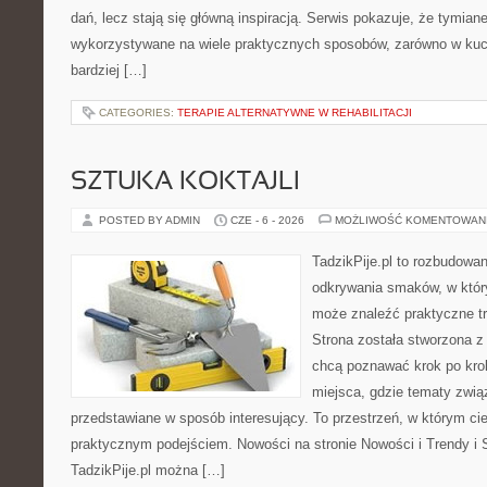
dań, lecz stają się główną inspiracją. Serwis pokazuje, że tymia
wykorzystywane na wiele praktycznych sposobów, zarówno w kuchn
bardziej […]
CATEGORIES:
TERAPIE ALTERNATYWNE W REHABILITACJI
SZTUKA KOKTAJLI
POSTED BY ADMIN
CZE - 6 - 2026
MOŻLIWOŚĆ KOMENTOWAN
TadzikPije.pl to rozbudowa
odkrywania smaków, w któ
może znaleźć praktyczne tr
Strona została stworzona z
chcą poznawać krok po kroku
miejsca, gdzie tematy zwią
przedstawiane w sposób interesujący. To przestrzeń, w którym cie
praktycznym podejściem. Nowości na stronie Nowości i Trendy i S
TadzikPije.pl można […]