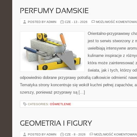
PERFUMY DAMSKIE
POSTED BY ADMIN
CZE - 13 - 2026
MOŻLIWOŚĆ KOMENTOWA
Orientalno-przyprawowy char
jest to serwis stworzony z 
uwielbiają intensywne aroma
kulinarne inspiracje z różny
która może zainteresować 
świata, jak i tych, którzy 
odpowiednio dobrane przyprawy potrafią całkowicie odmienić nawe
Tematyka strony koncentruje się wokół kuchni pełnej zapachów, al
szerszy, ponieważ przyprawy są […]
CATEGORIES:
OŚWIETLENIE
GEOMETRIA I FIGURY
POSTED BY ADMIN
CZE - 8 - 2026
MOŻLIWOŚĆ KOMENTOWAN