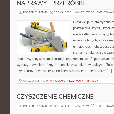
NAPRAWY I PRZERÓBKI
POSTED BY ADMIN
CZE - 5 - 2026
MOŻLIWOŚĆ KOMENTOWAN
Proszkic.pl to praktyczna s
poświęcona szyciu, która 
wiedzy dla osób uczących s
również dla tych, którzy m
umiejętności i chcą poszer
się na instrukcjach związa
tkanin, wykonywaniem dekoracji, tworzeniem ubrań, poznawaniem
wykorzystywaniem różnych technik krawieckich w praktyce. To por
szycie może być nie tylko codziennym zajęciem, lecz także […]
CATEGORIES:
PARKI NARODOWE I REZERWATY PRZYRODY
CZYSZCZENIE CHEMICZNE
POSTED BY ADMIN
CZE - 4 - 2026
MOŻLIWOŚĆ KOMENTOWAN