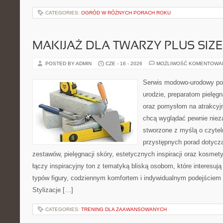
CATEGORIES:
OGRÓD W RÓŻNYCH PORACH ROKU
MAKIJAŻ DLA TWARZY PLUS SIZE
POSTED BY ADMIN
CZE - 16 - 2026
MOŻLIWOŚĆ KOMENTOWA
Serwis modowo-urodowy po
urodzie, preparatom pielęg
oraz pomysłom na atrakcyjn
chcą wyglądać pewnie nieza
stworzone z myślą o czytel
przystępnych porad dotyc
zestawów, pielęgnacji skóry, estetycznych inspiracji oraz kosme
łączy inspiracyjny ton z tematyką bliską osobom, które interesują
typów figury, codziennym komfortem i indywidualnym podejściem
Stylizacje […]
CATEGORIES:
TRENING DLA ZAAWANSOWANYCH