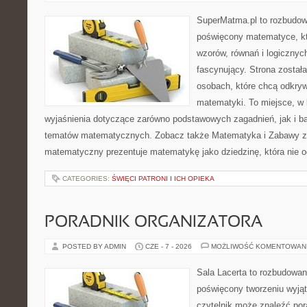
SuperMatma.pl to rozbudow
poświęcony matematyce, któ
wzorów, równań i logicznyc
fascynujący. Strona został
osobach, które chcą odkry
matematyki. To miejsce, w
wyjaśnienia dotyczące zarówno podstawowych zagadnień, jak i 
tematów matematycznych. Zobacz także Matematyka i Zabawy z L
matematyczny prezentuje matematykę jako dziedzinę, która nie o
CATEGORIES:
ŚWIĘCI PATRONI I ICH OPIEKA
PORADNIK ORGANIZATORA
POSTED BY ADMIN
CZE - 7 - 2026
MOŻLIWOŚĆ KOMENTOWAN
Sala Lacerta to rozbudowan
poświęcony tworzeniu wyją
czytelnik może znaleźć por