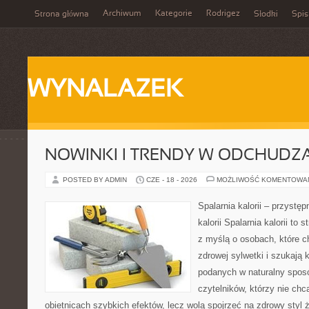
Archiwum
Kategorie
Rodrigez
Strona główna
Słodki
Spis
WYNALAZEK
NOWINKI I TRENDY W ODCHUDZ
POSTED BY ADMIN
CZE - 18 - 2026
MOŻLIWOŚĆ KOMENTOWA
Spalarnia kalorii – przystę
kalorii Spalarnia kalorii to
z myślą o osobach, które 
zdrowej sylwetki i szukają 
podanych w naturalny sposó
czytelników, którzy nie chc
obietnicach szybkich efektów, lecz wolą spojrzeć na zdrowy styl 