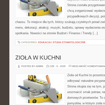
Strona została przygotowan
chcą zorganizować wydarze
przypadkowych decyzji, poś
chaosu. To miejsce dla tych, którzy szukają czytelnych porad zw
menu, dekoracji, atrakcji, muzyki, budżetu, oprawy wydarzenia o
spotkania. Nowości na stronie Budżet i Finanse i Trendy […]
CATEGORIES:
EDUKACJA I STUDIA STOMATOLOGICZNE
ZIOŁA W KUCHNI
POSTED BY ADMIN
CZE - 6 - 2026
MOŻLIWOŚĆ KOMENTOWAN
Zioła od Kuchni to przestrz
odkrywać naturalne przypr
Strona skupia się na tym, j
urozmaicić smak potraw, na
domowych przetworów. To 
pomysłów, w którym zioła n