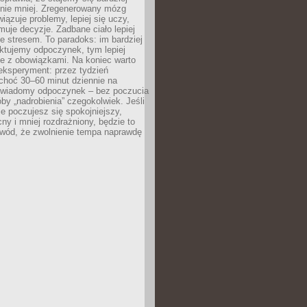
 nie mniej. Zregenerowany mózg
wiązuje problemy, lepiej się uczy,
jmuje decyzje. Zadbane ciało lepiej
ze stresem. To paradoks: im bardziej
ktujemy odpoczynek, tym lepiej
ie z obowiązkami. Na koniec warto
eksperyment: przez tydzień
choć 30–60 minut dziennie na
świadomy odpoczynek – bez poczucia
óby „nadrobienia” czegokolwiek. Jeśli
e poczujesz się spokojniejszy,
cny i mniej rozdrażniony, będzie to
owód, że zwolnienie tempa naprawdę