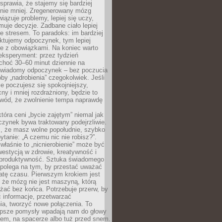
prawia, że stajemy się bardziej
 nie mniej. Zregenerowany mózg
wiązuje problemy, lepiej się uczy,
jmuje decyzje. Zadbane ciało lepiej
ze stresem. To paradoks: im bardziej
ktujemy odpoczynek, tym lepiej
ie z obowiązkami. Na koniec warto
eksperyment: przez tydzień
choć 30–60 minut dziennie na
świadomy odpoczynek – bez poczucia
óby „nadrobienia” czegokolwiek. Jeśli
e poczujesz się spokojniejszy,
cny i mniej rozdrażniony, będzie to
owód, że zwolnienie tempa naprawdę
która ceni „bycie zajętym” niemal jak
zynek bywa traktowany podejrzliwie.
z, że masz wolne popołudnie, szybko
pytanie: „A czemu nic nie robisz?”.
łaśnie to „nicnierobienie” może być
westycją w zdrowie, kreatywność i
 produktywność. Sztuka świadomego
polega na tym, by przestać uważać
atę czasu. Pierwszym krokiem jest
 że mózg nie jest maszyną, którą
żać bez końca. Potrzebuje przerw, by
 informacje, przetwarzać
ia, tworzyć nowe połączenia. To
lepsze pomysły wpadają nam do głowy
cem, na spacerze albo tuż przed snem.