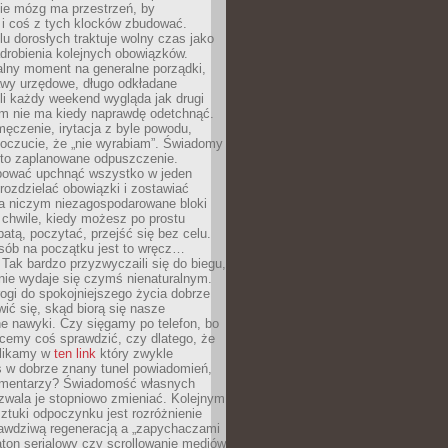
ie mózg ma przestrzeń, by
 i coś z tych klocków zbudować.
elu dorosłych traktuje wolny czas jako
drobienia kolejnych obowiązków.
alny moment na generalne porządki,
awy urzędowe, długo odkładane
śli każdy weekend wygląda jak drugi
zm nie ma kiedy naprawdę odetchnąć.
ęczenie, irytacja z byle powodu,
poczucie, że „nie wyrabiam”. Świadomy
to zaplanowane odpuszczenie.
bować upchnąć wszystko w jeden
 rozdzielać obowiązki i zostawiać
na niczym niezagospodarowane bloki
 chwile, kiedy możesz po prostu
batą, poczytać, przejść się bez celu.
sób na początku jest to wręcz…
Tak bardzo przyzwyczaili się do biegu,
nie wydaje się czymś nienaturalnym.
ogi do spokojniejszego życia dobrze
wić się, skąd biorą się nasze
e nawyki. Czy sięgamy po telefon, bo
cemy coś sprawdzić, czy dlatego, że
klikamy w
ten link
który zwykle
s w dobrze znany tunel powiadomień,
komentarzy? Świadomość własnych
zwala je stopniowo zmieniać. Kolejnym
tuki odpoczynku jest rozróżnienie
awdziwą regeneracją a „zapychaczami
ton serialowy czy scrollowanie mediów