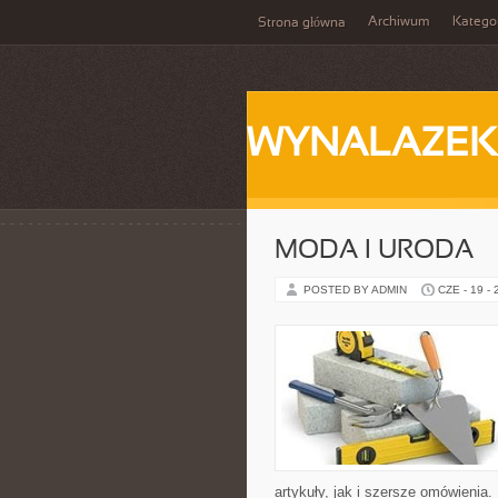
Archiwum
Katego
Strona główna
WYNALAZEK
MODA I URODA
POSTED BY ADMIN
CZE - 19 -
artykuły, jak i szersze omówienia. 