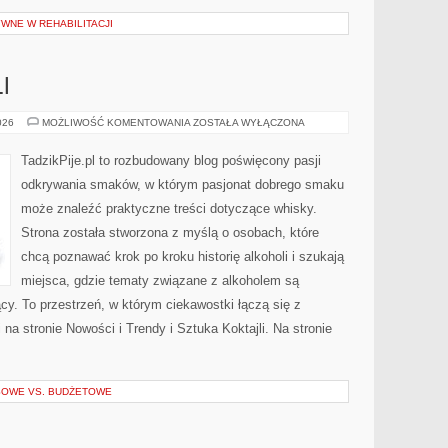
WNE W REHABILITACJI
I
SZTUKA
026
MOŻLIWOŚĆ KOMENTOWANIA
ZOSTAŁA WYŁĄCZONA
KOKTAJLI
TadzikPije.pl to rozbudowany blog poświęcony pasji
odkrywania smaków, w którym pasjonat dobrego smaku
może znaleźć praktyczne treści dotyczące whisky.
Strona została stworzona z myślą o osobach, które
chcą poznawać krok po kroku historię alkoholi i szukają
miejsca, gdzie tematy związane z alkoholem są
cy. To przestrzeń, w którym ciekawostki łączą się z
a stronie Nowości i Trendy i Sztuka Koktajli. Na stronie
SOWE VS. BUDŻETOWE