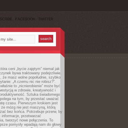
SCRIBE
FACEBOOK
TWITTER
która ceni „bycie zajętym” niemal jak
zynek bywa traktowany podejrzliwie.
z, że masz wolne popołudnie, szybko
pytanie: „A czemu nic nie robisz?”.
łaśnie to „nicnierobienie” może być
westycją w zdrowie, kreatywność i
 produktywność. Sztuka świadomego
polega na tym, by przestać uważać
atę czasu. Pierwszym krokiem jest
 że mózg nie jest maszyną, którą
żać bez końca. Potrzebuje przerw, by
 informacje, przetwarzać
ia, tworzyć nowe połączenia. To
lepsze pomysły wpadają nam do głowy