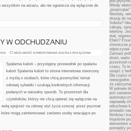
pod pryszni
Wtedy właśn
 wszystkim na wizażu, ale nie ogranicza się wyłącznie do
„posprzątać”
Niestety, wi
okazję do na
Sobota? Ide
zakupy, spr
telefony. Je
etat, organi
Efekt? Przem
DY W ODCHUDZANIU
chroniczne 
odpoczynek 
NOWINKI
 2026
MOŻLIWOŚĆ KOMENTOWANIA
ZOSTAŁA WYŁĄCZONA
Zamiast pró
I
dzień, warto
TRENDY
przestrzeń 
W
Spalarnia kalorii – przystępny przewodnik po spalaniu
ODCHUDZANIU
czasu. To te
kalorii Spalarnia kalorii to strona internetowa stworzony
usiąść z her
Dla części o
z myślą o osobach, które chcą przemyśleć temat
niewygodne. 
że zatrzyma
zdrowej sylwetki i szukają konkretnych informacji
W połowie dr
podanych w naturalny sposób. To przestrzeń dla
jest zastano
automatyczn
czytelników, którzy nie chcą opierać się wyłącznie na
naprawdę ch
z wolą spojrzeć na zdrowy styl życia szerzej: przez pryzmat
odruchowo 
prowadzi na
, które mogą zainteresować zarówno osoby wracające po
filmików i 
impulsów po
elementem sz
pomiędzy pr