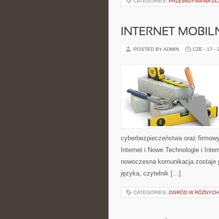
CATEGORIES:
PRZEWIDYWANIA DL
INTERNET MOBILN
POSTED BY ADMIN
CZE - 17 -
cyberbezpieczeństwa oraz firmowy
Internet i Nowe Technologie i Inte
nowoczesna komunikacja zostaje 
języka, czytelnik […]
CATEGORIES:
OGRÓD W RÓŻNYCH