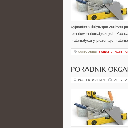
wyjaśnienia dotyczące zarówno p
tematów matematycznych. Zobacz 
matematyczny prezentuje matematy
CATEGORIES:
ŚWIĘCI PATRONI I I
PORADNIK ORGA
POSTED BY ADMIN
CZE - 7 - 2