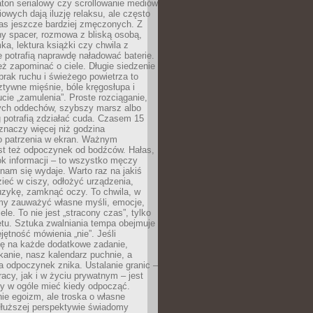
ton serialowy czy scrollowanie mediów
owych dają iluzję relaksu, ale często
nas jeszcze bardziej zmęczonych. Z
ny spacer, rozmowa z bliską osobą,
ka, lektura książki czy chwila z
 potrafią naprawdę naładować baterie.
ż zapominać o ciele. Długie siedzenie
 brak ruchu i świeżego powietrza to
ztywne mięśnie, bóle kręgosłupa i
cie „zamulenia”. Proste rozciąganie,
zych oddechów, szybszy marsz albo
ng potrafią zdziałać cuda. Czasem 15
znaczy więcej niż godzina
 patrzenia w ekran. Ważnym
st też odpoczynek od bodźców. Hałas,
łok informacji – to wszystko męczy
ż nam się wydaje. Warto raz na jakiś
ieć w ciszy, odłożyć urządzenia,
zykę, zamknąć oczy. To chwila, w
my zauważyć własne myśli, emocje,
ele. To nie jest „stracony czas”, tylko
tu. Sztuka zwalniania tempa obejmuje
jętność mówienia „nie”. Jeśli
ę na każde dodatkowe zadanie,
tkanie, nasz kalendarz puchnie, a
a odpoczynek znika. Ustalanie granic –
acy, jak i w życiu prywatnym – jest
by w ogóle mieć kiedy odpocząć.
ie egoizm, ale troska o własne
dłuższej perspektywie świadomy