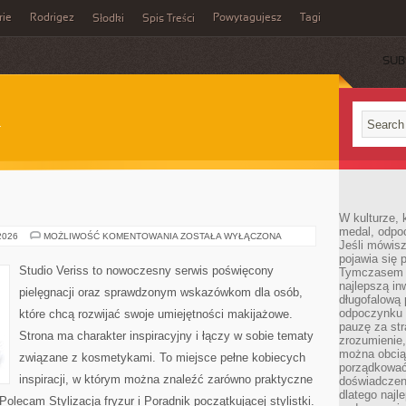
rie
Rodrigez
Powytagujesz
Tagi
Słodki
Spis Treści
SUB
W kulturze, 
medal, odpoc
MODA
 2026
MOŻLIWOŚĆ KOMENTOWANIA
ZOSTAŁA WYŁĄCZONA
Jeśli mówis
I
URODA
pojawia się 
Studio Veriss to nowoczesny serwis poświęcony
Tymczasem w
najlepszą in
pielęgnacji oraz sprawdzonym wskazówkom dla osób,
długofalową
odpoczynku 
które chcą rozwijać swoje umiejętności makijażowe.
pauzę za str
Strona ma charakter inspiracyjny i łączy w sobie tematy
zrozumienie,
można obcią
związane z kosmetykami. To miejsce pełne kobiecych
porządkować
inspiracji, w którym można znaleźć zarówno praktyczne
doświadczen
dlatego naj
Polecam Stylizacja fryzur i Poradnik początkującej stylistki.