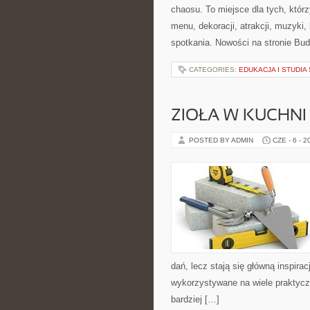
chaosu. To miejsce dla tych, któr
menu, dekoracji, atrakcji, muzyki
spotkania. Nowości na stronie Bud
CATEGORIES:
EDUKACJA I STUDI
ZIOŁA W KUCHNI
POSTED BY ADMIN
CZE - 6 - 2
dań, lecz stają się główną inspir
wykorzystywane na wiele praktycz
bardziej […]