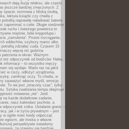
owych dają iluzję relaksu, ale często
nas jeszcze bardziej zmęczonych. Z
ny spacer, rozmowa z bliską osobą,
ka, lektura książki czy chwila z
 potrafią naprawdę naładować baterie.
ż zapominać o ciele. Długie siedzenie
 brak ruchu i świeżego powietrza to
ztywne mięśnie, bóle kręgosłupa i
cie „zamulenia”. Proste rozciąganie,
zych oddechów, szybszy marsz albo
ng potrafią zdziałać cuda. Czasem 15
znaczy więcej niż godzina
 patrzenia w ekran. Ważnym
st też odpoczynek od bodźców. Hałas,
łok informacji – to wszystko męczy
ż nam się wydaje. Warto raz na jakiś
ieć w ciszy, odłożyć urządzenia,
zykę, zamknąć oczy. To chwila, w
my zauważyć własne myśli, emocje,
ele. To nie jest „stracony czas”, tylko
tu. Sztuka zwalniania tempa obejmuje
jętność mówienia „nie”. Jeśli
ę na każde dodatkowe zadanie,
tkanie, nasz kalendarz puchnie, a
a odpoczynek znika. Ustalanie granic –
acy, jak i w życiu prywatnym – jest
by w ogóle mieć kiedy odpocząć.
ie egoizm, ale troska o własne
dłuższej perspektywie świadomy
prawia, że stajemy się bardziej