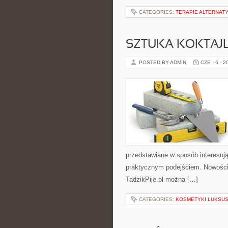
CATEGORIES:
TERAPIE ALTERNATY
SZTUKA KOKTAJL
POSTED BY ADMIN
CZE - 6 - 2
przedstawiane w sposób interesują
praktycznym podejściem. Nowości n
TadzikPije.pl można […]
CATEGORIES:
KOSMETYKI LUKSU