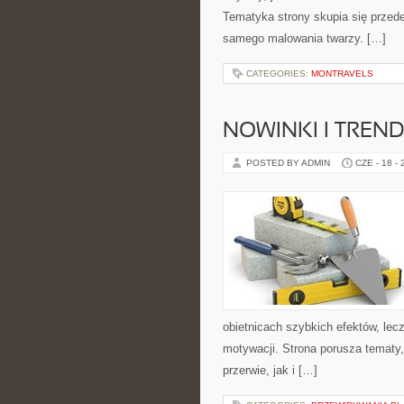
Tematyka strony skupia się przede
samego malowania twarzy. […]
CATEGORIES:
MONTRAVELS
NOWINKI I TREN
POSTED BY ADMIN
CZE - 18 -
obietnicach szybkich efektów, lec
motywacji. Strona porusza tematy
przerwie, jak i […]