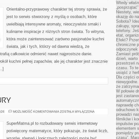
DAMSKIE
Wtedy właśn
„posprzątać”
Orientalno-przyprawowy charakter tej strony sprawia, że
Niestety, wi
jest to serwis stworzony z myślą o osobach, które
okazję do na
Sobota? Ide
uwielbiają intensywne aromaty, nieoczywiste smaki i
zakupy, spr
telefony. Je
kulinarne inspiracje z różnych stron świata. To witryna,
etat, organi
która może zainteresować zarówno pasjonatów kuchni
Efekt? Przem
chroniczne 
świata, jak i tych, którzy od dawna wiedzą, że
odpoczynek 
rafią całkowicie odmienić nawet najprostsze danie.
Zamiast pró
dzień, warto
kół kuchni pełnej zapachów, ale jej charakter jest znacznie
przestrzeń 
czasu. To te
…]
usiąść z her
Dla części o
niewygodne. 
że zatrzyma
W połowie dr
jest zastano
URY
automatyczn
naprawdę ch
odruchowo 
GEOMETRIA
026
MOŻLIWOŚĆ KOMENTOWANIA
ZOSTAŁA WYŁĄCZONA
prowadzi na
I
FIGURY
filmików i 
SuperMatma.pl to rozbudowany serwis internetowy
impulsów po
elementem sz
poświęcony matematyce, który pokazuje, że świat liczb,
pomiędzy pr
czasu”. Mara
wzorów, równań i logicznych zależności może być