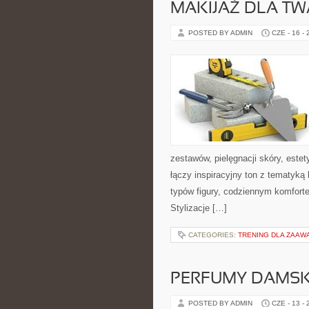
MAKIJAŻ DLA TW
POSTED BY ADMIN
CZE - 16 -
zestawów, pielęgnacji skóry, este
łączy inspiracyjny ton z tematyką 
typów figury, codziennym komfort
Stylizacje […]
CATEGORIES:
TRENING DLA ZAA
PERFUMY DAMSK
POSTED BY ADMIN
CZE - 13 -