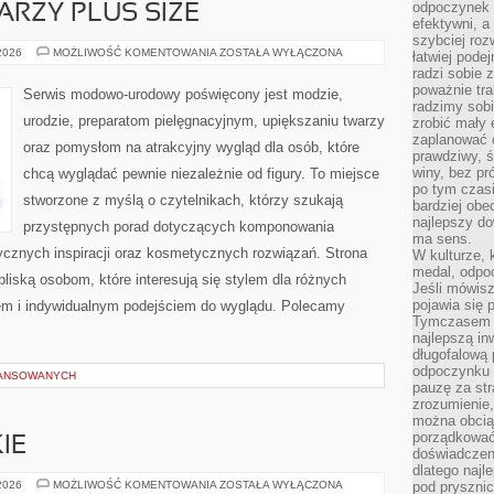
odpoczynek s
ARZY PLUS SIZE
efektywni, a
szybciej roz
MAKIJAŻ
 2026
MOŻLIWOŚĆ KOMENTOWANIA
ZOSTAŁA WYŁĄCZONA
łatwiej pode
DLA
radzi sobie 
TWARZY
PLUS
poważnie tra
Serwis modowo-urodowy poświęcony jest modzie,
SIZE
radzimy sob
urodzie, preparatom pielęgnacyjnym, upiększaniu twarzy
zrobić mały 
zaplanować 
oraz pomysłom na atrakcyjny wygląd dla osób, które
prawdziwy, 
winy, bez pr
chcą wyglądać pewnie niezależnie od figury. To miejsce
po tym czasi
stworzone z myślą o czytelnikach, którzy szukają
bardziej obe
najlepszy d
przystępnych porad dotyczących komponowania
ma sens.
tycznych inspiracji oraz kosmetycznych rozwiązań. Strona
W kulturze, 
medal, odpoc
bliską osobom, które interesują się stylem dla różnych
Jeśli mówis
pojawia się 
em i indywidualnym podejściem do wyglądu. Polecamy
Tymczasem w
najlepszą in
długofalową
odpoczynku 
WANSOWANYCH
pauzę za str
zrozumienie,
można obcią
porządkować
IE
doświadczen
dlatego naj
PERFUMY
 2026
MOŻLIWOŚĆ KOMENTOWANIA
ZOSTAŁA WYŁĄCZONA
pod pryszni