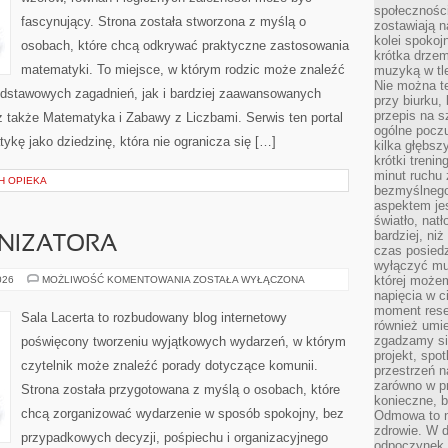
społeczności
fascynujący. Strona została stworzona z myślą o
zostawiają 
kolei spokoj
osobach, które chcą odkrywać praktyczne zastosowania
krótka drzem
matematyki. To miejsce, w którym rodzic może znaleźć
muzyką w tle
Nie można te
odstawowych zagadnień, jak i bardziej zaawansowanych
przy biurku,
przepis na s
także Matematyka i Zabawy z Liczbami. Serwis ten portal
ogólne poczu
kę jako dziedzinę, która nie ogranicza się […]
kilka głębs
krótki treni
minut ruchu 
CH OPIEKA
bezmyślnego
aspektem je
światło, nat
bardziej, ni
NIZATORA
czas posiedz
wyłączyć mu
PORADNIK
której może
026
MOŻLIWOŚĆ KOMENTOWANIA
ZOSTAŁA WYŁĄCZONA
ORGANIZATORA
napięcia w ci
moment rese
Sala Lacerta to rozbudowany blog internetowy
również umie
zgadzamy si
poświęcony tworzeniu wyjątkowych wydarzeń, w którym
projekt, spo
czytelnik może znaleźć porady dotyczące komunii.
przestrzeń n
zarówno w pr
Strona została przygotowana z myślą o osobach, które
konieczne, 
chcą zorganizować wydarzenie w sposób spokojny, bez
Odmowa to n
zdrowie. W 
przypadkowych decyzji, pośpiechu i organizacyjnego
odpoczynek s