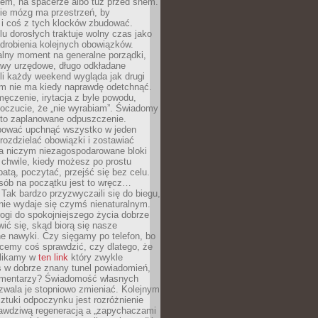
cem, na spacerze albo tuż przed snem.
ie mózg ma przestrzeń, by
 i coś z tych klocków zbudować.
elu dorosłych traktuje wolny czas jako
drobienia kolejnych obowiązków.
alny moment na generalne porządki,
awy urzędowe, długo odkładane
śli każdy weekend wygląda jak drugi
zm nie ma kiedy naprawdę odetchnąć.
ęczenie, irytacja z byle powodu,
poczucie, że „nie wyrabiam”. Świadomy
to zaplanowane odpuszczenie.
bować upchnąć wszystko w jeden
 rozdzielać obowiązki i zostawiać
na niczym niezagospodarowane bloki
 chwile, kiedy możesz po prostu
batą, poczytać, przejść się bez celu.
sób na początku jest to wręcz…
Tak bardzo przyzwyczaili się do biegu,
nie wydaje się czymś nienaturalnym.
ogi do spokojniejszego życia dobrze
wić się, skąd biorą się nasze
e nawyki. Czy sięgamy po telefon, bo
cemy coś sprawdzić, czy dlatego, że
klikamy w
ten link
który zwykle
s w dobrze znany tunel powiadomień,
komentarzy? Świadomość własnych
zwala je stopniowo zmieniać. Kolejnym
tuki odpoczynku jest rozróżnienie
awdziwą regeneracją a „zapychaczami