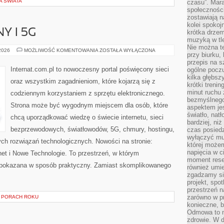
A ŚWIATA
czasu”. Mara
społeczności
zostawiają 
kolei spokoj
Y I 5G
krótka drzem
muzyką w tle
Nie można te
INTERNET
 2026
MOŻLIWOŚĆ KOMENTOWANIA
ZOSTAŁA WYŁĄCZONA
przy biurku,
MOBILNY
I
przepis na s
5G
Internat.com.pl to nowoczesny portal poświęcony sieci
ogólne poczu
kilka głębs
oraz wszystkim zagadnieniom, które kojarzą się z
krótki treni
minut ruchu 
codziennym korzystaniem z sprzętu elektronicznego.
bezmyślnego
Strona może być wygodnym miejscem dla osób, które
aspektem je
światło, nat
chcą uporządkować wiedzę o świecie internetu, sieci
bardziej, ni
bezprzewodowych, światłowodów, 5G, chmury, hostingu,
czas posiedz
wyłączyć mu
ch rozwiązań technologicznych. Nowości na stronie:
której może
napięcia w ci
rnet i Nowe Technologie. To przestrzeń, w którym
moment rese
pokazana w sposób praktyczny. Zamiast skomplikowanego
również umie
zgadzamy si
projekt, spo
przestrzeń n
zarówno w pr
 PORACH ROKU
konieczne, 
Odmowa to n
zdrowie. W 