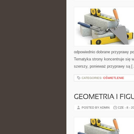
odpowiednio dobrane przyprawy pot
Tematyka strony koncentruje się wo
szerszy, ponieważ przyprawy są [
CATEGORIES:
OŚWIETLENIE
GEOMETRIA I FIG
POSTED BY ADMIN
CZE - 8 - 2