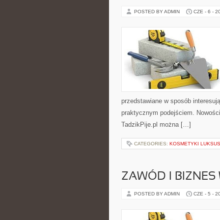
POSTED BY ADMIN
CZE - 6 - 2
przedstawiane w sposób interesują
praktycznym podejściem. Nowości n
TadzikPije.pl można […]
CATEGORIES:
KOSMETYKI LUKSU
ZAWÓD I BIZNES
POSTED BY ADMIN
CZE - 5 - 2