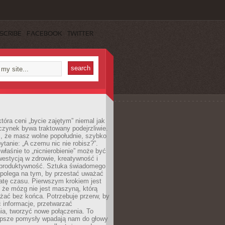
SCRIBE
FACEBOOK
TWITTER
która ceni „bycie zajętym” niemal jak
zynek bywa traktowany podejrzliwie.
z, że masz wolne popołudnie, szybko
pytanie: „A czemu nic nie robisz?”.
łaśnie to „nicnierobienie” może być
westycją w zdrowie, kreatywność i
 produktywność. Sztuka świadomego
polega na tym, by przestać uważać
atę czasu. Pierwszym krokiem jest
 że mózg nie jest maszyną, którą
żać bez końca. Potrzebuje przerw, by
 informacje, przetwarzać
ia, tworzyć nowe połączenia. To
lepsze pomysły wpadają nam do głowy