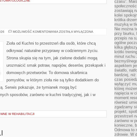
A STOMATOLOGICZNE
czasu”. Mara
społeczności
zostawiają 
kolei spokoj
krótka drzem
muzyką w tle
Nie można te
ZIOŁA
026
MOŻLIWOŚĆ KOMENTOWANIA
ZOSTAŁA WYŁĄCZONA
przy biurku,
W
przepis na s
KUCHNI
ogólne poczu
Zioła od Kuchni to przestrzeń dla osób, które chcą
kilka głębs
odkrywać naturalne przyprawy w codziennym życiu.
krótki treni
minut ruchu 
Strona skupia się na tym, jak zielone dodatki mogą
bezmyślnego
urozmaicić smak potraw, napojów, deserów, przekąsek i
aspektem je
światło, nat
domowych przetworów. To domowa skarbnica
bardziej, ni
czas posiedz
pomysłów, w którym zioła nie są tylko dodatkiem do
wyłączyć mu
acją. Serwis pokazuje, że tymianek mogą być
której może
napięcia w ci
nych sposobów, zarówno w kuchni tradycyjnej, jak i w
moment rese
również umie
zgadzamy si
projekt, spo
WNE W REHABILITACJI
przestrzeń n
zarówno w pr
konieczne, 
Odmowa to n
I
zdrowie. W 