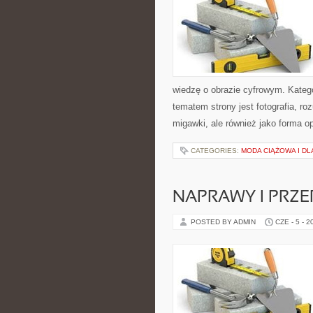
wiedzę o obrazie cyfrowym. Kateg
tematem strony jest fotografia, r
migawki, ale również jako forma o
CATEGORIES:
MODA CIĄŻOWA I D
NAPRAWY I PRZE
POSTED BY ADMIN
CZE - 5 - 2