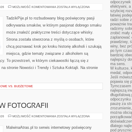
odpoczynek s
efektywni, a
SZTUKA
026
MOŻLIWOŚĆ KOMENTOWANIA
ZOSTAŁA WYŁĄCZONA
KOKTAJLI
szybciej roz
łatwiej pode
TadzikPije.pl to rozbudowany blog poświęcony pasji
radzi sobie 
poważnie tra
odkrywania smaków, w którym pasjonat dobrego smaku
radzimy sob
może znaleźć praktyczne treści dotyczące whisky.
zrobić mały 
zaplanować 
Strona została stworzona z myślą o osobach, które
prawdziwy, 
winy, bez pr
chcą poznawać krok po kroku historię alkoholi i szukają
po tym czasi
miejsca, gdzie tematy związane z alkoholem są
bardziej obe
najlepszy d
cy. To przestrzeń, w którym ciekawostki łączą się z
ma sens.
a stronie Nowości i Trendy i Sztuka Koktajli. Na stronie
W kulturze, 
medal, odpoc
Jeśli mówis
pojawia się 
Tymczasem w
SOWE VS. BUDŻETOWE
najlepszą in
długofalową
odpoczynku 
pauzę za str
 W FOTOGRAFII
zrozumienie,
można obcią
ZAWÓD
026
MOŻLIWOŚĆ KOMENTOWANIA
ZOSTAŁA WYŁĄCZONA
porządkować
I
doświadczen
BIZNES
dlatego naj
W
MalwinaAtras.pl to serwis internetowy poświęcony
FOTOGRAFII
pod pryszni