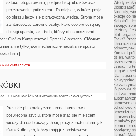
sztuce fotografowania, postprodukcji obrazów oraz
Wtedy właśn
„posprzątać”
projektowaniu graficznemu. To miejsce, w której pasja
Niestety, wi
okazję do na
do obrazu łączy się z praktyczną wiedzą. Strona może
Sobota? Ide
zainteresować zarówno osoby, które dopiero uczą się
zakupy, spr
telefony. Je
obsługi aparatu, jak i tych, którzy chcą poszerzać
etat, organi
orie: Grafika Komputerowa i Sprzęt i Akcesoria. Głównym
Efekt? Przem
chroniczne 
ozumiana nie tylko jako mechaniczne naciskanie spustu
odpoczynek 
Zamiast pró
powiadania […]
dzień, warto
przestrzeń 
LA MAM KARMIĄCYCH
czasu. To te
usiąść z her
Dla części o
niewygodne. 
że zatrzyma
RÓBKI
W połowie dr
jest zastano
NAPRAWY
026
MOŻLIWOŚĆ KOMENTOWANIA
ZOSTAŁA WYŁĄCZONA
automatyczn
I
naprawdę ch
PRZERÓBKI
odruchowo 
Proszkic.pl to praktyczna strona internetowa
prowadzi na
poświęcona szyciu, która może stać się miejscem
filmików i 
impulsów po
wiedzy dla osób uczących się pracy z materiałami, jak
elementem sz
również dla tych, którzy mają już podstawowe
pomiędzy pr
czasu”. Mara