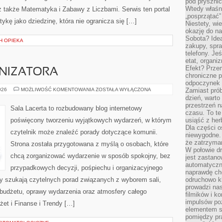
pod pryszni
Wtedy właśn
także Matematyka i Zabawy z Liczbami. Serwis ten portal
„posprzątać”
kę jako dziedzinę, która nie ogranicza się […]
Niestety, wi
okazję do na
Sobota? Ide
CH OPIEKA
zakupy, spr
telefony. Je
etat, organi
Efekt? Przem
NIZATORA
chroniczne 
odpoczynek 
PORADNIK
026
MOŻLIWOŚĆ KOMENTOWANIA
ZOSTAŁA WYŁĄCZONA
Zamiast pró
ORGANIZATORA
dzień, warto
przestrzeń 
Sala Lacerta to rozbudowany blog internetowy
czasu. To te
poświęcony tworzeniu wyjątkowych wydarzeń, w którym
usiąść z her
Dla części o
czytelnik może znaleźć porady dotyczące komunii.
niewygodne. 
że zatrzyma
Strona została przygotowana z myślą o osobach, które
W połowie dr
chcą zorganizować wydarzenie w sposób spokojny, bez
jest zastano
automatyczn
przypadkowych decyzji, pośpiechu i organizacyjnego
naprawdę ch
zy szukają czytelnych porad związanych z wyborem sali,
odruchowo 
prowadzi na
, budżetu, oprawy wydarzenia oraz atmosfery całego
filmików i 
impulsów po
żet i Finanse i Trendy […]
elementem sz
pomiędzy pr