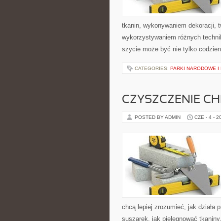
tkanin, wykonywaniem dekoracji, 
wykorzystywaniem różnych technik 
szycie może być nie tylko codzie
CATEGORIES:
PARKI NARODOWE I
CZYSZCZENIE C
POSTED BY ADMIN
CZE - 4 - 2
chcą lepiej zrozumieć, jak działa p
suszarek, jak pielęgnować tkaniny