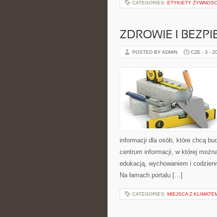
CATEGORIES:
ETYKIETY ŻYWNOŚC
ZDROWIE I BEZP
POSTED BY ADMIN
CZE - 3 - 2
informacji dla osób, które chcą b
centrum informacji, w której możn
edukacją, wychowaniem i codzien
Na łamach portalu […]
CATEGORIES:
MIEJSCA Z KLIMATE