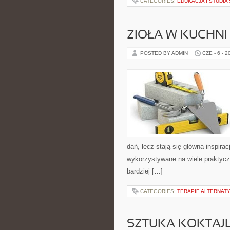
CATEGORIES:
EDUKACJA I STUDI
ZIOŁA W KUCHNI
POSTED BY ADMIN
CZE - 6 - 2
dań, lecz stają się główną inspir
wykorzystywane na wiele praktycz
bardziej […]
CATEGORIES:
TERAPIE ALTERNATY
SZTUKA KOKTAJL