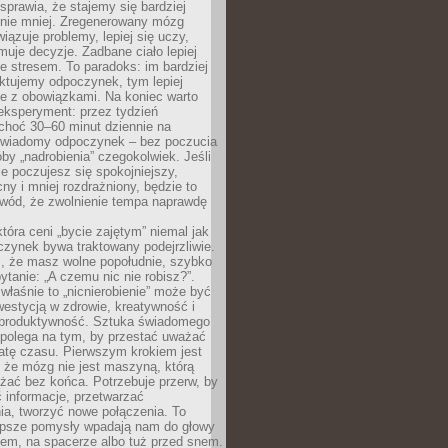
prawia, że stajemy się bardziej
 nie mniej. Zregenerowany mózg
wiązuje problemy, lepiej się uczy,
jmuje decyzje. Zadbane ciało lepiej
ze stresem. To paradoks: im bardziej
ktujemy odpoczynek, tym lepiej
ie z obowiązkami. Na koniec warto
eksperyment: przez tydzień
choć 30–60 minut dziennie na
świadomy odpoczynek – bez poczucia
óby „nadrobienia” czegokolwiek. Jeśli
e poczujesz się spokojniejszy,
cny i mniej rozdrażniony, będzie to
owód, że zwolnienie tempa naprawdę
która ceni „bycie zajętym” niemal jak
zynek bywa traktowany podejrzliwie.
z, że masz wolne popołudnie, szybko
pytanie: „A czemu nic nie robisz?”.
łaśnie to „nicnierobienie” może być
westycją w zdrowie, kreatywność i
 produktywność. Sztuka świadomego
polega na tym, by przestać uważać
atę czasu. Pierwszym krokiem jest
 że mózg nie jest maszyną, którą
żać bez końca. Potrzebuje przerw, by
 informacje, przetwarzać
ia, tworzyć nowe połączenia. To
lepsze pomysły wpadają nam do głowy
cem, na spacerze albo tuż przed snem.