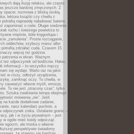
owych dają iluzję relaksu, ale często
nas jeszcze bardziej zmęczonych. Z
ny spacer, rozmowa z bliską osobą,
ka, lektura książki czy chwila z
 potrafią naprawdę naładować baterie.
ż zapominać o ciele. Długie siedzenie
 brak ruchu i świeżego powietrza to
ztywne mięśnie, bóle kręgosłupa i
cie „zamulenia”. Proste rozciąganie,
zych oddechów, szybszy marsz albo
ng potrafią zdziałać cuda. Czasem 15
znaczy więcej niż godzina
 patrzenia w ekran. Ważnym
st też odpoczynek od bodźców. Hałas,
łok informacji – to wszystko męczy
ż nam się wydaje. Warto raz na jakiś
ieć w ciszy, odłożyć urządzenia,
zykę, zamknąć oczy. To chwila, w
my zauważyć własne myśli, emocje,
ele. To nie jest „stracony czas”, tylko
tu. Sztuka zwalniania tempa obejmuje
jętność mówienia „nie”. Jeśli
ę na każde dodatkowe zadanie,
tkanie, nasz kalendarz puchnie, a
a odpoczynek znika. Ustalanie granic –
acy, jak i w życiu prywatnym – jest
by w ogóle mieć kiedy odpocząć.
ie egoizm, ale troska o własne
dłuższej perspektywie świadomy
prawia, że stajemy się bardziej