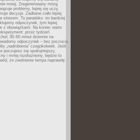
 nie mniej. Zregenerowany mózg
wiązuje problemy, lepiej się uczy,
jmuje decyzje. Zadbane ciało lepiej
ze stresem. To paradoks: im bardziej
ktujemy odpoczynek, tym lepiej
ie z obowiązkami. Na koniec warto
eksperyment: przez tydzień
choć 30–60 minut dziennie na
świadomy odpoczynek – bez poczucia
óby „nadrobienia” czegokolwiek. Jeśli
e poczujesz się spokojniejszy,
cny i mniej rozdrażniony, będzie to
owód, że zwolnienie tempa naprawdę