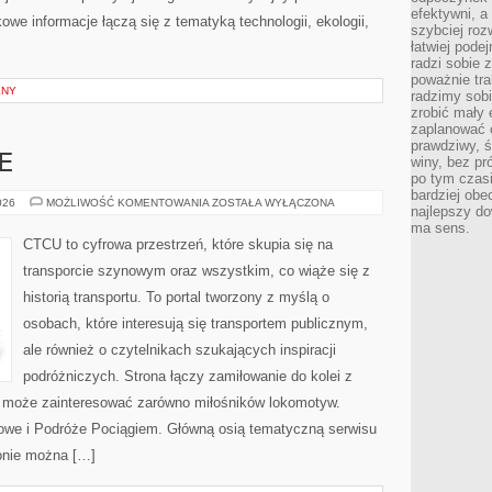
efektywni, a
owe informacje łączą się z tematyką technologii, ekologii,
szybciej roz
łatwiej pode
radzi sobie 
poważnie tra
LNY
radzimy sob
zrobić mały 
zaplanować 
prawdziwy, 
E
winy, bez pr
po tym czasi
bardziej obe
KOLEJ
026
MOŻLIWOŚĆ KOMENTOWANIA
ZOSTAŁA WYŁĄCZONA
najlepszy d
NA
ŚWIECIE
ma sens.
CTCU to cyfrowa przestrzeń, które skupia się na
transporcie szynowym oraz wszystkim, co wiąże się z
historią transportu. To portal tworzony z myślą o
osobach, które interesują się transportem publicznym,
ale również o czytelnikach szukających inspiracji
podróżniczych. Strona łączy zamiłowanie do kolei z
u może zainteresować zarówno miłośników lokomotyw.
ejowe i Podróże Pociągiem. Główną osią tematyczną serwisu
onie można […]