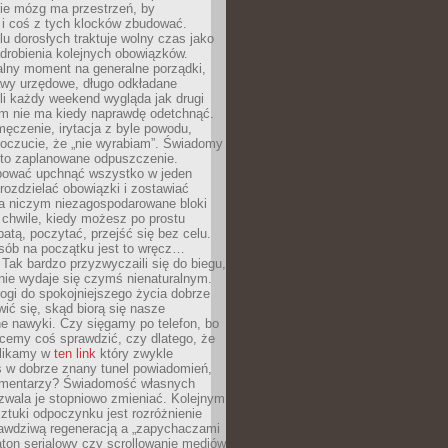
ie mózg ma przestrzeń, by
 i coś z tych klocków zbudować.
elu dorosłych traktuje wolny czas jako
drobienia kolejnych obowiązków.
alny moment na generalne porządki,
awy urzędowe, długo odkładane
śli każdy weekend wygląda jak drugi
zm nie ma kiedy naprawdę odetchnąć.
ęczenie, irytacja z byle powodu,
poczucie, że „nie wyrabiam”. Świadomy
to zaplanowane odpuszczenie.
bować upchnąć wszystko w jeden
 rozdzielać obowiązki i zostawiać
na niczym niezagospodarowane bloki
 chwile, kiedy możesz po prostu
batą, poczytać, przejść się bez celu.
sób na początku jest to wręcz…
Tak bardzo przyzwyczaili się do biegu,
nie wydaje się czymś nienaturalnym.
ogi do spokojniejszego życia dobrze
wić się, skąd biorą się nasze
e nawyki. Czy sięgamy po telefon, bo
cemy coś sprawdzić, czy dlatego, że
klikamy w
ten link
który zwykle
s w dobrze znany tunel powiadomień,
komentarzy? Świadomość własnych
zwala je stopniowo zmieniać. Kolejnym
tuki odpoczynku jest rozróżnienie
awdziwą regeneracją a „zapychaczami
ton serialowy czy scrollowanie mediów