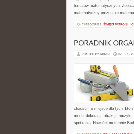
tematów matematycznych. Zobacz 
matematyczny prezentuje matematy
CATEGORIES:
ŚWIĘCI PATRONI I I
PORADNIK ORGA
POSTED BY ADMIN
CZE - 7 - 2
chaosu. To miejsce dla tych, któr
menu, dekoracji, atrakcji, muzyki
spotkania. Nowości na stronie Bud