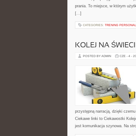
prania. To miejsce, w którym użytk
[…]
CATEGORIES:
TRENING PERSONA
KOLEJ NA ŚWIECI
POSTED BY ADMIN
CZE - 4 - 2
przystępną narracją, dzięki czem
Ciekawe linki to Ciekawostki Kol
jest komunikacja szynowa. Na str