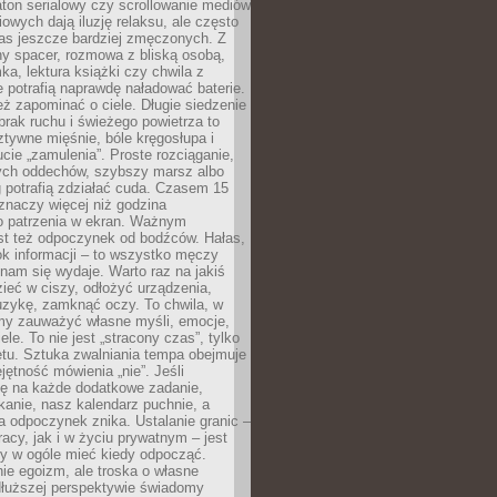
ton serialowy czy scrollowanie mediów
owych dają iluzję relaksu, ale często
nas jeszcze bardziej zmęczonych. Z
ny spacer, rozmowa z bliską osobą,
ka, lektura książki czy chwila z
 potrafią naprawdę naładować baterie.
ż zapominać o ciele. Długie siedzenie
 brak ruchu i świeżego powietrza to
ztywne mięśnie, bóle kręgosłupa i
cie „zamulenia”. Proste rozciąganie,
zych oddechów, szybszy marsz albo
ng potrafią zdziałać cuda. Czasem 15
znaczy więcej niż godzina
 patrzenia w ekran. Ważnym
st też odpoczynek od bodźców. Hałas,
łok informacji – to wszystko męczy
ż nam się wydaje. Warto raz na jakiś
ieć w ciszy, odłożyć urządzenia,
zykę, zamknąć oczy. To chwila, w
my zauważyć własne myśli, emocje,
ele. To nie jest „stracony czas”, tylko
tu. Sztuka zwalniania tempa obejmuje
jętność mówienia „nie”. Jeśli
ę na każde dodatkowe zadanie,
tkanie, nasz kalendarz puchnie, a
a odpoczynek znika. Ustalanie granic –
acy, jak i w życiu prywatnym – jest
by w ogóle mieć kiedy odpocząć.
ie egoizm, ale troska o własne
dłuższej perspektywie świadomy