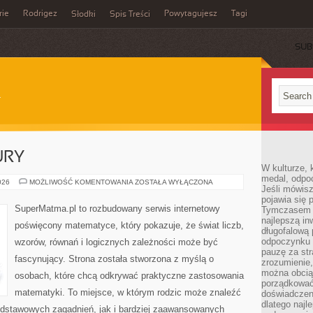
rie
Rodrigez
Powytagujesz
Tagi
Słodki
Spis Treści
SUB
URY
W kulturze, 
medal, odpoc
GEOMETRIA
026
MOŻLIWOŚĆ KOMENTOWANIA
ZOSTAŁA WYŁĄCZONA
Jeśli mówis
I
FIGURY
pojawia się 
SuperMatma.pl to rozbudowany serwis internetowy
Tymczasem w
najlepszą in
poświęcony matematyce, który pokazuje, że świat liczb,
długofalową
odpoczynku 
wzorów, równań i logicznych zależności może być
pauzę za str
fascynujący. Strona została stworzona z myślą o
zrozumienie,
można obcią
osobach, które chcą odkrywać praktyczne zastosowania
porządkować
matematyki. To miejsce, w którym rodzic może znaleźć
doświadczen
dlatego naj
odstawowych zagadnień, jak i bardziej zaawansowanych