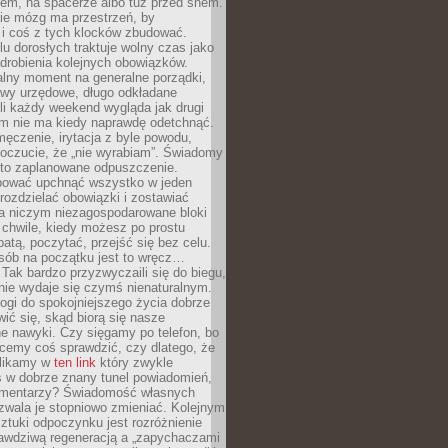
cem, na spacerze albo tuż przed snem.
ie mózg ma przestrzeń, by
 i coś z tych klocków zbudować.
elu dorosłych traktuje wolny czas jako
drobienia kolejnych obowiązków.
alny moment na generalne porządki,
awy urzędowe, długo odkładane
śli każdy weekend wygląda jak drugi
zm nie ma kiedy naprawdę odetchnąć.
ęczenie, irytacja z byle powodu,
poczucie, że „nie wyrabiam”. Świadomy
to zaplanowane odpuszczenie.
bować upchnąć wszystko w jeden
 rozdzielać obowiązki i zostawiać
na niczym niezagospodarowane bloki
 chwile, kiedy możesz po prostu
batą, poczytać, przejść się bez celu.
sób na początku jest to wręcz…
Tak bardzo przyzwyczaili się do biegu,
nie wydaje się czymś nienaturalnym.
ogi do spokojniejszego życia dobrze
wić się, skąd biorą się nasze
e nawyki. Czy sięgamy po telefon, bo
cemy coś sprawdzić, czy dlatego, że
klikamy w
ten link
który zwykle
s w dobrze znany tunel powiadomień,
komentarzy? Świadomość własnych
zwala je stopniowo zmieniać. Kolejnym
tuki odpoczynku jest rozróżnienie
awdziwą regeneracją a „zapychaczami