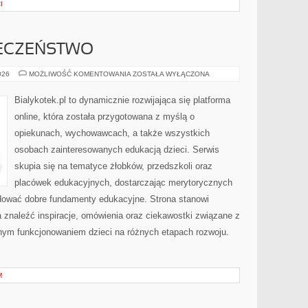
I
IECZEŃSTWO
ZDROWIE
026
MOŻLIWOŚĆ KOMENTOWANIA
ZOSTAŁA WYŁĄCZONA
I
BEZPIECZEŃSTWO
Bialykotek.pl to dynamicznie rozwijająca się platforma
online, która została przygotowana z myślą o
opiekunach, wychowawcach, a także wszystkich
osobach zainteresowanych edukacją dzieci. Serwis
skupia się na tematyce żłobków, przedszkoli oraz
placówek edukacyjnych, dostarczając merytorycznych
udować dobre fundamenty edukacyjne. Strona stanowi
a znaleźć inspiracje, omówienia oraz ciekawostki związane z
nym funkcjonowaniem dzieci na różnych etapach rozwoju.
M