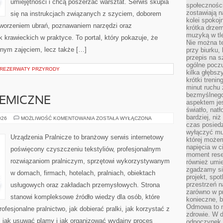
umiejętności i chcą poszerzać warsztat. Serwis skupia
społeczności
zostawiają 
się na instrukcjach związanych z szyciem, doborem
kolei spokoj
tworzeniem ubrań, poznawaniem narzędzi oraz
krótka drzem
muzyką w tle
krawieckich w praktyce. To portal, który pokazuje, że
Nie można te
nnym zajęciem, lecz także […]
przy biurku,
przepis na s
ogólne poczu
 REZERWATY PRZYRODY
kilka głębs
krótki treni
minut ruchu 
bezmyślnego
HEMICZNE
aspektem je
światło, nat
bardziej, ni
CZYSZCZENIE
026
MOŻLIWOŚĆ KOMENTOWANIA
ZOSTAŁA WYŁĄCZONA
CHEMICZNE
czas posiedz
wyłączyć mu
Urządzenia Pralnicze to branżowy serwis internetowy
której może
napięcia w ci
poświęcony czyszczeniu tekstyliów, profesjonalnym
moment rese
rozwiązaniom pralniczym, sprzętowi wykorzystywanym
również umie
zgadzamy si
w domach, firmach, hotelach, pralniach, obiektach
projekt, spo
przestrzeń n
usługowych oraz zakładach przemysłowych. Strona
zarówno w pr
stanowi kompleksowe źródło wiedzy dla osób, które
konieczne, 
Odmowa to n
rofesjonalne pralnictwo, jak dobierać pralki, jak korzystać z
zdrowie. W 
, jak usuwać plamy i jak organizować wydajny proces
odpoczynek s