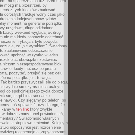
cem, na spacerze albo tuż przed snem.
ie mózg ma przestrzeń, by
 i coś z tych klocków zbudować.
elu dorosłych traktuje wolny czas jako
drobienia kolejnych obowiązków.
alny moment na generalne porządki,
awy urzędowe, długo odkładane
śli każdy weekend wygląda jak drugi
zm nie ma kiedy naprawdę odetchnąć.
ęczenie, irytacja z byle powodu,
poczucie, że „nie wyrabiam”. Świadomy
to zaplanowane odpuszczenie.
bować upchnąć wszystko w jeden
 rozdzielać obowiązki i zostawiać
na niczym niezagospodarowane bloki
 chwile, kiedy możesz po prostu
batą, poczytać, przejść się bez celu.
sób na początku jest to wręcz…
Tak bardzo przyzwyczaili się do biegu,
nie wydaje się czymś nienaturalnym.
ogi do spokojniejszego życia dobrze
wić się, skąd biorą się nasze
e nawyki. Czy sięgamy po telefon, bo
cemy coś sprawdzić, czy dlatego, że
klikamy w
ten link
który zwykle
s w dobrze znany tunel powiadomień,
komentarzy? Świadomość własnych
zwala je stopniowo zmieniać. Kolejnym
tuki odpoczynku jest rozróżnienie
awdziwą regeneracją a „zapychaczami