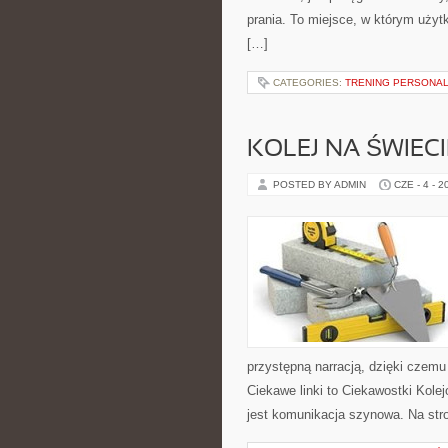
prania. To miejsce, w którym użytk
[…]
CATEGORIES:
TRENING PERSONA
KOLEJ NA ŚWIECI
POSTED BY ADMIN
CZE - 4 - 2
przystępną narracją, dzięki czem
Ciekawe linki to Ciekawostki Kol
jest komunikacja szynowa. Na str