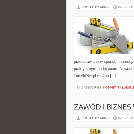
POSTED BY ADMIN
CZE - 6 - 2
przedstawiane w sposób interesują
praktycznym podejściem. Nowości n
TadzikPije.pl można […]
CATEGORIES:
KOSMETYKI LUKSU
ZAWÓD I BIZNES
POSTED BY ADMIN
CZE - 5 - 2