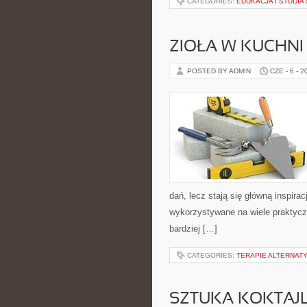
CATEGORIES:
EDUKACJA I STUDI
ZIOŁA W KUCHNI
POSTED BY ADMIN
CZE - 6 - 2
dań, lecz stają się główną inspir
wykorzystywane na wiele praktycz
bardziej […]
CATEGORIES:
TERAPIE ALTERNATY
SZTUKA KOKTAJL