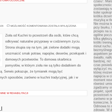
A STOMATOLOGICZNE
czasu”. Mara
społeczności
zostawiają 
kolei spokoj
krótka drzem
muzyką w tle
Nie można te
ZIOŁA
026
MOŻLIWOŚĆ KOMENTOWANIA
ZOSTAŁA WYŁĄCZONA
przy biurku,
W
przepis na s
KUCHNI
ogólne poczu
Zioła od Kuchni to przestrzeń dla osób, które chcą
kilka głębs
odkrywać naturalne przyprawy w codziennym życiu.
krótki treni
minut ruchu 
Strona skupia się na tym, jak zielone dodatki mogą
bezmyślnego
urozmaicić smak potraw, napojów, deserów, przekąsek i
aspektem je
światło, nat
domowych przetworów. To domowa skarbnica
bardziej, ni
czas posiedz
pomysłów, w którym zioła nie są tylko dodatkiem do
wyłączyć mu
acją. Serwis pokazuje, że tymianek mogą być
której może
napięcia w ci
nych sposobów, zarówno w kuchni tradycyjnej, jak i w
moment rese
również umie
zgadzamy si
projekt, spo
WNE W REHABILITACJI
przestrzeń n
zarówno w pr
konieczne, 
Odmowa to n
I
zdrowie. W 