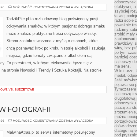
odpoczynek s
efektywni, a
SZTUKA
026
MOŻLIWOŚĆ KOMENTOWANIA
ZOSTAŁA WYŁĄCZONA
KOKTAJLI
szybciej roz
łatwiej pode
TadzikPije.pl to rozbudowany blog poświęcony pasji
radzi sobie 
poważnie tra
odkrywania smaków, w którym pasjonat dobrego smaku
radzimy sob
może znaleźć praktyczne treści dotyczące whisky.
zrobić mały 
zaplanować 
Strona została stworzona z myślą o osobach, które
prawdziwy, 
winy, bez pr
chcą poznawać krok po kroku historię alkoholi i szukają
po tym czasi
miejsca, gdzie tematy związane z alkoholem są
bardziej obe
najlepszy d
cy. To przestrzeń, w którym ciekawostki łączą się z
ma sens.
a stronie Nowości i Trendy i Sztuka Koktajli. Na stronie
W kulturze, 
medal, odpoc
Jeśli mówis
pojawia się 
Tymczasem w
SOWE VS. BUDŻETOWE
najlepszą in
długofalową
odpoczynku 
pauzę za str
 W FOTOGRAFII
zrozumienie,
można obcią
ZAWÓD
026
MOŻLIWOŚĆ KOMENTOWANIA
ZOSTAŁA WYŁĄCZONA
porządkować
I
doświadczen
BIZNES
dlatego naj
W
MalwinaAtras.pl to serwis internetowy poświęcony
FOTOGRAFII
pod pryszni