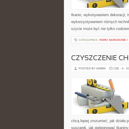
tkanin, wykonywaniem dekoracji, 
wykorzystywaniem różnych technik 
szycie może być nie tylko codzie
CATEGORIES:
PARKI NARODOWE I
CZYSZCZENIE C
POSTED BY ADMIN
CZE - 4 - 2
chcą lepiej zrozumieć, jak działa p
suszarek, jak pielęgnować tkaniny