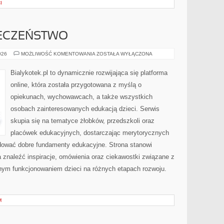
I
IECZEŃSTWO
ZDROWIE
026
MOŻLIWOŚĆ KOMENTOWANIA
ZOSTAŁA WYŁĄCZONA
I
BEZPIECZEŃSTWO
Bialykotek.pl to dynamicznie rozwijająca się platforma
online, która została przygotowana z myślą o
opiekunach, wychowawcach, a także wszystkich
osobach zainteresowanych edukacją dzieci. Serwis
skupia się na tematyce żłobków, przedszkoli oraz
placówek edukacyjnych, dostarczając merytorycznych
udować dobre fundamenty edukacyjne. Strona stanowi
a znaleźć inspiracje, omówienia oraz ciekawostki związane z
nym funkcjonowaniem dzieci na różnych etapach rozwoju.
M