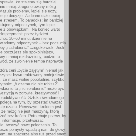
prawia, że stajemy się bardziej
 nie mniej. Zregenerowany mózg
wiązuje problemy, lepiej się uczy,
jmuje decyzje. Zadbane ciało lepiej
ze stresem. To paradoks: im bardziej
ktujemy odpoczynek, tym lepiej
ie z obowiązkami. Na koniec warto
eksperyment: przez tydzień
choć 30–60 minut dziennie na
świadomy odpoczynek – bez poczucia
óby „nadrobienia” czegokolwiek. Jeśli
e poczujesz się spokojniejszy,
cny i mniej rozdrażniony, będzie to
owód, że zwolnienie tempa naprawdę
która ceni „bycie zajętym” niemal jak
zynek bywa traktowany podejrzliwie.
z, że masz wolne popołudnie, szybko
pytanie: „A czemu nic nie robisz?”.
łaśnie to „nicnierobienie” może być
westycją w zdrowie, kreatywność i
 produktywność. Sztuka świadomego
polega na tym, by przestać uważać
atę czasu. Pierwszym krokiem jest
 że mózg nie jest maszyną, którą
żać bez końca. Potrzebuje przerw, by
 informacje, przetwarzać
ia, tworzyć nowe połączenia. To
lepsze pomysły wpadają nam do głowy
cem, na spacerze albo tuż przed snem.