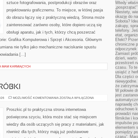
sztuce fotografowania, postprodukcji obrazów oraz
Wtedy właśn
„posprzątać”
projektowaniu graficznemu. To miejsce, w której pasja
Niestety, wi
okazję do na
do obrazu łączy się z praktyczną wiedzą. Strona może
Sobota? Ide
zainteresować zarówno osoby, które dopiero uczą się
zakupy, spr
telefony. Je
obsługi aparatu, jak i tych, którzy chcą poszerzać
etat, organi
orie: Grafika Komputerowa i Sprzęt i Akcesoria. Głównym
Efekt? Przem
chroniczne 
ozumiana nie tylko jako mechaniczne naciskanie spustu
odpoczynek 
Zamiast pró
powiadania […]
dzień, warto
przestrzeń 
LA MAM KARMIĄCYCH
czasu. To te
usiąść z her
Dla części o
niewygodne. 
że zatrzyma
RÓBKI
W połowie dr
jest zastano
NAPRAWY
026
MOŻLIWOŚĆ KOMENTOWANIA
ZOSTAŁA WYŁĄCZONA
automatyczn
I
naprawdę ch
PRZERÓBKI
odruchowo 
Proszkic.pl to praktyczna strona internetowa
prowadzi na
poświęcona szyciu, która może stać się miejscem
filmików i 
impulsów po
wiedzy dla osób uczących się pracy z materiałami, jak
elementem sz
również dla tych, którzy mają już podstawowe
pomiędzy pr
czasu”. Mara