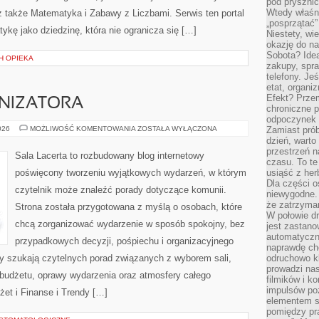
pod pryszni
Wtedy właśn
także Matematyka i Zabawy z Liczbami. Serwis ten portal
„posprzątać”
kę jako dziedzinę, która nie ogranicza się […]
Niestety, wi
okazję do na
Sobota? Ide
CH OPIEKA
zakupy, spr
telefony. Je
etat, organi
Efekt? Przem
NIZATORA
chroniczne 
odpoczynek 
PORADNIK
026
MOŻLIWOŚĆ KOMENTOWANIA
ZOSTAŁA WYŁĄCZONA
Zamiast pró
ORGANIZATORA
dzień, warto
przestrzeń 
Sala Lacerta to rozbudowany blog internetowy
czasu. To te
poświęcony tworzeniu wyjątkowych wydarzeń, w którym
usiąść z her
Dla części o
czytelnik może znaleźć porady dotyczące komunii.
niewygodne. 
że zatrzyma
Strona została przygotowana z myślą o osobach, które
W połowie dr
chcą zorganizować wydarzenie w sposób spokojny, bez
jest zastano
automatyczn
przypadkowych decyzji, pośpiechu i organizacyjnego
naprawdę ch
zy szukają czytelnych porad związanych z wyborem sali,
odruchowo 
prowadzi na
, budżetu, oprawy wydarzenia oraz atmosfery całego
filmików i 
impulsów po
żet i Finanse i Trendy […]
elementem sz
pomiędzy pr