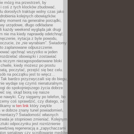
ie mózg ma przestrzeń, by
 i coś z tych klocków zbudować.
elu dorosłych traktuje wolny czas jako
drobienia kolejnych obowiązków.
alny moment na generalne porządki,
awy urzędowe, długo odkładane
śli każdy weekend wygląda jak drugi
zm nie ma kiedy naprawdę odetchnąć.
ęczenie, irytacja z byle powodu,
poczucie, że „nie wyrabiam”. Świadomy
to zaplanowane odpuszczenie.
bować upchnąć wszystko w jeden
 rozdzielać obowiązki i zostawiać
na niczym niezagospodarowane bloki
 chwile, kiedy możesz po prostu
batą, poczytać, przejść się bez celu.
sób na początku jest to wręcz…
Tak bardzo przyzwyczaili się do biegu,
nie wydaje się czymś nienaturalnym.
ogi do spokojniejszego życia dobrze
wić się, skąd biorą się nasze
e nawyki. Czy sięgamy po telefon, bo
cemy coś sprawdzić, czy dlatego, że
klikamy w
ten link
który zwykle
s w dobrze znany tunel powiadomień,
komentarzy? Świadomość własnych
zwala je stopniowo zmieniać. Kolejnym
tuki odpoczynku jest rozróżnienie
awdziwą regeneracją a „zapychaczami
ton serialowy czy scrollowanie mediów