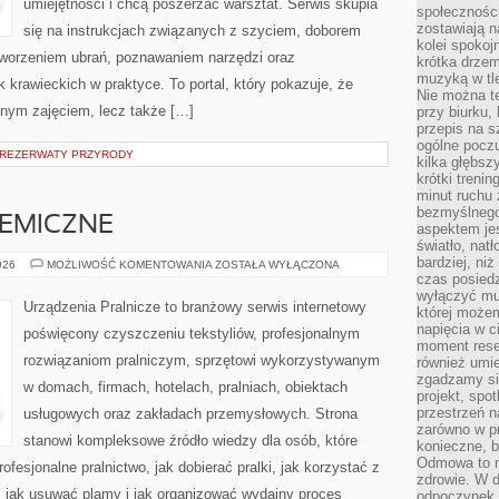
umiejętności i chcą poszerzać warsztat. Serwis skupia
społeczności
zostawiają 
się na instrukcjach związanych z szyciem, doborem
kolei spokoj
tworzeniem ubrań, poznawaniem narzędzi oraz
krótka drzem
muzyką w tle
krawieckich w praktyce. To portal, który pokazuje, że
Nie można te
nnym zajęciem, lecz także […]
przy biurku,
przepis na s
ogólne poczu
 REZERWATY PRZYRODY
kilka głębs
krótki treni
minut ruchu 
bezmyślnego
HEMICZNE
aspektem je
światło, nat
bardziej, ni
CZYSZCZENIE
026
MOŻLIWOŚĆ KOMENTOWANIA
ZOSTAŁA WYŁĄCZONA
CHEMICZNE
czas posiedz
wyłączyć mu
Urządzenia Pralnicze to branżowy serwis internetowy
której może
napięcia w ci
poświęcony czyszczeniu tekstyliów, profesjonalnym
moment rese
rozwiązaniom pralniczym, sprzętowi wykorzystywanym
również umie
zgadzamy si
w domach, firmach, hotelach, pralniach, obiektach
projekt, spo
przestrzeń n
usługowych oraz zakładach przemysłowych. Strona
zarówno w pr
stanowi kompleksowe źródło wiedzy dla osób, które
konieczne, 
Odmowa to n
rofesjonalne pralnictwo, jak dobierać pralki, jak korzystać z
zdrowie. W 
, jak usuwać plamy i jak organizować wydajny proces
odpoczynek s