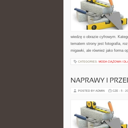
wiedzę o obrazie cyfrowym. Kateg
tematem strony jest fotografia, r
migawki, ale również jako forma o
CATEGORIES:
MODA CIĄŻOWA I D
NAPRAWY I PRZE
POSTED BY ADMIN
CZE - 5 - 2