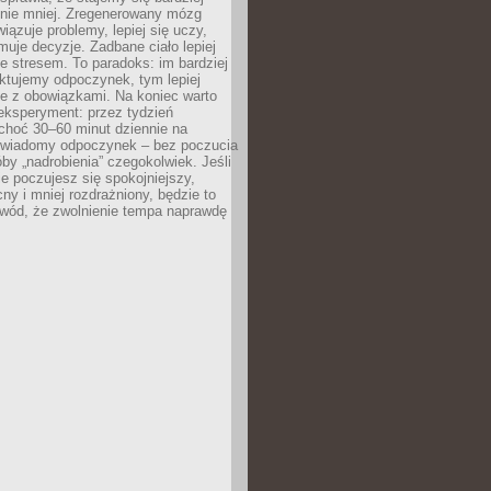
 nie mniej. Zregenerowany mózg
wiązuje problemy, lepiej się uczy,
jmuje decyzje. Zadbane ciało lepiej
ze stresem. To paradoks: im bardziej
ktujemy odpoczynek, tym lepiej
ie z obowiązkami. Na koniec warto
eksperyment: przez tydzień
choć 30–60 minut dziennie na
świadomy odpoczynek – bez poczucia
óby „nadrobienia” czegokolwiek. Jeśli
e poczujesz się spokojniejszy,
cny i mniej rozdrażniony, będzie to
owód, że zwolnienie tempa naprawdę