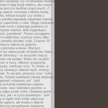
ton serialowy czy scrollowanie mediów
owych dają iluzję relaksu, ale często
nas jeszcze bardziej zmęczonych. Z
ny spacer, rozmowa z bliską osobą,
ka, lektura książki czy chwila z
 potrafią naprawdę naładować baterie.
ż zapominać o ciele. Długie siedzenie
 brak ruchu i świeżego powietrza to
ztywne mięśnie, bóle kręgosłupa i
cie „zamulenia”. Proste rozciąganie,
zych oddechów, szybszy marsz albo
ng potrafią zdziałać cuda. Czasem 15
znaczy więcej niż godzina
 patrzenia w ekran. Ważnym
st też odpoczynek od bodźców. Hałas,
łok informacji – to wszystko męczy
ż nam się wydaje. Warto raz na jakiś
ieć w ciszy, odłożyć urządzenia,
zykę, zamknąć oczy. To chwila, w
my zauważyć własne myśli, emocje,
ele. To nie jest „stracony czas”, tylko
tu. Sztuka zwalniania tempa obejmuje
jętność mówienia „nie”. Jeśli
ę na każde dodatkowe zadanie,
tkanie, nasz kalendarz puchnie, a
a odpoczynek znika. Ustalanie granic –
acy, jak i w życiu prywatnym – jest
by w ogóle mieć kiedy odpocząć.
ie egoizm, ale troska o własne
dłuższej perspektywie świadomy