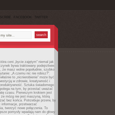
SCRIBE
FACEBOOK
TWITTER
która ceni „bycie zajętym” niemal jak
zynek bywa traktowany podejrzliwie.
z, że masz wolne popołudnie, szybko
pytanie: „A czemu nic nie robisz?”.
łaśnie to „nicnierobienie” może być
westycją w zdrowie, kreatywność i
 produktywność. Sztuka świadomego
polega na tym, by przestać uważać
atę czasu. Pierwszym krokiem jest
 że mózg nie jest maszyną, którą
żać bez końca. Potrzebuje przerw, by
 informacje, przetwarzać
ia, tworzyć nowe połączenia. To
lepsze pomysły wpadają nam do głowy