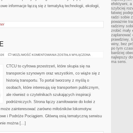
efektywni, a
owe informacje łączą się z tematyką technologii, ekologii,
szybciej roz
łatwiej pode
radzi sobie 
poważnie tra
LNY
radzimy sob
zrobić mały 
zaplanować 
prawdziwy, 
E
winy, bez pr
po tym czasi
bardziej obe
KOLEJ
026
MOŻLIWOŚĆ KOMENTOWANIA
ZOSTAŁA WYŁĄCZONA
najlepszy d
NA
ŚWIECIE
ma sens.
CTCU to cyfrowa przestrzeń, które skupia się na
transporcie szynowym oraz wszystkim, co wiąże się z
historią transportu. To portal tworzony z myślą o
osobach, które interesują się transportem publicznym,
ale również o czytelnikach szukających inspiracji
podróżniczych. Strona łączy zamiłowanie do kolei z
u może zainteresować zarówno miłośników lokomotyw.
ejowe i Podróże Pociągiem. Główną osią tematyczną serwisu
onie można […]