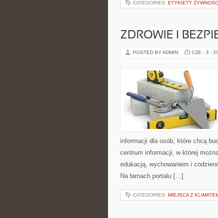
CATEGORIES:
ETYKIETY ŻYWNOŚC
ZDROWIE I BEZP
POSTED BY ADMIN
CZE - 3 - 2
informacji dla osób, które chcą b
centrum informacji, w której możn
edukacją, wychowaniem i codzien
Na łamach portalu […]
CATEGORIES:
MIEJSCA Z KLIMATE