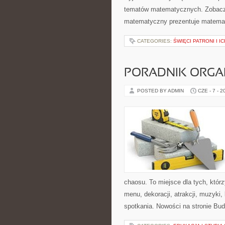
tematów matematycznych. Zobacz 
matematyczny prezentuje matematy
CATEGORIES:
ŚWIĘCI PATRONI I I
PORADNIK ORGA
POSTED BY ADMIN
CZE - 7 - 2
chaosu. To miejsce dla tych, któr
menu, dekoracji, atrakcji, muzyki
spotkania. Nowości na stronie Bud