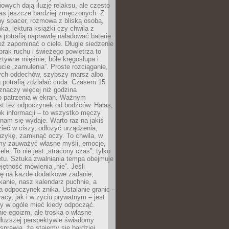
owych dają iluzję relaksu, ale często
nas jeszcze bardziej zmęczonych. Z
ny spacer, rozmowa z bliską osobą,
ka, lektura książki czy chwila z
 potrafią naprawdę naładować baterie.
ż zapominać o ciele. Długie siedzenie
 brak ruchu i świeżego powietrza to
ztywne mięśnie, bóle kręgosłupa i
cie „zamulenia”. Proste rozciąganie,
zych oddechów, szybszy marsz albo
ng potrafią zdziałać cuda. Czasem 15
znaczy więcej niż godzina
 patrzenia w ekran. Ważnym
st też odpoczynek od bodźców. Hałas,
łok informacji – to wszystko męczy
ż nam się wydaje. Warto raz na jakiś
ieć w ciszy, odłożyć urządzenia,
zykę, zamknąć oczy. To chwila, w
my zauważyć własne myśli, emocje,
ele. To nie jest „stracony czas”, tylko
tu. Sztuka zwalniania tempa obejmuje
jętność mówienia „nie”. Jeśli
ę na każde dodatkowe zadanie,
tkanie, nasz kalendarz puchnie, a
a odpoczynek znika. Ustalanie granic –
acy, jak i w życiu prywatnym – jest
by w ogóle mieć kiedy odpocząć.
ie egoizm, ale troska o własne
dłuższej perspektywie świadomy
prawia, że stajemy się bardziej