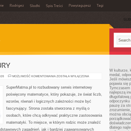
rie
Rodrigez
Powytagujesz
Tagi
Słodki
Spis Treści
SUB
URY
W kulturze, 
medal, odpoc
GEOMETRIA
026
MOŻLIWOŚĆ KOMENTOWANIA
ZOSTAŁA WYŁĄCZONA
Jeśli mówis
I
FIGURY
pojawia się 
SuperMatma.pl to rozbudowany serwis internetowy
Tymczasem w
najlepszą in
poświęcony matematyce, który pokazuje, że świat liczb,
długofalową
odpoczynku 
wzorów, równań i logicznych zależności może być
pauzę za str
fascynujący. Strona została stworzona z myślą o
zrozumienie,
można obcią
osobach, które chcą odkrywać praktyczne zastosowania
porządkować
matematyki. To miejsce, w którym rodzic może znaleźć
doświadczen
dlatego naj
odstawowych zagadnień, jak i bardziej zaawansowanych