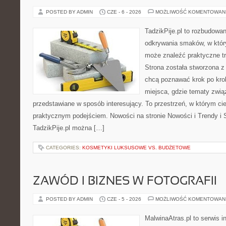
POSTED BY ADMIN
CZE - 6 - 2026
MOŻLIWOŚĆ KOMENTOWAN
TadzikPije.pl to rozbudowa
odkrywania smaków, w któ
może znaleźć praktyczne tr
Strona została stworzona z
chcą poznawać krok po kroku
miejsca, gdzie tematy zwią
przedstawiane w sposób interesujący. To przestrzeń, w którym cie
praktycznym podejściem. Nowości na stronie Nowości i Trendy i S
TadzikPije.pl można […]
CATEGORIES:
KOSMETYKI LUKSUSOWE VS. BUDŻETOWE
ZAWÓD I BIZNES W FOTOGRAFII
POSTED BY ADMIN
CZE - 5 - 2026
MOŻLIWOŚĆ KOMENTOWAN
MalwinaAtras.pl to serwis 