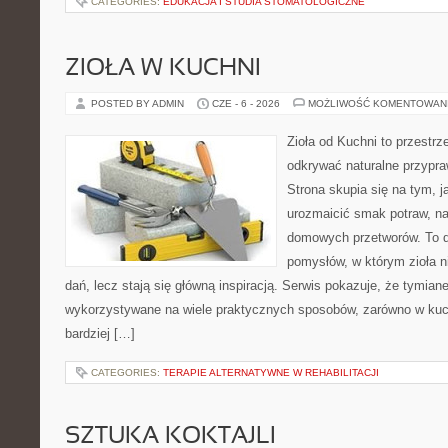
CATEGORIES:
EDUKACJA I STUDIA STOMATOLOGICZNE
ZIOŁA W KUCHNI
POSTED BY ADMIN
CZE - 6 - 2026
MOŻLIWOŚĆ KOMENTOWAN
Zioła od Kuchni to przestrz
odkrywać naturalne przypr
Strona skupia się na tym, j
urozmaicić smak potraw, na
domowych przetworów. To 
pomysłów, w którym zioła n
dań, lecz stają się główną inspiracją. Serwis pokazuje, że tymia
wykorzystywane na wiele praktycznych sposobów, zarówno w kuchn
bardziej […]
CATEGORIES:
TERAPIE ALTERNATYWNE W REHABILITACJI
SZTUKA KOKTAJLI