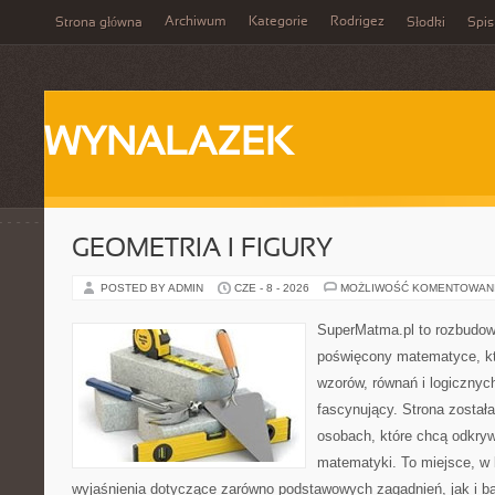
Archiwum
Kategorie
Rodrigez
Strona główna
Słodki
Spis
WYNALAZEK
GEOMETRIA I FIGURY
POSTED BY ADMIN
CZE - 8 - 2026
MOŻLIWOŚĆ KOMENTOWAN
SuperMatma.pl to rozbudow
poświęcony matematyce, któ
wzorów, równań i logicznyc
fascynujący. Strona został
osobach, które chcą odkry
matematyki. To miejsce, w
wyjaśnienia dotyczące zarówno podstawowych zagadnień, jak i 