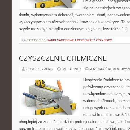
umiejętności i chcą poszer
się na instrukcjach związa
tkanin, wykonywaniem dekoracji, tworzeniem ubrań, poznawaniem
wykorzystywaniem różnych technik krawieckich w praktyce. To por
szycie może być nie tylko codziennym zajęciem, lecz także […]
CATEGORIES:
PARKI NARODOWE I REZERWATY PRZYRODY
CZYSZCZENIE CHEMICZNE
POSTED BY ADMIN
CZE - 4 - 2026
MOŻLIWOŚĆ KOMENTOWAN
Urządzenia Pralnicze to br
poświęcony czyszczeniu tek
rozwiązaniom pralniczym, 
w domach, firmach, hotelach
usługowych oraz zakładach
stanowi kompleksowe źródło
chcą lepiej zrozumieć, jak działa profesjonalne pralnictwo, jak dob
suszarek, jak pielęgnować tkaniny, jak usuwać plamy i jak organ