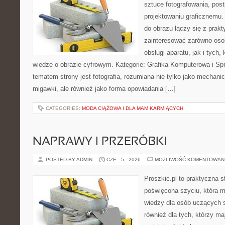
sztuce fotografowania, pos
projektowaniu graficznemu. 
do obrazu łączy się z prak
zainteresować zarówno osob
obsługi aparatu, jak i tych
wiedzę o obrazie cyfrowym. Kategorie: Grafika Komputerowa i Sp
tematem strony jest fotografia, rozumiana nie tylko jako mechani
migawki, ale również jako forma opowiadania […]
CATEGORIES:
MODA CIĄŻOWA I DLA MAM KARMIĄCYCH
NAPRAWY I PRZERÓBKI
POSTED BY ADMIN
CZE - 5 - 2026
MOŻLIWOŚĆ KOMENTOWAN
Proszkic.pl to praktyczna s
poświęcona szyciu, która 
wiedzy dla osób uczących s
również dla tych, którzy m