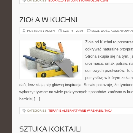
CATEGORIES:
EDUKACJA I STUDIA STOMATOLOGICZNE
ZIOŁA W KUCHNI
POSTED BY ADMIN
CZE - 6 - 2026
MOŻLIWOŚĆ KOMENTOWAN
Zioła od Kuchni to przestrz
odkrywać naturalne przypr
Strona skupia się na tym, j
urozmaicić smak potraw, na
domowych przetworów. To 
pomysłów, w którym zioła n
dań, lecz stają się główną inspiracją. Serwis pokazuje, że tymia
wykorzystywane na wiele praktycznych sposobów, zarówno w kuchn
bardziej […]
CATEGORIES:
TERAPIE ALTERNATYWNE W REHABILITACJI
SZTUKA KOKTAJLI