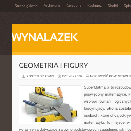
Archiwum
Kategorie
Rodrigez
Strona główna
Słodki
Spis
WYNALAZEK
GEOMETRIA I FIGURY
POSTED BY ADMIN
CZE - 8 - 2026
MOŻLIWOŚĆ KOMENTOWAN
SuperMatma.pl to rozbudow
poświęcony matematyce, któ
wzorów, równań i logicznyc
fascynujący. Strona został
osobach, które chcą odkry
matematyki. To miejsce, w
wyjaśnienia dotyczące zarówno podstawowych zagadnień, jak i 