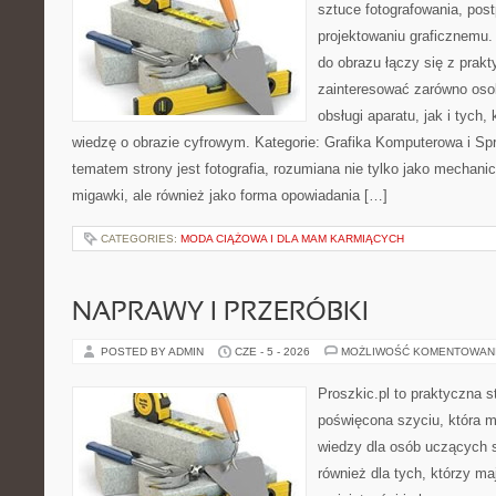
sztuce fotografowania, pos
projektowaniu graficznemu. 
do obrazu łączy się z prak
zainteresować zarówno osob
obsługi aparatu, jak i tych
wiedzę o obrazie cyfrowym. Kategorie: Grafika Komputerowa i Sp
tematem strony jest fotografia, rozumiana nie tylko jako mechani
migawki, ale również jako forma opowiadania […]
CATEGORIES:
MODA CIĄŻOWA I DLA MAM KARMIĄCYCH
NAPRAWY I PRZERÓBKI
POSTED BY ADMIN
CZE - 5 - 2026
MOŻLIWOŚĆ KOMENTOWAN
Proszkic.pl to praktyczna s
poświęcona szyciu, która 
wiedzy dla osób uczących s
również dla tych, którzy m