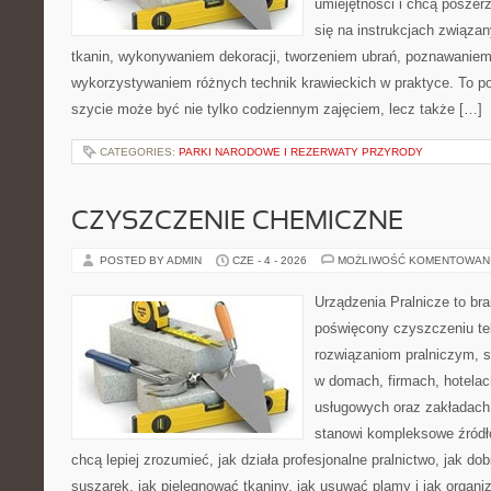
umiejętności i chcą poszer
się na instrukcjach związa
tkanin, wykonywaniem dekoracji, tworzeniem ubrań, poznawaniem
wykorzystywaniem różnych technik krawieckich w praktyce. To por
szycie może być nie tylko codziennym zajęciem, lecz także […]
CATEGORIES:
PARKI NARODOWE I REZERWATY PRZYRODY
CZYSZCZENIE CHEMICZNE
POSTED BY ADMIN
CZE - 4 - 2026
MOŻLIWOŚĆ KOMENTOWAN
Urządzenia Pralnicze to br
poświęcony czyszczeniu tek
rozwiązaniom pralniczym, 
w domach, firmach, hotelach
usługowych oraz zakładach
stanowi kompleksowe źródło
chcą lepiej zrozumieć, jak działa profesjonalne pralnictwo, jak dob
suszarek, jak pielęgnować tkaniny, jak usuwać plamy i jak organ