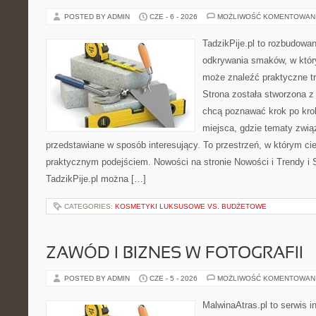
POSTED BY ADMIN
CZE - 6 - 2026
MOŻLIWOŚĆ KOMENTOWAN
TadzikPije.pl to rozbudowa
odkrywania smaków, w któ
może znaleźć praktyczne tr
Strona została stworzona z
chcą poznawać krok po kroku
miejsca, gdzie tematy zwią
przedstawiane w sposób interesujący. To przestrzeń, w którym cie
praktycznym podejściem. Nowości na stronie Nowości i Trendy i S
TadzikPije.pl można […]
CATEGORIES:
KOSMETYKI LUKSUSOWE VS. BUDŻETOWE
ZAWÓD I BIZNES W FOTOGRAFII
POSTED BY ADMIN
CZE - 5 - 2026
MOŻLIWOŚĆ KOMENTOWAN
MalwinaAtras.pl to serwis 