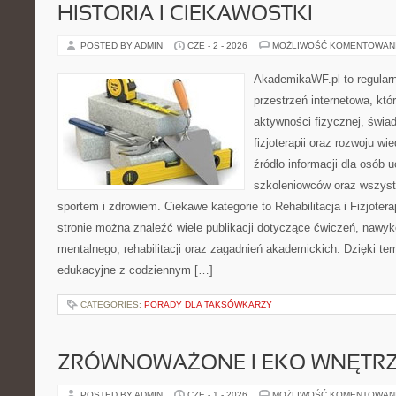
HISTORIA I CIEKAWOSTKI
POSTED BY ADMIN
CZE - 2 - 2026
MOŻLIWOŚĆ KOMENTOWAN
AkademikaWF.pl to regular
przestrzeń internetowa, któ
aktywności fizycznej, świa
fizjoterapii oraz rozwoju w
źródło informacji dla osób 
szkoleniowców oraz wszyst
sportem i zdrowiem. Ciekawe kategorie to Rehabilitacja i Fizjoterap
stronie można znaleźć wiele publikacji dotyczące ćwiczeń, nawy
mentalnego, rehabilitacji oraz zagadnień akademickich. Dzięki te
edukacyjne z codziennym […]
CATEGORIES:
PORADY DLA TAKSÓWKARZY
ZRÓWNOWAŻONE I EKO WNĘTR
POSTED BY ADMIN
CZE - 1 - 2026
MOŻLIWOŚĆ KOMENTOWAN