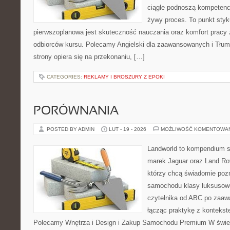
ciągle podnoszą kompetencj
żywy proces. To punkt styku
pierwszoplanowa jest skuteczność nauczania oraz komfort pracy 
odbiorców kursu. Polecamy Angielski dla zaawansowanych i Tłumac
strony opiera się na przekonaniu, […]
CATEGORIES:
REKLAMY I BROSZURY Z EPOKI
PORÓWNANIA
POSTED BY ADMIN
LUT - 19 - 2026
MOŻLIWOŚĆ KOMENTOWA
Landworld to kompendium s
marek Jaguar oraz Land Rov
którzy chcą świadomie poz
samochodu klasy luksusowe
czytelnika od ABC po zaaw
łącząc praktykę z kontekste
Polecamy Wnętrza i Design i Zakup Samochodu Premium W świeci