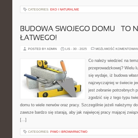
CATEGORIES:
EKO I NATURALNIE
BUDOWA SWOJEGO DOMU – TO N
ŁATWEGO!
POSTED BY ADMIN
LIS - 30 - 2025
MOŻLIWOŚĆ KOMENTOWAN
Co należy wiedzieć na tema
przeprowadzkowej? Wielu l
się wydaje, iż budowa włas
najzwyczajniej w świecie 
jest zebranie potrzebnych 
zgodzić się z tego typu tw
domu to wiele nerwów oraz pracy. Szczególnie jeżeli należymy do 
zawsze bardzo się starają, aby jak najwięcej pracy mającej zw
[…]
CATEGORIES:
PIWO I BROWARNICTWO