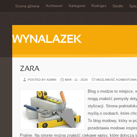
Archiwum
Kategorie
Rodrigez
Strona główna
Słodki
Spis
WYNALAZEK
ZARA
POSTED BY ADMIN
MAR - 11 - 2026
MOŻLIWOŚĆ KOMENTOWA
Blog o modzie to miejsce, 
mogą znaleźć pomysły dot
stylizacji. Strona pralniafo
myślą o osobach, które ch
To blog modowy, który w p
przedstawia modowe inspira
Pralnie. Na stronie można znaleźć ciekawe wpisy, które dotyczą st