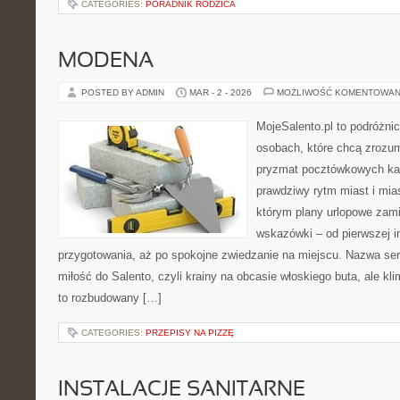
CATEGORIES:
PORADNIK RODZICA
MODENA
POSTED BY ADMIN
MAR - 2 - 2026
MOŻLIWOŚĆ KOMENTOWAN
MojeSalento.pl to podróżni
osobach, które chcą zrozum
pryzmat pocztówkowych kad
prawdziwy rytm miast i mia
którym plany urlopowe zami
wskazówki – od pierwszej in
przygotowania, aż po spokojne zwiedzanie na miejscu. Nazwa se
miłość do Salento, czyli krainy na obcasie włoskiego buta, ale kl
to rozbudowany […]
CATEGORIES:
PRZEPISY NA PIZZĘ
INSTALACJE SANITARNE