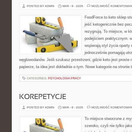
POSTED BY ADMIN
MAR - 9 - 2026
MOŻLIWOŚĆ KOMENTOWAN
FoodForce to keto sklep st
jeść ketogenicznie bez poc
rezygnują. To miejsce, w kt
podejściem praktycznym: wy
wspierają styl życia oparty
jednocześnie pomagają utr
węglowodanów. Jeśli szukasz przestrzeni, gdzie keto jest proste n
papierze, ta idea jest dokładnie o tym. Nowe kategorie na stronie 
CATEGORIES:
PSYCHOLOGIA PRACY
KOREPETYCJE
POSTED BY ADMIN
MAR - 8 - 2026
MOŻLIWOŚĆ KOMENTOWAN
To miejsce stworzone z myś
szeroko, czyli nie tylko jak