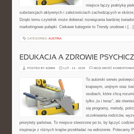
miejsce łączy praktykę pie
substancjach aktywnych i zależnościach zachodzących w skórze,
Dzięki temu czytelnik może dobierać rozwiązania bardziej świado
marketingowe pułapki. Ciekawe kategorie to Trendy urodowe i […]
CATEGORIES:
AUSTRIA
EDUKACJA A ZDROWIE PSYCHIC
POSTED BY ADMIN
LUT - 14 - 2026
MOŻLIWOŚĆ KOMENTOWA
To autorski serwis poświęc
krajowym, unijnym oraz św
osobach, które chcą rozumie
tylko „tu i teraz”, ale równ
się programy, metody, potrz
oczekiwania rodziców, wyz
priorytety państwa. To miejsce stworzone po to, by łączyć codzie
inspiracje z różnych krajów przekładać na wdrożenie. Polecamy Pr