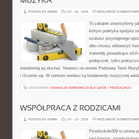
MUZYKA
POSTED BY ADMIN
LUT - 16 - 2026
MOŻLIWOŚĆ KOMENTOWA
To zakątek stworzyliśmy ja
którym praktyka spotyka się
szukasz przystępnego wpr
albo chcesz odświeżyć fund
materiały prowadzące od A 
podręcznik, tylko praktyczn
świadomiej jej słuchać. Nowości na stronie Podstawy Teorii Muz
i Uczenie się. W centrum serwisu są fundamenty muzycznej wied
CATEGORIES:
EDUKACJA OGRODNICZA DLA SZKÓŁ I PRZEDSZKOLI
WSPÓŁPRACA Z RODZICAMI
POSTED BY ADMIN
LUT - 15 - 2026
MOŻLIWOŚĆ KOMENTOWA
Przedszkole309 to strona 
nad dziećmi, przedszkolom 