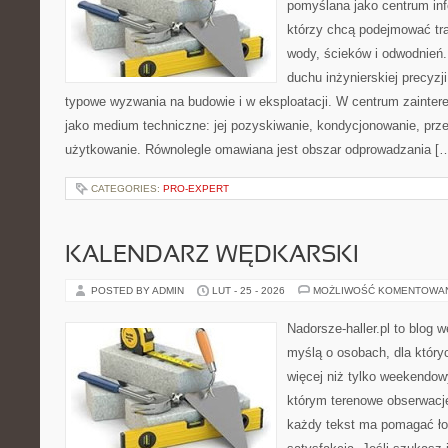
pomyślana jako centrum info
którzy chcą podejmować tra
wody, ścieków i odwodnień
duchu inżynierskiej precyzji
typowe wyzwania na budowie i w eksploatacji. W centrum zainter
jako medium techniczne: jej pozyskiwanie, kondycjonowanie, prz
użytkowanie. Równolegle omawiana jest obszar odprowadzania [
CATEGORIES:
PRO-EXPERT
KALENDARZ WĘDKARSKI
POSTED BY ADMIN
LUT - 25 - 2026
MOŻLIWOŚĆ KOMENTOWA
Nadorsze-haller.pl to blog w
myślą o osobach, dla któr
więcej niż tylko weekendo
którym terenowe obserwacje
każdy tekst ma pomagać ło