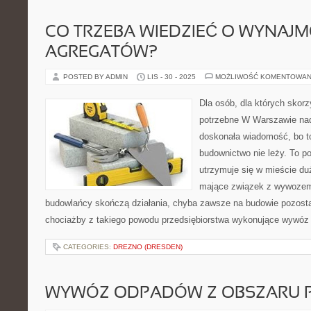
CO TRZEBA WIEDZIEĆ O WYNAJ
AGREGATÓW?
POSTED BY ADMIN
LIS - 30 - 2025
MOŻLIWOŚĆ KOMENTOWAN
Dla osób, dla których skorz
potrzebne W Warszawie nada
doskonała wiadomość, bo to
budownictwo nie leży. To p
utrzymuje się w mieście du
mające związek z wywozem 
budowlańcy skończą działania, chyba zawsze na budowie pozosta
chociażby z takiego powodu przedsiębiorstwa wykonujące wywóz
CATEGORIES:
DREZNO (DRESDEN)
WYWÓZ ODPADÓW Z OBSZARU 