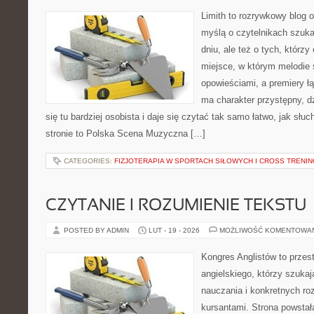
Limith to rozrywkowy blog 
myślą o czytelnikach szuk
dniu, ale też o tych, którz
miejsce, w którym melodie 
opowieściami, a premiery ł
ma charakter przystępny, 
się tu bardziej osobista i daje się czytać tak samo łatwo, jak słu
stronie to Polska Scena Muzyczna […]
CATEGORIES:
FIZJOTERAPIA W SPORTACH SIŁOWYCH I CROSS TRENI
CZYTANIE I ROZUMIENIE TEKSTU
POSTED BY ADMIN
LUT - 19 - 2026
MOŻLIWOŚĆ KOMENTOWA
Kongres Anglistów to przest
angielskiego, którzy szuka
nauczania i konkretnych ro
kursantami. Strona powstał