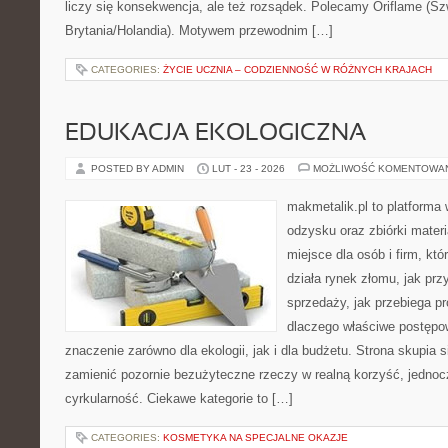
liczy się konsekwencja, ale też rozsądek. Polecamy Oriflame (Szw
Brytania/Holandia). Motywem przewodnim […]
CATEGORIES:
ŻYCIE UCZNIA – CODZIENNOŚĆ W RÓŻNYCH KRAJACH
EDUKACJA EKOLOGICZNA
POSTED BY ADMIN
LUT - 23 - 2026
MOŻLIWOŚĆ KOMENTOWA
makmetalik.pl to platforma
odzysku oraz zbiórki materi
miejsce dla osób i firm, któ
działa rynek złomu, jak pr
sprzedaży, jak przebiega pr
dlaczego właściwe postęp
znaczenie zarówno dla ekologii, jak i dla budżetu. Strona skupia s
zamienić pozornie bezużyteczne rzeczy w realną korzyść, jednoc
cyrkularność. Ciekawe kategorie to […]
CATEGORIES:
KOSMETYKA NA SPECJALNE OKAZJE