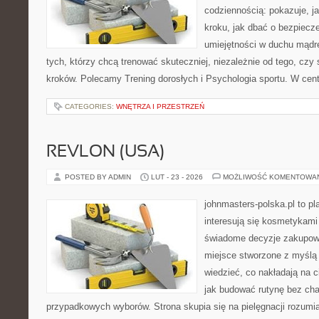
codziennością: pokazuje, j
kroku, jak dbać o bezpiecze
umiejętności w duchu mądre
tych, którzy chcą trenować skuteczniej, niezależnie od tego, czy
kroków. Polecamy Trening dorosłych i Psychologia sportu. W cent
CATEGORIES:
WNĘTRZA I PRZESTRZEŃ
REVLON (USA)
POSTED BY ADMIN
LUT - 23 - 2026
MOŻLIWOŚĆ KOMENTOWA
johnmasters-polska.pl to pl
interesują się kosmetykami
świadome decyzje zakupowe
miejsce stworzone z myślą o
wiedzieć, co nakładają na cia
jak budować rutynę bez ch
przypadkowych wyborów. Strona skupia się na pielęgnacji rozumi