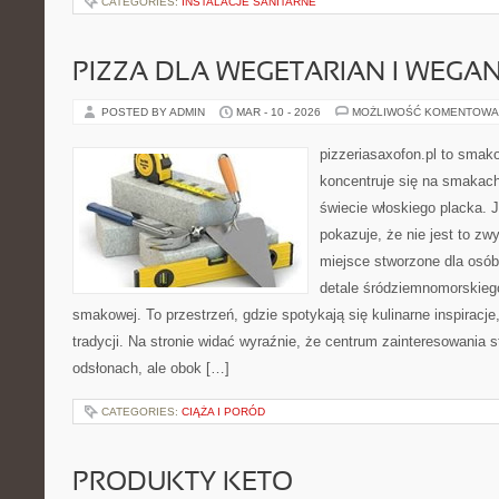
CATEGORIES:
INSTALACJE SANITARNE
PIZZA DLA WEGETARIAN I WEGA
POSTED BY ADMIN
MAR - 10 - 2026
MOŻLIWOŚĆ KOMENTOWA
pizzeriasaxofon.pl to smakow
koncentruje się na smakach 
świecie włoskiego placka. 
pokazuje, że nie jest to zw
miejsce stworzone dla osó
detale śródziemnomorskieg
smakowej. To przestrzeń, gdzie spotykają się kulinarne inspiracje
tradycji. Na stronie widać wyraźnie, że centrum zainteresowania s
odsłonach, ale obok […]
CATEGORIES:
CIĄŻA I PORÓD
PRODUKTY KETO