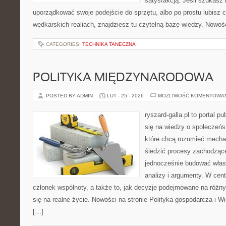
satysfakcją. Jeśli szukasz 
uporządkować swoje podejście do sprzętu, albo po prostu lubisz c
wędkarskich realiach, znajdziesz tu czytelną bazę wiedzy. Nowośc
CATEGORIES:
TECHNIKA TANECZNA
POLITYKA MIĘDZYNARODOWA
POSTED BY ADMIN
LUT - 25 - 2026
MOŻLIWOŚĆ KOMENTOWA
ryszard-galla.pl to portal p
się na wiedzy o społeczeńst
które chcą rozumieć mecha
śledzić procesy zachodzące
jednocześnie budować włas
analizy i argumenty. W cen
członek wspólnoty, a także to, jak decyzje podejmowane na różn
się na realne życie. Nowości na stronie Polityka gospodarcza i W
[…]