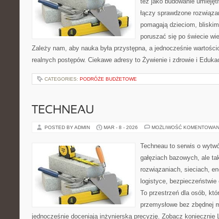
też jako budowanie umiejęt
łączy sprawdzone rozwiązan
pomagają dzieciom, blisk
poruszać się po świecie wi
Zależy nam, aby nauka była przystępna, a jednocześnie wartościo
realnych postępów. Ciekawe adresy to Żywienie i zdrowie i Eduk
CATEGORIES:
PODRÓŻE BUDŻETOWE
TECHNEAU
POSTED BY ADMIN
MAR - 8 - 2026
MOŻLIWOŚĆ KOMENTOWAN
Techneau to serwis o wytw
gałęziach bazowych, ale ta
rozwiązaniach, sieciach, en
logistyce, bezpieczeństwie
To przestrzeń dla osób, któ
przemysłowe bez zbędnej m
jednocześnie doceniają inżynierską precyzję. Zobacz koniecznie L