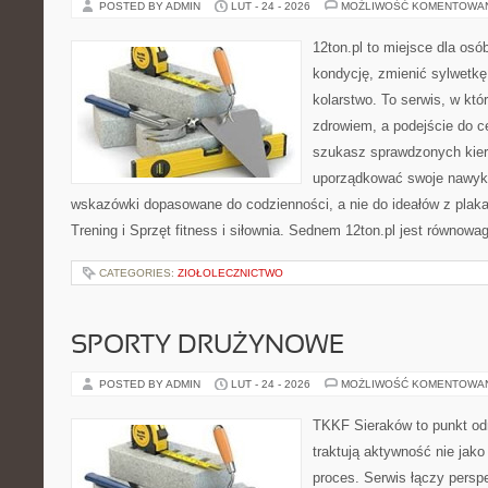
POSTED BY ADMIN
LUT - 24 - 2026
MOŻLIWOŚĆ KOMENTOWA
12ton.pl to miejsce dla os
kondycję, zmienić sylwetkę
kolarstwo. To serwis, w któ
zdrowiem, a podejście do ce
szukasz sprawdzonych kier
uporządkować swoje nawyki,
wskazówki dopasowane do codzienności, a nie do ideałów z plakat
Trening i Sprzęt fitness i siłownia. Sednem 12ton.pl jest równow
CATEGORIES:
ZIOŁOLECZNICTWO
SPORTY DRUŻYNOWE
POSTED BY ADMIN
LUT - 24 - 2026
MOŻLIWOŚĆ KOMENTOWA
TKKF Sieraków to punkt odn
traktują aktywność nie jako
proces. Serwis łączy pers