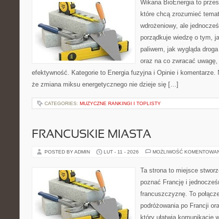
Wikana BioEnergia to przes
które chcą zrozumieć temat
wdrożeniowy, ale jednocześ
porządkuje wiedzę o tym, j
paliwem, jak wygląda droga 
oraz na co zwracać uwagę,
efektywność. Kategorie to Energia fuzyjna i Opinie i komentarze. 
że zmiana miksu energetycznego nie dzieje się […]
CATEGORIES:
MUZYCZNE RANKINGI I TOPLISTY
FRANCUSKIE MIASTA
POSTED BY ADMIN
LUT - 11 - 2026
MOŻLIWOŚĆ KOMENTOWA
Ta strona to miejsce stworz
poznać Francję i jednocześ
francuszczyznę. To połącz
podróżowania po Francji or
który ułatwia komunikację