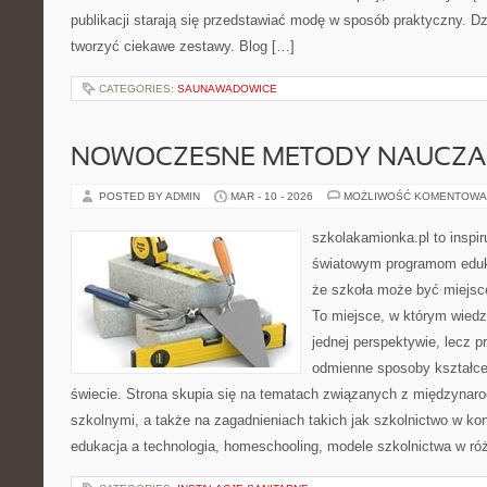
publikacji starają się przedstawiać modę w sposób praktyczny. D
tworzyć ciekawe zestawy. Blog […]
CATEGORIES:
SAUNAWADOWICE
NOWOCZESNE METODY NAUCZA
POSTED BY ADMIN
MAR - 10 - 2026
MOŻLIWOŚĆ KOMENTOWA
szkolakamionka.pl to inspir
światowym programom eduk
że szkoła może być miejsc
To miejsce, w którym wiedz
jednej perspektywie, lecz p
odmienne sposoby kształce
świecie. Strona skupia się na tematach związanych z międzyna
szkolnymi, a także na zagadnieniach takich jak szkolnictwo w k
edukacja a technologia, homeschooling, modele szkolnictwa w ró