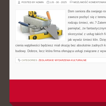
POSTED BY ADMIN
LIS - 30 - 2025
MOŻLIWOŚĆ KOMENTOWAN
Dom seniora dla swojego ro
zawsze pozbyć się z teren
rodzaju śmieci, etc.? Zate
pamiętać, że fantastycznym
skorzystać z usług takich fi
jak wywóz śmieci klin. Dzi
cienia wątpliwości będziesz miał okazję bez absolutnie żadnych 
budowy. Dobrze, lecz która firma oferująca usługi związane z w
CATEGORIES:
ŻEGLARSKIE WYDARZENIA KULTURALNE