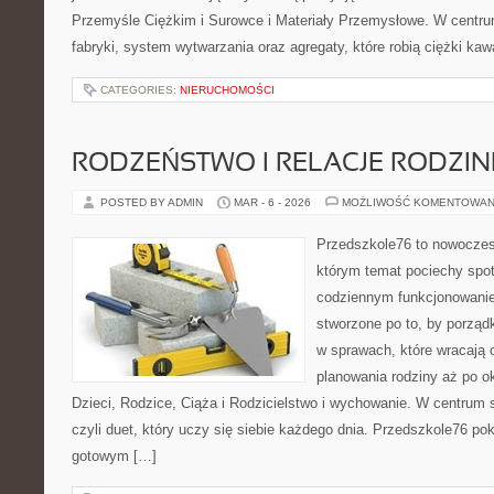
Przemyśle Ciężkim i Surowce i Materiały Przemysłowe. W centru
fabryki, system wytwarzania oraz agregaty, które robią ciężki kaw
CATEGORIES:
NIERUCHOMOŚCI
RODZEŃSTWO I RELACJE RODZI
POSTED BY ADMIN
MAR - 6 - 2026
MOŻLIWOŚĆ KOMENTOWAN
Przedszkole76 to nowoczesn
którym temat pociechy spo
codziennym funkcjonowani
stworzone po to, by porząd
w sprawach, które wracają 
planowania rodziny aż po o
Dzieci, Rodzice, Ciąża i Rodzicielstwo i wychowanie. W centrum
czyli duet, który uczy się siebie każdego dnia. Przedszkole76 pok
gotowym […]