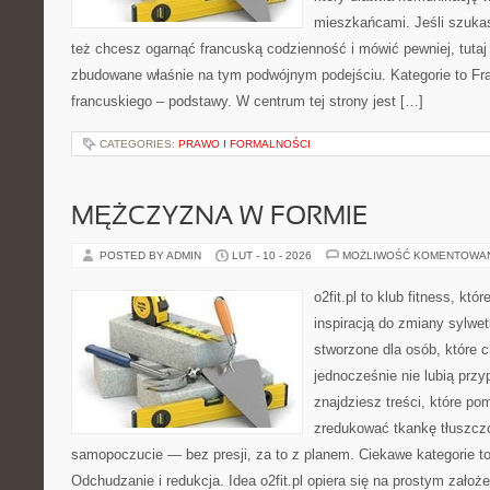
mieszkańcami. Jeśli szuka
też chcesz ogarnąć francuską codzienność i mówić pewniej, tutaj
zbudowane właśnie na tym podwójnym podejściu. Kategorie to Fra
francuskiego – podstawy. W centrum tej strony jest […]
CATEGORIES:
PRAWO I FORMALNOŚCI
MĘŻCZYZNA W FORMIE
POSTED BY ADMIN
LUT - 10 - 2026
MOŻLIWOŚĆ KOMENTOWA
o2fit.pl to klub fitness, kt
inspiracją do zmiany sylwetk
stworzone dla osób, które 
jednocześnie nie lubią prz
znajdziesz treści, które po
zredukować tkankę tłuszcz
samopoczucie — bez presji, za to z planem. Ciekawe kategorie t
Odchudzanie i redukcja. Idea o2fit.pl opiera się na prostym założ