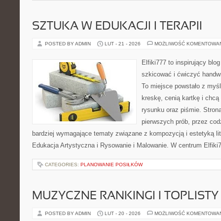
SZTUKA W EDUKACJI I TERAPII
POSTED BY ADMIN
LUT - 21 - 2026
MOŻLIWOŚĆ KOMENTOWA
Elfiki777 to inspirujący blo
szkicować i ćwiczyć handwr
To miejsce powstało z myśl
kreskę, cenią kartkę i chc
rysunku oraz piśmie. Stron
pierwszych prób, przez cod
bardziej wymagające tematy związane z kompozycją i estetyką lit
Edukacja Artystyczna i Rysowanie i Malowanie. W centrum Elfiki7
CATEGORIES:
PLANOWANIE POSIŁKÓW
MUZYCZNE RANKINGI I TOPLISTY
POSTED BY ADMIN
LUT - 20 - 2026
MOŻLIWOŚĆ KOMENTOWA