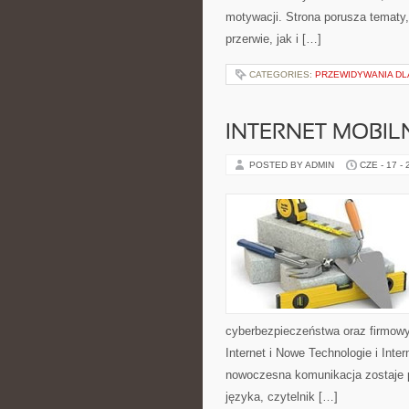
motywacji. Strona porusza tematy
przerwie, jak i […]
CATEGORIES:
PRZEWIDYWANIA DL
INTERNET MOBILN
POSTED BY ADMIN
CZE - 17 -
cyberbezpieczeństwa oraz firmowy
Internet i Nowe Technologie i Inte
nowoczesna komunikacja zostaje 
języka, czytelnik […]