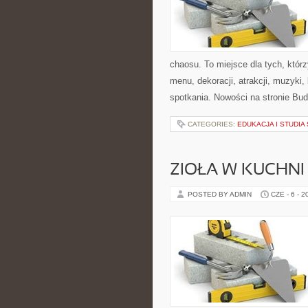
chaosu. To miejsce dla tych, któr
menu, dekoracji, atrakcji, muzyki
spotkania. Nowości na stronie Bud
CATEGORIES:
EDUKACJA I STUDI
ZIOŁA W KUCHNI
POSTED BY ADMIN
CZE - 6 - 2