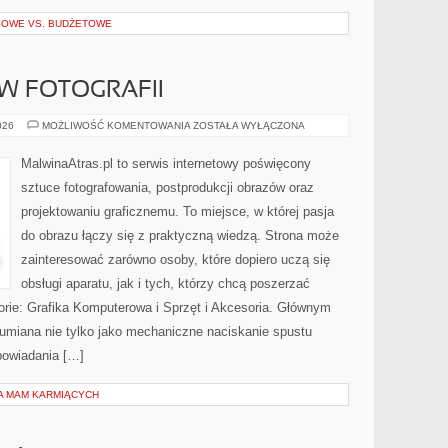
SOWE VS. BUDŻETOWE
 W FOTOGRAFII
ZAWÓD
026
MOŻLIWOŚĆ KOMENTOWANIA
ZOSTAŁA WYŁĄCZONA
I
BIZNES
W
MalwinaAtras.pl to serwis internetowy poświęcony
FOTOGRAFII
sztuce fotografowania, postprodukcji obrazów oraz
projektowaniu graficznemu. To miejsce, w której pasja
do obrazu łączy się z praktyczną wiedzą. Strona może
zainteresować zarówno osoby, które dopiero uczą się
obsługi aparatu, jak i tych, którzy chcą poszerzać
orie: Grafika Komputerowa i Sprzęt i Akcesoria. Głównym
ozumiana nie tylko jako mechaniczne naciskanie spustu
powiadania […]
LA MAM KARMIĄCYCH