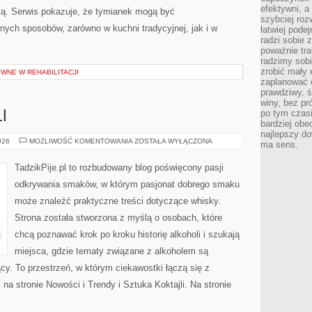
efektywni, a
acją. Serwis pokazuje, że tymianek mogą być
szybciej roz
nych sposobów, zarówno w kuchni tradycyjnej, jak i w
łatwiej pode
radzi sobie 
poważnie tra
radzimy sob
zrobić mały 
WNE W REHABILITACJI
zaplanować 
prawdziwy, 
winy, bez pr
po tym czasi
I
bardziej obe
najlepszy d
SZTUKA
026
MOŻLIWOŚĆ KOMENTOWANIA
ZOSTAŁA WYŁĄCZONA
ma sens.
KOKTAJLI
TadzikPije.pl to rozbudowany blog poświęcony pasji
odkrywania smaków, w którym pasjonat dobrego smaku
może znaleźć praktyczne treści dotyczące whisky.
Strona została stworzona z myślą o osobach, które
chcą poznawać krok po kroku historię alkoholi i szukają
miejsca, gdzie tematy związane z alkoholem są
cy. To przestrzeń, w którym ciekawostki łączą się z
a stronie Nowości i Trendy i Sztuka Koktajli. Na stronie