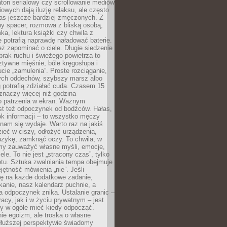
ton serialowy czy scrollowanie mediów
owych dają iluzję relaksu, ale często
nas jeszcze bardziej zmęczonych. Z
ny spacer, rozmowa z bliską osobą,
ka, lektura książki czy chwila z
 potrafią naprawdę naładować baterie.
ż zapominać o ciele. Długie siedzenie
 brak ruchu i świeżego powietrza to
ztywne mięśnie, bóle kręgosłupa i
cie „zamulenia”. Proste rozciąganie,
zych oddechów, szybszy marsz albo
ng potrafią zdziałać cuda. Czasem 15
znaczy więcej niż godzina
 patrzenia w ekran. Ważnym
st też odpoczynek od bodźców. Hałas,
łok informacji – to wszystko męczy
ż nam się wydaje. Warto raz na jakiś
ieć w ciszy, odłożyć urządzenia,
zykę, zamknąć oczy. To chwila, w
my zauważyć własne myśli, emocje,
ele. To nie jest „stracony czas”, tylko
tu. Sztuka zwalniania tempa obejmuje
jętność mówienia „nie”. Jeśli
ę na każde dodatkowe zadanie,
tkanie, nasz kalendarz puchnie, a
a odpoczynek znika. Ustalanie granic –
acy, jak i w życiu prywatnym – jest
by w ogóle mieć kiedy odpocząć.
ie egoizm, ale troska o własne
dłuższej perspektywie świadomy