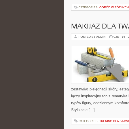
CATEGORIES:
OGRÓD W RÓŻNYCH
MAKIJAŻ DLA TW
POSTED BY ADMIN
CZE - 16 -
zestawów, pielęgnacji skóry, este
łączy inspiracyjny ton z tematyką 
typów figury, codziennym komfort
Stylizacje […]
CATEGORIES:
TRENING DLA ZAA