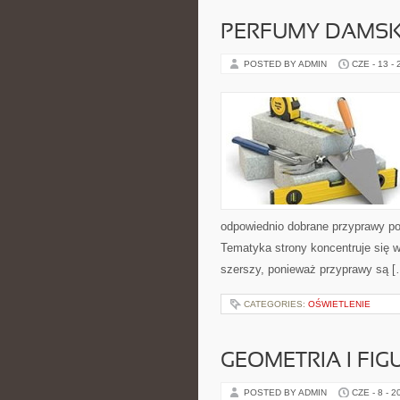
PERFUMY DAMSK
POSTED BY ADMIN
CZE - 13 -
odpowiednio dobrane przyprawy pot
Tematyka strony koncentruje się wo
szerszy, ponieważ przyprawy są [
CATEGORIES:
OŚWIETLENIE
GEOMETRIA I FIG
POSTED BY ADMIN
CZE - 8 - 2