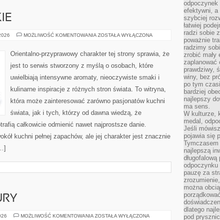
odpoczynek s
efektywni, a
IE
szybciej roz
łatwiej pode
radzi sobie 
PERFUMY
 2026
MOŻLIWOŚĆ KOMENTOWANIA
ZOSTAŁA WYŁĄCZONA
poważnie tra
DAMSKIE
radzimy sob
Orientalno-przyprawowy charakter tej strony sprawia, że
zrobić mały 
zaplanować 
jest to serwis stworzony z myślą o osobach, które
prawdziwy, 
winy, bez pr
uwielbiają intensywne aromaty, nieoczywiste smaki i
po tym czasi
kulinarne inspiracje z różnych stron świata. To witryna,
bardziej obe
najlepszy d
która może zainteresować zarówno pasjonatów kuchni
ma sens.
świata, jak i tych, którzy od dawna wiedzą, że
W kulturze, 
medal, odpoc
rafią całkowicie odmienić nawet najprostsze danie.
Jeśli mówis
pojawia się 
kół kuchni pełnej zapachów, ale jej charakter jest znacznie
Tymczasem w
…]
najlepszą in
długofalową
odpoczynku 
pauzę za str
zrozumienie,
można obcią
porządkować
URY
doświadczen
dlatego naj
GEOMETRIA
026
MOŻLIWOŚĆ KOMENTOWANIA
ZOSTAŁA WYŁĄCZONA
pod pryszni