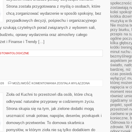
społeczności
Strona została przygotowana z myślą o osobach, które
zostawiają 
kolei spokoj
chcą zorganizować wydarzenie w sposób spokojny, bez
krótka drzem
przypadkowych decyzji, pośpiechu i organizacyjnego
muzyką w tle
Nie można te
zy szukają czytelnych porad związanych z wyborem sali,
przy biurku,
przepis na s
, budżetu, oprawy wydarzenia oraz atmosfery całego
ogólne poczu
żet i Finanse i Trendy […]
kilka głębs
krótki treni
minut ruchu 
A STOMATOLOGICZNE
bezmyślnego
aspektem je
światło, nat
bardziej, ni
czas posiedz
wyłączyć mu
której może
ZIOŁA
026
MOŻLIWOŚĆ KOMENTOWANIA
ZOSTAŁA WYŁĄCZONA
W
napięcia w ci
KUCHNI
moment rese
Zioła od Kuchni to przestrzeń dla osób, które chcą
również umie
zgadzamy si
odkrywać naturalne przyprawy w codziennym życiu.
projekt, spo
Strona skupia się na tym, jak zielone dodatki mogą
przestrzeń n
zarówno w pr
urozmaicić smak potraw, napojów, deserów, przekąsek i
konieczne, 
Odmowa to n
domowych przetworów. To domowa skarbnica
zdrowie. W 
pomysłów, w którym zioła nie są tylko dodatkiem do
odpoczynek s