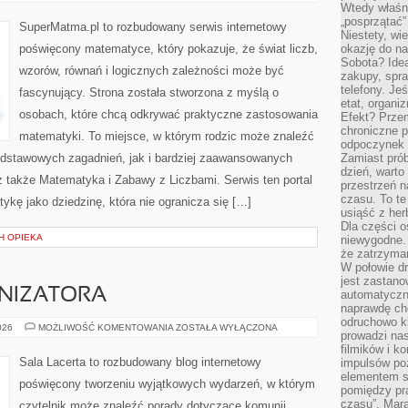
I
Wtedy właśn
FIGURY
„posprzątać”
SuperMatma.pl to rozbudowany serwis internetowy
Niestety, wi
poświęcony matematyce, który pokazuje, że świat liczb,
okazję do na
Sobota? Ide
wzorów, równań i logicznych zależności może być
zakupy, spr
telefony. Je
fascynujący. Strona została stworzona z myślą o
etat, organi
osobach, które chcą odkrywać praktyczne zastosowania
Efekt? Przem
chroniczne 
matematyki. To miejsce, w którym rodzic może znaleźć
odpoczynek 
odstawowych zagadnień, jak i bardziej zaawansowanych
Zamiast pró
dzień, warto
także Matematyka i Zabawy z Liczbami. Serwis ten portal
przestrzeń 
czasu. To te
kę jako dziedzinę, która nie ogranicza się […]
usiąść z her
Dla części o
CH OPIEKA
niewygodne. 
że zatrzyma
W połowie dr
jest zastano
NIZATORA
automatyczn
naprawdę ch
odruchowo 
PORADNIK
026
MOŻLIWOŚĆ KOMENTOWANIA
ZOSTAŁA WYŁĄCZONA
prowadzi na
ORGANIZATORA
filmików i 
Sala Lacerta to rozbudowany blog internetowy
impulsów po
elementem sz
poświęcony tworzeniu wyjątkowych wydarzeń, w którym
pomiędzy pr
czasu”. Mara
czytelnik może znaleźć porady dotyczące komunii.