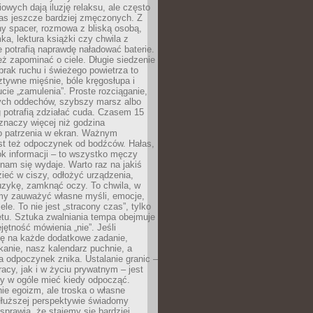
owych dają iluzję relaksu, ale często
nas jeszcze bardziej zmęczonych. Z
ny spacer, rozmowa z bliską osobą,
ka, lektura książki czy chwila z
 potrafią naprawdę naładować baterie.
ż zapominać o ciele. Długie siedzenie
 brak ruchu i świeżego powietrza to
ztywne mięśnie, bóle kręgosłupa i
cie „zamulenia”. Proste rozciąganie,
zych oddechów, szybszy marsz albo
ng potrafią zdziałać cuda. Czasem 15
znaczy więcej niż godzina
 patrzenia w ekran. Ważnym
st też odpoczynek od bodźców. Hałas,
łok informacji – to wszystko męczy
ż nam się wydaje. Warto raz na jakiś
ieć w ciszy, odłożyć urządzenia,
zykę, zamknąć oczy. To chwila, w
my zauważyć własne myśli, emocje,
ele. To nie jest „stracony czas”, tylko
tu. Sztuka zwalniania tempa obejmuje
jętność mówienia „nie”. Jeśli
ę na każde dodatkowe zadanie,
tkanie, nasz kalendarz puchnie, a
a odpoczynek znika. Ustalanie granic –
acy, jak i w życiu prywatnym – jest
by w ogóle mieć kiedy odpocząć.
ie egoizm, ale troska o własne
dłuższej perspektywie świadomy
prawia, że stajemy się bardziej