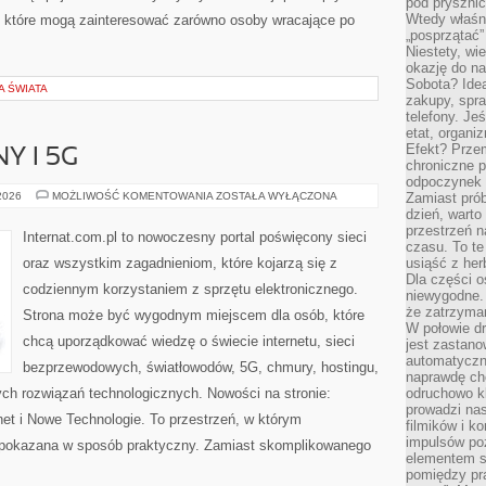
pod pryszni
Wtedy właśn
, które mogą zainteresować zarówno osoby wracające po
„posprzątać”
Niestety, wi
okazję do na
Sobota? Ide
A ŚWIATA
zakupy, spr
telefony. Je
etat, organi
Efekt? Przem
Y I 5G
chroniczne 
odpoczynek 
INTERNET
 2026
MOŻLIWOŚĆ KOMENTOWANIA
ZOSTAŁA WYŁĄCZONA
Zamiast pró
MOBILNY
dzień, warto
I
przestrzeń 
5G
Internat.com.pl to nowoczesny portal poświęcony sieci
czasu. To te
oraz wszystkim zagadnieniom, które kojarzą się z
usiąść z her
Dla części o
codziennym korzystaniem z sprzętu elektronicznego.
niewygodne. 
że zatrzyma
Strona może być wygodnym miejscem dla osób, które
W połowie dr
chcą uporządkować wiedzę o świecie internetu, sieci
jest zastano
automatyczn
bezprzewodowych, światłowodów, 5G, chmury, hostingu,
naprawdę ch
ch rozwiązań technologicznych. Nowości na stronie:
odruchowo 
prowadzi na
rnet i Nowe Technologie. To przestrzeń, w którym
filmików i 
impulsów po
pokazana w sposób praktyczny. Zamiast skomplikowanego
elementem sz
pomiędzy pr