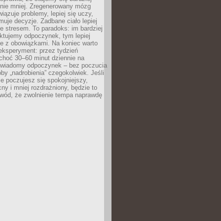
 nie mniej. Zregenerowany mózg
wiązuje problemy, lepiej się uczy,
jmuje decyzje. Zadbane ciało lepiej
ze stresem. To paradoks: im bardziej
ktujemy odpoczynek, tym lepiej
ie z obowiązkami. Na koniec warto
eksperyment: przez tydzień
choć 30–60 minut dziennie na
świadomy odpoczynek – bez poczucia
óby „nadrobienia” czegokolwiek. Jeśli
e poczujesz się spokojniejszy,
cny i mniej rozdrażniony, będzie to
owód, że zwolnienie tempa naprawdę