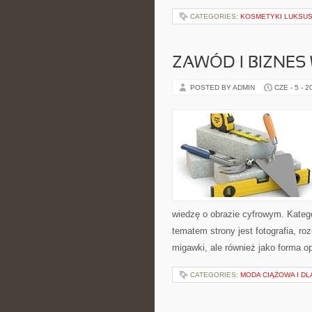
CATEGORIES:
KOSMETYKI LUKSU
ZAWÓD I BIZNES
POSTED BY ADMIN
CZE - 5 - 2
wiedzę o obrazie cyfrowym. Kateg
tematem strony jest fotografia, r
migawki, ale również jako forma o
CATEGORIES:
MODA CIĄŻOWA I D