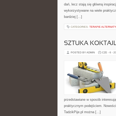
dań, lecz stają się główną inspir
wykorzystywane na wiele praktycz
bardziej […]
CATEGORIES:
TERAPIE ALTERNATY
SZTUKA KOKTAJL
POSTED BY ADMIN
CZE - 6 - 2
przedstawiane w sposób interesują
praktycznym podejściem. Nowości n
TadzikPije.pl można […]