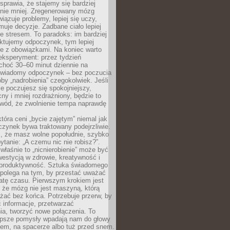
prawia, że stajemy się bardziej
 nie mniej. Zregenerowany mózg
wiązuje problemy, lepiej się uczy,
jmuje decyzje. Zadbane ciało lepiej
ze stresem. To paradoks: im bardziej
ktujemy odpoczynek, tym lepiej
ie z obowiązkami. Na koniec warto
eksperyment: przez tydzień
choć 30–60 minut dziennie na
świadomy odpoczynek – bez poczucia
óby „nadrobienia” czegokolwiek. Jeśli
e poczujesz się spokojniejszy,
cny i mniej rozdrażniony, będzie to
owód, że zwolnienie tempa naprawdę
która ceni „bycie zajętym” niemal jak
zynek bywa traktowany podejrzliwie.
z, że masz wolne popołudnie, szybko
pytanie: „A czemu nic nie robisz?”.
łaśnie to „nicnierobienie” może być
westycją w zdrowie, kreatywność i
 produktywność. Sztuka świadomego
polega na tym, by przestać uważać
atę czasu. Pierwszym krokiem jest
 że mózg nie jest maszyną, którą
żać bez końca. Potrzebuje przerw, by
 informacje, przetwarzać
ia, tworzyć nowe połączenia. To
lepsze pomysły wpadają nam do głowy
cem, na spacerze albo tuż przed snem.