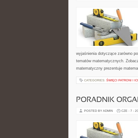
wyjaśnienia dotyczące zarówno p
tematów matematycznych. Zobacz 
matematyczny prezentuje matematy
CATEGORIES:
ŚWIĘCI PATRONI I I
PORADNIK ORGA
POSTED BY ADMIN
CZE - 7 - 2