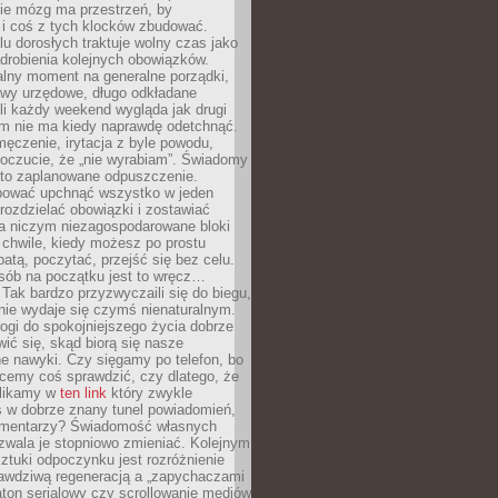
ie mózg ma przestrzeń, by
 i coś z tych klocków zbudować.
elu dorosłych traktuje wolny czas jako
drobienia kolejnych obowiązków.
alny moment na generalne porządki,
awy urzędowe, długo odkładane
śli każdy weekend wygląda jak drugi
zm nie ma kiedy naprawdę odetchnąć.
ęczenie, irytacja z byle powodu,
poczucie, że „nie wyrabiam”. Świadomy
to zaplanowane odpuszczenie.
bować upchnąć wszystko w jeden
 rozdzielać obowiązki i zostawiać
na niczym niezagospodarowane bloki
 chwile, kiedy możesz po prostu
batą, poczytać, przejść się bez celu.
sób na początku jest to wręcz…
Tak bardzo przyzwyczaili się do biegu,
nie wydaje się czymś nienaturalnym.
ogi do spokojniejszego życia dobrze
wić się, skąd biorą się nasze
e nawyki. Czy sięgamy po telefon, bo
cemy coś sprawdzić, czy dlatego, że
klikamy w
ten link
który zwykle
s w dobrze znany tunel powiadomień,
komentarzy? Świadomość własnych
zwala je stopniowo zmieniać. Kolejnym
tuki odpoczynku jest rozróżnienie
awdziwą regeneracją a „zapychaczami
ton serialowy czy scrollowanie mediów