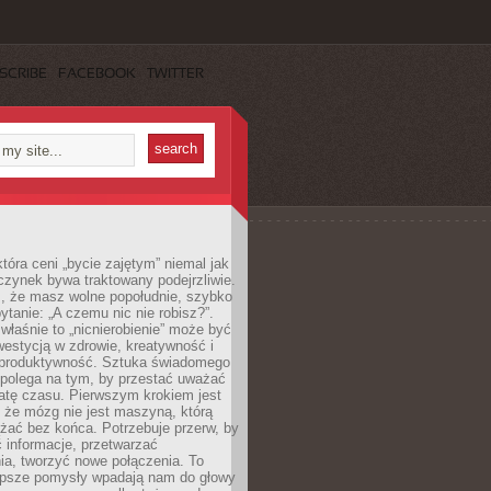
SCRIBE
FACEBOOK
TWITTER
która ceni „bycie zajętym” niemal jak
zynek bywa traktowany podejrzliwie.
z, że masz wolne popołudnie, szybko
pytanie: „A czemu nic nie robisz?”.
łaśnie to „nicnierobienie” może być
westycją w zdrowie, kreatywność i
 produktywność. Sztuka świadomego
polega na tym, by przestać uważać
atę czasu. Pierwszym krokiem jest
 że mózg nie jest maszyną, którą
żać bez końca. Potrzebuje przerw, by
 informacje, przetwarzać
ia, tworzyć nowe połączenia. To
lepsze pomysły wpadają nam do głowy