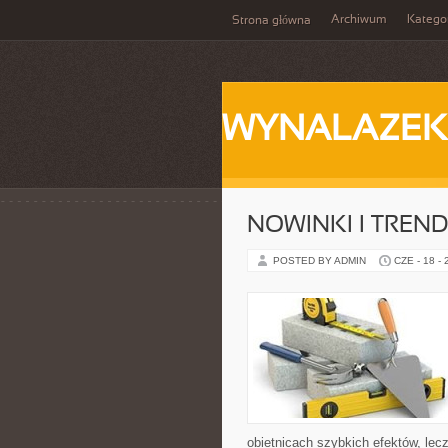
Archiwum
Katego
Strona główna
WYNALAZEK
NOWINKI I TREN
POSTED BY ADMIN
CZE - 18 -
obietnicach szybkich efektów, lec