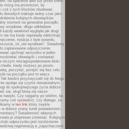
cem, na spacerze albo tuż przed snem.
ie mózg ma przestrzeń, by
 i coś z tych klocków zbudować.
elu dorosłych traktuje wolny czas jako
drobienia kolejnych obowiązków.
alny moment na generalne porządki,
awy urzędowe, długo odkładane
śli każdy weekend wygląda jak drugi
zm nie ma kiedy naprawdę odetchnąć.
ęczenie, irytacja z byle powodu,
poczucie, że „nie wyrabiam”. Świadomy
to zaplanowane odpuszczenie.
bować upchnąć wszystko w jeden
 rozdzielać obowiązki i zostawiać
na niczym niezagospodarowane bloki
 chwile, kiedy możesz po prostu
batą, poczytać, przejść się bez celu.
sób na początku jest to wręcz…
Tak bardzo przyzwyczaili się do biegu,
nie wydaje się czymś nienaturalnym.
ogi do spokojniejszego życia dobrze
wić się, skąd biorą się nasze
e nawyki. Czy sięgamy po telefon, bo
cemy coś sprawdzić, czy dlatego, że
klikamy w
ten link
który zwykle
s w dobrze znany tunel powiadomień,
komentarzy? Świadomość własnych
zwala je stopniowo zmieniać. Kolejnym
tuki odpoczynku jest rozróżnienie
awdziwą regeneracją a „zapychaczami