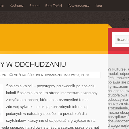
rie
Rodrigez
Powytagujesz
Tagi
Słodki
Spis Treści
SUB
DY W ODCHUDZANIU
W kulturze, 
medal, odpoc
NOWINKI
 2026
MOŻLIWOŚĆ KOMENTOWANIA
ZOSTAŁA WYŁĄCZONA
Jeśli mówis
I
TRENDY
pojawia się 
W
Spalarnia kalorii – przystępny przewodnik po spalaniu
Tymczasem w
ODCHUDZANIU
najlepszą in
kalorii Spalarnia kalorii to strona internetowa stworzony
długofalową
odpoczynku 
z myślą o osobach, które chcą przemyśleć temat
pauzę za str
zdrowej sylwetki i szukają konkretnych informacji
zrozumienie,
można obcią
podanych w naturalny sposób. To przestrzeń dla
porządkować
czytelników, którzy nie chcą opierać się wyłącznie na
doświadczen
dlatego naj
z wolą spojrzeć na zdrowy styl życia szerzej: przez pryzmat