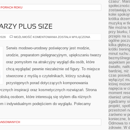
czasu”. Mara
społeczności
 PORACH ROKU
zostawiają 
kolei spokoj
krótka drzem
muzyką w tle
ARZY PLUS SIZE
Nie można te
przy biurku,
przepis na s
MAKIJAŻ
 2026
MOŻLIWOŚĆ KOMENTOWANIA
ZOSTAŁA WYŁĄCZONA
DLA
ogólne poczu
TWARZY
kilka głębs
PLUS
Serwis modowo-urodowy poświęcony jest modzie,
krótki treni
SIZE
minut ruchu 
urodzie, preparatom pielęgnacyjnym, upiększaniu twarzy
bezmyślnego
oraz pomysłom na atrakcyjny wygląd dla osób, które
aspektem je
światło, nat
chcą wyglądać pewnie niezależnie od figury. To miejsce
bardziej, ni
czas posiedz
stworzone z myślą o czytelnikach, którzy szukają
wyłączyć mu
przystępnych porad dotyczących komponowania
której może
napięcia w ci
tycznych inspiracji oraz kosmetycznych rozwiązań. Strona
moment rese
bliską osobom, które interesują się stylem dla różnych
również umie
zgadzamy si
em i indywidualnym podejściem do wyglądu. Polecamy
projekt, spo
przestrzeń n
zarówno w pr
konieczne, 
WANSOWANYCH
Odmowa to n
zdrowie. W 