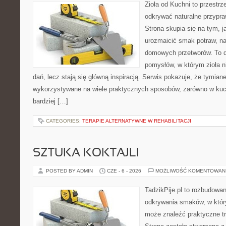
Zioła od Kuchni to przestrz
odkrywać naturalne przypr
Strona skupia się na tym, j
urozmaicić smak potraw, na
domowych przetworów. To 
pomysłów, w którym zioła n
dań, lecz stają się główną inspiracją. Serwis pokazuje, że tymia
wykorzystywane na wiele praktycznych sposobów, zarówno w kuchn
bardziej […]
CATEGORIES:
TERAPIE ALTERNATYWNE W REHABILITACJI
SZTUKA KOKTAJLI
POSTED BY ADMIN
CZE - 6 - 2026
MOŻLIWOŚĆ KOMENTOWAN
TadzikPije.pl to rozbudowa
odkrywania smaków, w któ
może znaleźć praktyczne tr