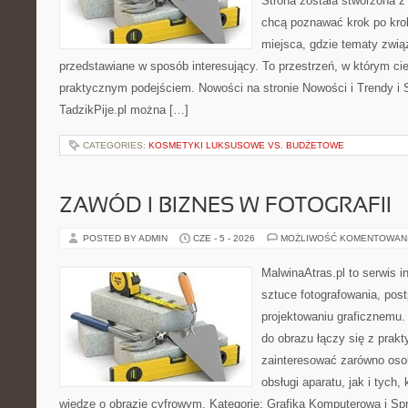
Strona została stworzona z
chcą poznawać krok po kroku
miejsca, gdzie tematy zwią
przedstawiane w sposób interesujący. To przestrzeń, w którym cie
praktycznym podejściem. Nowości na stronie Nowości i Trendy i S
TadzikPije.pl można […]
CATEGORIES:
KOSMETYKI LUKSUSOWE VS. BUDŻETOWE
ZAWÓD I BIZNES W FOTOGRAFII
POSTED BY ADMIN
CZE - 5 - 2026
MOŻLIWOŚĆ KOMENTOWAN
MalwinaAtras.pl to serwis 
sztuce fotografowania, pos
projektowaniu graficznemu. 
do obrazu łączy się z prak
zainteresować zarówno osob
obsługi aparatu, jak i tych
wiedzę o obrazie cyfrowym. Kategorie: Grafika Komputerowa i Sp