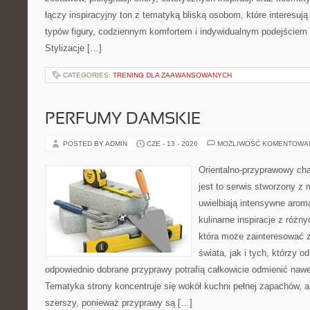
łączy inspiracyjny ton z tematyką bliską osobom, które interesują
typów figury, codziennym komfortem i indywidualnym podejściem
Stylizacje […]
CATEGORIES:
TRENING DLA ZAAWANSOWANYCH
PERFUMY DAMSKIE
POSTED BY ADMIN
CZE - 13 - 2026
MOŻLIWOŚĆ KOMENTOWA
Orientalno-przyprawowy char
jest to serwis stworzony z 
uwielbiają intensywne aroma
kulinarne inspiracje z różny
która może zainteresować 
świata, jak i tych, którzy 
odpowiednio dobrane przyprawy potrafią całkowicie odmienić nawe
Tematyka strony koncentruje się wokół kuchni pełnej zapachów, al
szerszy, ponieważ przyprawy są […]