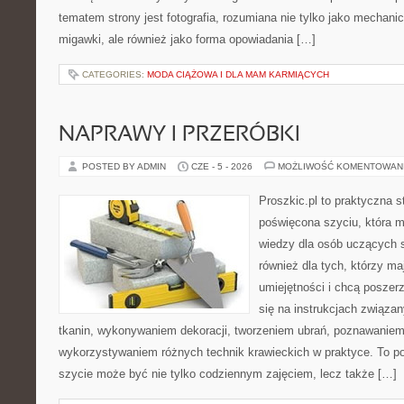
tematem strony jest fotografia, rozumiana nie tylko jako mechani
migawki, ale również jako forma opowiadania […]
CATEGORIES:
MODA CIĄŻOWA I DLA MAM KARMIĄCYCH
NAPRAWY I PRZERÓBKI
POSTED BY ADMIN
CZE - 5 - 2026
MOŻLIWOŚĆ KOMENTOWAN
Proszkic.pl to praktyczna s
poświęcona szyciu, która 
wiedzy dla osób uczących s
również dla tych, którzy m
umiejętności i chcą poszer
się na instrukcjach związa
tkanin, wykonywaniem dekoracji, tworzeniem ubrań, poznawaniem
wykorzystywaniem różnych technik krawieckich w praktyce. To por
szycie może być nie tylko codziennym zajęciem, lecz także […]