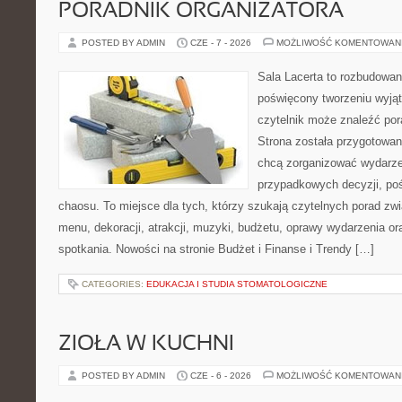
PORADNIK ORGANIZATORA
POSTED BY ADMIN
CZE - 7 - 2026
MOŻLIWOŚĆ KOMENTOWAN
Sala Lacerta to rozbudowan
poświęcony tworzeniu wyją
czytelnik może znaleźć por
Strona została przygotowan
chcą zorganizować wydarze
przypadkowych decyzji, poś
chaosu. To miejsce dla tych, którzy szukają czytelnych porad zw
menu, dekoracji, atrakcji, muzyki, budżetu, oprawy wydarzenia o
spotkania. Nowości na stronie Budżet i Finanse i Trendy […]
CATEGORIES:
EDUKACJA I STUDIA STOMATOLOGICZNE
ZIOŁA W KUCHNI
POSTED BY ADMIN
CZE - 6 - 2026
MOŻLIWOŚĆ KOMENTOWAN