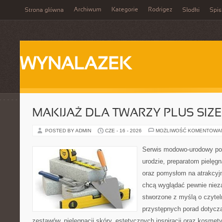
Archiwum
Kategorie
Rodrigez
Strona główna
Słodki
Spis
WYNALAZEK
MAKIJAŻ DLA TWARZY PLUS SIZE
POSTED BY ADMIN
CZE - 16 - 2026
MOŻLIWOŚĆ KOMENTOWA
Serwis modowo-urodowy po
urodzie, preparatom pielęg
oraz pomysłom na atrakcyjn
chcą wyglądać pewnie nieza
stworzone z myślą o czytel
przystępnych porad dotyc
zestawów, pielęgnacji skóry, estetycznych inspiracji oraz kosme