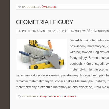
CATEGORIES:
OŚWIETLENIE
GEOMETRIA I FIGURY
POSTED BY ADMIN
CZE - 8 - 2026
MOŻLIWOŚĆ KOMENTOWAN
SuperMatma.pl to rozbudow
poświęcony matematyce, któ
wzorów, równań i logicznyc
fascynujący. Strona został
osobach, które chcą odkry
matematyki. To miejsce, w
wyjaśnienia dotyczące zarówno podstawowych zagadnień, jak i 
tematów matematycznych. Zobacz także Matematyka i Zabawy z L
matematyczny prezentuje matematykę jako dziedzinę, która nie o
CATEGORIES:
ŚWIĘCI PATRONI I ICH OPIEKA