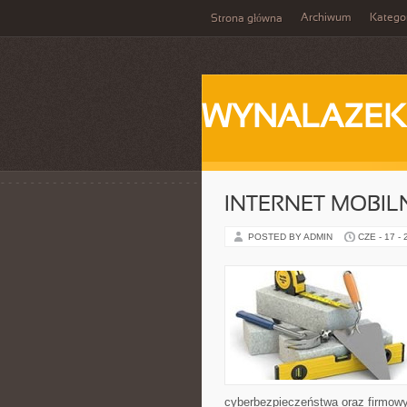
Archiwum
Katego
Strona główna
WYNALAZEK
INTERNET MOBILN
POSTED BY ADMIN
CZE - 17 -
cyberbezpieczeństwa oraz firmowy