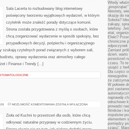
ORGANIZATORA
Wtedy właśn
„posprzątać”
Sala Lacerta to rozbudowany blog internetowy
Niestety, wi
poświęcony tworzeniu wyjątkowych wydarzeń, w którym
okazję do na
Sobota? Ide
czytelnik może znaleźć porady dotyczące komunii.
zakupy, spr
telefony. Je
Strona została przygotowana z myślą o osobach, które
etat, organi
chcą zorganizować wydarzenie w sposób spokojny, bez
Efekt? Przem
chroniczne 
przypadkowych decyzji, pośpiechu i organizacyjnego
odpoczynek 
zy szukają czytelnych porad związanych z wyborem sali,
Zamiast pró
dzień, warto
, budżetu, oprawy wydarzenia oraz atmosfery całego
przestrzeń 
czasu. To te
żet i Finanse i Trendy […]
usiąść z her
Dla części o
A STOMATOLOGICZNE
niewygodne. 
że zatrzyma
W połowie dr
jest zastano
automatyczn
naprawdę ch
odruchowo 
ZIOŁA
026
MOŻLIWOŚĆ KOMENTOWANIA
ZOSTAŁA WYŁĄCZONA
prowadzi na
W
filmików i 
KUCHNI
impulsów po
Zioła od Kuchni to przestrzeń dla osób, które chcą
elementem sz
odkrywać naturalne przyprawy w codziennym życiu.
pomiędzy pr
czasu”. Mara