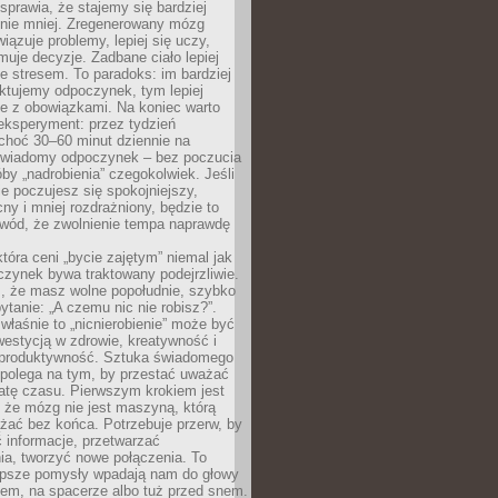
prawia, że stajemy się bardziej
 nie mniej. Zregenerowany mózg
wiązuje problemy, lepiej się uczy,
jmuje decyzje. Zadbane ciało lepiej
ze stresem. To paradoks: im bardziej
ktujemy odpoczynek, tym lepiej
ie z obowiązkami. Na koniec warto
eksperyment: przez tydzień
choć 30–60 minut dziennie na
świadomy odpoczynek – bez poczucia
óby „nadrobienia” czegokolwiek. Jeśli
e poczujesz się spokojniejszy,
cny i mniej rozdrażniony, będzie to
owód, że zwolnienie tempa naprawdę
która ceni „bycie zajętym” niemal jak
zynek bywa traktowany podejrzliwie.
z, że masz wolne popołudnie, szybko
pytanie: „A czemu nic nie robisz?”.
łaśnie to „nicnierobienie” może być
westycją w zdrowie, kreatywność i
 produktywność. Sztuka świadomego
polega na tym, by przestać uważać
atę czasu. Pierwszym krokiem jest
 że mózg nie jest maszyną, którą
żać bez końca. Potrzebuje przerw, by
 informacje, przetwarzać
ia, tworzyć nowe połączenia. To
lepsze pomysły wpadają nam do głowy
cem, na spacerze albo tuż przed snem.