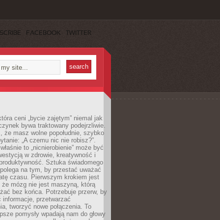
SCRIBE
FACEBOOK
TWITTER
która ceni „bycie zajętym” niemal jak
zynek bywa traktowany podejrzliwie.
z, że masz wolne popołudnie, szybko
pytanie: „A czemu nic nie robisz?”.
łaśnie to „nicnierobienie” może być
westycją w zdrowie, kreatywność i
 produktywność. Sztuka świadomego
polega na tym, by przestać uważać
atę czasu. Pierwszym krokiem jest
 że mózg nie jest maszyną, którą
żać bez końca. Potrzebuje przerw, by
 informacje, przetwarzać
ia, tworzyć nowe połączenia. To
lepsze pomysły wpadają nam do głowy