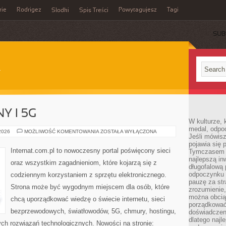
rie
Rodrigez
Powytagujesz
Tagi
Słodki
Spis Treści
SUB
Y I 5G
W kulturze, 
medal, odpoc
INTERNET
 2026
MOŻLIWOŚĆ KOMENTOWANIA
ZOSTAŁA WYŁĄCZONA
Jeśli mówis
MOBILNY
I
pojawia się 
5G
Internat.com.pl to nowoczesny portal poświęcony sieci
Tymczasem w
najlepszą in
oraz wszystkim zagadnieniom, które kojarzą się z
długofalową
odpoczynku 
codziennym korzystaniem z sprzętu elektronicznego.
pauzę za str
Strona może być wygodnym miejscem dla osób, które
zrozumienie,
można obcią
chcą uporządkować wiedzę o świecie internetu, sieci
porządkować
bezprzewodowych, światłowodów, 5G, chmury, hostingu,
doświadczen
dlatego naj
ch rozwiązań technologicznych. Nowości na stronie: