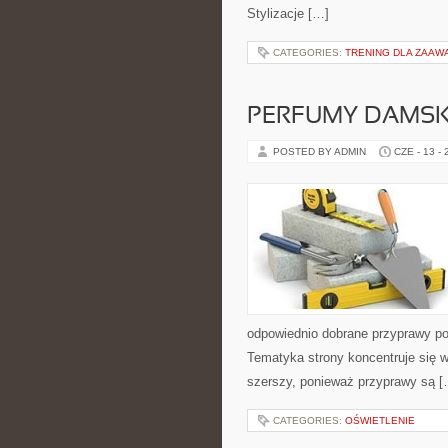
Stylizacje […]
CATEGORIES:
TRENING DLA ZAA
PERFUMY DAMSK
POSTED BY ADMIN
CZE - 13 -
odpowiednio dobrane przyprawy pot
Tematyka strony koncentruje się wo
szerszy, ponieważ przyprawy są [
CATEGORIES:
OŚWIETLENIE