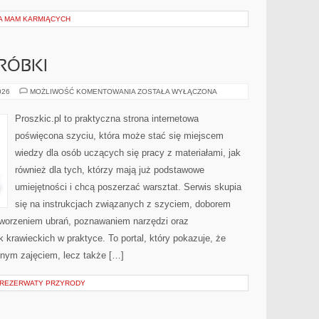
LA MAM KARMIĄCYCH
RÓBKI
NAPRAWY
026
MOŻLIWOŚĆ KOMENTOWANIA
ZOSTAŁA WYŁĄCZONA
I
PRZERÓBKI
Proszkic.pl to praktyczna strona internetowa
poświęcona szyciu, która może stać się miejscem
wiedzy dla osób uczących się pracy z materiałami, jak
również dla tych, którzy mają już podstawowe
umiejętności i chcą poszerzać warsztat. Serwis skupia
się na instrukcjach związanych z szyciem, doborem
tworzeniem ubrań, poznawaniem narzędzi oraz
krawieckich w praktyce. To portal, który pokazuje, że
nnym zajęciem, lecz także […]
 REZERWATY PRZYRODY