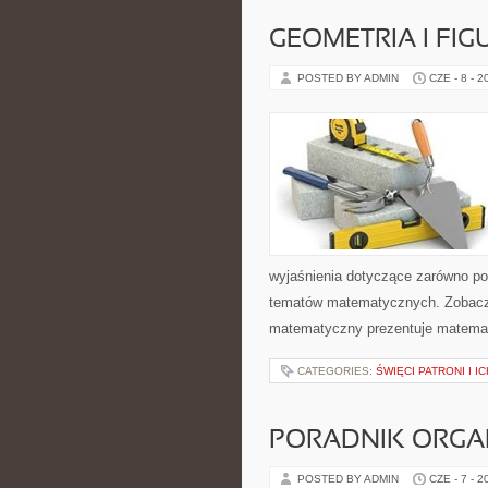
GEOMETRIA I FIG
POSTED BY ADMIN
CZE - 8 - 2
wyjaśnienia dotyczące zarówno p
tematów matematycznych. Zobacz 
matematyczny prezentuje matematy
CATEGORIES:
ŚWIĘCI PATRONI I I
PORADNIK ORGA
POSTED BY ADMIN
CZE - 7 - 2