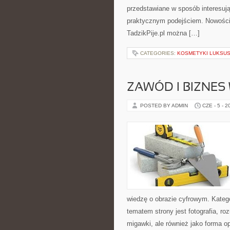
przedstawiane w sposób interesują
praktycznym podejściem. Nowości n
TadzikPije.pl można […]
CATEGORIES:
KOSMETYKI LUKSU
ZAWÓD I BIZNES
POSTED BY ADMIN
CZE - 5 - 2
wiedzę o obrazie cyfrowym. Kateg
tematem strony jest fotografia, r
migawki, ale również jako forma o