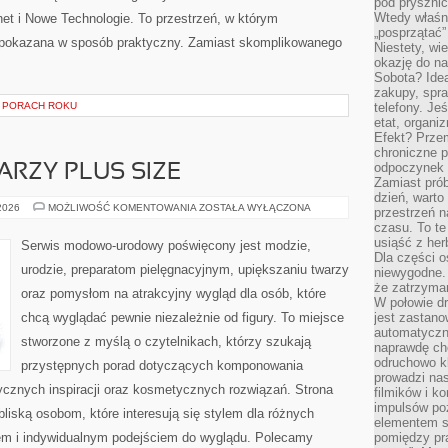
pod pryszni
Wtedy właśn
rnet i Nowe Technologie. To przestrzeń, w którym
„posprzątać”
pokazana w sposób praktyczny. Zamiast skomplikowanego
Niestety, wi
okazję do na
Sobota? Ide
zakupy, spr
 PORACH ROKU
telefony. Je
etat, organi
Efekt? Przem
chroniczne 
odpoczynek 
ARZY PLUS SIZE
Zamiast pró
dzień, warto
MAKIJAŻ
 2026
MOŻLIWOŚĆ KOMENTOWANIA
ZOSTAŁA WYŁĄCZONA
przestrzeń 
DLA
czasu. To te
TWARZY
PLUS
usiąść z her
Serwis modowo-urodowy poświęcony jest modzie,
SIZE
Dla części o
urodzie, preparatom pielęgnacyjnym, upiększaniu twarzy
niewygodne. 
że zatrzyma
oraz pomysłom na atrakcyjny wygląd dla osób, które
W połowie dr
chcą wyglądać pewnie niezależnie od figury. To miejsce
jest zastano
automatyczn
stworzone z myślą o czytelnikach, którzy szukają
naprawdę ch
odruchowo 
przystępnych porad dotyczących komponowania
prowadzi na
tycznych inspiracji oraz kosmetycznych rozwiązań. Strona
filmików i 
impulsów po
bliską osobom, które interesują się stylem dla różnych
elementem sz
em i indywidualnym podejściem do wyglądu. Polecamy
pomiędzy pr