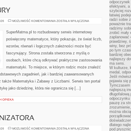
odpoczynek s
efektywni, a
URY
szybciej roz
łatwiej pode
radzi sobie 
GEOMETRIA
026
MOŻLIWOŚĆ KOMENTOWANIA
ZOSTAŁA WYŁĄCZONA
poważnie tra
I
FIGURY
radzimy sob
SuperMatma.pl to rozbudowany serwis internetowy
zrobić mały 
zaplanować 
poświęcony matematyce, który pokazuje, że świat liczb,
prawdziwy, 
winy, bez pr
wzorów, równań i logicznych zależności może być
po tym czasi
fascynujący. Strona została stworzona z myślą o
bardziej obe
najlepszy d
osobach, które chcą odkrywać praktyczne zastosowania
ma sens.
matematyki. To miejsce, w którym rodzic może znaleźć
W kulturze, 
medal, odpoc
odstawowych zagadnień, jak i bardziej zaawansowanych
Jeśli mówis
pojawia się 
także Matematyka i Zabawy z Liczbami. Serwis ten portal
Tymczasem w
kę jako dziedzinę, która nie ogranicza się […]
najlepszą in
długofalową
odpoczynku 
CH OPIEKA
pauzę za str
zrozumienie,
można obcią
porządkować
NIZATORA
doświadczen
dlatego naj
PORADNIK
026
MOŻLIWOŚĆ KOMENTOWANIA
ZOSTAŁA WYŁĄCZONA
pod pryszni