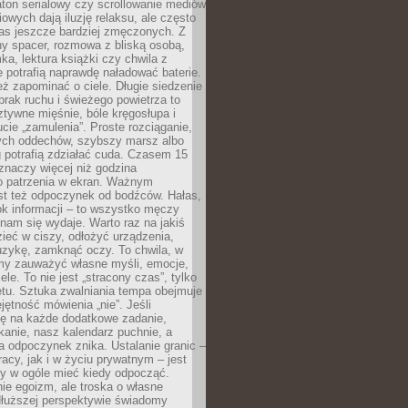
ton serialowy czy scrollowanie mediów
owych dają iluzję relaksu, ale często
nas jeszcze bardziej zmęczonych. Z
ny spacer, rozmowa z bliską osobą,
ka, lektura książki czy chwila z
 potrafią naprawdę naładować baterie.
ż zapominać o ciele. Długie siedzenie
 brak ruchu i świeżego powietrza to
ztywne mięśnie, bóle kręgosłupa i
cie „zamulenia”. Proste rozciąganie,
zych oddechów, szybszy marsz albo
ng potrafią zdziałać cuda. Czasem 15
znaczy więcej niż godzina
 patrzenia w ekran. Ważnym
st też odpoczynek od bodźców. Hałas,
łok informacji – to wszystko męczy
ż nam się wydaje. Warto raz na jakiś
ieć w ciszy, odłożyć urządzenia,
zykę, zamknąć oczy. To chwila, w
my zauważyć własne myśli, emocje,
ele. To nie jest „stracony czas”, tylko
tu. Sztuka zwalniania tempa obejmuje
jętność mówienia „nie”. Jeśli
ę na każde dodatkowe zadanie,
tkanie, nasz kalendarz puchnie, a
a odpoczynek znika. Ustalanie granic –
acy, jak i w życiu prywatnym – jest
by w ogóle mieć kiedy odpocząć.
ie egoizm, ale troska o własne
dłuższej perspektywie świadomy