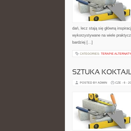
dań, lecz stają się główną inspir
wykorzystywane na wiele praktycz
bardziej […]
CATEGORIES:
TERAPIE ALTERNATY
SZTUKA KOKTAJL
POSTED BY ADMIN
CZE - 6 - 2