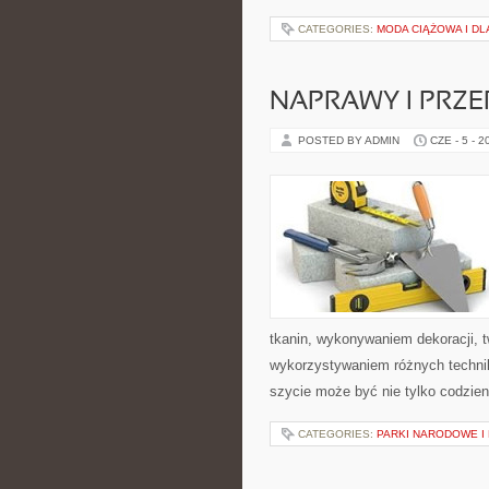
CATEGORIES:
MODA CIĄŻOWA I D
NAPRAWY I PRZE
POSTED BY ADMIN
CZE - 5 - 2
tkanin, wykonywaniem dekoracji, 
wykorzystywaniem różnych technik 
szycie może być nie tylko codzie
CATEGORIES:
PARKI NARODOWE I