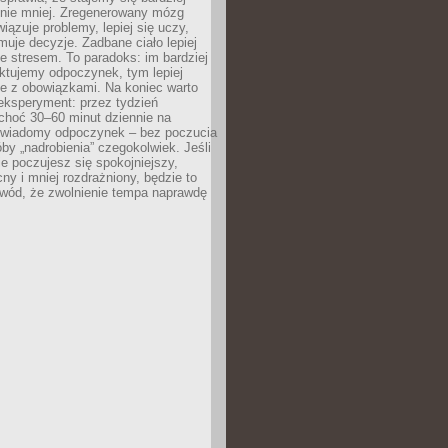
 nie mniej. Zregenerowany mózg
wiązuje problemy, lepiej się uczy,
jmuje decyzje. Zadbane ciało lepiej
ze stresem. To paradoks: im bardziej
ktujemy odpoczynek, tym lepiej
ie z obowiązkami. Na koniec warto
eksperyment: przez tydzień
choć 30–60 minut dziennie na
świadomy odpoczynek – bez poczucia
óby „nadrobienia” czegokolwiek. Jeśli
e poczujesz się spokojniejszy,
cny i mniej rozdrażniony, będzie to
owód, że zwolnienie tempa naprawdę