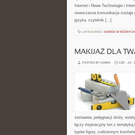
Internet i Nowe Technologie i Inte
nowoczesna komunikacja zostaje 
języka, czytelnik […]
CATEGORIES:
OGRÓD W RÓŻNYCH
MAKIJAŻ DLA TW
POSTED BY ADMIN
CZE - 16 -
zestawów, pielęgnacji skóry, este
łączy inspiracyjny ton z tematyką 
typów figury, codziennym komfort