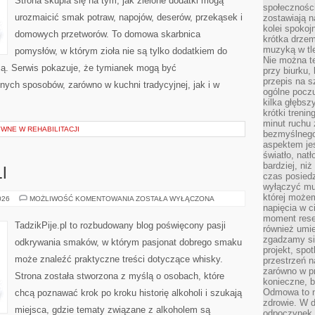
Strona skupia się na tym, jak zielone dodatki mogą
społeczności
urozmaicić smak potraw, napojów, deserów, przekąsek i
zostawiają 
kolei spokoj
domowych przetworów. To domowa skarbnica
krótka drzem
muzyką w tle
pomysłów, w którym zioła nie są tylko dodatkiem do
Nie można te
acją. Serwis pokazuje, że tymianek mogą być
przy biurku,
przepis na s
nych sposobów, zarówno w kuchni tradycyjnej, jak i w
ogólne poczu
kilka głębs
krótki treni
minut ruchu 
WNE W REHABILITACJI
bezmyślnego
aspektem je
światło, nat
bardziej, ni
I
czas posiedz
wyłączyć mu
której może
SZTUKA
026
MOŻLIWOŚĆ KOMENTOWANIA
ZOSTAŁA WYŁĄCZONA
KOKTAJLI
napięcia w ci
moment rese
TadzikPije.pl to rozbudowany blog poświęcony pasji
również umie
zgadzamy si
odkrywania smaków, w którym pasjonat dobrego smaku
projekt, spo
może znaleźć praktyczne treści dotyczące whisky.
przestrzeń n
zarówno w pr
Strona została stworzona z myślą o osobach, które
konieczne, 
Odmowa to n
chcą poznawać krok po kroku historię alkoholi i szukają
zdrowie. W 
miejsca, gdzie tematy związane z alkoholem są
odpoczynek s