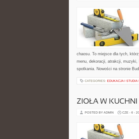
chaosu. To miejsce dla tych, któr
menu, dekoracji, atrakcji, muzyki
spotkania. Nowości na stronie Bud
CATEGORIES:
EDUKACJA I STUDI
ZIOŁA W KUCHNI
POSTED BY ADMIN
CZE - 6 - 2