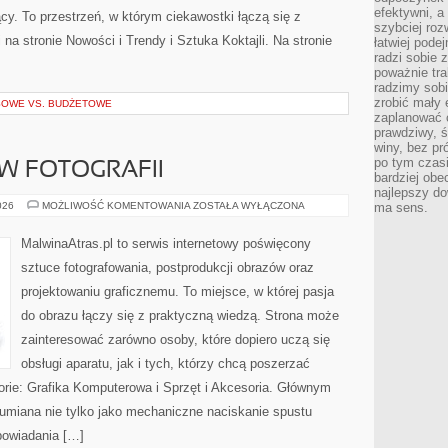
efektywni, a
cy. To przestrzeń, w którym ciekawostki łączą się z
szybciej roz
a stronie Nowości i Trendy i Sztuka Koktajli. Na stronie
łatwiej pode
radzi sobie 
poważnie tra
radzimy sob
zrobić mały 
SOWE VS. BUDŻETOWE
zaplanować 
prawdziwy, 
winy, bez pr
po tym czasi
 W FOTOGRAFII
bardziej obe
najlepszy d
ZAWÓD
026
MOŻLIWOŚĆ KOMENTOWANIA
ZOSTAŁA WYŁĄCZONA
ma sens.
I
BIZNES
W
MalwinaAtras.pl to serwis internetowy poświęcony
FOTOGRAFII
sztuce fotografowania, postprodukcji obrazów oraz
projektowaniu graficznemu. To miejsce, w której pasja
do obrazu łączy się z praktyczną wiedzą. Strona może
zainteresować zarówno osoby, które dopiero uczą się
obsługi aparatu, jak i tych, którzy chcą poszerzać
orie: Grafika Komputerowa i Sprzęt i Akcesoria. Głównym
ozumiana nie tylko jako mechaniczne naciskanie spustu
powiadania […]