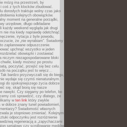
ie mózg ma przestrzeń, by
 i coś z tych klocków zbudować.
elu dorosłych traktuje wolny czas jako
drobienia kolejnych obowiązków.
alny moment na generalne porządki,
awy urzędowe, długo odkładane
śli każdy weekend wygląda jak drugi
zm nie ma kiedy naprawdę odetchnąć.
ęczenie, irytacja z byle powodu,
poczucie, że „nie wyrabiam”. Świadomy
to zaplanowane odpuszczenie.
bować upchnąć wszystko w jeden
 rozdzielać obowiązki i zostawiać
na niczym niezagospodarowane bloki
 chwile, kiedy możesz po prostu
batą, poczytać, przejść się bez celu.
sób na początku jest to wręcz…
Tak bardzo przyzwyczaili się do biegu,
nie wydaje się czymś nienaturalnym.
ogi do spokojniejszego życia dobrze
wić się, skąd biorą się nasze
e nawyki. Czy sięgamy po telefon, bo
cemy coś sprawdzić, czy dlatego, że
klikamy w
ten link
który zwykle
s w dobrze znany tunel powiadomień,
komentarzy? Świadomość własnych
zwala je stopniowo zmieniać. Kolejnym
tuki odpoczynku jest rozróżnienie
awdziwą regeneracją a „zapychaczami
ton serialowy czy scrollowanie mediów