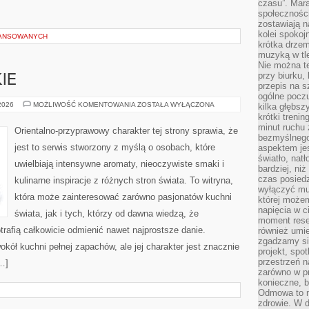
czasu”. Mara
społeczności
zostawiają 
kolei spokoj
WANSOWANYCH
krótka drzem
muzyką w tle
Nie można te
przy biurku,
IE
przepis na s
ogólne poczu
PERFUMY
 2026
MOŻLIWOŚĆ KOMENTOWANIA
ZOSTAŁA WYŁĄCZONA
kilka głębs
DAMSKIE
krótki treni
minut ruchu 
Orientalno-przyprawowy charakter tej strony sprawia, że
bezmyślnego
jest to serwis stworzony z myślą o osobach, które
aspektem je
światło, nat
uwielbiają intensywne aromaty, nieoczywiste smaki i
bardziej, ni
czas posiedz
kulinarne inspiracje z różnych stron świata. To witryna,
wyłączyć mu
która może zainteresować zarówno pasjonatów kuchni
której może
napięcia w ci
świata, jak i tych, którzy od dawna wiedzą, że
moment rese
rafią całkowicie odmienić nawet najprostsze danie.
również umie
zgadzamy si
kół kuchni pełnej zapachów, ale jej charakter jest znacznie
projekt, spo
przestrzeń n
…]
zarówno w pr
konieczne, 
Odmowa to n
zdrowie. W 