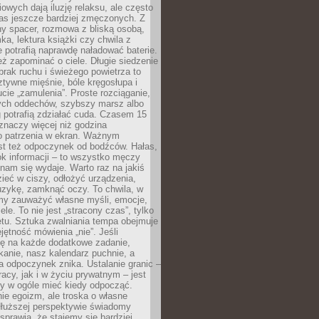
owych dają iluzję relaksu, ale często
nas jeszcze bardziej zmęczonych. Z
ny spacer, rozmowa z bliską osobą,
ka, lektura książki czy chwila z
 potrafią naprawdę naładować baterie.
ż zapominać o ciele. Długie siedzenie
 brak ruchu i świeżego powietrza to
ztywne mięśnie, bóle kręgosłupa i
cie „zamulenia”. Proste rozciąganie,
zych oddechów, szybszy marsz albo
ng potrafią zdziałać cuda. Czasem 15
znaczy więcej niż godzina
 patrzenia w ekran. Ważnym
st też odpoczynek od bodźców. Hałas,
łok informacji – to wszystko męczy
ż nam się wydaje. Warto raz na jakiś
ieć w ciszy, odłożyć urządzenia,
zykę, zamknąć oczy. To chwila, w
my zauważyć własne myśli, emocje,
ele. To nie jest „stracony czas”, tylko
tu. Sztuka zwalniania tempa obejmuje
jętność mówienia „nie”. Jeśli
ę na każde dodatkowe zadanie,
tkanie, nasz kalendarz puchnie, a
a odpoczynek znika. Ustalanie granic –
acy, jak i w życiu prywatnym – jest
by w ogóle mieć kiedy odpocząć.
ie egoizm, ale troska o własne
dłuższej perspektywie świadomy
prawia, że stajemy się bardziej