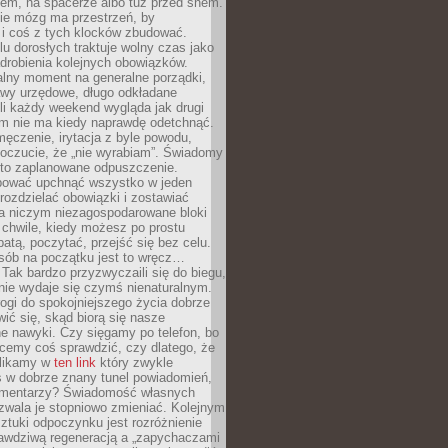
cem, na spacerze albo tuż przed snem.
ie mózg ma przestrzeń, by
 i coś z tych klocków zbudować.
elu dorosłych traktuje wolny czas jako
drobienia kolejnych obowiązków.
alny moment na generalne porządki,
awy urzędowe, długo odkładane
śli każdy weekend wygląda jak drugi
zm nie ma kiedy naprawdę odetchnąć.
ęczenie, irytacja z byle powodu,
poczucie, że „nie wyrabiam”. Świadomy
to zaplanowane odpuszczenie.
bować upchnąć wszystko w jeden
 rozdzielać obowiązki i zostawiać
na niczym niezagospodarowane bloki
 chwile, kiedy możesz po prostu
batą, poczytać, przejść się bez celu.
sób na początku jest to wręcz…
Tak bardzo przyzwyczaili się do biegu,
nie wydaje się czymś nienaturalnym.
ogi do spokojniejszego życia dobrze
wić się, skąd biorą się nasze
e nawyki. Czy sięgamy po telefon, bo
cemy coś sprawdzić, czy dlatego, że
klikamy w
ten link
który zwykle
s w dobrze znany tunel powiadomień,
komentarzy? Świadomość własnych
zwala je stopniowo zmieniać. Kolejnym
tuki odpoczynku jest rozróżnienie
awdziwą regeneracją a „zapychaczami