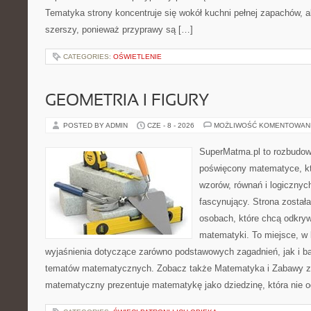
Tematyka strony koncentruje się wokół kuchni pełnej zapachów, al
szerszy, ponieważ przyprawy są […]
CATEGORIES:
OŚWIETLENIE
GEOMETRIA I FIGURY
POSTED BY ADMIN
CZE - 8 - 2026
MOŻLIWOŚĆ KOMENTOWAN
SuperMatma.pl to rozbudow
poświęcony matematyce, któ
wzorów, równań i logicznyc
fascynujący. Strona został
osobach, które chcą odkry
matematyki. To miejsce, w
wyjaśnienia dotyczące zarówno podstawowych zagadnień, jak i 
tematów matematycznych. Zobacz także Matematyka i Zabawy z L
matematyczny prezentuje matematykę jako dziedzinę, która nie o