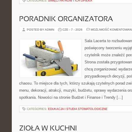
CATEGORIES:
ŚWIĘCI PATRONI I ICH OPIEKA
PORADNIK ORGANIZATORA
POSTED BY ADMIN
CZE - 7 - 2026
MOŻLIWOŚĆ KOMENTOWAN
Sala Lacerta to rozbudowan
poświęcony tworzeniu wyją
czytelnik może znaleźć por
Strona została przygotowan
chcą zorganizować wydarze
przypadkowych decyzji, poś
chaosu. To miejsce dla tych, którzy szukają czytelnych porad zw
menu, dekoracji, atrakcji, muzyki, budżetu, oprawy wydarzenia o
spotkania. Nowości na stronie Budżet i Finanse i Trendy […]
CATEGORIES:
EDUKACJA I STUDIA STOMATOLOGICZNE
ZIOŁA W KUCHNI