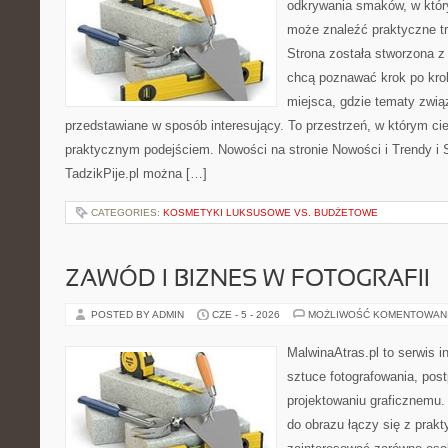
odkrywania smaków, w któ
może znaleźć praktyczne tr
Strona została stworzona z
chcą poznawać krok po kroku
miejsca, gdzie tematy zwią
przedstawiane w sposób interesujący. To przestrzeń, w którym cie
praktycznym podejściem. Nowości na stronie Nowości i Trendy i S
TadzikPije.pl można […]
CATEGORIES:
KOSMETYKI LUKSUSOWE VS. BUDŻETOWE
ZAWÓD I BIZNES W FOTOGRAFII
POSTED BY ADMIN
CZE - 5 - 2026
MOŻLIWOŚĆ KOMENTOWAN
MalwinaAtras.pl to serwis 
sztuce fotografowania, pos
projektowaniu graficznemu. 
do obrazu łączy się z prak