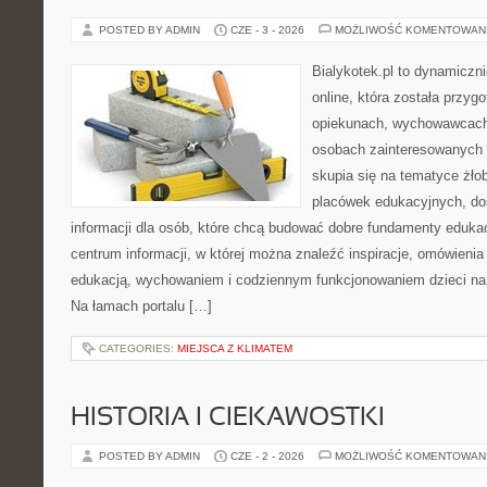
POSTED BY ADMIN
CZE - 3 - 2026
MOŻLIWOŚĆ KOMENTOWAN
Bialykotek.pl to dynamiczni
online, która została przyg
opiekunach, wychowawcach
osobach zainteresowanych 
skupia się na tematyce żło
placówek edukacyjnych, do
informacji dla osób, które chcą budować dobre fundamenty eduka
centrum informacji, w której można znaleźć inspiracje, omówienia
edukacją, wychowaniem i codziennym funkcjonowaniem dzieci na
Na łamach portalu […]
CATEGORIES:
MIEJSCA Z KLIMATEM
HISTORIA I CIEKAWOSTKI
POSTED BY ADMIN
CZE - 2 - 2026
MOŻLIWOŚĆ KOMENTOWAN