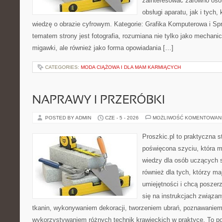
zainteresować zarówno osob
obsługi aparatu, jak i tych
wiedzę o obrazie cyfrowym. Kategorie: Grafika Komputerowa i Sp
tematem strony jest fotografia, rozumiana nie tylko jako mechani
migawki, ale również jako forma opowiadania […]
CATEGORIES:
MODA CIĄŻOWA I DLA MAM KARMIĄCYCH
NAPRAWY I PRZERÓBKI
POSTED BY ADMIN
CZE - 5 - 2026
MOŻLIWOŚĆ KOMENTOWAN
Proszkic.pl to praktyczna s
poświęcona szyciu, która 
wiedzy dla osób uczących s
również dla tych, którzy m
umiejętności i chcą poszer
się na instrukcjach związa
tkanin, wykonywaniem dekoracji, tworzeniem ubrań, poznawaniem
wykorzystywaniem różnych technik krawieckich w praktyce. To por