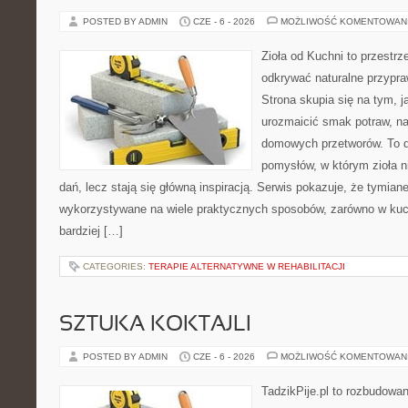
POSTED BY ADMIN
CZE - 6 - 2026
MOŻLIWOŚĆ KOMENTOWAN
Zioła od Kuchni to przestrz
odkrywać naturalne przypr
Strona skupia się na tym, j
urozmaicić smak potraw, na
domowych przetworów. To 
pomysłów, w którym zioła n
dań, lecz stają się główną inspiracją. Serwis pokazuje, że tymia
wykorzystywane na wiele praktycznych sposobów, zarówno w kuchn
bardziej […]
CATEGORIES:
TERAPIE ALTERNATYWNE W REHABILITACJI
SZTUKA KOKTAJLI
POSTED BY ADMIN
CZE - 6 - 2026
MOŻLIWOŚĆ KOMENTOWAN
TadzikPije.pl to rozbudowa