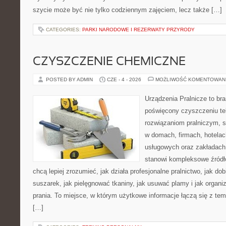
szycie może być nie tylko codziennym zajęciem, lecz także […]
CATEGORIES:
PARKI NARODOWE I REZERWATY PRZYRODY
CZYSZCZENIE CHEMICZNE
POSTED BY ADMIN
CZE - 4 - 2026
MOŻLIWOŚĆ KOMENTOWAN
Urządzenia Pralnicze to br
poświęcony czyszczeniu tek
rozwiązaniom pralniczym, 
w domach, firmach, hotelach
usługowych oraz zakładach
stanowi kompleksowe źródło
chcą lepiej zrozumieć, jak działa profesjonalne pralnictwo, jak dob
suszarek, jak pielęgnować tkaniny, jak usuwać plamy i jak organ
prania. To miejsce, w którym użytkowe informacje łączą się z tema
[…]