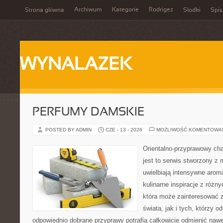
Archiwum
Kategorie
Rodrigez
Strona główna
Słodki
Spis
WYNALAZEK
PERFUMY DAMSKIE
POSTED BY ADMIN
CZE - 13 - 2026
MOŻLIWOŚĆ KOMENTOWA
Orientalno-przyprawowy char
jest to serwis stworzony z 
uwielbiają intensywne aroma
kulinarne inspiracje z różny
która może zainteresować 
świata, jak i tych, którzy 
odpowiednio dobrane przyprawy potrafią całkowicie odmienić nawe