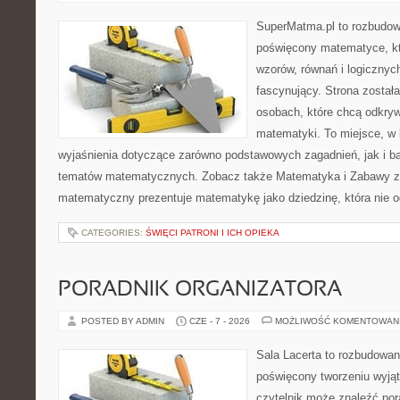
SuperMatma.pl to rozbudow
poświęcony matematyce, któ
wzorów, równań i logicznyc
fascynujący. Strona został
osobach, które chcą odkry
matematyki. To miejsce, w
wyjaśnienia dotyczące zarówno podstawowych zagadnień, jak i 
tematów matematycznych. Zobacz także Matematyka i Zabawy z L
matematyczny prezentuje matematykę jako dziedzinę, która nie o
CATEGORIES:
ŚWIĘCI PATRONI I ICH OPIEKA
PORADNIK ORGANIZATORA
POSTED BY ADMIN
CZE - 7 - 2026
MOŻLIWOŚĆ KOMENTOWAN
Sala Lacerta to rozbudowan
poświęcony tworzeniu wyją
czytelnik może znaleźć por