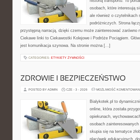
historią transportu. To port
osobach, które interesują s
ale również o czytelnikach 
podróżniczych. Strona łącz
przystępną narracją, dzięki czemu może zainteresować zarówno 
Ciekawe linki to Ciekawostki Kolejowe i Podróże Pociągiem. Głó
jest komunikacja szynowa. Na stronie można […]
CATEGORIES:
ETYKIETY ŻYWNOŚCI
ZDROWIE I BEZPIECZEŃSTWO
POSTED BY ADMIN
CZE - 3 - 2026
MOŻLIWOŚĆ KOMENTOWAN
Bialykotek.pl to dynamiczni
online, która została przyg
opiekunach, wychowawcach
osobach zainteresowanych 
skupia się na tematyce żło
placówek edukacyjnych, do