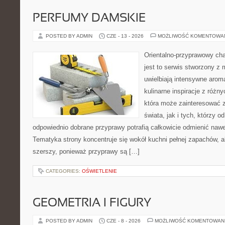
PERFUMY DAMSKIE
POSTED BY ADMIN
CZE - 13 - 2026
MOŻLIWOŚĆ KOMENTOWA
Orientalno-przyprawowy char
jest to serwis stworzony z 
uwielbiają intensywne aroma
kulinarne inspiracje z różny
która może zainteresować 
świata, jak i tych, którzy 
odpowiednio dobrane przyprawy potrafią całkowicie odmienić nawe
Tematyka strony koncentruje się wokół kuchni pełnej zapachów, al
szerszy, ponieważ przyprawy są […]
CATEGORIES:
OŚWIETLENIE
GEOMETRIA I FIGURY
POSTED BY ADMIN
CZE - 8 - 2026
MOŻLIWOŚĆ KOMENTOWAN