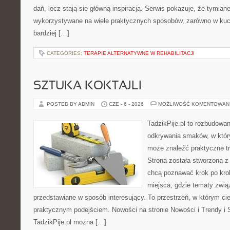
dań, lecz stają się główną inspiracją. Serwis pokazuje, że tymia
wykorzystywane na wiele praktycznych sposobów, zarówno w kuchn
bardziej […]
CATEGORIES:
TERAPIE ALTERNATYWNE W REHABILITACJI
SZTUKA KOKTAJLI
POSTED BY ADMIN
CZE - 6 - 2026
MOŻLIWOŚĆ KOMENTOWAN
TadzikPije.pl to rozbudowa
odkrywania smaków, w któ
może znaleźć praktyczne tr
Strona została stworzona z
chcą poznawać krok po kroku
miejsca, gdzie tematy zwią
przedstawiane w sposób interesujący. To przestrzeń, w którym cie
praktycznym podejściem. Nowości na stronie Nowości i Trendy i S
TadzikPije.pl można […]