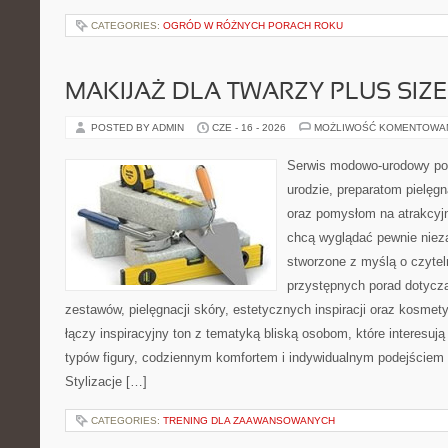
CATEGORIES:
OGRÓD W RÓŻNYCH PORACH ROKU
MAKIJAŻ DLA TWARZY PLUS SIZE
POSTED BY ADMIN
CZE - 16 - 2026
MOŻLIWOŚĆ KOMENTOWA
Serwis modowo-urodowy po
urodzie, preparatom pielęg
oraz pomysłom na atrakcyjn
chcą wyglądać pewnie nieza
stworzone z myślą o czytel
przystępnych porad dotyc
zestawów, pielęgnacji skóry, estetycznych inspiracji oraz kosme
łączy inspiracyjny ton z tematyką bliską osobom, które interesują
typów figury, codziennym komfortem i indywidualnym podejściem
Stylizacje […]
CATEGORIES:
TRENING DLA ZAAWANSOWANYCH