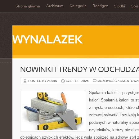
Archiwum
Kategorie
Rodrigez
Strona główna
Słodki
Spis
WYNALAZEK
NOWINKI I TRENDY W ODCHUDZ
POSTED BY ADMIN
CZE - 18 - 2026
MOŻLIWOŚĆ KOMENTOWA
Spalarnia kalorii – przystę
kalorii Spalarnia kalorii to
z myślą o osobach, które 
zdrowej sylwetki i szukają 
podanych w naturalny sposó
czytelników, którzy nie chc
obietnicach szybkich efektów, lecz wolą spojrzeć na zdrowy styl 