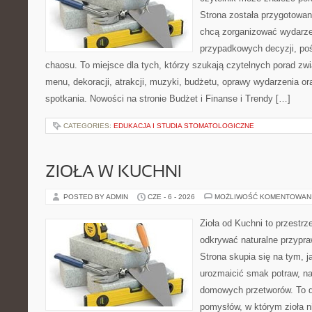
Strona została przygotowan
chcą zorganizować wydarze
przypadkowych decyzji, poś
chaosu. To miejsce dla tych, którzy szukają czytelnych porad zw
menu, dekoracji, atrakcji, muzyki, budżetu, oprawy wydarzenia o
spotkania. Nowości na stronie Budżet i Finanse i Trendy […]
CATEGORIES:
EDUKACJA I STUDIA STOMATOLOGICZNE
ZIOŁA W KUCHNI
POSTED BY ADMIN
CZE - 6 - 2026
MOŻLIWOŚĆ KOMENTOWAN
Zioła od Kuchni to przestrz
odkrywać naturalne przypr
Strona skupia się na tym, j
urozmaicić smak potraw, na
domowych przetworów. To 
pomysłów, w którym zioła n