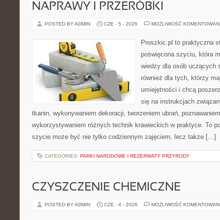
NAPRAWY I PRZERÓBKI
POSTED BY ADMIN
CZE - 5 - 2026
MOŻLIWOŚĆ KOMENTOWAN
Proszkic.pl to praktyczna s
poświęcona szyciu, która 
wiedzy dla osób uczących s
również dla tych, którzy m
umiejętności i chcą poszer
się na instrukcjach związa
tkanin, wykonywaniem dekoracji, tworzeniem ubrań, poznawaniem
wykorzystywaniem różnych technik krawieckich w praktyce. To por
szycie może być nie tylko codziennym zajęciem, lecz także […]
CATEGORIES:
PARKI NARODOWE I REZERWATY PRZYRODY
CZYSZCZENIE CHEMICZNE
POSTED BY ADMIN
CZE - 4 - 2026
MOŻLIWOŚĆ KOMENTOWAN