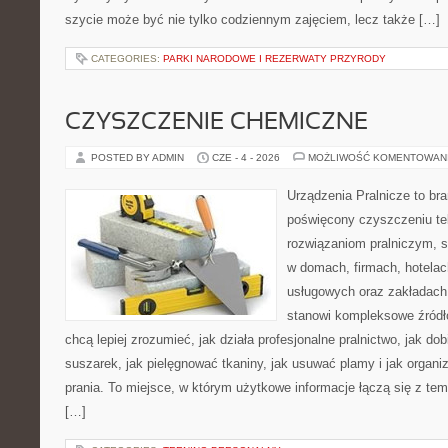
szycie może być nie tylko codziennym zajęciem, lecz także […]
CATEGORIES:
PARKI NARODOWE I REZERWATY PRZYRODY
CZYSZCZENIE CHEMICZNE
POSTED BY ADMIN
CZE - 4 - 2026
MOŻLIWOŚĆ KOMENTOWAN
Urządzenia Pralnicze to br
poświęcony czyszczeniu tek
rozwiązaniom pralniczym, 
w domach, firmach, hotelach
usługowych oraz zakładach
stanowi kompleksowe źródło
chcą lepiej zrozumieć, jak działa profesjonalne pralnictwo, jak dob
suszarek, jak pielęgnować tkaniny, jak usuwać plamy i jak organ
prania. To miejsce, w którym użytkowe informacje łączą się z tema
[…]