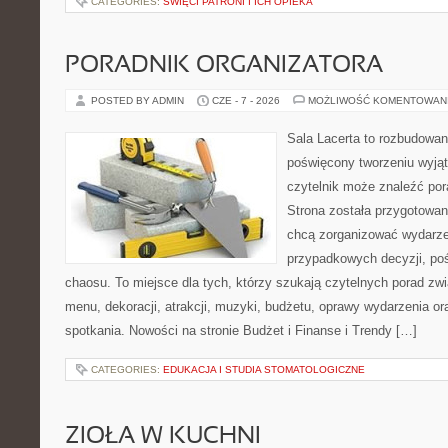
CATEGORIES:
ŚWIĘCI PATRONI I ICH OPIEKA
PORADNIK ORGANIZATORA
POSTED BY ADMIN
CZE - 7 - 2026
MOŻLIWOŚĆ KOMENTOWAN
Sala Lacerta to rozbudowan
poświęcony tworzeniu wyją
czytelnik może znaleźć por
Strona została przygotowan
chcą zorganizować wydarze
przypadkowych decyzji, poś
chaosu. To miejsce dla tych, którzy szukają czytelnych porad zw
menu, dekoracji, atrakcji, muzyki, budżetu, oprawy wydarzenia o
spotkania. Nowości na stronie Budżet i Finanse i Trendy […]
CATEGORIES:
EDUKACJA I STUDIA STOMATOLOGICZNE
ZIOŁA W KUCHNI