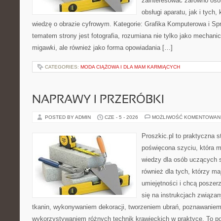
zainteresować zarówno osob
obsługi aparatu, jak i tych
wiedzę o obrazie cyfrowym. Kategorie: Grafika Komputerowa i Sp
tematem strony jest fotografia, rozumiana nie tylko jako mechani
migawki, ale również jako forma opowiadania […]
CATEGORIES:
MODA CIĄŻOWA I DLA MAM KARMIĄCYCH
NAPRAWY I PRZERÓBKI
POSTED BY ADMIN
CZE - 5 - 2026
MOŻLIWOŚĆ KOMENTOWAN
Proszkic.pl to praktyczna s
poświęcona szyciu, która 
wiedzy dla osób uczących s
również dla tych, którzy m
umiejętności i chcą poszer
się na instrukcjach związa
tkanin, wykonywaniem dekoracji, tworzeniem ubrań, poznawaniem
wykorzystywaniem różnych technik krawieckich w praktyce. To por