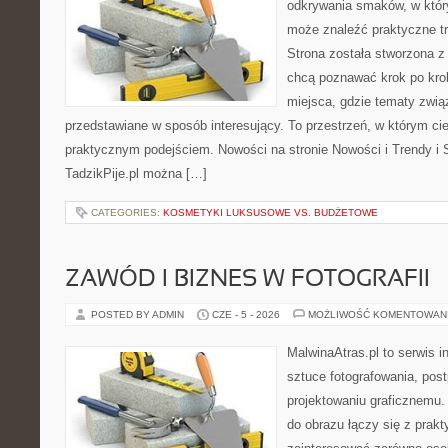
odkrywania smaków, w któ
może znaleźć praktyczne tr
Strona została stworzona z
chcą poznawać krok po kroku
miejsca, gdzie tematy zwią
przedstawiane w sposób interesujący. To przestrzeń, w którym cie
praktycznym podejściem. Nowości na stronie Nowości i Trendy i S
TadzikPije.pl można […]
CATEGORIES:
KOSMETYKI LUKSUSOWE VS. BUDŻETOWE
ZAWÓD I BIZNES W FOTOGRAFII
POSTED BY ADMIN
CZE - 5 - 2026
MOŻLIWOŚĆ KOMENTOWAN
MalwinaAtras.pl to serwis 
sztuce fotografowania, pos
projektowaniu graficznemu. 
do obrazu łączy się z prak