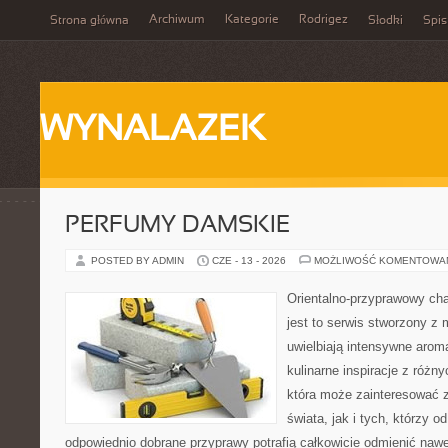
Archiwum
Kategorie
Rodrigez
Strona główna
Słodki
Spis
WYNALAZEK
PERFUMY DAMSKIE
POSTED BY ADMIN
CZE - 13 - 2026
MOŻLIWOŚĆ KOMENTOWA
Orientalno-przyprawowy char
jest to serwis stworzony z 
uwielbiają intensywne aroma
kulinarne inspiracje z różny
która może zainteresować 
świata, jak i tych, którzy 
odpowiednio dobrane przyprawy potrafią całkowicie odmienić nawe