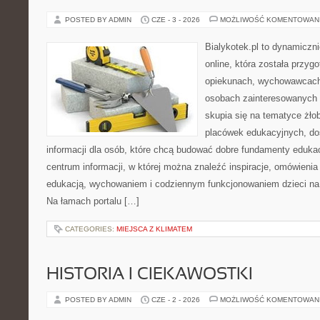
POSTED BY ADMIN
CZE - 3 - 2026
MOŻLIWOŚĆ KOMENTOWAN
Bialykotek.pl to dynamiczni
online, która została przyg
opiekunach, wychowawcach
osobach zainteresowanych 
skupia się na tematyce żło
placówek edukacyjnych, do
informacji dla osób, które chcą budować dobre fundamenty eduka
centrum informacji, w której można znaleźć inspiracje, omówienia
edukacją, wychowaniem i codziennym funkcjonowaniem dzieci na
Na łamach portalu […]
CATEGORIES:
MIEJSCA Z KLIMATEM
HISTORIA I CIEKAWOSTKI
POSTED BY ADMIN
CZE - 2 - 2026
MOŻLIWOŚĆ KOMENTOWAN