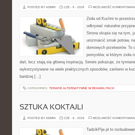
POSTED BY ADMIN
CZE - 6 - 2026
MOŻLIWOŚĆ KOMENTOWAN
Zioła od Kuchni to przestrz
odkrywać naturalne przypr
Strona skupia się na tym, j
urozmaicić smak potraw, na
domowych przetworów. To 
pomysłów, w którym zioła n
dań, lecz stają się główną inspiracją. Serwis pokazuje, że tymia
wykorzystywane na wiele praktycznych sposobów, zarówno w kuchn
bardziej […]
CATEGORIES:
TERAPIE ALTERNATYWNE W REHABILITACJI
SZTUKA KOKTAJLI
POSTED BY ADMIN
CZE - 6 - 2026
MOŻLIWOŚĆ KOMENTOWAN
TadzikPije.pl to rozbudowa