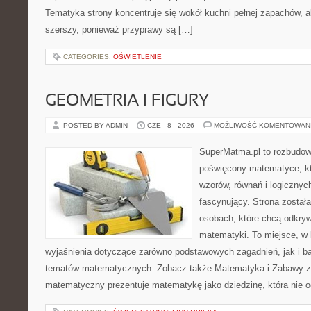
Tematyka strony koncentruje się wokół kuchni pełnej zapachów, al
szerszy, ponieważ przyprawy są […]
CATEGORIES:
OŚWIETLENIE
GEOMETRIA I FIGURY
POSTED BY ADMIN
CZE - 8 - 2026
MOŻLIWOŚĆ KOMENTOWAN
SuperMatma.pl to rozbudow
poświęcony matematyce, któ
wzorów, równań i logicznyc
fascynujący. Strona został
osobach, które chcą odkry
matematyki. To miejsce, w
wyjaśnienia dotyczące zarówno podstawowych zagadnień, jak i 
tematów matematycznych. Zobacz także Matematyka i Zabawy z L
matematyczny prezentuje matematykę jako dziedzinę, która nie o