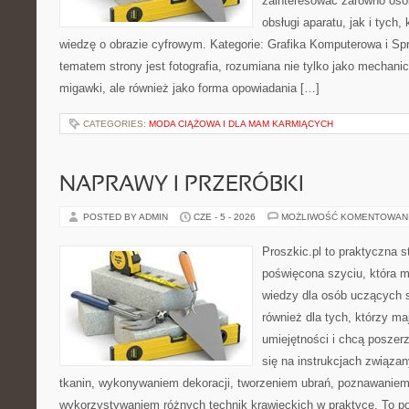
zainteresować zarówno osob
obsługi aparatu, jak i tych
wiedzę o obrazie cyfrowym. Kategorie: Grafika Komputerowa i Sp
tematem strony jest fotografia, rozumiana nie tylko jako mechani
migawki, ale również jako forma opowiadania […]
CATEGORIES:
MODA CIĄŻOWA I DLA MAM KARMIĄCYCH
NAPRAWY I PRZERÓBKI
POSTED BY ADMIN
CZE - 5 - 2026
MOŻLIWOŚĆ KOMENTOWAN
Proszkic.pl to praktyczna s
poświęcona szyciu, która 
wiedzy dla osób uczących s
również dla tych, którzy m
umiejętności i chcą poszer
się na instrukcjach związa
tkanin, wykonywaniem dekoracji, tworzeniem ubrań, poznawaniem
wykorzystywaniem różnych technik krawieckich w praktyce. To por