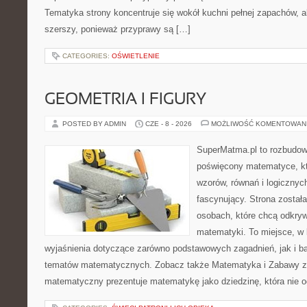
Tematyka strony koncentruje się wokół kuchni pełnej zapachów, al
szerszy, ponieważ przyprawy są […]
CATEGORIES:
OŚWIETLENIE
GEOMETRIA I FIGURY
POSTED BY ADMIN
CZE - 8 - 2026
MOŻLIWOŚĆ KOMENTOWAN
SuperMatma.pl to rozbudow
poświęcony matematyce, któ
wzorów, równań i logicznyc
fascynujący. Strona został
osobach, które chcą odkry
matematyki. To miejsce, w
wyjaśnienia dotyczące zarówno podstawowych zagadnień, jak i 
tematów matematycznych. Zobacz także Matematyka i Zabawy z L
matematyczny prezentuje matematykę jako dziedzinę, która nie o