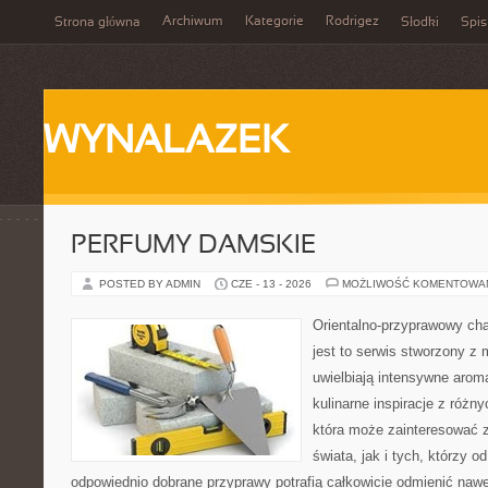
Archiwum
Kategorie
Rodrigez
Strona główna
Słodki
Spis
WYNALAZEK
PERFUMY DAMSKIE
POSTED BY ADMIN
CZE - 13 - 2026
MOŻLIWOŚĆ KOMENTOWA
Orientalno-przyprawowy char
jest to serwis stworzony z 
uwielbiają intensywne aroma
kulinarne inspiracje z różny
która może zainteresować 
świata, jak i tych, którzy 
odpowiednio dobrane przyprawy potrafią całkowicie odmienić nawe