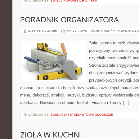
CATEGORIES:
ŚWIĘCI PATRONI I ICH OPIEKA
PORADNIK ORGANIZATORA
POSTED BY ADMIN
CZE - 7 - 2026
MOŻLIWOŚĆ KOMENTOWAN
Sala Lacerta to rozbudowan
poświęcony tworzeniu wyją
czytelnik może znaleźć por
Strona została przygotowan
chcą zorganizować wydarze
przypadkowych decyzji, poś
chaosu. To miejsce dla tych, którzy szukają czytelnych porad zw
menu, dekoracji, atrakcji, muzyki, budżetu, oprawy wydarzenia o
spotkania. Nowości na stronie Budżet i Finanse i Trendy […]
CATEGORIES:
EDUKACJA I STUDIA STOMATOLOGICZNE
ZIOŁA W KUCHNI