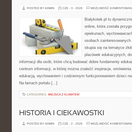
POSTED BY ADMIN
CZE - 3 - 2026
MOŻLIWOŚĆ KOMENTOWAN
Bialykotek.pl to dynamiczni
online, która została przyg
opiekunach, wychowawcach
osobach zainteresowanych 
skupia się na tematyce żło
placówek edukacyjnych, do
informacji dla osób, które chcą budować dobre fundamenty eduka
centrum informacji, w której można znaleźć inspiracje, omówienia
edukacją, wychowaniem i codziennym funkcjonowaniem dzieci na
Na łamach portalu […]
CATEGORIES:
MIEJSCA Z KLIMATEM
HISTORIA I CIEKAWOSTKI
POSTED BY ADMIN
CZE - 2 - 2026
MOŻLIWOŚĆ KOMENTOWAN