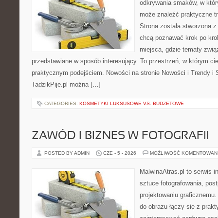
odkrywania smaków, w któ
może znaleźć praktyczne tr
Strona została stworzona z
chcą poznawać krok po kroku
miejsca, gdzie tematy zwią
przedstawiane w sposób interesujący. To przestrzeń, w którym cie
praktycznym podejściem. Nowości na stronie Nowości i Trendy i S
TadzikPije.pl można […]
CATEGORIES:
KOSMETYKI LUKSUSOWE VS. BUDŻETOWE
ZAWÓD I BIZNES W FOTOGRAFII
POSTED BY ADMIN
CZE - 5 - 2026
MOŻLIWOŚĆ KOMENTOWAN
MalwinaAtras.pl to serwis 
sztuce fotografowania, pos
projektowaniu graficznemu. 
do obrazu łączy się z prak