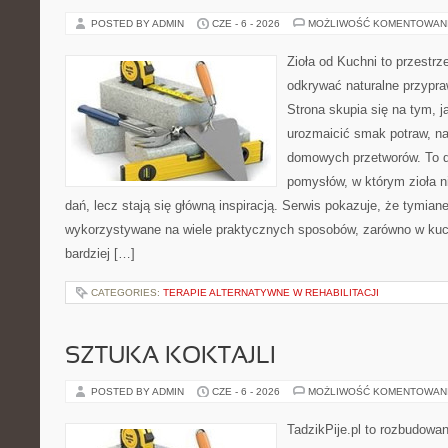
POSTED BY ADMIN
CZE - 6 - 2026
MOŻLIWOŚĆ KOMENTOWAN
Zioła od Kuchni to przestrz
odkrywać naturalne przypr
Strona skupia się na tym, j
urozmaicić smak potraw, na
domowych przetworów. To 
pomysłów, w którym zioła n
dań, lecz stają się główną inspiracją. Serwis pokazuje, że tymia
wykorzystywane na wiele praktycznych sposobów, zarówno w kuchn
bardziej […]
CATEGORIES:
TERAPIE ALTERNATYWNE W REHABILITACJI
SZTUKA KOKTAJLI
POSTED BY ADMIN
CZE - 6 - 2026
MOŻLIWOŚĆ KOMENTOWAN
TadzikPije.pl to rozbudowa