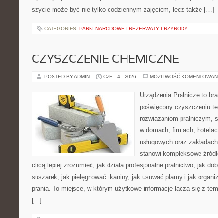
szycie może być nie tylko codziennym zajęciem, lecz także […]
CATEGORIES:
PARKI NARODOWE I REZERWATY PRZYRODY
CZYSZCZENIE CHEMICZNE
POSTED BY ADMIN
CZE - 4 - 2026
MOŻLIWOŚĆ KOMENTOWAN
Urządzenia Pralnicze to br
poświęcony czyszczeniu tek
rozwiązaniom pralniczym, 
w domach, firmach, hotelach
usługowych oraz zakładach
stanowi kompleksowe źródło
chcą lepiej zrozumieć, jak działa profesjonalne pralnictwo, jak dob
suszarek, jak pielęgnować tkaniny, jak usuwać plamy i jak organ
prania. To miejsce, w którym użytkowe informacje łączą się z tema
[…]