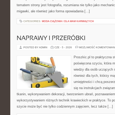
tematem strony jest fotografia, rozumiana nie tylko jako mechani
migawki, ale również jako forma opowiadania […]
CATEGORIES:
MODA CIĄŻOWA I DLA MAM KARMIĄCYCH
NAPRAWY I PRZERÓBKI
POSTED BY ADMIN
CZE - 5 - 2026
MOŻLIWOŚĆ KOMENTOWAN
Proszkic.pl to praktyczna s
poświęcona szyciu, która 
wiedzy dla osób uczących s
również dla tych, którzy m
umiejętności i chcą poszer
się na instrukcjach związa
tkanin, wykonywaniem dekoracji, tworzeniem ubrań, poznawaniem
wykorzystywaniem różnych technik krawieckich w praktyce. To por
szycie może być nie tylko codziennym zajęciem, lecz także […]