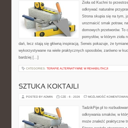
Zioła od Kuchni to przestrz
odkrywać naturalne przypr
Strona skupia się na tym, j
urozmaicić smak potraw, na
domowych przetworów. To 
pomysłów, w którym zioła n
dań, lecz stają się główną inspiracją. Serwis pokazuje, że tymia
wykorzystywane na wiele praktycznych sposobów, zarówno w kuchn
bardziej […]
CATEGORIES:
TERAPIE ALTERNATYWNE W REHABILITACJI
SZTUKA KOKTAJLI
POSTED BY ADMIN
CZE - 6 - 2026
MOŻLIWOŚĆ KOMENTOWAN
TadzikPije.pl to rozbudowa
odkrywania smaków, w któ
może znaleźć praktyczne tr