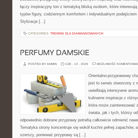
łączy inspiracyjny ton z tematyką bliską osobom, które interesują
typów figury, codziennym komfortem i indywidualnym podejściem
Stylizacje […]
CATEGORIES:
TRENING DLA ZAAWANSOWANYCH
PERFUMY DAMSKIE
POSTED BY ADMIN
CZE - 13 - 2026
MOŻLIWOŚĆ KOMENTOWA
Orientalno-przyprawowy char
jest to serwis stworzony z 
uwielbiają intensywne aroma
kulinarne inspiracje z różny
która może zainteresować 
świata, jak i tych, którzy 
odpowiednio dobrane przyprawy potrafią całkowicie odmienić nawe
Tematyka strony koncentruje się wokół kuchni pełnej zapachów, al
szerszy, ponieważ przyprawy są […]