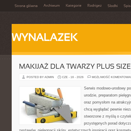
Archiwum
Kategorie
Rodrigez
Strona główna
Słodki
Spis
WYNALAZEK
MAKIJAŻ DLA TWARZY PLUS SIZE
POSTED BY ADMIN
CZE - 16 - 2026
MOŻLIWOŚĆ KOMENTOWA
Serwis modowo-urodowy po
urodzie, preparatom pielęg
oraz pomysłom na atrakcyjn
chcą wyglądać pewnie nieza
stworzone z myślą o czytel
przystępnych porad dotyc
zestawów, pielęgnacji skóry, estetycznych inspiracji oraz kosme