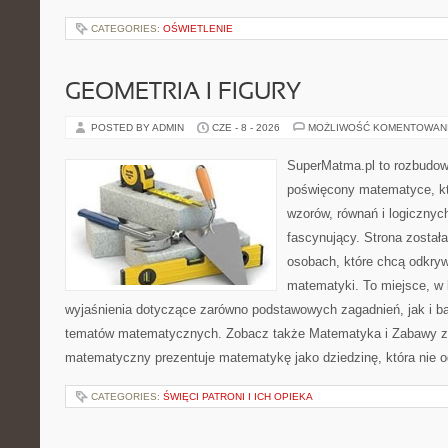
CATEGORIES:
OŚWIETLENIE
GEOMETRIA I FIGURY
POSTED BY ADMIN
CZE - 8 - 2026
MOŻLIWOŚĆ KOMENTOWAN
SuperMatma.pl to rozbudow
poświęcony matematyce, któ
wzorów, równań i logicznyc
fascynujący. Strona został
osobach, które chcą odkry
matematyki. To miejsce, w
wyjaśnienia dotyczące zarówno podstawowych zagadnień, jak i 
tematów matematycznych. Zobacz także Matematyka i Zabawy z L
matematyczny prezentuje matematykę jako dziedzinę, która nie o
CATEGORIES:
ŚWIĘCI PATRONI I ICH OPIEKA