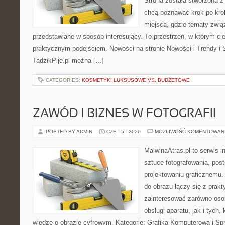
Strona została stworzona z
chcą poznawać krok po kroku
miejsca, gdzie tematy zwią
przedstawiane w sposób interesujący. To przestrzeń, w którym cie
praktycznym podejściem. Nowości na stronie Nowości i Trendy i S
TadzikPije.pl można […]
CATEGORIES:
KOSMETYKI LUKSUSOWE VS. BUDŻETOWE
ZAWÓD I BIZNES W FOTOGRAFII
POSTED BY ADMIN
CZE - 5 - 2026
MOŻLIWOŚĆ KOMENTOWAN
MalwinaAtras.pl to serwis 
sztuce fotografowania, pos
projektowaniu graficznemu. 
do obrazu łączy się z prak
zainteresować zarówno osob
obsługi aparatu, jak i tych
wiedzę o obrazie cyfrowym. Kategorie: Grafika Komputerowa i Sp