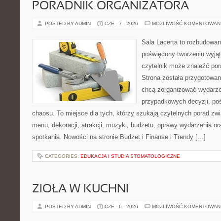
PORADNIK ORGANIZATORA
POSTED BY ADMIN
CZE - 7 - 2026
MOŻLIWOŚĆ KOMENTOWAN
Sala Lacerta to rozbudowan
poświęcony tworzeniu wyją
czytelnik może znaleźć por
Strona została przygotowan
chcą zorganizować wydarze
przypadkowych decyzji, poś
chaosu. To miejsce dla tych, którzy szukają czytelnych porad zw
menu, dekoracji, atrakcji, muzyki, budżetu, oprawy wydarzenia o
spotkania. Nowości na stronie Budżet i Finanse i Trendy […]
CATEGORIES:
EDUKACJA I STUDIA STOMATOLOGICZNE
ZIOŁA W KUCHNI
POSTED BY ADMIN
CZE - 6 - 2026
MOŻLIWOŚĆ KOMENTOWAN