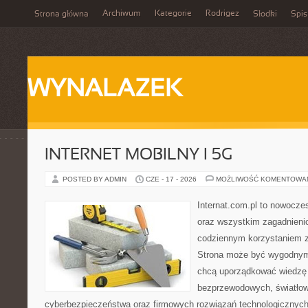
Archiwum
Kategorie
Rodrigez
Strona główna
Słodki
Spis
WYNALAZEK
INTERNET MOBILNY I 5G
POSTED BY ADMIN
CZE - 17 - 2026
MOŻLIWOŚĆ KOMENTOWA
Internat.com.pl to nowocze
oraz wszystkim zagadnienio
codziennym korzystaniem z 
Strona może być wygodnym 
chcą uporządkować wiedzę o
bezprzewodowych, światłow
cyberbezpieczeństwa oraz firmowych rozwiązań technologicznych.