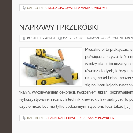
CATEGORIES:
MODA CIĄŻOWA I DLA MAM KARMIĄCYCH
NAPRAWY I PRZERÓBKI
POSTED BY ADMIN
CZE - 5 - 2026
MOŻLIWOŚĆ KOMENTOWAN
Proszkic.pl to praktyczna s
poświęcona szyciu, która 
wiedzy dla osób uczących s
również dla tych, którzy m
umiejętności i chcą poszer
się na instrukcjach związa
tkanin, wykonywaniem dekoracji, tworzeniem ubrań, poznawaniem
wykorzystywaniem różnych technik krawieckich w praktyce. To por
szycie może być nie tylko codziennym zajęciem, lecz także […]
CATEGORIES:
PARKI NARODOWE I REZERWATY PRZYRODY