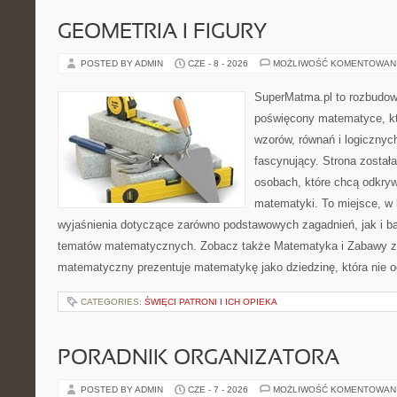
GEOMETRIA I FIGURY
POSTED BY ADMIN
CZE - 8 - 2026
MOŻLIWOŚĆ KOMENTOWAN
SuperMatma.pl to rozbudow
poświęcony matematyce, któ
wzorów, równań i logicznyc
fascynujący. Strona został
osobach, które chcą odkry
matematyki. To miejsce, w
wyjaśnienia dotyczące zarówno podstawowych zagadnień, jak i 
tematów matematycznych. Zobacz także Matematyka i Zabawy z L
matematyczny prezentuje matematykę jako dziedzinę, która nie o
CATEGORIES:
ŚWIĘCI PATRONI I ICH OPIEKA
PORADNIK ORGANIZATORA
POSTED BY ADMIN
CZE - 7 - 2026
MOŻLIWOŚĆ KOMENTOWAN