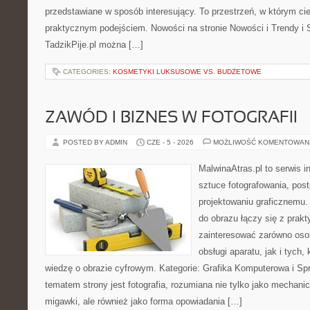
przedstawiane w sposób interesujący. To przestrzeń, w którym cie
praktycznym podejściem. Nowości na stronie Nowości i Trendy i S
TadzikPije.pl można […]
CATEGORIES:
KOSMETYKI LUKSUSOWE VS. BUDŻETOWE
ZAWÓD I BIZNES W FOTOGRAFII
POSTED BY ADMIN
CZE - 5 - 2026
MOŻLIWOŚĆ KOMENTOWAN
MalwinaAtras.pl to serwis 
sztuce fotografowania, pos
projektowaniu graficznemu. 
do obrazu łączy się z prak
zainteresować zarówno osob
obsługi aparatu, jak i tych
wiedzę o obrazie cyfrowym. Kategorie: Grafika Komputerowa i Sp
tematem strony jest fotografia, rozumiana nie tylko jako mechani
migawki, ale również jako forma opowiadania […]