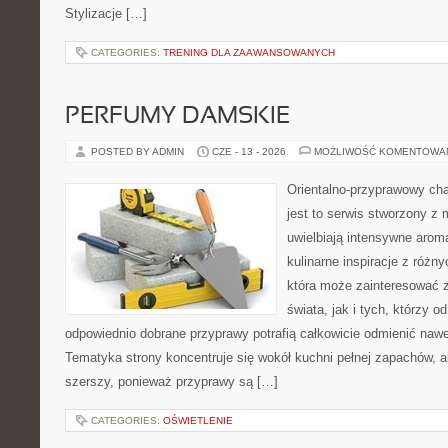
Stylizacje […]
CATEGORIES:
TRENING DLA ZAAWANSOWANYCH
PERFUMY DAMSKIE
POSTED BY ADMIN
CZE - 13 - 2026
MOŻLIWOŚĆ KOMENTOWA
Orientalno-przyprawowy char
jest to serwis stworzony z 
uwielbiają intensywne aroma
kulinarne inspiracje z różny
która może zainteresować 
świata, jak i tych, którzy 
odpowiednio dobrane przyprawy potrafią całkowicie odmienić nawe
Tematyka strony koncentruje się wokół kuchni pełnej zapachów, al
szerszy, ponieważ przyprawy są […]
CATEGORIES:
OŚWIETLENIE