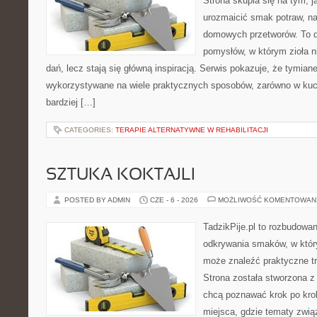
Strona skupia się na tym, j
urozmaicić smak potraw, na
domowych przetworów. To 
pomysłów, w którym zioła n
dań, lecz stają się główną inspiracją. Serwis pokazuje, że tymia
wykorzystywane na wiele praktycznych sposobów, zarówno w kuchn
bardziej […]
CATEGORIES:
TERAPIE ALTERNATYWNE W REHABILITACJI
SZTUKA KOKTAJLI
POSTED BY ADMIN
CZE - 6 - 2026
MOŻLIWOŚĆ KOMENTOWAN
TadzikPije.pl to rozbudowa
odkrywania smaków, w któ
może znaleźć praktyczne tr
Strona została stworzona z
chcą poznawać krok po kroku
miejsca, gdzie tematy zwią