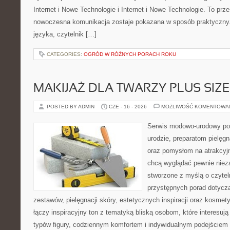
Internet i Nowe Technologie i Internet i Nowe Technologie. To prz
nowoczesna komunikacja zostaje pokazana w sposób praktyczny
języka, czytelnik […]
CATEGORIES:
OGRÓD W RÓŻNYCH PORACH ROKU
MAKIJAŻ DLA TWARZY PLUS SIZE
POSTED BY ADMIN
CZE - 16 - 2026
MOŻLIWOŚĆ KOMENTOWA
Serwis modowo-urodowy po
urodzie, preparatom pielęg
oraz pomysłom na atrakcyjn
chcą wyglądać pewnie nieza
stworzone z myślą o czytel
przystępnych porad dotyc
zestawów, pielęgnacji skóry, estetycznych inspiracji oraz kosme
łączy inspiracyjny ton z tematyką bliską osobom, które interesują
typów figury, codziennym komfortem i indywidualnym podejściem