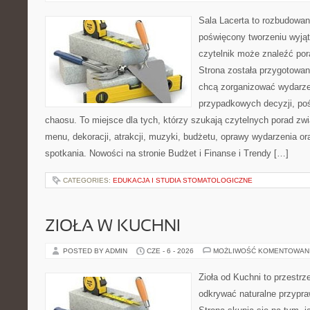
Sala Lacerta to rozbudowan
poświęcony tworzeniu wyją
czytelnik może znaleźć por
Strona została przygotowan
chcą zorganizować wydarze
przypadkowych decyzji, poś
chaosu. To miejsce dla tych, którzy szukają czytelnych porad zw
menu, dekoracji, atrakcji, muzyki, budżetu, oprawy wydarzenia o
spotkania. Nowości na stronie Budżet i Finanse i Trendy […]
CATEGORIES:
EDUKACJA I STUDIA STOMATOLOGICZNE
ZIOŁA W KUCHNI
POSTED BY ADMIN
CZE - 6 - 2026
MOŻLIWOŚĆ KOMENTOWAN
Zioła od Kuchni to przestrz
odkrywać naturalne przypr