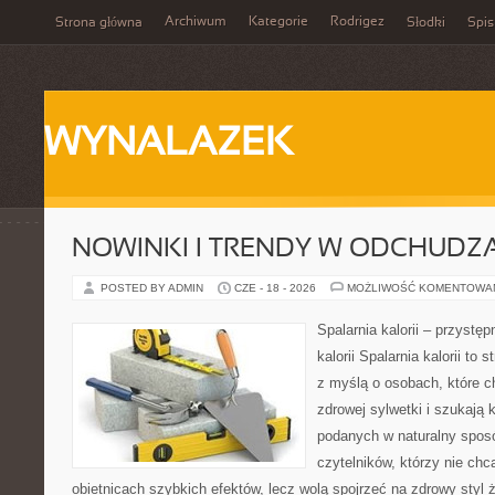
Archiwum
Kategorie
Rodrigez
Strona główna
Słodki
Spis
WYNALAZEK
NOWINKI I TRENDY W ODCHUDZ
POSTED BY ADMIN
CZE - 18 - 2026
MOŻLIWOŚĆ KOMENTOWA
Spalarnia kalorii – przystę
kalorii Spalarnia kalorii to
z myślą o osobach, które 
zdrowej sylwetki i szukają 
podanych w naturalny sposó
czytelników, którzy nie chc
obietnicach szybkich efektów, lecz wolą spojrzeć na zdrowy styl 