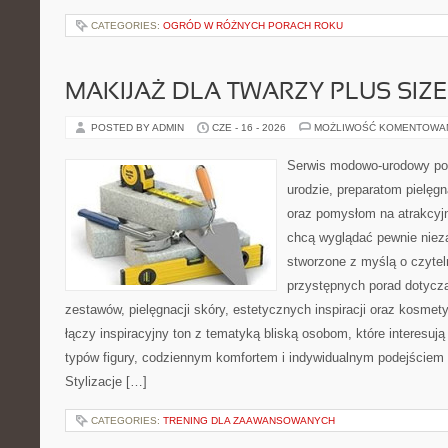
CATEGORIES:
OGRÓD W RÓŻNYCH PORACH ROKU
MAKIJAŻ DLA TWARZY PLUS SIZE
POSTED BY ADMIN
CZE - 16 - 2026
MOŻLIWOŚĆ KOMENTOWA
Serwis modowo-urodowy po
urodzie, preparatom pielęg
oraz pomysłom na atrakcyjn
chcą wyglądać pewnie nieza
stworzone z myślą o czytel
przystępnych porad dotyc
zestawów, pielęgnacji skóry, estetycznych inspiracji oraz kosme
łączy inspiracyjny ton z tematyką bliską osobom, które interesują
typów figury, codziennym komfortem i indywidualnym podejściem
Stylizacje […]
CATEGORIES:
TRENING DLA ZAAWANSOWANYCH