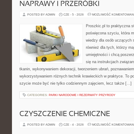
NAPRAWY I PRZERÓBKI
POSTED BY ADMIN
CZE - 5 - 2026
MOŻLIWOŚĆ KOMENTOWAN
Proszkic.pl to praktyczna s
poświęcona szyciu, która 
wiedzy dla osób uczących s
również dla tych, którzy m
umiejętności i chcą poszer
się na instrukcjach związa
tkanin, wykonywaniem dekoracji, tworzeniem ubrań, poznawaniem
wykorzystywaniem różnych technik krawieckich w praktyce. To por
szycie może być nie tylko codziennym zajęciem, lecz także […]
CATEGORIES:
PARKI NARODOWE I REZERWATY PRZYRODY
CZYSZCZENIE CHEMICZNE
POSTED BY ADMIN
CZE - 4 - 2026
MOŻLIWOŚĆ KOMENTOWAN