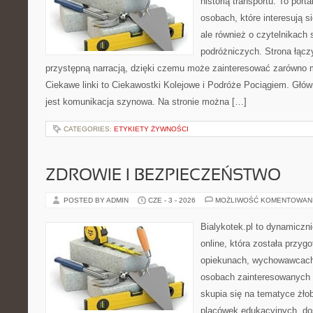
historią transportu. To port
osobach, które interesują s
ale również o czytelnikach 
podróżniczych. Strona łącz
przystępną narracją, dzięki czemu może zainteresować zarówno 
Ciekawe linki to Ciekawostki Kolejowe i Podróże Pociągiem. Głó
jest komunikacja szynowa. Na stronie można […]
CATEGORIES:
ETYKIETY ŻYWNOŚCI
ZDROWIE I BEZPIECZEŃSTWO
POSTED BY ADMIN
CZE - 3 - 2026
MOŻLIWOŚĆ KOMENTOWAN
Bialykotek.pl to dynamiczni
online, która została przyg
opiekunach, wychowawcach
osobach zainteresowanych 
skupia się na tematyce żło
placówek edukacyjnych, do