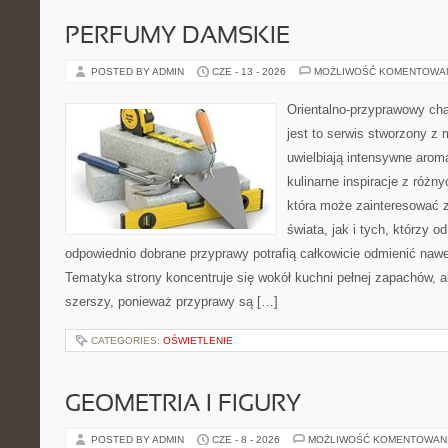
PERFUMY DAMSKIE
POSTED BY ADMIN
CZE - 13 - 2026
MOŻLIWOŚĆ KOMENTOWA
Orientalno-przyprawowy char
jest to serwis stworzony z 
uwielbiają intensywne aroma
kulinarne inspiracje z różny
która może zainteresować 
świata, jak i tych, którzy 
odpowiednio dobrane przyprawy potrafią całkowicie odmienić nawe
Tematyka strony koncentruje się wokół kuchni pełnej zapachów, al
szerszy, ponieważ przyprawy są […]
CATEGORIES:
OŚWIETLENIE
GEOMETRIA I FIGURY
POSTED BY ADMIN
CZE - 8 - 2026
MOŻLIWOŚĆ KOMENTOWAN