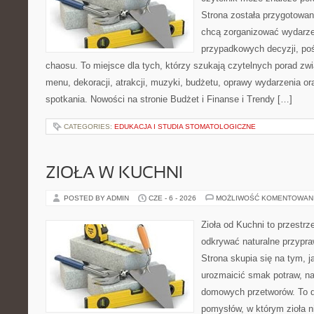
Strona została przygotowan
chcą zorganizować wydarze
przypadkowych decyzji, poś
chaosu. To miejsce dla tych, którzy szukają czytelnych porad zw
menu, dekoracji, atrakcji, muzyki, budżetu, oprawy wydarzenia o
spotkania. Nowości na stronie Budżet i Finanse i Trendy […]
CATEGORIES:
EDUKACJA I STUDIA STOMATOLOGICZNE
ZIOŁA W KUCHNI
POSTED BY ADMIN
CZE - 6 - 2026
MOŻLIWOŚĆ KOMENTOWAN
Zioła od Kuchni to przestrz
odkrywać naturalne przypr
Strona skupia się na tym, j
urozmaicić smak potraw, na
domowych przetworów. To 
pomysłów, w którym zioła n