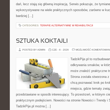
dań, lecz stają się główną inspiracją. Serwis pokazuje, że tymia
wykorzystywane na wiele praktycznych sposobów, zarówno w kuchn
bardziej […]
CATEGORIES:
TERAPIE ALTERNATYWNE W REHABILITACJI
SZTUKA KOKTAJLI
POSTED BY ADMIN
CZE - 6 - 2026
MOŻLIWOŚĆ KOMENTOWAN
TadzikPije.pl to rozbudowa
odkrywania smaków, w któ
może znaleźć praktyczne tr
Strona została stworzona z
chcą poznawać krok po kroku
miejsca, gdzie tematy zwią
przedstawiane w sposób interesujący. To przestrzeń, w którym cie
praktycznym podejściem. Nowości na stronie Nowości i Trendy i S
TadzikPije.pl można […]