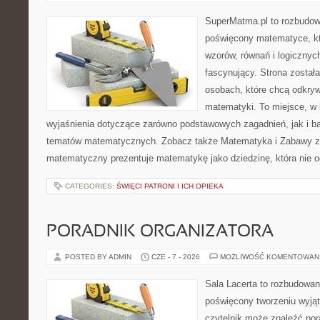
SuperMatma.pl to rozbudow
poświęcony matematyce, któ
wzorów, równań i logicznyc
fascynujący. Strona został
osobach, które chcą odkry
matematyki. To miejsce, w
wyjaśnienia dotyczące zarówno podstawowych zagadnień, jak i 
tematów matematycznych. Zobacz także Matematyka i Zabawy z L
matematyczny prezentuje matematykę jako dziedzinę, która nie o
CATEGORIES:
ŚWIĘCI PATRONI I ICH OPIEKA
PORADNIK ORGANIZATORA
POSTED BY ADMIN
CZE - 7 - 2026
MOŻLIWOŚĆ KOMENTOWAN
Sala Lacerta to rozbudowan
poświęcony tworzeniu wyją
czytelnik może znaleźć por