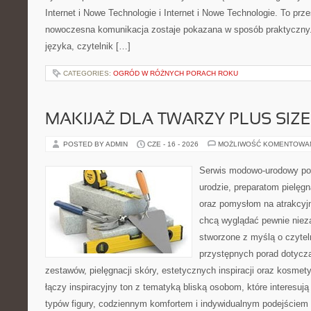
Internet i Nowe Technologie i Internet i Nowe Technologie. To prz
nowoczesna komunikacja zostaje pokazana w sposób praktyczny
języka, czytelnik […]
CATEGORIES:
OGRÓD W RÓŻNYCH PORACH ROKU
MAKIJAŻ DLA TWARZY PLUS SIZE
POSTED BY ADMIN
CZE - 16 - 2026
MOŻLIWOŚĆ KOMENTOWA
Serwis modowo-urodowy po
urodzie, preparatom pielęg
oraz pomysłom na atrakcyjn
chcą wyglądać pewnie nieza
stworzone z myślą o czytel
przystępnych porad dotyc
zestawów, pielęgnacji skóry, estetycznych inspiracji oraz kosme
łączy inspiracyjny ton z tematyką bliską osobom, które interesują
typów figury, codziennym komfortem i indywidualnym podejściem