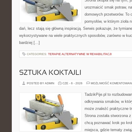
Strona skupia się na tym, j
urozmaicić smak potraw, na
domowych przetworów. To 
pomysłów, w którym zioła n
dań, lecz stają się główną inspiracją. Serwis pokazuje, że tymia
wykorzystywane na wiele praktycznych sposobów, zarówno w kuchn
bardziej […]
CATEGORIES:
TERAPIE ALTERNATYWNE W REHABILITACJI
SZTUKA KOKTAJLI
POSTED BY ADMIN
CZE - 6 - 2026
MOŻLIWOŚĆ KOMENTOWAN
TadzikPije.pl to rozbudowa
odkrywania smaków, w któ
może znaleźć praktyczne tr
Strona została stworzona z
chcą poznawać krok po kroku
miejsca, gdzie tematy zwią