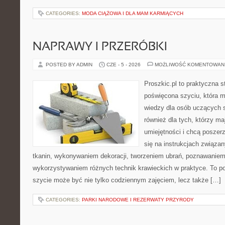
CATEGORIES:
MODA CIĄŻOWA I DLA MAM KARMIĄCYCH
NAPRAWY I PRZERÓBKI
POSTED BY ADMIN
CZE - 5 - 2026
MOŻLIWOŚĆ KOMENTOWAN
Proszkic.pl to praktyczna s
poświęcona szyciu, która 
wiedzy dla osób uczących s
również dla tych, którzy m
umiejętności i chcą poszer
się na instrukcjach związa
tkanin, wykonywaniem dekoracji, tworzeniem ubrań, poznawaniem
wykorzystywaniem różnych technik krawieckich w praktyce. To por
szycie może być nie tylko codziennym zajęciem, lecz także […]
CATEGORIES:
PARKI NARODOWE I REZERWATY PRZYRODY