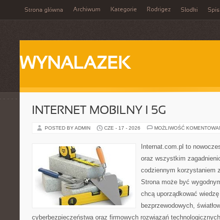
Archiwum
Kategorie
Rodrigez
Strona główna
Słodki
Spis
WYNALAZEK
INTERNET MOBILNY I 5G
POSTED BY ADMIN
CZE - 17 - 2026
MOŻLIWOŚĆ KOMENTOWA
Internat.com.pl to nowocze
oraz wszystkim zagadnienio
codziennym korzystaniem z 
Strona może być wygodnym 
chcą uporządkować wiedzę o
bezprzewodowych, światłow
cyberbezpieczeństwa oraz firmowych rozwiązań technologicznych.