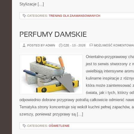
Stylizacje […]
CATEGORIES:
TRENING DLA ZAAWANSOWANYCH
PERFUMY DAMSKIE
POSTED BY ADMIN
CZE - 13 - 2026
MOŻLIWOŚĆ KOMENTOWA
Orientalno-przyprawowy char
jest to serwis stworzony z 
uwielbiają intensywne aroma
kulinarne inspiracje z różny
która może zainteresować 
świata, jak i tych, którzy 
odpowiednio dobrane przyprawy potrafią całkowicie odmienić nawe
Tematyka strony koncentruje się wokół kuchni pełnej zapachów, al
szerszy, ponieważ przyprawy są […]
CATEGORIES:
OŚWIETLENIE