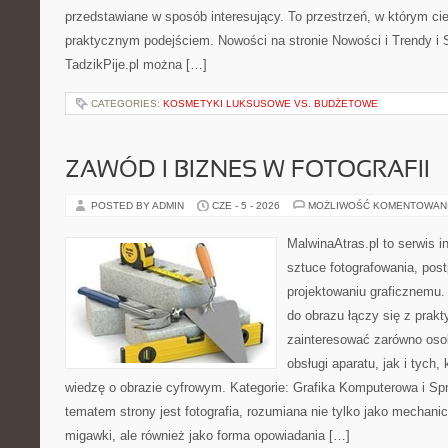
przedstawiane w sposób interesujący. To przestrzeń, w którym cie
praktycznym podejściem. Nowości na stronie Nowości i Trendy i S
TadzikPije.pl można […]
CATEGORIES:
KOSMETYKI LUKSUSOWE VS. BUDŻETOWE
ZAWÓD I BIZNES W FOTOGRAFII
POSTED BY ADMIN
CZE - 5 - 2026
MOŻLIWOŚĆ KOMENTOWAN
MalwinaAtras.pl to serwis 
sztuce fotografowania, pos
projektowaniu graficznemu. 
do obrazu łączy się z prak
zainteresować zarówno osob
obsługi aparatu, jak i tych
wiedzę o obrazie cyfrowym. Kategorie: Grafika Komputerowa i Sp
tematem strony jest fotografia, rozumiana nie tylko jako mechani
migawki, ale również jako forma opowiadania […]