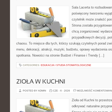
Sala Lacerta to rozbudowan
poświęcony tworzeniu wyją
czytelnik może znaleźć por
Strona została przygotowan
chcą zorganizować wydarze
przypadkowych decyzji, poś
chaosu. To miejsce dla tych, którzy szukają czytelnych porad zw
menu, dekoracji, atrakcji, muzyki, budżetu, oprawy wydarzenia o
spotkania. Nowości na stronie Budżet i Finanse i Trendy […]
CATEGORIES:
EDUKACJA I STUDIA STOMATOLOGICZNE
ZIOŁA W KUCHNI
POSTED BY ADMIN
CZE - 6 - 2026
MOŻLIWOŚĆ KOMENTOWAN
Zioła od Kuchni to przestrz
odkrywać naturalne przypr