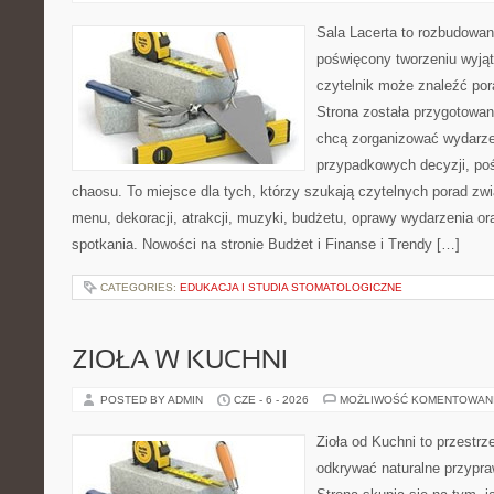
Sala Lacerta to rozbudowan
poświęcony tworzeniu wyją
czytelnik może znaleźć por
Strona została przygotowan
chcą zorganizować wydarze
przypadkowych decyzji, poś
chaosu. To miejsce dla tych, którzy szukają czytelnych porad zw
menu, dekoracji, atrakcji, muzyki, budżetu, oprawy wydarzenia o
spotkania. Nowości na stronie Budżet i Finanse i Trendy […]
CATEGORIES:
EDUKACJA I STUDIA STOMATOLOGICZNE
ZIOŁA W KUCHNI
POSTED BY ADMIN
CZE - 6 - 2026
MOŻLIWOŚĆ KOMENTOWAN
Zioła od Kuchni to przestrz
odkrywać naturalne przypr