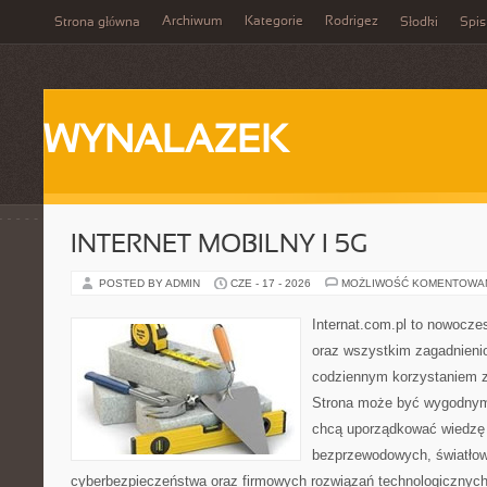
Archiwum
Kategorie
Rodrigez
Strona główna
Słodki
Spis
WYNALAZEK
INTERNET MOBILNY I 5G
POSTED BY ADMIN
CZE - 17 - 2026
MOŻLIWOŚĆ KOMENTOWA
Internat.com.pl to nowocze
oraz wszystkim zagadnienio
codziennym korzystaniem z 
Strona może być wygodnym 
chcą uporządkować wiedzę o
bezprzewodowych, światłow
cyberbezpieczeństwa oraz firmowych rozwiązań technologicznych.