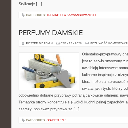
Stylizacje […]
CATEGORIES:
TRENING DLA ZAAWANSOWANYCH
PERFUMY DAMSKIE
POSTED BY ADMIN
CZE - 13 - 2026
MOŻLIWOŚĆ KOMENTOWA
Orientalno-przyprawowy char
jest to serwis stworzony z 
uwielbiają intensywne aroma
kulinarne inspiracje z różny
która może zainteresować 
świata, jak i tych, którzy 
odpowiednio dobrane przyprawy potrafią całkowicie odmienić nawe
Tematyka strony koncentruje się wokół kuchni pełnej zapachów, al
szerszy, ponieważ przyprawy są […]
CATEGORIES:
OŚWIETLENIE