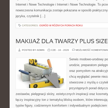
Internet i Nowe Technologie i Internet i Nowe Technologie. To prz
nowoczesna komunikacja zostaje pokazana w sposób praktyczny
języka, czytelnik […]
CATEGORIES:
OGRÓD W RÓŻNYCH PORACH ROKU
MAKIJAŻ DLA TWARZY PLUS SIZE
POSTED BY ADMIN
CZE - 16 - 2026
MOŻLIWOŚĆ KOMENTOWA
Serwis modowo-urodowy po
urodzie, preparatom pielęg
oraz pomysłom na atrakcyjn
chcą wyglądać pewnie nieza
stworzone z myślą o czytel
przystępnych porad dotyc
zestawów, pielęgnacji skóry, estetycznych inspiracji oraz kosme
łączy inspiracyjny ton z tematyką bliską osobom, które interesują
typów figury, codziennym komfortem i indywidualnym podejściem