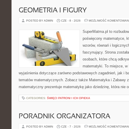
GEOMETRIA I FIGURY
POSTED BY ADMIN
CZE - 8 - 2026
MOŻLIWOŚĆ KOMENTOWAN
SuperMatma.pl to rozbudow
poświęcony matematyce, któ
wzorów, równań i logicznyc
fascynujący. Strona został
osobach, które chcą odkry
matematyki. To miejsce, w
wyjaśnienia dotyczące zarówno podstawowych zagadnień, jak i 
tematów matematycznych. Zobacz także Matematyka i Zabawy z L
matematyczny prezentuje matematykę jako dziedzinę, która nie o
CATEGORIES:
ŚWIĘCI PATRONI I ICH OPIEKA
PORADNIK ORGANIZATORA
POSTED BY ADMIN
CZE - 7 - 2026
MOŻLIWOŚĆ KOMENTOWAN