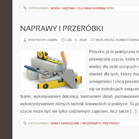
CATEGORIES:
MODA CIĄŻOWA I DLA MAM KARMIĄCYCH
NAPRAWY I PRZERÓBKI
POSTED BY ADMIN
CZE - 5 - 2026
MOŻLIWOŚĆ KOMENTOWAN
Proszkic.pl to praktyczna s
poświęcona szyciu, która 
wiedzy dla osób uczących s
również dla tych, którzy m
umiejętności i chcą poszer
się na instrukcjach związa
tkanin, wykonywaniem dekoracji, tworzeniem ubrań, poznawaniem
wykorzystywaniem różnych technik krawieckich w praktyce. To por
szycie może być nie tylko codziennym zajęciem, lecz także […]
CATEGORIES:
PARKI NARODOWE I REZERWATY PRZYRODY