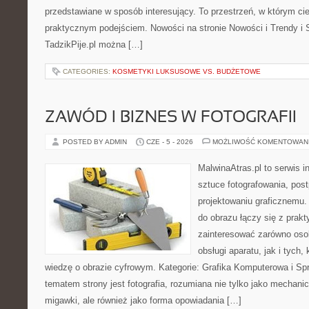
przedstawiane w sposób interesujący. To przestrzeń, w którym cie
praktycznym podejściem. Nowości na stronie Nowości i Trendy i S
TadzikPije.pl można […]
CATEGORIES:
KOSMETYKI LUKSUSOWE VS. BUDŻETOWE
ZAWÓD I BIZNES W FOTOGRAFII
POSTED BY ADMIN
CZE - 5 - 2026
MOŻLIWOŚĆ KOMENTOWAN
MalwinaAtras.pl to serwis 
sztuce fotografowania, pos
projektowaniu graficznemu. 
do obrazu łączy się z prak
zainteresować zarówno osob
obsługi aparatu, jak i tych
wiedzę o obrazie cyfrowym. Kategorie: Grafika Komputerowa i Sp
tematem strony jest fotografia, rozumiana nie tylko jako mechani
migawki, ale również jako forma opowiadania […]