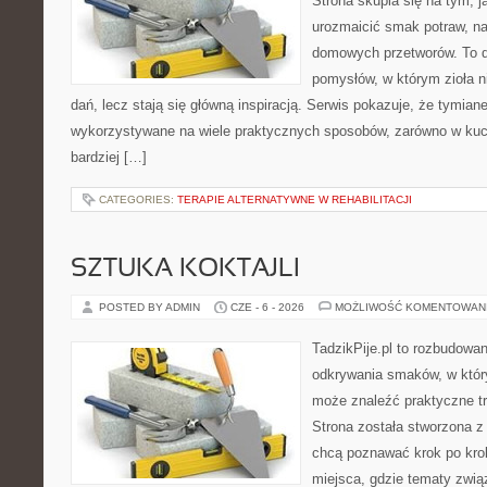
Strona skupia się na tym, j
urozmaicić smak potraw, na
domowych przetworów. To 
pomysłów, w którym zioła n
dań, lecz stają się główną inspiracją. Serwis pokazuje, że tymia
wykorzystywane na wiele praktycznych sposobów, zarówno w kuchn
bardziej […]
CATEGORIES:
TERAPIE ALTERNATYWNE W REHABILITACJI
SZTUKA KOKTAJLI
POSTED BY ADMIN
CZE - 6 - 2026
MOŻLIWOŚĆ KOMENTOWAN
TadzikPije.pl to rozbudowa
odkrywania smaków, w któ
może znaleźć praktyczne tr
Strona została stworzona z
chcą poznawać krok po kroku
miejsca, gdzie tematy zwią