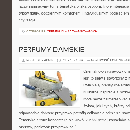
łączy inspiracyjny ton z tematyką bliską osobom, które interesują
typów figury, codziennym komfortem i indywidualnym podejściem
Stylizacje […]
CATEGORIES:
TRENING DLA ZAAWANSOWANYCH
PERFUMY DAMSKIE
POSTED BY ADMIN
CZE - 13 - 2026
MOŻLIWOŚĆ KOMENTOWA
Orientalno-przyprawowy char
jest to serwis stworzony z 
uwielbiają intensywne aroma
kulinarne inspiracje z różny
która może zainteresować 
świata, jak i tych, którzy 
odpowiednio dobrane przyprawy potrafią całkowicie odmienić nawe
Tematyka strony koncentruje się wokół kuchni pełnej zapachów, al
szerszy, ponieważ przyprawy są […]