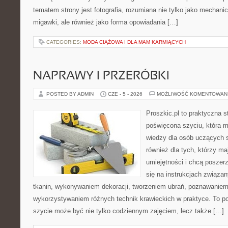
tematem strony jest fotografia, rozumiana nie tylko jako mechani
migawki, ale również jako forma opowiadania […]
CATEGORIES:
MODA CIĄŻOWA I DLA MAM KARMIĄCYCH
NAPRAWY I PRZERÓBKI
POSTED BY ADMIN
CZE - 5 - 2026
MOŻLIWOŚĆ KOMENTOWAN
Proszkic.pl to praktyczna s
poświęcona szyciu, która 
wiedzy dla osób uczących s
również dla tych, którzy m
umiejętności i chcą poszer
się na instrukcjach związa
tkanin, wykonywaniem dekoracji, tworzeniem ubrań, poznawaniem
wykorzystywaniem różnych technik krawieckich w praktyce. To por
szycie może być nie tylko codziennym zajęciem, lecz także […]