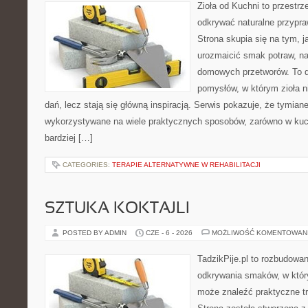
Zioła od Kuchni to przestrz
odkrywać naturalne przypr
Strona skupia się na tym, j
urozmaicić smak potraw, na
domowych przetworów. To 
pomysłów, w którym zioła n
dań, lecz stają się główną inspiracją. Serwis pokazuje, że tymia
wykorzystywane na wiele praktycznych sposobów, zarówno w kuchn
bardziej […]
CATEGORIES:
TERAPIE ALTERNATYWNE W REHABILITACJI
SZTUKA KOKTAJLI
POSTED BY ADMIN
CZE - 6 - 2026
MOŻLIWOŚĆ KOMENTOWAN
TadzikPije.pl to rozbudowa
odkrywania smaków, w któ
może znaleźć praktyczne tr