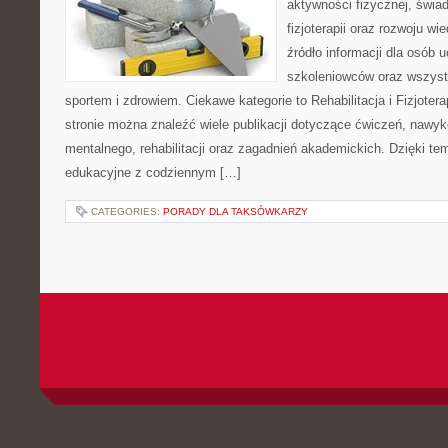
aktywności fizycznej, świa
fizjoterapii oraz rozwoju w
źródło informacji dla osób 
szkoleniowców oraz wszyst
sportem i zdrowiem. Ciekawe kategorie to Rehabilitacja i Fizjoterap
stronie można znaleźć wiele publikacji dotyczące ćwiczeń, nawy
mentalnego, rehabilitacji oraz zagadnień akademickich. Dzięki te
edukacyjne z codziennym […]
CATEGORIES:
PORADY DLA TAKSÓWKARZY