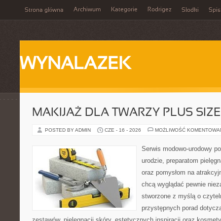
Archiwum
Kategorie
Rodrigez
Strona główna
Słodki
Spis
WYNALAZEK
MAKIJAŻ DLA TWARZY PLUS SIZE
POSTED BY ADMIN
CZE - 16 - 2026
MOŻLIWOŚĆ KOMENTOWA
Serwis modowo-urodowy po
urodzie, preparatom pielęg
oraz pomysłom na atrakcyjn
chcą wyglądać pewnie nieza
stworzone z myślą o czytel
przystępnych porad dotyc
zestawów, pielęgnacji skóry, estetycznych inspiracji oraz kosme