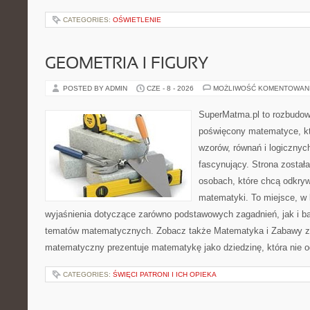
CATEGORIES:
OŚWIETLENIE
GEOMETRIA I FIGURY
POSTED BY ADMIN
CZE - 8 - 2026
MOŻLIWOŚĆ KOMENTOWAN
SuperMatma.pl to rozbudow
poświęcony matematyce, któ
wzorów, równań i logicznyc
fascynujący. Strona został
osobach, które chcą odkry
matematyki. To miejsce, w
wyjaśnienia dotyczące zarówno podstawowych zagadnień, jak i 
tematów matematycznych. Zobacz także Matematyka i Zabawy z L
matematyczny prezentuje matematykę jako dziedzinę, która nie o
CATEGORIES:
ŚWIĘCI PATRONI I ICH OPIEKA