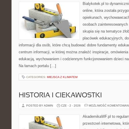
Bialykotek.pl to dynamiczni
online, która została przyg
opiekunach, wychowawcach
osobach zainteresowanych 
skupia się na tematyce żło
placówek edukacyjnych, do
informacji dla osób, które chcą budować dobre fundamenty eduka
centrum informacji, w której można znaleźć inspiracje, omówienia
edukacją, wychowaniem i codziennym funkcjonowaniem dzieci na
Na łamach portalu […]
CATEGORIES:
MIEJSCA Z KLIMATEM
HISTORIA I CIEKAWOSTKI
POSTED BY ADMIN
CZE - 2 - 2026
MOŻLIWOŚĆ KOMENTOWAN
AkademikaWF.pl to regular
przestrzeń internetowa, któ