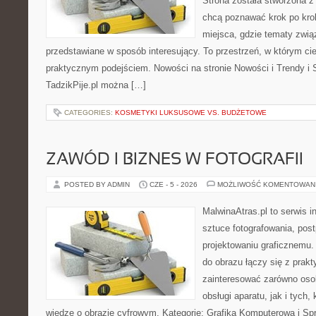
Strona została stworzona z
chcą poznawać krok po kroku
miejsca, gdzie tematy zwią
przedstawiane w sposób interesujący. To przestrzeń, w którym cie
praktycznym podejściem. Nowości na stronie Nowości i Trendy i S
TadzikPije.pl można […]
CATEGORIES:
KOSMETYKI LUKSUSOWE VS. BUDŻETOWE
ZAWÓD I BIZNES W FOTOGRAFII
POSTED BY ADMIN
CZE - 5 - 2026
MOŻLIWOŚĆ KOMENTOWAN
MalwinaAtras.pl to serwis 
sztuce fotografowania, pos
projektowaniu graficznemu. 
do obrazu łączy się z prak
zainteresować zarówno osob
obsługi aparatu, jak i tych
wiedzę o obrazie cyfrowym. Kategorie: Grafika Komputerowa i Sp