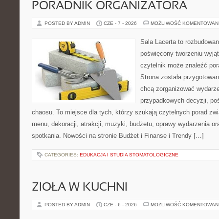
PORADNIK ORGANIZATORA
POSTED BY ADMIN
CZE - 7 - 2026
MOŻLIWOŚĆ KOMENTOWAN
Sala Lacerta to rozbudowan
poświęcony tworzeniu wyją
czytelnik może znaleźć por
Strona została przygotowan
chcą zorganizować wydarze
przypadkowych decyzji, poś
chaosu. To miejsce dla tych, którzy szukają czytelnych porad zw
menu, dekoracji, atrakcji, muzyki, budżetu, oprawy wydarzenia o
spotkania. Nowości na stronie Budżet i Finanse i Trendy […]
CATEGORIES:
EDUKACJA I STUDIA STOMATOLOGICZNE
ZIOŁA W KUCHNI
POSTED BY ADMIN
CZE - 6 - 2026
MOŻLIWOŚĆ KOMENTOWAN